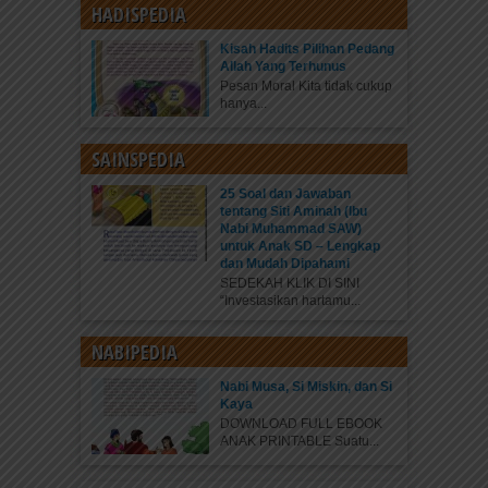
HADISPEDIA
Kisah Hadits Pilihan Pedang
Allah Yang Terhunus
Pesan Moral Kita tidak cukup
hanya...
SAINSPEDIA
25 Soal dan Jawaban
tentang Siti Aminah (Ibu
Nabi Muhammad SAW)
untuk Anak SD – Lengkap
dan Mudah Dipahami
SEDEKAH KLIK DI SINI
“Investasikan hartamu...
NABIPEDIA
Nabi Musa, Si Miskin, dan Si
Kaya
DOWNLOAD FULL EBOOK
ANAK PRINTABLE Suatu...