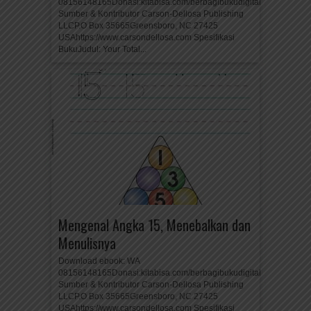
08156148165Donasi:kitabisa.com/berbagibukudigital
Sumber & Kontributor Carson-Dellosa Publishing
LLCP.O Box 35665Greensboro, NC 27425
USAhttps://www.carsondellosa.com Spesifikasi
BukuJudul: Your Total...
Mengenal Angka 15, Menebalkan dan
Menulisnya
Download ebook: WA
08156148165Donasi:kitabisa.com/berbagibukudigital
Sumber & Kontributor Carson-Dellosa Publishing
LLCP.O Box 35665Greensboro, NC 27425
USAhttps://www.carsondellosa.com Spesifikasi