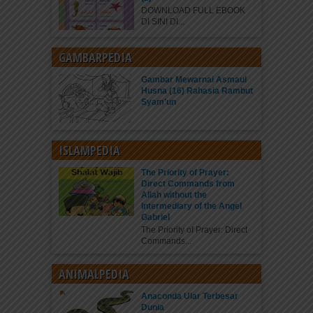
DOWNLOAD FULL EBOOK
DI SINI DI...
GAMBARPEDIA
Gambar Mewarnai Asmaul
Husna (16) Rahasia Rambut
Syam’un
ISLAMPEDIA
The Priority of Prayer:
Direct Commands from
Allah without the
Intermediary of the Angel
Gabriel
The Priority of Prayer: Direct
Commands...
ANIMALPEDIA
Anaconda Ular Terbesar
Dunia