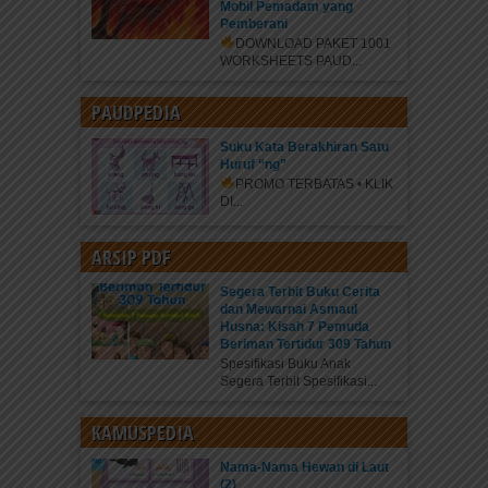
Mobil Pemadam yang
Pemberani
DOWNLOAD PAKET 1001
WORKSHEETS PAUD...
PAUDPEDIA
Suku Kata Berakhiran Satu
Huruf “ng”
PROMO TERBATAS • KLIK
DI...
ARSIP PDF
Segera Terbit Buku Cerita
dan Mewarnai Asmaul
Husna: Kisah 7 Pemuda
Beriman Tertidur 309 Tahun
Spesifikasi Buku Anak
Segera Terbit Spesifikasi...
KAMUSPEDIA
Nama-Nama Hewan di Laut
(2)