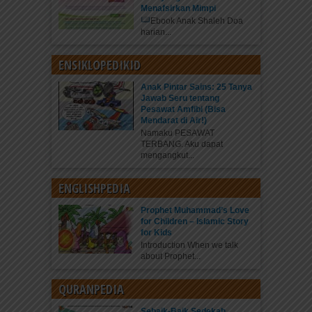
Menafsirkan Mimpi
Ebook Anak Shaleh Doa
harian...
ENSIKLOPEDIKID
Anak Pintar Sains: 25 Tanya
Jawab Seru tentang
Pesawat Amfibi (Bisa
Mendarat di Air!)
Namaku PESAWAT
TERBANG. Aku dapat
mengangkut...
ENGLISHPEDIA
Prophet Muhammad’s Love
for Children – Islamic Story
for Kids
Introduction When we talk
about Prophet...
QURANPEDIA
Sebaik-Baik Sedekah