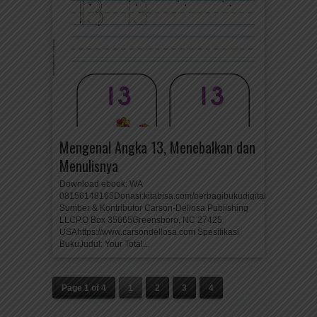
Mengenal Angka 13, Menebalkan dan
Menulisnya
Download ebook: WA
08156148165Donasi:kitabisa.com/berbagibukudigital
Sumber & Kontributor Carson-Dellosa Publishing
LLCP.O Box 35665Greensboro, NC 27425
USAhttps://www.carsondellosa.com Spesifikasi
BukuJudul: Your Total...
Page 1 of 4
1
2
3
4