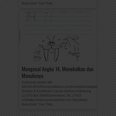
BukuJudul: Your Total...
Mengenal Angka 14, Menebalkan dan
Menulisnya
Download ebook: WA
08156148165Donasi:kitabisa.com/berbagibukudigital
Sumber & Kontributor Carson-Dellosa Publishing
LLCP.O Box 35665Greensboro, NC 27425
USAhttps://www.carsondellosa.com Spesifikasi
BukuJudul: Your Total...