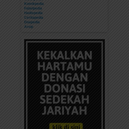
Komikpedia
Fabelpedia
Hadispedia
Ceritapedia
Doapedia
Arsip