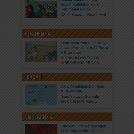
Adalah Kelebihan dari
Kebutuhan Pokok
QS. Al-Baqarah Surat 1 Ayat
3...
KISAHPEDIA
Kisah Nabi Yakub: 25 Tanya
Jawab Pernikahan, 12 Putra
& Bani Israel
DOWNLOAD EBOOK
SEKARANG
PROMO...
IBADAH
Cara Menghilangkan Najis
Mutawasitha
Najis Mutawasitha yaitu
segala sesuatu yang...
CERITAPEDIA
Kiko dan Firo: Petualangan
Si Burung Cendrawasih &