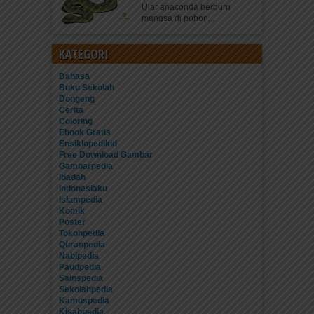
Ular anaconda berburu
mangsa di pohon...
KATEGORI
Bahasa
Buku Sekolah
Dongeng
Cerita
Coloring
Ebook Gratis
Ensiklopedikid
Free Download Gambar
Gambarpedia
Ibadah
Indonesiaku
Islampedia
Komik
Poster
Tokohpedia
Quranpedia
Nabipedia
Paudpedia
Sainspedia
Sekolahpedia
Kamuspedia
Kisahpedia