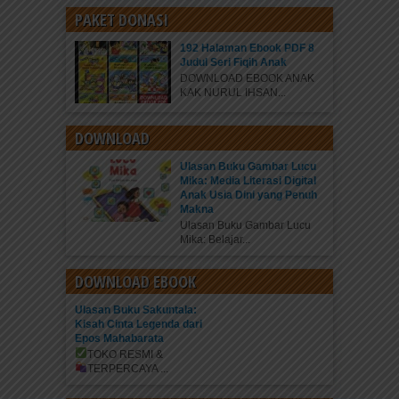
PAKET DONASI
192 Halaman Ebook PDF 8
Judul Seri Fiqih Anak
DOWNLOAD EBOOK ANAK
KAK NURUL IHSAN...
DOWNLOAD
Ulasan Buku Gambar Lucu
Mika: Media Literasi Digital
Anak Usia Dini yang Penuh
Makna
Ulasan Buku Gambar Lucu
Mika: Belajar...
DOWNLOAD EBOOK
Ulasan Buku Sakuntala:
Kisah Cinta Legenda dari
Epos Mahabarata
TOKO RESMI &
TERPERCAYA
...