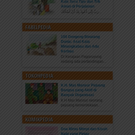
Kuis Seru Tips dan Trik
Aman di Perjalanan
رَبِّ إِنِّي أَعُوذُ بِكَ أَنْ أَسْأَلَكَ...
FABELPEDIA
100 Dongeng Binatang
Dunia: Asal Kata
Minangkabau dan Adu
Kerbau
Di Kerajaan Pagaruyung
sedang ada pertandingan...
TOKOHPEDIA
K.H. Mas Mansur Pejuang
Bangsa yang Aktif di
Banyak Organisasi
K.H Mas Mansur seorang
pejuang kemerdekaan...
KOMIKPEDIA
Doa Minta Mimpi dan Kisah
Nabi yang Pintar