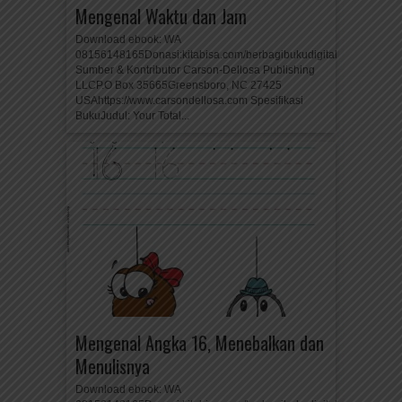
Mengenal Waktu dan Jam
Download ebook: WA
08156148165Donasi:kitabisa.com/berbagibukudigital
Sumber & Kontributor Carson-Dellosa Publishing
LLCP.O Box 35665Greensboro, NC 27425
USAhttps://www.carsondellosa.com Spesifikasi
BukuJudul: Your Total...
Mengenal Angka 16, Menebalkan dan
Menulisnya
Download ebook: WA