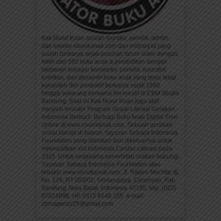
Kak Nurul Ihsan adalah founder, pemilik, admin,
dan kreator ebookanak.com dan elibrary.id yang
sudah berkarya sejak puluhan tahun silam dengan
lebih dari 500 buku anak & pendidikan dengan
berperan sebagai konseptor, penulis, ilustrator,
komikus, dan desainer buku anak yang terus tetap
konsisten dan produktif berkarya sejak 1999
hingga sekarang bersama tim kreatif di CBM Studio
Bandung. Saat ini Kak Nurul Ihsan juga aktif
menjadi inisiator Program Sosial Literasi Gerakan
Indonesia Berbudi: Berbagi Buku Anak Digital Free
Online di www.ebookanak.com. Sebuah gerakan
sosial literasi di bawah Yayasan Sebaca Indonesia
Foundation yang didirikan dan diketuainya untuk
mewujudkan visi Indonesia Cerdas Literasi pada
2045. Untuk kerjasama penerbitan silakan hubungi
Yayasan Sebaca Indonesia Foundation atau
redaksi www.ebookanak.com: Jl. Raden Mochtar III,
No. 126, RT 003/02, Sindanglaya, Cimenyan, Kab.
Bandung Jawa Barat, Indonesia 40195, telp. (022)
87824898, HP. 0815 6148 165. e-mail:
cbmagency25@gmail.com