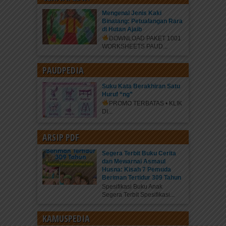
Mengenal Jenis Kaki
Binatang: Petualangan Rara
di Hutan Ajaib
DOWNLOAD PAKET 1001
WORKSHEETS PAUD...
PAUDPEDIA
Suku Kata Berakhiran Satu
Huruf “ng”
PROMO TERBATAS • KLIK
DI...
ARSIP PDF
Segera Terbit Buku Cerita
dan Mewarnai Asmaul
Husna: Kisah 7 Pemuda
Beriman Tertidur 309 Tahun
Spesifikasi Buku Anak
Segera Terbit Spesifikasi...
KAMUSPEDIA