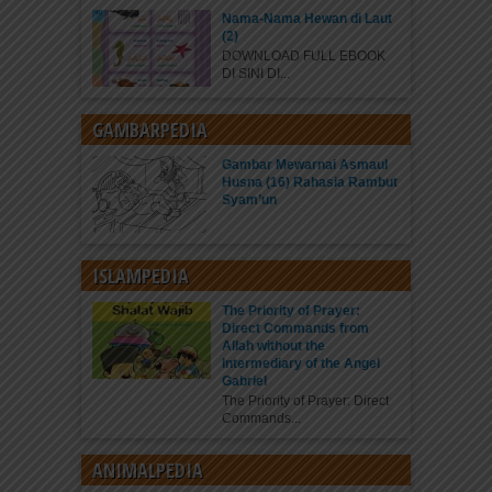
Nama-Nama Hewan di Laut
(2)
DOWNLOAD FULL EBOOK
DI SINI DI...
GAMBARPEDIA
Gambar Mewarnai Asmaul
Husna (16) Rahasia Rambut
Syam’un
ISLAMPEDIA
The Priority of Prayer:
Direct Commands from
Allah without the
Intermediary of the Angel
Gabriel
The Priority of Prayer: Direct
Commands...
ANIMALPEDIA