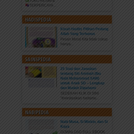
TOKO RESMI &
TERPERCAYA
...
HADISPEDIA
Kisah Hadits Pilihan Pedang
Allah Yang Terhunus
Pesan Moral Kita tidak cukup
hanya...
SAINSPEDIA
25 Soal dan Jawaban
tentang Siti Aminah (Ibu
Nabi Muhammad SAW)
untuk Anak SD – Lengkap
dan Mudah Dipahami
SEDEKAH KLIK DI SINI
“Investasikan hartamu...
NABIPEDIA
Nabi Musa, Si Miskin, dan Si
Kaya
DOWNLOAD FULL EBOOK