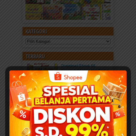
KATEGORI
Kategori
TERBARU
Download Ebook 60
Langkah 60 Hari Aku Pintar
Membaca dan Menulis (64
Halaman)
Baca Ebook Online
Download Ebook PDF 60...
Kisah Menakjubkan 25 Nabi
dan Rasul
Pahala Sedekah jariyah
ebook PDF “Kisah...
Download 400 Judul Ebook
Anak Isi 10+ Ribu Halaman