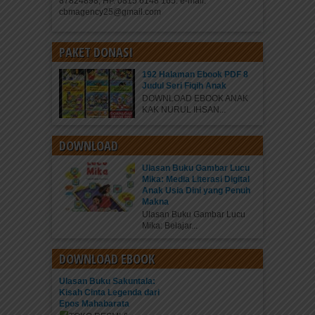
87824898, HP. 0815 6148 165. e-mail:
cbmagency25@gmail.com
PAKET DONASI
192 Halaman Ebook PDF 8
Judul Seri Fiqih Anak
DOWNLOAD EBOOK ANAK
KAK NURUL IHSAN...
DOWNLOAD
Ulasan Buku Gambar Lucu
Mika: Media Literasi Digital
Anak Usia Dini yang Penuh
Makna
Ulasan Buku Gambar Lucu
Mika: Belajar...
DOWNLOAD EBOOK
Ulasan Buku Sakuntala:
Kisah Cinta Legenda dari
Epos Mahabarata