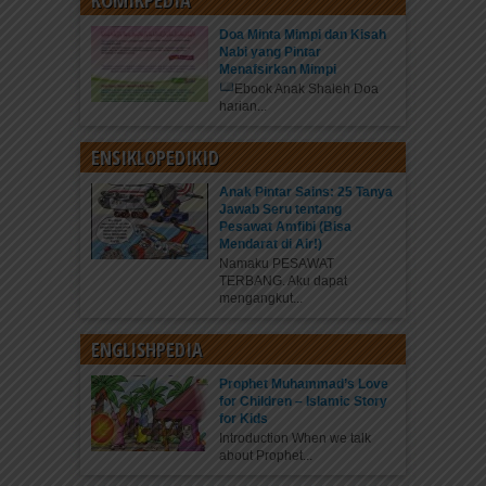
KOMIKPEDIA
Doa Minta Mimpi dan Kisah
Nabi yang Pintar
Menafsirkan Mimpi
Ebook Anak Shaleh Doa
harian...
ENSIKLOPEDIKID
Anak Pintar Sains: 25 Tanya
Jawab Seru tentang
Pesawat Amfibi (Bisa
Mendarat di Air!)
Namaku PESAWAT
TERBANG. Aku dapat
mengangkut...
ENGLISHPEDIA
Prophet Muhammad’s Love
for Children – Islamic Story
for Kids
Introduction When we talk
about Prophet...