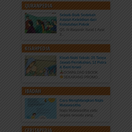
QURANPEDIA
Sebaik-Baik Sedekah
Adalah Kelebihan dari
Kebutuhan Pokok
QS. Al-Baqarah Surat 1 Ayat
3...
KISAHPEDIA
Kisah Nabi Yakub: 25 Tanya
Jawab Pernikahan, 12 Putra
& Bani Israel
DOWNLOAD EBOOK
SEKARANG
PROMO...
IBADAH
Cara Menghilangkan Najis
Mutawasitha
Najis Mutawasitha yaitu
segala sesuatu yang...
CERITAPEDIA