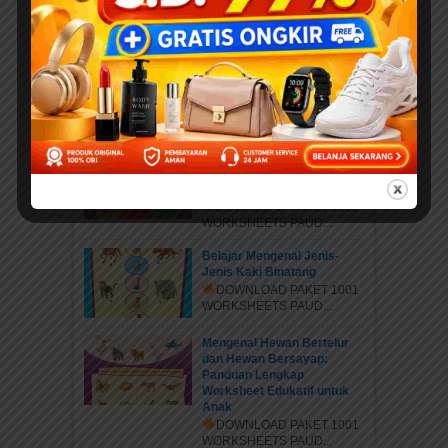
PDF Karya Kak Nurul Ihsan
DOWNLOAD EBOOK
ANAK DENGAN DONASI...
Daftar Anggota Elibrary.id
Daftar di sini Salam Sahabat
elibrary.id...
Mengenal Jenis Kaki
Binatang: Petualangan Rara
di Hutan Ajaib
DOWNLOAD PAKET 1001
WORKSHEETS PAUD...
Belajar Mengenal Jenis-
Jenis Kaki Binatang
DOWNLOAD PAKET 1001
WORKSHEETS PAUD...
Mengenal Hewan Bertelur
dan Hewan Bersayap:
Panduan Lengkap
Worksheet Edukatif untuk
Anak
DOWNLOAD PAKET 1001
WORKSHEETS PAUD...