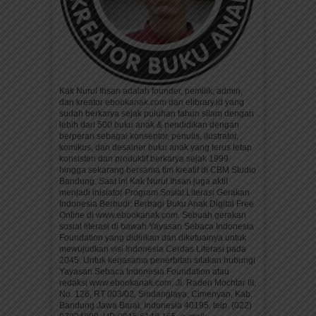
Kak Nurul Ihsan adalah founder, pemilik, admin,
dan kreator ebookanak.com dan elibrary.id yang
sudah berkarya sejak puluhan tahun silam dengan
lebih dari 500 buku anak & pendidikan dengan
berperan sebagai konseptor, penulis, ilustrator,
komikus, dan desainer buku anak yang terus tetap
konsisten dan produktif berkarya sejak 1999
hingga sekarang bersama tim kreatif di CBM Studio
Bandung. Saat ini Kak Nurul Ihsan juga aktif
menjadi inisiator Program Sosial Literasi Gerakan
Indonesia Berbudi: Berbagi Buku Anak Digital Free
Online di www.ebookanak.com. Sebuah gerakan
sosial literasi di bawah Yayasan Sebaca Indonesia
Foundation yang didirikan dan diketuainya untuk
mewujudkan visi Indonesia Cerdas Literasi pada
2045. Untuk kerjasama penerbitan silakan hubungi
Yayasan Sebaca Indonesia Foundation atau
redaksi www.ebookanak.com: Jl. Raden Mochtar III,
No. 126, RT 003/02, Sindanglaya, Cimenyan, Kab.
Bandung Jawa Barat, Indonesia 40195, telp. (022)