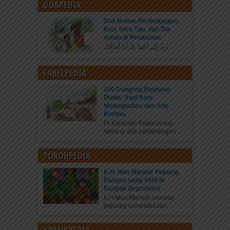
DOAPEDIA
Doa Mohon Perlindungan:
Kuis Seru Tips dan Trik
Aman di Perjalanan
رَبِّ إِنِّي أَعُوذُ بِكَ أَنْ أَسْأَلَكَ...
FABELPEDIA
100 Dongeng Binatang
Dunia: Asal Kata
Minangkabau dan Adu
Kerbau
Di Kerajaan Pagaruyung
sedang ada pertandingan...
TOKOHPEDIA
K.H. Mas Mansur Pejuang
Bangsa yang Aktif di
Banyak Organisasi
K.H Mas Mansur seorang
pejuang kemerdekaan...