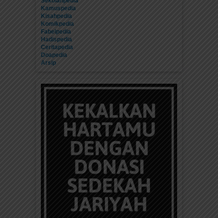
Sekolahpedia
Kamuspedia
Kisahpedia
Komikpedia
Fabelpedia
Hadispedia
Ceritapedia
Doapedia
Arsip