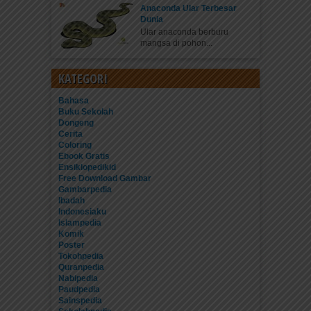
Anaconda Ular Terbesar
Dunia
Ular anaconda berburu
mangsa di pohon...
KATEGORI
Bahasa
Buku Sekolah
Dongeng
Cerita
Coloring
Ebook Gratis
Ensiklopedikid
Free Download Gambar
Gambarpedia
Ibadah
Indonesiaku
Islampedia
Komik
Poster
Tokohpedia
Quranpedia
Nabipedia
Paudpedia
Sainspedia