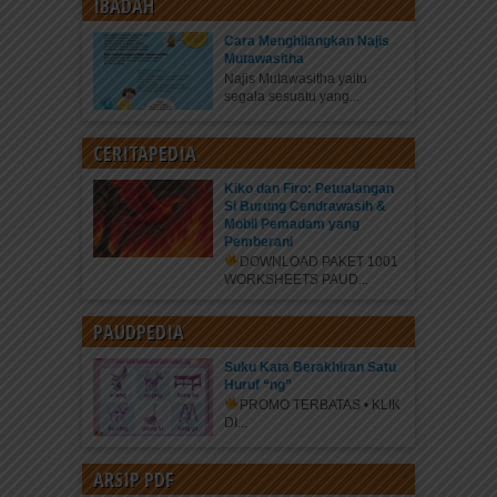
IBADAH
Cara Menghilangkan Najis
Mutawasitha
Najis Mutawasitha yaitu
segala sesuatu yang...
CERITAPEDIA
Kiko dan Firo: Petualangan
Si Burung Cendrawasih &
Mobil Pemadam yang
Pemberani
DOWNLOAD PAKET 1001
WORKSHEETS PAUD...
PAUDPEDIA
Suku Kata Berakhiran Satu
Huruf “ng”
PROMO TERBATAS • KLIK
DI...
ARSIP PDF