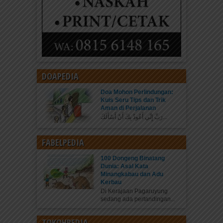
DOAPEDIA
Doa Mohon Perlindungan:
Kuis Seru Tips dan Trik
Aman di Perjalanan
رَبِّ إِنِّي أَعُوذُ بِكَ أَنْ أَسْأَلَكَ...
FABELPEDIA
100 Dongeng Binatang
Dunia: Asal Kata
Minangkabau dan Adu
Kerbau
Di Kerajaan Pagaruyung
sedang ada pertandingan...
TOKOHPEDIA