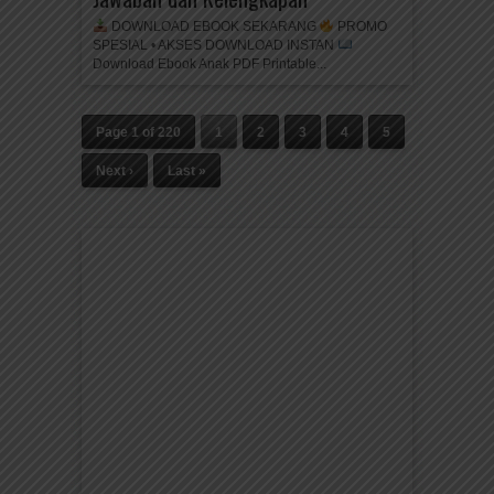
DOWNLOAD EBOOK SEKARANG
PROMO
SPESIAL • AKSES DOWNLOAD INSTAN
Download Ebook Anak PDF Printable...
Page 1 of 220
1
2
3
4
5
Next ›
Last »