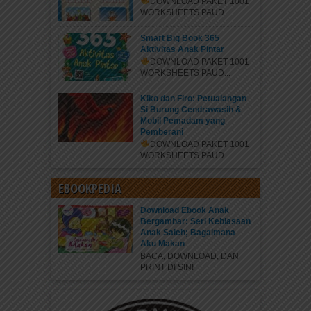
DOWNLOAD PAKET 1001
WORKSHEETS PAUD...
Smart Big Book 365
Aktivitas Anak Pintar
DOWNLOAD PAKET 1001
WORKSHEETS PAUD...
Kiko dan Firo: Petualangan
Si Burung Cendrawasih &
Mobil Pemadam yang
Pemberani
DOWNLOAD PAKET 1001
WORKSHEETS PAUD...
EBOOKPEDIA
Download Ebook Anak
Bergambar: Seri Kebiasaan
Anak Saleh; Bagaimana
Aku Makan
BACA, DOWNLOAD, DAN
PRINT DI SINI