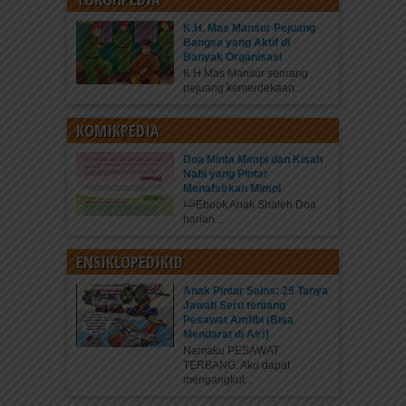
K.H. Mas Mansur Pejuang
Bangsa yang Aktif di
Banyak Organisasi
K.H Mas Mansur seorang
pejuang kemerdekaan...
KOMIKPEDIA
Doa Minta Mimpi dan Kisah
Nabi yang Pintar
Menafsirkan Mimpi
Ebook Anak Shaleh Doa
harian...
ENSIKLOPEDIKID
Anak Pintar Sains: 25 Tanya
Jawab Seru tentang
Pesawat Amfibi (Bisa
Mendarat di Air!)
Namaku PESAWAT
TERBANG. Aku dapat
mengangkut...