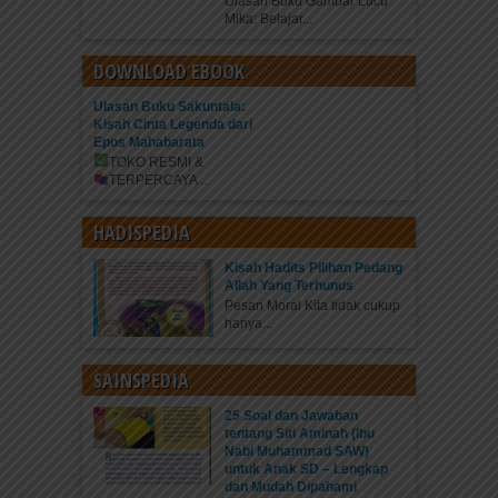
Ulasan Buku Gambar Lucu
Mika: Belajar...
DOWNLOAD EBOOK
Ulasan Buku Sakuntala:
Kisah Cinta Legenda dari
Epos Mahabarata
TOKO RESMI &
TERPERCAYA
...
HADISPEDIA
Kisah Hadits Pilihan Pedang
Allah Yang Terhunus
Pesan Moral Kita tidak cukup
hanya...
SAINSPEDIA
25 Soal dan Jawaban
tentang Siti Aminah (Ibu
Nabi Muhammad SAW)
untuk Anak SD – Lengkap
dan Mudah Dipahami