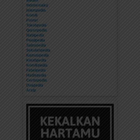
Ibadah
Indonesiaku
Islampedia
Komik
Poster
Tokohpedia
Quranpedia
Nabipedia
Paudpedia
Sainspedia
Sekolahpedia
Kamuspedia
Kisahpedia
Komikpedia
Fabelpedia
Hadispedia
Ceritapedia
Doapedia
Arsip