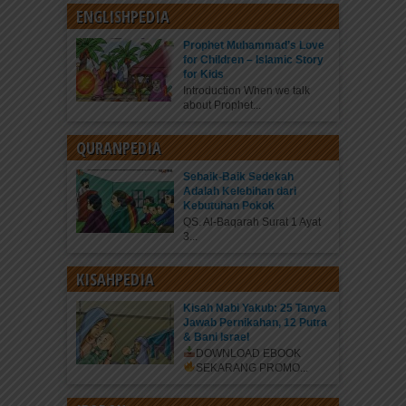
ENGLISHPEDIA
Prophet Muhammad’s Love
for Children – Islamic Story
for Kids
Introduction When we talk
about Prophet...
QURANPEDIA
Sebaik-Baik Sedekah
Adalah Kelebihan dari
Kebutuhan Pokok
QS. Al-Baqarah Surat 1 Ayat
3...
KISAHPEDIA
Kisah Nabi Yakub: 25 Tanya
Jawab Pernikahan, 12 Putra
& Bani Israel
DOWNLOAD EBOOK
SEKARANG
PROMO...