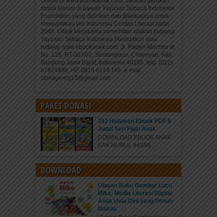
Online di www.ebookanak.com. Sebuah gerakan
sosial literasi di bawah Yayasan Sebaca Indonesia
Foundation yang didirikan dan diketuainya untuk
mewujudkan visi Indonesia Cerdas Literasi pada
2045. Untuk kerjasama penerbitan silakan hubungi
Yayasan Sebaca Indonesia Foundation atau
redaksi www.ebookanak.com: Jl. Raden Mochtar III,
No. 126, RT 003/02, Sindanglaya, Cimenyan, Kab.
Bandung Jawa Barat, Indonesia 40195, telp. (022)
87824898, HP. 0815 6148 165. e-mail:
cbmagency25@gmail.com
PAKET DONASI
192 Halaman Ebook PDF 8
Judul Seri Fiqih Anak
DOWNLOAD EBOOK ANAK
KAK NURUL IHSAN...
DOWNLOAD
Ulasan Buku Gambar Lucu
Mika: Media Literasi Digital
Anak Usia Dini yang Penuh
Makna