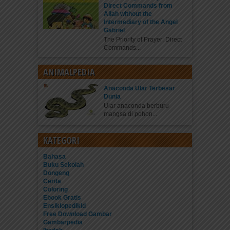
Direct Commands from
Allah without the
Intermediary of the Angel
Gabriel
The Priority of Prayer: Direct
Commands...
ANIMALPEDIA
Anaconda Ular Terbesar
Dunia
Ular anaconda berburu
mangsa di pohon...
KATEGORI
Bahasa
Buku Sekolah
Dongeng
Cerita
Coloring
Ebook Gratis
Ensiklopedikid
Free Download Gambar
Gambarpedia