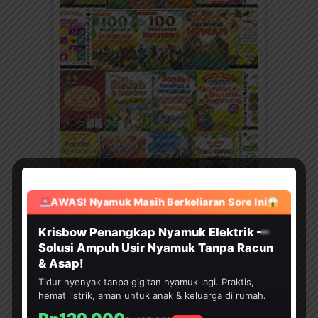
KATEGORI
AWAS! Nyamuk Masih Berkeliaran Sore Ini
Kategori
HEMAT 30%
Krisbow Penangkap Nyamuk Elektrik —
Solusi Ampuh Usir Nyamuk Tanpa Racun
TERBARU
& Asap!
Download Ebook 60
Tidur nyenyak tanpa gigitan nyamuk lagi. Praktis,
Langkah 60 Hari Aku Pintar
hemat listrik, aman untuk anak & keluarga di rumah.
Membaca dan Menulis (64
Halaman)