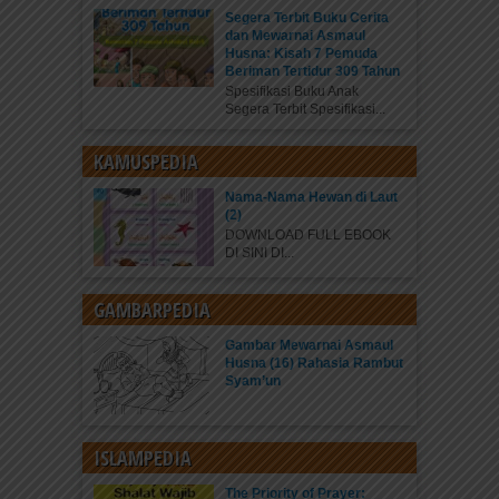
Segera Terbit Buku Cerita
dan Mewarnai Asmaul
Husna: Kisah 7 Pemuda
Beriman Tertidur 309 Tahun
Spesifikasi Buku Anak
Segera Terbit Spesifikasi...
KAMUSPEDIA
Nama-Nama Hewan di Laut
(2)
DOWNLOAD FULL EBOOK
DI SINI DI...
GAMBARPEDIA
Gambar Mewarnai Asmaul
Husna (16) Rahasia Rambut
Syam’un
ISLAMPEDIA
The Priority of Prayer: