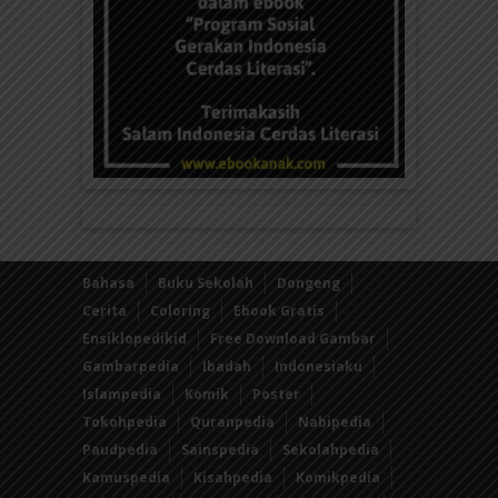
Bahasa
Buku Sekolah
Dongeng
Cerita
Coloring
Ebook Gratis
Ensiklopedikid
Free Download Gambar
Gambarpedia
Ibadah
Indonesiaku
Islampedia
Komik
Poster
Tokohpedia
Quranpedia
Nabipedia
Paudpedia
Sainspedia
Sekolahpedia
Kamuspedia
Kisahpedia
Komikpedia