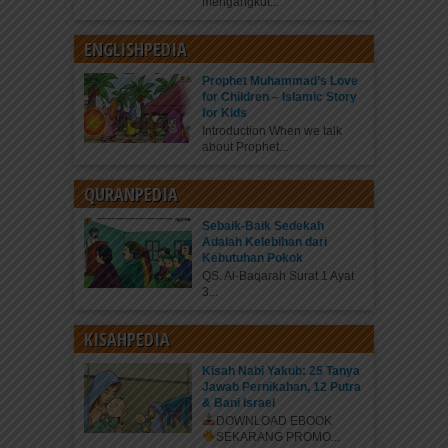
mengangkut...
ENGLISHPEDIA
Prophet Muhammad’s Love
for Children – Islamic Story
for Kids
Introduction When we talk
about Prophet...
QURANPEDIA
Sebaik-Baik Sedekah
Adalah Kelebihan dari
Kebutuhan Pokok
QS. Al-Baqarah Surat 1 Ayat
3...
KISAHPEDIA
Kisah Nabi Yakub: 25 Tanya
Jawab Pernikahan, 12 Putra
& Bani Israel
DOWNLOAD EBOOK
SEKARANG
PROMO...