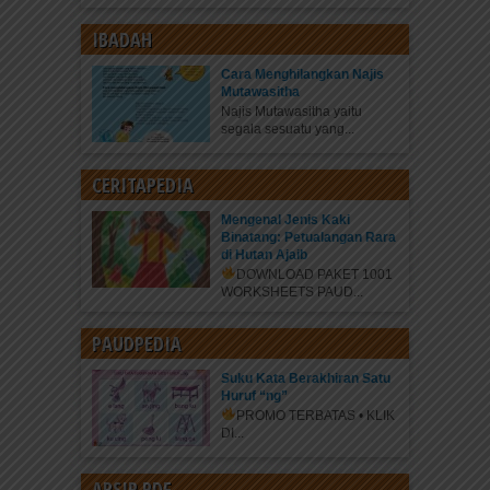
IBADAH
Cara Menghilangkan Najis
Mutawasitha
Najis Mutawasitha yaitu
segala sesuatu yang...
CERITAPEDIA
Mengenal Jenis Kaki
Binatang: Petualangan Rara
di Hutan Ajaib
DOWNLOAD PAKET 1001
WORKSHEETS PAUD...
PAUDPEDIA
Suku Kata Berakhiran Satu
Huruf “ng”
PROMO TERBATAS • KLIK
DI...
ARSIP PDF