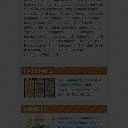
Indonesia Berbudi: Berbagi Buku Anak Digital Free
Online di www.ebookanak.com. Sebuah gerakan
sosial literasi di bawah Yayasan Sebaca Indonesia
Foundation yang didirikan dan diketuainya untuk
mewujudkan visi Indonesia Cerdas Literasi pada
2045. Untuk kerjasama penerbitan silakan hubungi
Yayasan Sebaca Indonesia Foundation atau
redaksi www.ebookanak.com: Jl. Raden Mochtar III,
No. 126, RT 003/02, Sindanglaya, Cimenyan, Kab.
Bandung Jawa Barat, Indonesia 40195, telp. (022)
87824898, HP. 0815 6148 165. e-mail:
cbmagency25@gmail.com
PAKET DONASI
192 Halaman Ebook PDF 8
Judul Seri Fiqih Anak
DOWNLOAD EBOOK ANAK
KAK NURUL IHSAN...
DOWNLOAD
Ulasan Buku Gambar Lucu
Mika: Media Literasi Digital
Anak Usia Dini yang Penuh