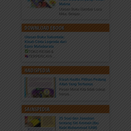
Makna
Ulasan Buku Gambar Lucu
Mika: Belajar...
DOWNLOAD EBOOK
Ulasan Buku Sakuntala:
Kisah Cinta Legenda dari
Epos Mahabarata
TOKO RESMI &
TERPERCAYA
...
HADISPEDIA
Kisah Hadits Pilihan Pedang
Allah Yang Terhunus
Pesan Moral Kita tidak cukup
hanya...
SAINSPEDIA
25 Soal dan Jawaban
tentang Siti Aminah (Ibu
Nabi Muhammad SAW)