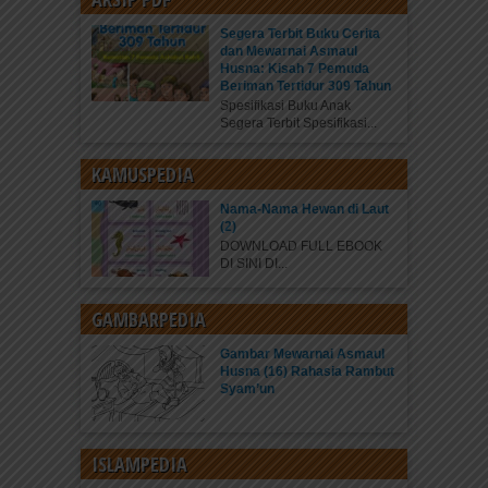
Segera Terbit Buku Cerita
dan Mewarnai Asmaul
Husna: Kisah 7 Pemuda
Beriman Tertidur 309 Tahun
Spesifikasi Buku Anak
Segera Terbit Spesifikasi...
KAMUSPEDIA
Nama-Nama Hewan di Laut
(2)
DOWNLOAD FULL EBOOK
DI SINI DI...
GAMBARPEDIA
Gambar Mewarnai Asmaul
Husna (16) Rahasia Rambut
Syam’un
ISLAMPEDIA