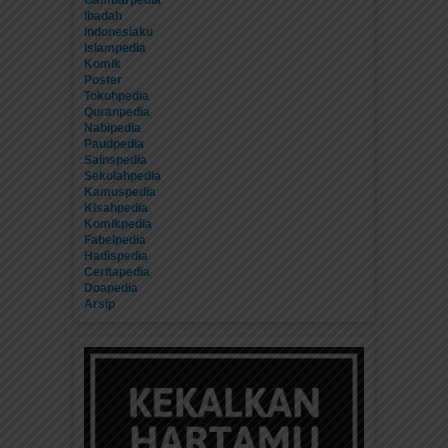
Gambarpedia
Ibadah
Indonesiaku
Islampedia
Komik
Poster
Tokohpedia
Quranpedia
Nabipedia
Paudpedia
Sainspedia
Sekolahpedia
Kamuspedia
Kisahpedia
Komikpedia
Fabelpedia
Hadispedia
Ceritapedia
Doapedia
Arsip