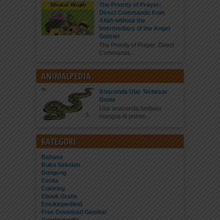
The Priority of Prayer:
Direct Commands from
Allah without the
Intermediary of the Angel
Gabriel
The Priority of Prayer: Direct
Commands...
ANIMALPEDIA
Anaconda Ular Terbesar
Dunia
Ular anaconda berburu
mangsa di pohon...
KATEGORI
Bahasa
Buku Sekolah
Dongeng
Cerita
Coloring
Ebook Gratis
Ensiklopedikid
Free Download Gambar