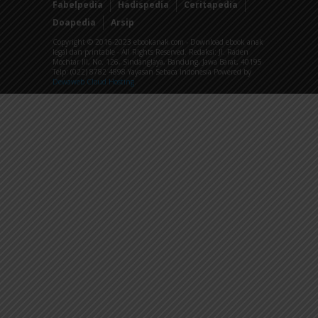
Fabelpedia
Hadispedia
Ceritapedia
Doapedia
Arsip
Copyright © 2016-2023 ebookanak.com - Download ebook anak
legal dan printable - All Rights Reserved. Redaksi: Jl. Raden
Mochtar III, No. 126, Sindanglaya, Bandung, Jawa Barat, 40195
Telp: (022) 8782 4898 Yayasan Sebaca Indonesia Powered by
Dewaweb Cloud Hosting
.