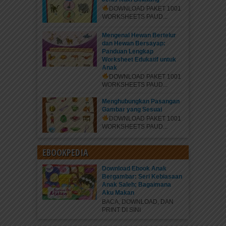
DOWNLOAD PAKET 1001
WORKSHEETS PAUD...
Mengenal Hewan Bertelur
dan Hewan Bersayap:
Panduan Lengkap
Worksheet Edukatif untuk
Anak
DOWNLOAD PAKET 1001
WORKSHEETS PAUD...
Menghubungkan Pasangan
Gambar yang Sesuai
DOWNLOAD PAKET 1001
WORKSHEETS PAUD...
EBOOKPEDIA
Download Ebook Anak
Bergambar: Seri Kebiasaan
Anak Saleh; Bagaimana
Aku Makan
BACA, DOWNLOAD, DAN
PRINT DI SINI