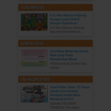
TOKOHPEDIA
K.H. Mas Mansur Pejuang
Bangsa yang Aktif di
Banyak Organisasi
K.H Mas Mansur seorang
pejuang kemerdekaan...
KOMIKPEDIA
Doa Minta Mimpi dan Kisah
Nabi yang Pintar
Menafsirkan Mimpi
Ebook Anak Shaleh Doa
harian...
ENSIKLOPEDIKID
Anak Pintar Sains: 25 Tanya
Jawab Seru tentang
Pesawat Amfibi (Bisa
Mendarat di Air!)
Namaku PESAWAT
TERBANG. Aku dapat