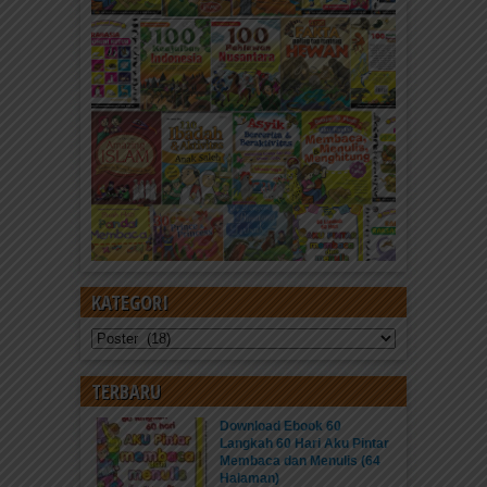
KATEGORI
Kategori
TERBARU
Download Ebook 60
Langkah 60 Hari Aku Pintar
Membaca dan Menulis (64
Halaman)