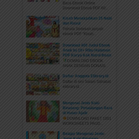
Baca Ebook Online
Download Ebook PDF 60...
Kisah Menakjubkan 25 Nabi
dan Rasul
Pahala Sedekah jariyah
ebook PDF “Kisah...
Download 400 Judul Ebook
Anak Isi 10+ Ribu Halaman
PDF Karya Kak Nurul Ihsan
DOWNLOAD EBOOK
ANAK DENGAN DONASI...
Daftar Anggota Elibrary.id
Daftar di sini Salam Sahabat
elibrary.id...
Mengenal Jenis Kaki
Binatang: Petualangan Rara
di Hutan Ajaib
DOWNLOAD PAKET 1001
WORKSHEETS PAUD...
Belajar Mengenal Jenis-
Jenis Kaki Binatang