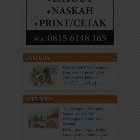
DOAPEDIA
Doa Mohon Perlindungan:
Kuis Seru Tips dan Trik
Aman di Perjalanan
رَبِّ إِنِّي أَعُوذُ بِكَ أَنْ أَسْأَلَكَ...
FABELPEDIA
100 Dongeng Binatang
Dunia: Asal Kata
Minangkabau dan Adu
Kerbau
Di Kerajaan Pagaruyung
sedang ada pertandingan...