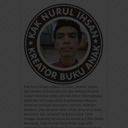
Kak Nurul Ihsan adalah founder, pemilik, admin,
dan kreator ebookanak.com dan elibrary.id yang
sudah berkarya sejak puluhan tahun silam dengan
lebih dari 500 buku anak & pendidikan dengan
berperan sebagai konseptor, penulis, ilustrator,
komikus, dan desainer buku anak yang terus tetap
konsisten dan produktif berkarya sejak 1999
hingga sekarang bersama tim kreatif di CBM Studio
Bandung. Saat ini Kak Nurul Ihsan juga aktif
menjadi inisiator Program Sosial Literasi Gerakan