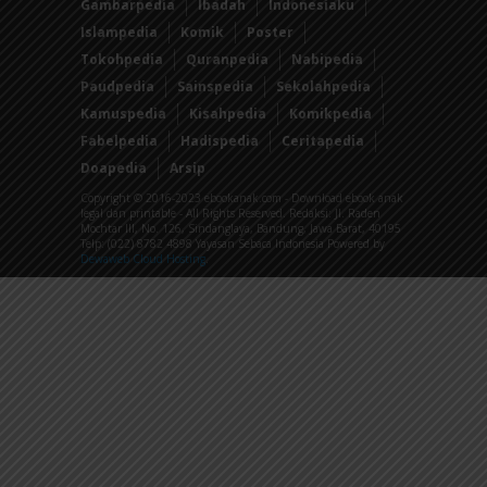
Gambarpedia
Ibadah
Indonesiaku
Islampedia
Komik
Poster
Tokohpedia
Quranpedia
Nabipedia
Paudpedia
Sainspedia
Sekolahpedia
Kamuspedia
Kisahpedia
Komikpedia
Fabelpedia
Hadispedia
Ceritapedia
Doapedia
Arsip
Copyright © 2016-2023 ebookanak.com - Download ebook anak
legal dan printable - All Rights Reserved. Redaksi: Jl. Raden
Mochtar III, No. 126, Sindanglaya, Bandung, Jawa Barat, 40195
Telp: (022) 8782 4898 Yayasan Sebaca Indonesia Powered by
Dewaweb Cloud Hosting
.