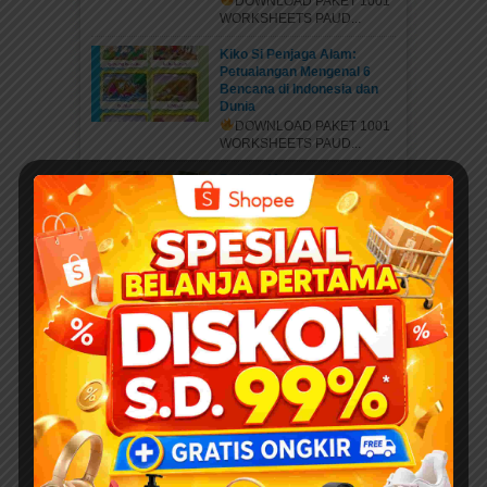
DOWNLOAD PAKET 1001
WORKSHEETS PAUD...
Kiko Si Penjaga Alam:
Petualangan Mengenal 6
Bencana di Indonesia dan
Dunia
DOWNLOAD PAKET 1001
WORKSHEETS PAUD...
Belajar Mengenal Nama-
Nama Musim di Dunia:
PETUALANGAN KIKO
MENJELAJAHI 6 MUSIM DI
DUNIA
DOWNLOAD PAKET 1001
WORKSHEETS PAUD...
Mengenal Jenis Kaki
Binatang: Petualangan Rara
di Hutan Ajaib
DOWNLOAD PAKET 1001
WORKSHEETS PAUD...
EBOOKPEDIA
Download Ebook Anak