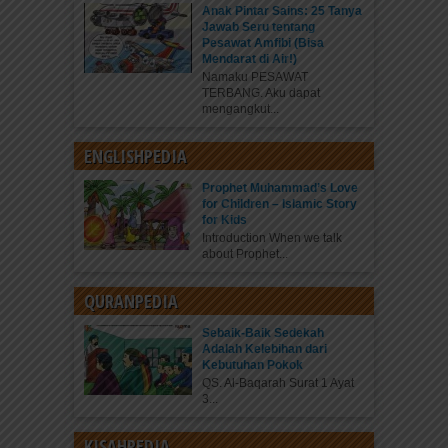
Anak Pintar Sains: 25 Tanya
Jawab Seru tentang
Pesawat Amfibi (Bisa
Mendarat di Air!)
Namaku PESAWAT
TERBANG. Aku dapat
mengangkut...
ENGLISHPEDIA
Prophet Muhammad’s Love
for Children – Islamic Story
for Kids
Introduction When we talk
about Prophet...
QURANPEDIA
Sebaik-Baik Sedekah
Adalah Kelebihan dari
Kebutuhan Pokok
QS. Al-Baqarah Surat 1 Ayat
3...
KISAHPEDIA