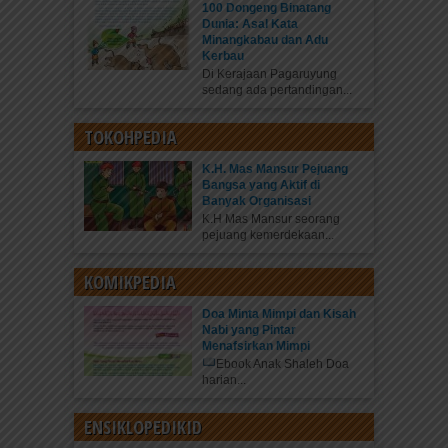
100 Dongeng Binatang
Dunia: Asal Kata
Minangkabau dan Adu
Kerbau
Di Kerajaan Pagaruyung
sedang ada pertandingan...
TOKOHPEDIA
K.H. Mas Mansur Pejuang
Bangsa yang Aktif di
Banyak Organisasi
K.H Mas Mansur seorang
pejuang kemerdekaan...
KOMIKPEDIA
Doa Minta Mimpi dan Kisah
Nabi yang Pintar
Menafsirkan Mimpi
Ebook Anak Shaleh Doa
harian...
ENSIKLOPEDIKID