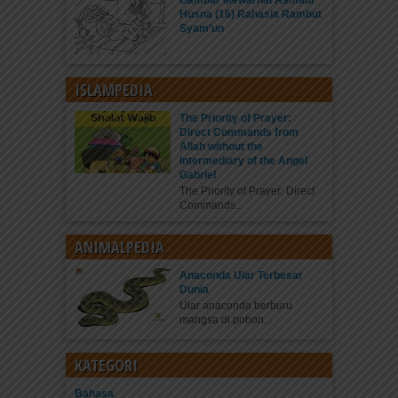
Gambar Mewarnai Asmaul
Husna (16) Rahasia Rambut
Syam’un
ISLAMPEDIA
The Priority of Prayer:
Direct Commands from
Allah without the
Intermediary of the Angel
Gabriel
The Priority of Prayer: Direct
Commands...
ANIMALPEDIA
Anaconda Ular Terbesar
Dunia
Ular anaconda berburu
mangsa di pohon...
KATEGORI
Bahasa