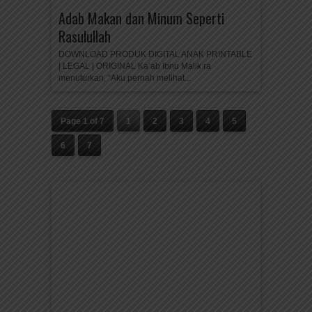
Adab Makan dan Minum Seperti
Rasulullah
DOWNLOAD PRODUK DIGITAL ANAK PRINTABLE
| LEGAL | ORIGINAL Ka’ab Ibnu Malik ra
menuturkan, “Aku pernah melihat...
Page 1 of 7
1
2
3
4
5
6
7