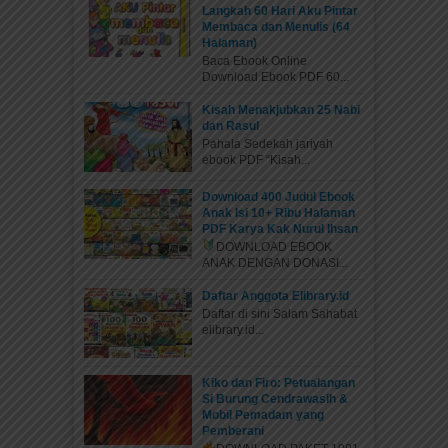
Langkah 60 Hari Aku Pintar
Membaca dan Menulis (64
Halaman)
Baca Ebook Online
Download Ebook PDF 60...
Kisah Menakjubkan 25 Nabi
dan Rasul
Pahala Sedekah jariyah
ebook PDF “Kisah...
Download 400 Judul Ebook
Anak Isi 10+ Ribu Halaman
PDF Karya Kak Nurul Ihsan
DOWNLOAD EBOOK
ANAK DENGAN DONASI...
Daftar Anggota Elibrary.id
Daftar di sini Salam Sahabat
elibrary.id...
Kiko dan Firo: Petualangan
Si Burung Cendrawasih &
Mobil Pemadam yang
Pemberani