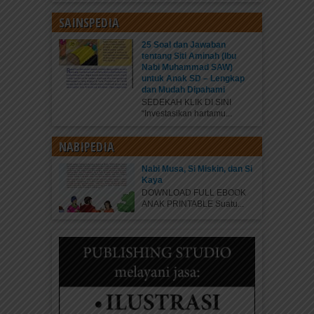
SAINSPEDIA
25 Soal dan Jawaban
tentang Siti Aminah (Ibu
Nabi Muhammad SAW)
untuk Anak SD – Lengkap
dan Mudah Dipahami
SEDEKAH KLIK DI SINI
“Investasikan hartamu...
NABIPEDIA
Nabi Musa, Si Miskin, dan Si
Kaya
DOWNLOAD FULL EBOOK
ANAK PRINTABLE Suatu...