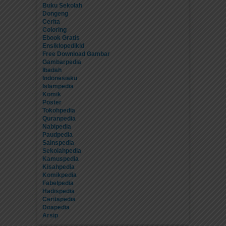
Buku Sekolah
Dongeng
Cerita
Coloring
Ebook Gratis
Ensiklopedikid
Free Download Gambar
Gambarpedia
Ibadah
Indonesiaku
Islampedia
Komik
Poster
Tokohpedia
Quranpedia
Nabipedia
Paudpedia
Sainspedia
Sekolahpedia
Kamuspedia
Kisahpedia
Komikpedia
Fabelpedia
Hadispedia
Ceritapedia
Doapedia
Arsip