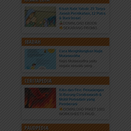
Kisah Nabi Yakub: 25 Tanya
Jawab Pernikahan, 12 Putra
& Bani Israel
DOWNLOAD EBOOK
SEKARANG
PROMO...
IBADAH
Cara Menghilangkan Najis
Mutawasitha
Najis Mutawasitha yaitu
segala sesuatu yang...
CERITAPEDIA
Kiko dan Firo: Petualangan
Si Burung Cendrawasih &
Mobil Pemadam yang
Pemberani
DOWNLOAD PAKET 1001
WORKSHEETS PAUD...
PAUDPEDIA