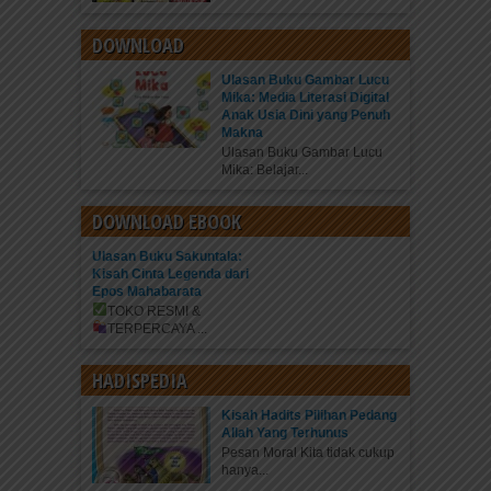
DOWNLOAD
Ulasan Buku Gambar Lucu
Mika: Media Literasi Digital
Anak Usia Dini yang Penuh
Makna
Ulasan Buku Gambar Lucu
Mika: Belajar...
DOWNLOAD EBOOK
Ulasan Buku Sakuntala:
Kisah Cinta Legenda dari
Epos Mahabarata
TOKO RESMI &
TERPERCAYA
...
HADISPEDIA
Kisah Hadits Pilihan Pedang
Allah Yang Terhunus
Pesan Moral Kita tidak cukup
hanya...