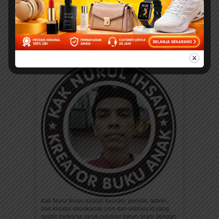
Bergambar: Seri Kebiasaan
Anak Saleh; Bagaimana
Aku Makan
BACA, DOWNLOAD, DAN
PRINT DI SINI
Kak Nurul Ihsan adalah founder, pemilik, admin,
dan kreator ebookanak.com dan elibrary.id yang
sudah berkarya sejak puluhan tahun silam dengan