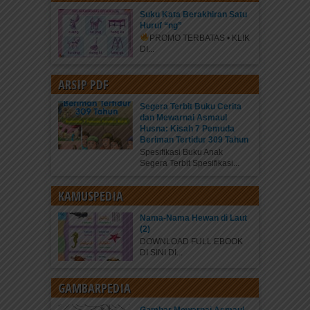
Suku Kata Berakhiran Satu
Huruf “ng”
PROMO TERBATAS • KLIK
DI...
ARSIP PDF
Segera Terbit Buku Cerita
dan Mewarnai Asmaul
Husna: Kisah 7 Pemuda
Beriman Tertidur 309 Tahun
Spesifikasi Buku Anak
Segera Terbit Spesifikasi...
KAMUSPEDIA
Nama-Nama Hewan di Laut
(2)
DOWNLOAD FULL EBOOK
DI SINI DI...
GAMBARPEDIA