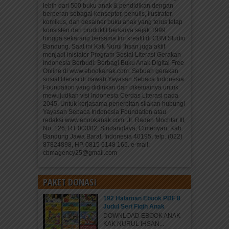
lebih dari 500 buku anak & pendidikan dengan
berperan sebagai konseptor, penulis, ilustrator,
komikus, dan desainer buku anak yang terus tetap
konsisten dan produktif berkarya sejak 1999
hingga sekarang bersama tim kreatif di CBM Studio
Bandung. Saat ini Kak Nurul Ihsan juga aktif
menjadi inisiator Program Sosial Literasi Gerakan
Indonesia Berbudi: Berbagi Buku Anak Digital Free
Online di www.ebookanak.com. Sebuah gerakan
sosial literasi di bawah Yayasan Sebaca Indonesia
Foundation yang didirikan dan diketuainya untuk
mewujudkan visi Indonesia Cerdas Literasi pada
2045. Untuk kerjasama penerbitan silakan hubungi
Yayasan Sebaca Indonesia Foundation atau
redaksi www.ebookanak.com: Jl. Raden Mochtar III,
No. 126, RT 003/02, Sindanglaya, Cimenyan, Kab.
Bandung Jawa Barat, Indonesia 40195, telp. (022)
87824898, HP. 0815 6148 165. e-mail:
cbmagency25@gmail.com
PAKET DONASI
192 Halaman Ebook PDF 8
Judul Seri Fiqih Anak
DOWNLOAD EBOOK ANAK
KAK NURUL IHSAN...