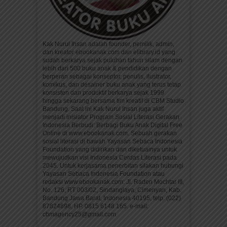
Kak Nurul Ihsan adalah founder, pemilik, admin,
dan kreator ebookanak.com dan elibrary.id yang
sudah berkarya sejak puluhan tahun silam dengan
lebih dari 500 buku anak & pendidikan dengan
berperan sebagai konseptor, penulis, ilustrator,
komikus, dan desainer buku anak yang terus tetap
konsisten dan produktif berkarya sejak 1999
hingga sekarang bersama tim kreatif di CBM Studio
Bandung. Saat ini Kak Nurul Ihsan juga aktif
menjadi inisiator Program Sosial Literasi Gerakan
Indonesia Berbudi: Berbagi Buku Anak Digital Free
Online di www.ebookanak.com. Sebuah gerakan
sosial literasi di bawah Yayasan Sebaca Indonesia
Foundation yang didirikan dan diketuainya untuk
mewujudkan visi Indonesia Cerdas Literasi pada
2045. Untuk kerjasama penerbitan silakan hubungi
Yayasan Sebaca Indonesia Foundation atau
redaksi www.ebookanak.com: Jl. Raden Mochtar III,
No. 126, RT 003/02, Sindanglaya, Cimenyan, Kab.
Bandung Jawa Barat, Indonesia 40195, telp. (022)
87824898, HP. 0815 6148 165. e-mail:
cbmagency25@gmail.com