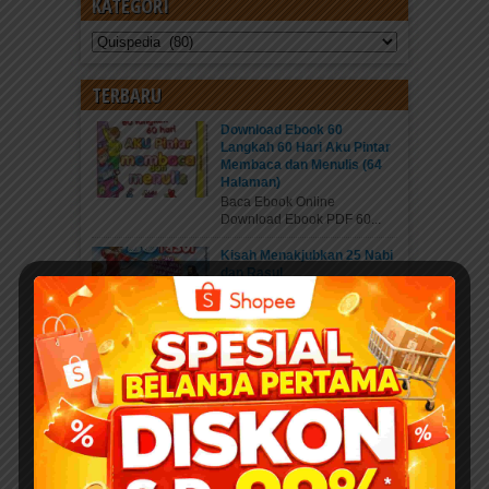
KATEGORI
Kategori
TERBARU
Download Ebook 60
Langkah 60 Hari Aku Pintar
Membaca dan Menulis (64
Halaman)
Baca Ebook Online
Download Ebook PDF 60...
Kisah Menakjubkan 25 Nabi
dan Rasul
Pahala Sedekah jariyah
ebook PDF “Kisah...
Download 400 Judul Ebook
Anak Isi 10+ Ribu Halaman
PDF Karya Kak Nurul Ihsan
DOWNLOAD EBOOK
ANAK DENGAN DONASI...
Daftar Anggota Elibrary.id
Daftar di sini Salam Sahabat