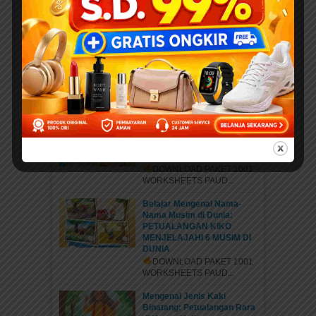
elibrary.id...
Kiko dan Firo: Petualangan
Si Burung Cendrawasih &
Mobil Pemadam yang
Pemberani
DOWNLOAD PAKET 1001
WORKSHEETS PAUD...
Kiko Si Penjaga Alam:
Petualangan Mengenal 6
Bencana di Indonesia dan
Dunia
DOWNLOAD PAKET 1001
WORKSHEETS PAUD...
Belajar Mengenal Nama-
Nama Musim di Dunia:
PETUALANGAN KIKO
MENJELAJAHI 6 MUSIM DI
DUNIA
DOWNLOAD PAKET 1001
WORKSHEETS PAUD...
Mengenal Jenis Kaki
Binatang: Petualangan Rara