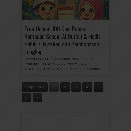
Free Online! 100 Kuis Puasa
Ramadan Sesuai Al-Qur’an & Hadis
Sahih + Jawaban dan Pembahasan
Lengkap
Download 200+ Ebook Anak Bergambar PDF
Printable 100 KUIS ANAK TANYA JAWAB
TENTANG PUASA RAMADAN Sumber Kredibel...
Page 1 of 7
1
2
3
4
5
6
7