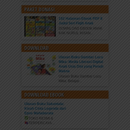
PAKET DONASI
192 Halaman Ebook PDF 8
Judul Seri Fiqih Anak
DOWNLOAD EBOOK ANAK
KAK NURUL IHSAN...
DOWNLOAD
Ulasan Buku Gambar Lucu
Mika: Media Literasi Digital
Anak Usia Dini yang Penuh
Makna
Ulasan Buku Gambar Lucu
Mika: Belajar...
DOWNLOAD EBOOK
Ulasan Buku Sakuntala:
Kisah Cinta Legenda dari
Epos Mahabarata
TOKO RESMI &
TERPERCAYA
...