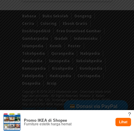
Bahasa
Buku Sekolah
Dongeng
Cerita
Coloring
Ebook Gratis
Ensiklopedikid
Free Download Gambar
Gambarpedia
Ibadah
Indonesiaku
Islampedia
Komik
Poster
Tokohpedia
Quranpedia
Nabipedia
Paudpedia
Sainspedia
Sekolahpedia
Kamuspedia
Kisahpedia
Komikpedia
Fabelpedia
Hadispedia
Ceritapedia
Doapedia
Arsip
Copyright © 2016-2023 ebookanak.com - Download ebook anak
legal dan printable - All Rights Reserved. Redaksi: Jl. Raden
Mochtar III, No. 126, Sindanglaya, Bandung, Jawa Barat, 40195
Telp: (022) 8782 4898 Yayasan Sebaca Indonesia Powered by
Donasi via PayPal
Dewaweb Cloud Hosting
.
?
Promo IKEA di Shopee
Dukung via Kitabisa
Lihat
Furniture estetik harga hemat