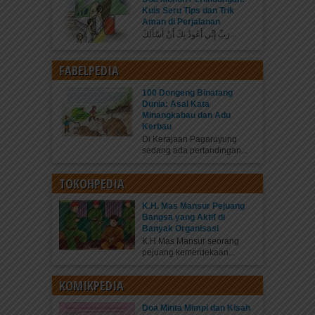
Kuis Seru Tips dan Trik
Aman di Perjalanan
رَبِّ إِنِّي أَعُوذُ بِكَ أَنْ أَسْأَلَكَ...
FABELPEDIA
100 Dongeng Binatang
Dunia: Asal Kata
Minangkabau dan Adu
Kerbau
Di Kerajaan Pagaruyung
sedang ada pertandingan...
TOKOHPEDIA
K.H. Mas Mansur Pejuang
Bangsa yang Aktif di
Banyak Organisasi
K.H Mas Mansur seorang
pejuang kemerdekaan...
KOMIKPEDIA
Doa Minta Mimpi dan Kisah