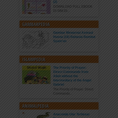
(2)
DOWNLOAD FULL EBOOK
DI SINI DI...
GAMBARPEDIA
Gambar Mewarnai Asmaul
Husna (16) Rahasia Rambut
Syam’un
ISLAMPEDIA
The Priority of Prayer:
Direct Commands from
Allah without the
Intermediary of the Angel
Gabriel
The Priority of Prayer: Direct
Commands...
ANIMALPEDIA
Anaconda Ular Terbesar