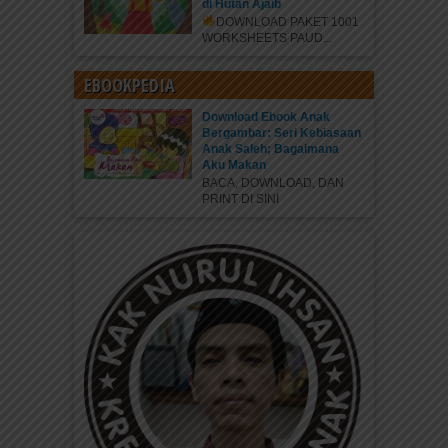
di Hutan Ajaib
DOWNLOAD PAKET 1001
WORKSHEETS PAUD...
EBOOKPEDIA
Download Ebook Anak
Bergambar: Seri Kebiasaan
Anak Saleh; Bagaimana
Aku Makan
BACA, DOWNLOAD, DAN
PRINT DI SINI