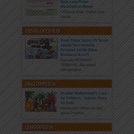
Nabi yang Pintar
Menafsirkan Mimpi
Ebook Anak Shaleh Doa
harian...
ENSIKLOPEDIKID
Anak Pintar Sains: 25 Tanya
Jawab Seru tentang
Pesawat Amfibi (Bisa
Mendarat di Air!)
Namaku PESAWAT
TERBANG. Aku dapat
mengangkut...
ENGLISHPEDIA
Prophet Muhammad’s Love
for Children – Islamic Story
for Kids
Introduction When we talk
about Prophet...
QURANPEDIA