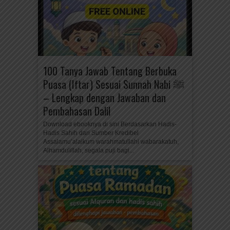
100 Tanya Jawab Tentang Berbuka
Puasa (Iftar) Sesuai Sunnah Nabi ﷺ
– Lengkap dengan Jawaban dan
Pembahasan Dalil
Download ebooknya di sini Berdasarkan Hadis-
Hadis Sahih dari Sumber Kredibel
Assalamu’alaikum warahmatullahi wabarakatuh,
Alhamdulillah, segala puji bagi...