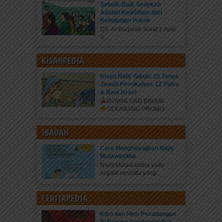
Sebaik-Baik Sedekah
Adalah Kelebihan dari
Kebutuhan Pokok
QS. Al-Baqarah Surat 1 Ayat
3...
KISAHPEDIA
Kisah Nabi Yakub: 25 Tanya
Jawab Pernikahan, 12 Putra
& Bani Israel
DOWNLOAD EBOOK
SEKARANG
PROMO...
IBADAH
Cara Menghilangkan Najis
Mutawasitha
Najis Mutawasitha yaitu
segala sesuatu yang...
CERITAPEDIA
Kiko dan Firo: Petualangan