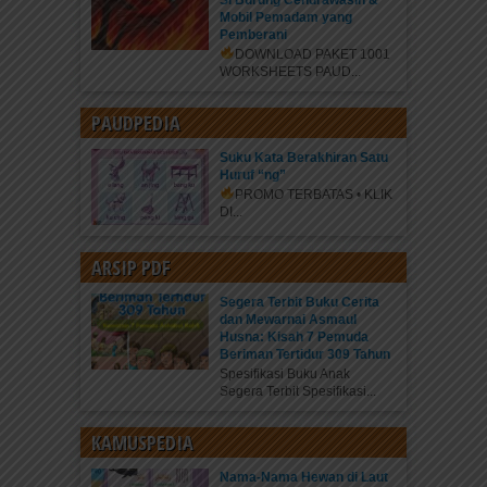
Si Burung Cendrawasih &
Mobil Pemadam yang
Pemberani
DOWNLOAD PAKET 1001
WORKSHEETS PAUD...
PAUDPEDIA
Suku Kata Berakhiran Satu
Huruf “ng”
PROMO TERBATAS • KLIK
DI...
ARSIP PDF
Segera Terbit Buku Cerita
dan Mewarnai Asmaul
Husna: Kisah 7 Pemuda
Beriman Tertidur 309 Tahun
Spesifikasi Buku Anak
Segera Terbit Spesifikasi...
KAMUSPEDIA
Nama-Nama Hewan di Laut