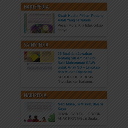
HADISPEDIA
Kisah Hadits Pilihan Pedang
Allah Yang Terhunus
Pesan Moral Kita tidak cukup
hanya...
SAINSPEDIA
25 Soal dan Jawaban
tentang Siti Aminah (Ibu
Nabi Muhammad SAW)
untuk Anak SD – Lengkap
dan Mudah Dipahami
SEDEKAH KLIK DI SINI
“Investasikan hartamu...
NABIPEDIA
Nabi Musa, Si Miskin, dan Si
Kaya
DOWNLOAD FULL EBOOK
ANAK PRINTABLE Suatu...