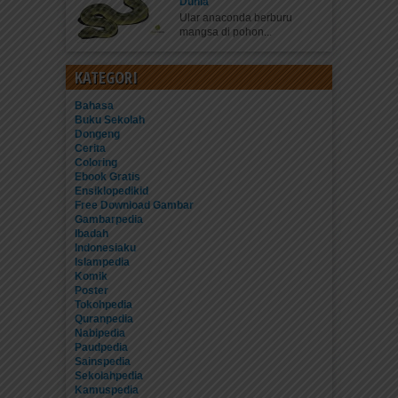
Dunia
Ular anaconda berburu
mangsa di pohon...
KATEGORI
Bahasa
Buku Sekolah
Dongeng
Cerita
Coloring
Ebook Gratis
Ensiklopedikid
Free Download Gambar
Gambarpedia
Ibadah
Indonesiaku
Islampedia
Komik
Poster
Tokohpedia
Quranpedia
Nabipedia
Paudpedia
Sainspedia
Sekolahpedia
Kamuspedia