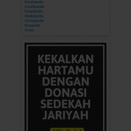
Kisahpedia
Komikpedia
Fabelpedia
Hadispedia
Ceritapedia
Doapedia
Arsip