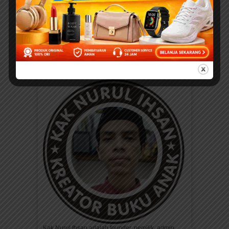
Download Ebook Anak
Bergambar: Seri Kebiasaan
Anak Saleh; Bagaimana
Aku Makan
BACA, DOWNLOAD, DAN
PRINT DI SINI
Kak Nurul Ihsan adalah founder, pemilik, admin,