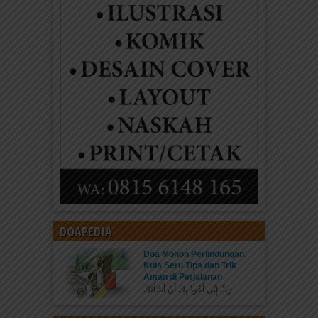
DOAPEDIA
Doa Mohon Perlindungan:
Kuis Seru Tips dan Trik
Aman di Perjalanan
رَبِّ إِنِّي أَعُوذُ بِكَ أَنْ أَسْأَلَكَ...