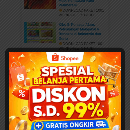
Mobil Pemadam yang
Pemberani
DOWNLOAD PAKET 1001
WORKSHEETS PAUD...
Kiko Si Penjaga Alam:
Petualangan Mengenal 6
Bencana di Indonesia dan
Dunia
DOWNLOAD PAKET 1001
WORKSHEETS PAUD...
Belajar Mengenal Nama-
Nama Musim di Dunia:
PETUALANGAN KIKO
MENJELAJAHI 6 MUSIM DI
DUNIA
DOWNLOAD PAKET 1001
WORKSHEETS PAUD...
Mengenal Jenis Kaki
Binatang: Petualangan Rara
di Hutan Ajaib
DOWNLOAD PAKET 1001
WORKSHEETS PAUD...
EBOOKPEDIA