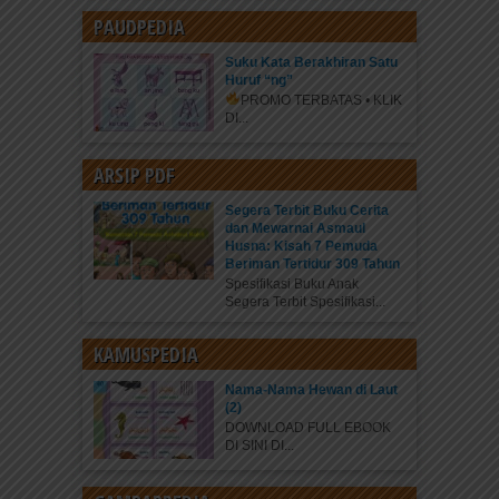
PAUDPEDIA
Suku Kata Berakhiran Satu
Huruf “ng”
PROMO TERBATAS • KLIK
DI...
ARSIP PDF
Segera Terbit Buku Cerita
dan Mewarnai Asmaul
Husna: Kisah 7 Pemuda
Beriman Tertidur 309 Tahun
Spesifikasi Buku Anak
Segera Terbit Spesifikasi...
KAMUSPEDIA
Nama-Nama Hewan di Laut
(2)
DOWNLOAD FULL EBOOK
DI SINI DI...