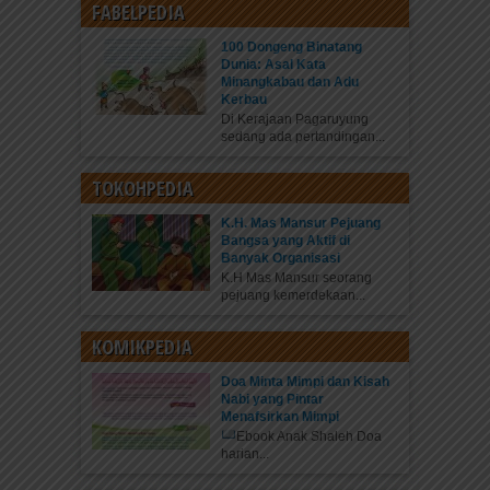
FABELPEDIA
100 Dongeng Binatang
Dunia: Asal Kata
Minangkabau dan Adu
Kerbau
Di Kerajaan Pagaruyung
sedang ada pertandingan...
TOKOHPEDIA
K.H. Mas Mansur Pejuang
Bangsa yang Aktif di
Banyak Organisasi
K.H Mas Mansur seorang
pejuang kemerdekaan...
KOMIKPEDIA
Doa Minta Mimpi dan Kisah
Nabi yang Pintar
Menafsirkan Mimpi
Ebook Anak Shaleh Doa
harian...