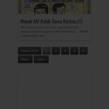
Masak Alif Kalah Sama Kerbau (1)
Alif sedang asyik main lego, sementara Alifa
sedang mandi di kamar mandi. Kemudian… “Kakak
sudah mandi. Ayo,...
Page 1 of 24
1
2
3
4
5
Next ›
Last »