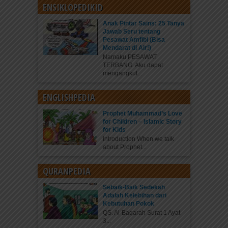
ENSIKLOPEDIKID
Anak Pintar Sains: 25 Tanya
Jawab Seru tentang
Pesawat Amfibi (Bisa
Mendarat di Air!)
Namaku PESAWAT
TERBANG. Aku dapat
mengangkut...
ENGLISHPEDIA
Prophet Muhammad’s Love
for Children – Islamic Story
for Kids
Introduction When we talk
about Prophet...
QURANPEDIA
Sebaik-Baik Sedekah
Adalah Kelebihan dari
Kebutuhan Pokok
QS. Al-Baqarah Surat 1 Ayat
3...