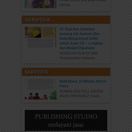
Pesan Moral Kita tidak cukup
hanya...
SAINSPEDIA
25 Soal dan Jawaban
tentang Siti Aminah (Ibu
Nabi Muhammad SAW)
untuk Anak SD – Lengkap
dan Mudah Dipahami
SEDEKAH KLIK DI SINI
“Investasikan hartamu...
NABIPEDIA
Nabi Musa, Si Miskin, dan Si
Kaya
DOWNLOAD FULL EBOOK
ANAK PRINTABLE Suatu...