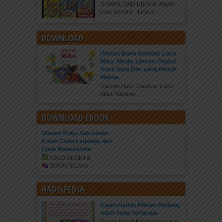
DOWNLOAD EBOOK ANAK
KAK NURUL IHSAN...
DOWNLOAD
Ulasan Buku Gambar Lucu
Mika: Media Literasi Digital
Anak Usia Dini yang Penuh
Makna
Ulasan Buku Gambar Lucu
Mika: Belajar...
DOWNLOAD EBOOK
Ulasan Buku Sakuntala:
Kisah Cinta Legenda dari
Epos Mahabarata
TOKO RESMI &
TERPERCAYA
...
HADISPEDIA
Kisah Hadits Pilihan Pedang
Allah Yang Terhunus