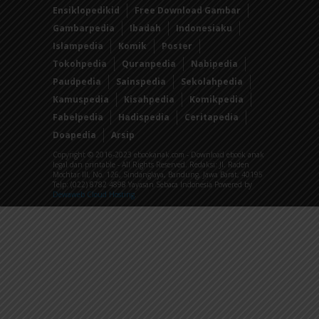
Ensiklopedikid
Free Download Gambar
Gambarpedia
Ibadah
Indonesiaku
Islampedia
Komik
Poster
Tokohpedia
Quranpedia
Nabipedia
Paudpedia
Sainspedia
Sekolahpedia
Kamuspedia
Kisahpedia
Komikpedia
Fabelpedia
Hadispedia
Ceritapedia
Doapedia
Arsip
Copyright © 2016-2023 ebookanak.com - Download ebook anak
legal dan printable - All Rights Reserved. Redaksi: Jl. Raden
Mochtar III, No. 126, Sindanglaya, Bandung, Jawa Barat, 40195
Telp: (022) 8782 4898 Yayasan Sebaca Indonesia Powered by
Dewaweb Cloud Hosting
.