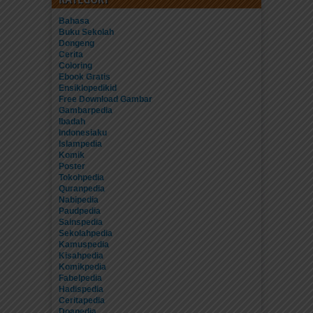
Bahasa
Buku Sekolah
Dongeng
Cerita
Coloring
Ebook Gratis
Ensiklopedikid
Free Download Gambar
Gambarpedia
Ibadah
Indonesiaku
Islampedia
Komik
Poster
Tokohpedia
Quranpedia
Nabipedia
Paudpedia
Sainspedia
Sekolahpedia
Kamuspedia
Kisahpedia
Komikpedia
Fabelpedia
Hadispedia
Ceritapedia
Doapedia