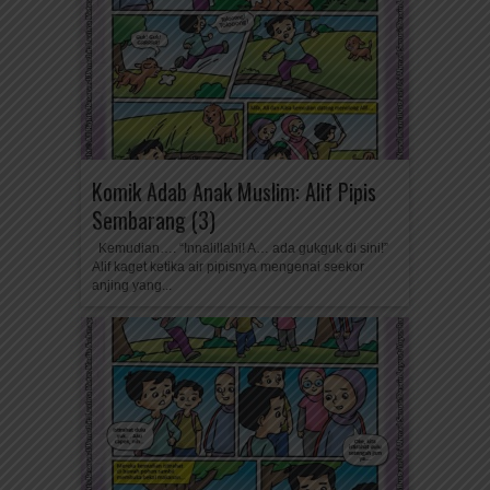
Komik Adab Anak Muslim: Alif Pipis
Sembarang (3)
Kemudian…. “Innalillahi! A… ada gukguk di sini!”
Alif kaget ketika air pipisnya mengenai seekor
anjing yang...