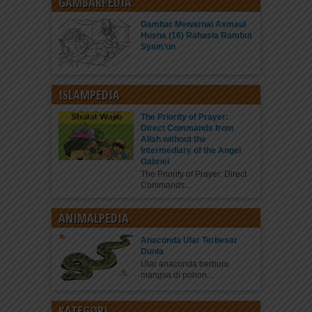
GAMBARPEDIA
Gambar Mewarnai Asmaul
Husna (16) Rahasia Rambut
Syam’un
ISLAMPEDIA
The Priority of Prayer:
Direct Commands from
Allah without the
Intermediary of the Angel
Gabriel
The Priority of Prayer: Direct
Commands...
ANIMALPEDIA
Anaconda Ular Terbesar
Dunia
Ular anaconda berburu
mangsa di pohon...
KATEGORI