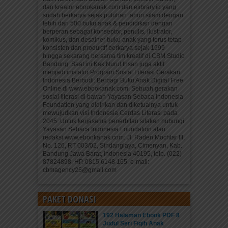
dan kreator ebookanak.com dan elibrary.id yang
sudah berkarya sejak puluhan tahun silam dengan
lebih dari 500 buku anak & pendidikan dengan
berperan sebagai konseptor, penulis, ilustrator,
komikus, dan desainer buku anak yang terus tetap
konsisten dan produktif berkarya sejak 1999
hingga sekarang bersama tim kreatif di CBM Studio
Bandung. Saat ini Kak Nurul Ihsan juga aktif
menjadi inisiator Program Sosial Literasi Gerakan
Indonesia Berbudi: Berbagi Buku Anak Digital Free
Online di www.ebookanak.com. Sebuah gerakan
sosial literasi di bawah Yayasan Sebaca Indonesia
Foundation yang didirikan dan diketuainya untuk
mewujudkan visi Indonesia Cerdas Literasi pada
2045. Untuk kerjasama penerbitan silakan hubungi
Yayasan Sebaca Indonesia Foundation atau
redaksi www.ebookanak.com: Jl. Raden Mochtar III,
No. 126, RT 003/02, Sindanglaya, Cimenyan, Kab.
Bandung Jawa Barat, Indonesia 40195, telp. (022)
87824898, HP. 0815 6148 165. e-mail:
cbmagency25@gmail.com
PAKET DONASI
192 Halaman Ebook PDF 8
Judul Seri Fiqih Anak