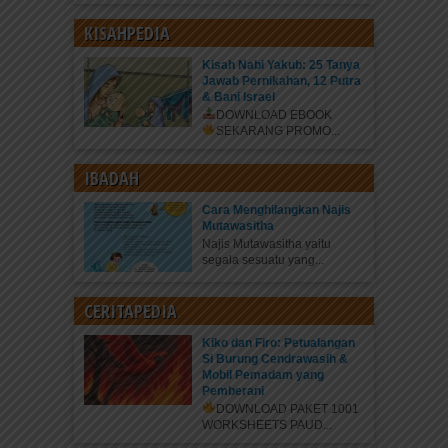
KISAHPEDIA
Kisah Nabi Yakub: 25 Tanya
Jawab Pernikahan, 12 Putra
& Bani Israel
DOWNLOAD EBOOK
SEKARANG
PROMO...
IBADAH
Cara Menghilangkan Najis
Mutawasitha
Najis Mutawasitha yaitu
segala sesuatu yang...
CERITAPEDIA
Kiko dan Firo: Petualangan
Si Burung Cendrawasih &
Mobil Pemadam yang
Pemberani
DOWNLOAD PAKET 1001
WORKSHEETS PAUD...