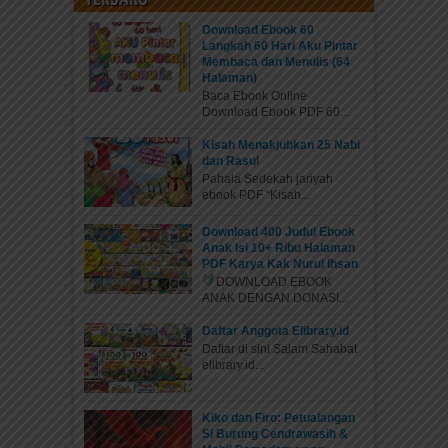
Download Ebook 60
Langkah 60 Hari Aku Pintar
Membaca dan Menulis (64
Halaman)
Baca Ebook Online
Download Ebook PDF 60...
Kisah Menakjubkan 25 Nabi
dan Rasul
Pahala Sedekah jariyah
ebook PDF “Kisah...
Download 400 Judul Ebook
Anak Isi 10+ Ribu Halaman
PDF Karya Kak Nurul Ihsan
DOWNLOAD EBOOK
ANAK DENGAN DONASI...
Daftar Anggota Elibrary.id
Daftar di sini Salam Sahabat
elibrary.id...
Kiko dan Firo: Petualangan
Si Burung Cendrawasih &