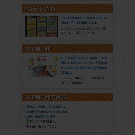
PAKET DONASI
192 Halaman Ebook PDF 8
Judul Seri Fiqih Anak
DOWNLOAD EBOOK ANAK
KAK NURUL IHSAN...
DOWNLOAD
Ulasan Buku Gambar Lucu
Mika: Media Literasi Digital
Anak Usia Dini yang Penuh
Makna
Ulasan Buku Gambar Lucu
Mika: Belajar...
DOWNLOAD EBOOK
Ulasan Buku Sakuntala:
Kisah Cinta Legenda dari
Epos Mahabarata
TOKO RESMI &
TERPERCAYA
...