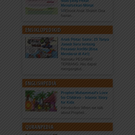
Nabi yang Pintar
Menafsirkan Mimpi
Ebook Anak Shaleh Doa
harian...
ENSIKLOPEDIKID
Anak Pintar Sains: 25 Tanya
Jawab Seru tentang
Pesawat Amfibi (Bisa
Mendarat di Air!)
Namaku PESAWAT
TERBANG. Aku dapat
mengangkut...
ENGLISHPEDIA
Prophet Muhammad’s Love
for Children – Islamic Story
for Kids
Introduction When we talk
about Prophet...
QURANPEDIA