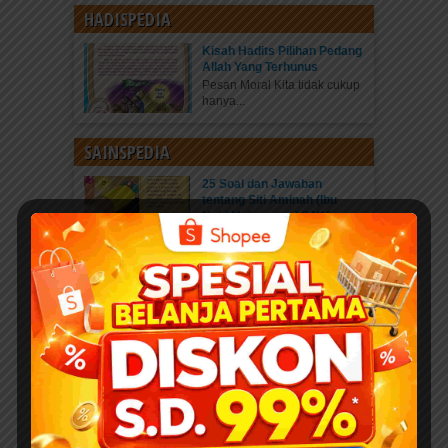
HADISPEDIA
Kisah Hadits Pilihan Pedang
Allah Yang Terhunus
Pesan Moral Kita tidak cukup
hanya...
SAINSPEDIA
25 Soal dan Jawaban
tentang Siti Aminah (Ibu
Nabi Muhammad SAW)
untuk Anak SD – Lengkap
dan Mudah Dipahami
SEDEKAH KLIK DI SINI
“Investasikan hartamu...
NABIPEDIA
Nabi Musa, Si Miskin, dan Si
Kaya
DOWNLOAD FULL EBOOK
ANAK PRINTABLE Suatu...