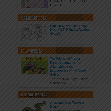
DOWNLOAD FULL EBOOK
DI SINI DI...
GAMBARPEDIA
Gambar Mewarnai Asmaul
Husna (16) Rahasia Rambut
Syam’un
ISLAMPEDIA
The Priority of Prayer:
Direct Commands from
Allah without the
Intermediary of the Angel
Gabriel
The Priority of Prayer: Direct
Commands...
ANIMALPEDIA
Anaconda Ular Terbesar
Dunia