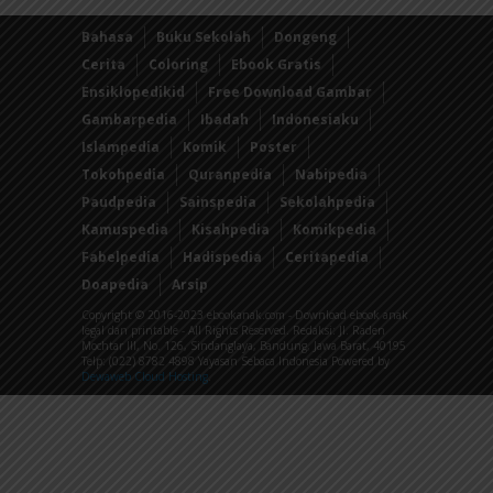
Bahasa
Buku Sekolah
Dongeng
Cerita
Coloring
Ebook Gratis
Ensiklopedikid
Free Download Gambar
Gambarpedia
Ibadah
Indonesiaku
Islampedia
Komik
Poster
Tokohpedia
Quranpedia
Nabipedia
Paudpedia
Sainspedia
Sekolahpedia
Kamuspedia
Kisahpedia
Komikpedia
Fabelpedia
Hadispedia
Ceritapedia
Doapedia
Arsip
Copyright © 2016-2023 ebookanak.com - Download ebook anak
legal dan printable - All Rights Reserved. Redaksi: Jl. Raden
Mochtar III, No. 126, Sindanglaya, Bandung, Jawa Barat, 40195
Telp: (022) 8782 4898 Yayasan Sebaca Indonesia Powered by
Dewaweb Cloud Hosting
.