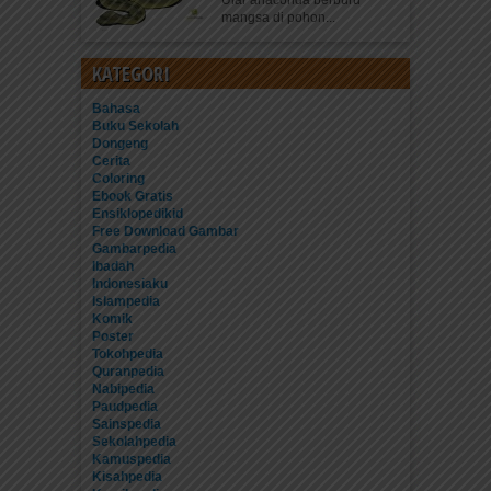
Ular anaconda berburu
mangsa di pohon...
KATEGORI
Bahasa
Buku Sekolah
Dongeng
Cerita
Coloring
Ebook Gratis
Ensiklopedikid
Free Download Gambar
Gambarpedia
Ibadah
Indonesiaku
Islampedia
Komik
Poster
Tokohpedia
Quranpedia
Nabipedia
Paudpedia
Sainspedia
Sekolahpedia
Kamuspedia
Kisahpedia