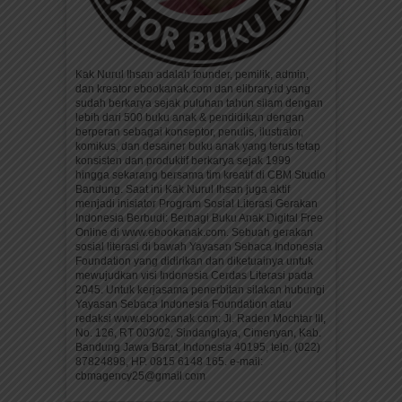
Kak Nurul Ihsan adalah founder, pemilik, admin,
dan kreator ebookanak.com dan elibrary.id yang
sudah berkarya sejak puluhan tahun silam dengan
lebih dari 500 buku anak & pendidikan dengan
berperan sebagai konseptor, penulis, ilustrator,
komikus, dan desainer buku anak yang terus tetap
konsisten dan produktif berkarya sejak 1999
hingga sekarang bersama tim kreatif di CBM Studio
Bandung. Saat ini Kak Nurul Ihsan juga aktif
menjadi inisiator Program Sosial Literasi Gerakan
Indonesia Berbudi: Berbagi Buku Anak Digital Free
Online di www.ebookanak.com. Sebuah gerakan
sosial literasi di bawah Yayasan Sebaca Indonesia
Foundation yang didirikan dan diketuainya untuk
mewujudkan visi Indonesia Cerdas Literasi pada
2045. Untuk kerjasama penerbitan silakan hubungi
Yayasan Sebaca Indonesia Foundation atau
redaksi www.ebookanak.com: Jl. Raden Mochtar III,
No. 126, RT 003/02, Sindanglaya, Cimenyan, Kab.
Bandung Jawa Barat, Indonesia 40195, telp. (022)
87824898, HP. 0815 6148 165. e-mail:
cbmagency25@gmail.com