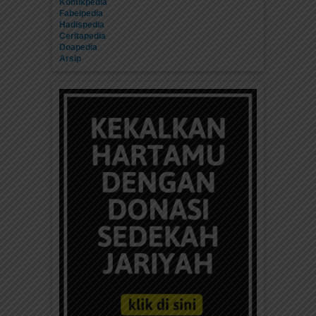
Komikpedia
Fabelpedia
Hadispedia
Ceritapedia
Doapedia
Arsip