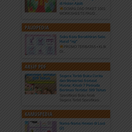
di Hutan Ajaib
DOWNLOAD PAKET 1001
WORKSHEETS PAUD...
PAUDPEDIA
Suku Kata Berakhiran Satu
Huruf “ng”
PROMO TERBATAS • KLIK
DI...
ARSIP PDF
Segera Terbit Buku Cerita
dan Mewarnai Asmaul
Husna: Kisah 7 Pemuda
Beriman Tertidur 309 Tahun
Spesifikasi Buku Anak
Segera Terbit Spesifikasi...
KAMUSPEDIA
Nama-Nama Hewan di Laut
(2)