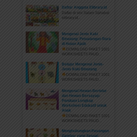
Daftar Anggota Elibrary.id
Daftar di sini Salam Sahabat
elibrary.id...
Mengenal Jenis Kaki
Binatang: Petualangan Rara
di Hutan Ajaib
DOWNLOAD PAKET 1001
WORKSHEETS PAUD...
Belajar Mengenal Jenis-
Jenis Kaki Binatang
DOWNLOAD PAKET 1001
WORKSHEETS PAUD...
Mengenal Hewan Bertelur
dan Hewan Bersayap:
Panduan Lengkap
Worksheet Edukatif untuk
Anak
DOWNLOAD PAKET 1001
WORKSHEETS PAUD...
Menghubungkan Pasangan
Gambar yang Sesuai