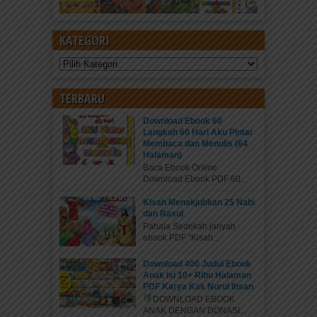
KATEGORI
Kategori
TERBARU
Download Ebook 60
Langkah 60 Hari Aku Pintar
Membaca dan Menulis (64
Halaman)
Baca Ebook Online
Download Ebook PDF 60...
Kisah Menakjubkan 25 Nabi
dan Rasul
Pahala Sedekah jariyah
ebook PDF “Kisah...
Download 400 Judul Ebook
Anak Isi 10+ Ribu Halaman
PDF Karya Kak Nurul Ihsan
DOWNLOAD EBOOK
ANAK DENGAN DONASI...