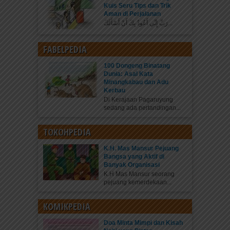
Kuis Seru Tips dan Trik
Aman di Perjalanan
رَبِّ إِنِّي أَعُوذُ بِكَ أَنْ أَسْأَلَكَ...
FABELPEDIA
100 Dongeng Binatang
Dunia: Asal Kata
Minangkabau dan Adu
Kerbau
Di Kerajaan Pagaruyung
sedang ada pertandingan...
TOKOHPEDIA
K.H. Mas Mansur Pejuang
Bangsa yang Aktif di
Banyak Organisasi
K.H Mas Mansur seorang
pejuang kemerdekaan...
KOMIKPEDIA
Doa Minta Mimpi dan Kisah