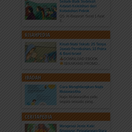
Sebaik-Baik Sedekah
Adalah Kelebihan dari
Kebutuhan Pokok
QS. Al-Baqarah Surat 1 Ayat
3...
KISAHPEDIA
Kisah Nabi Yakub: 25 Tanya
Jawab Pernikahan, 12 Putra
& Bani Israel
DOWNLOAD EBOOK
SEKARANG
PROMO...
IBADAH
Cara Menghilangkan Najis
Mutawasitha
Najis Mutawasitha yaitu
segala sesuatu yang...
CERITAPEDIA
Mengenal Jenis Kaki
Binatang: Petualangan Rara