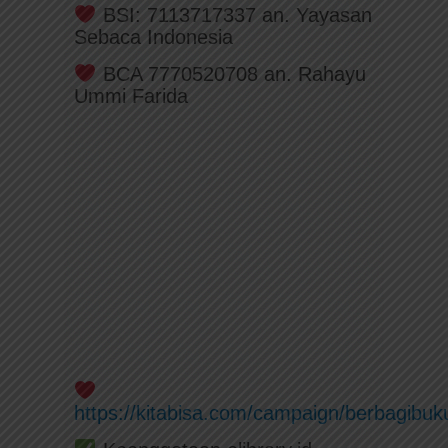
BSI: 7113717337 an. Yayasan
Sebaca Indonesia
BCA 7770520708 an. Rahayu
Ummi Farida
https://kitabisa.com/campaign/berbagibuku