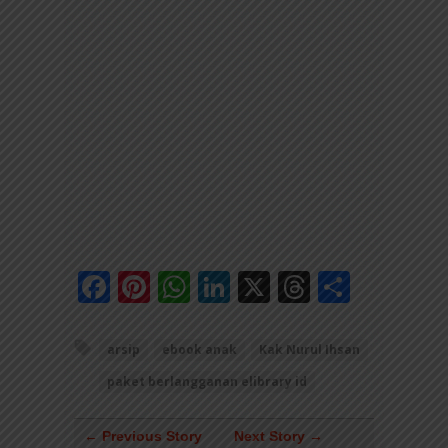
Facebook
Pinterest
WhatsApp
LinkedIn
X
Threads
Share
arsip
ebook anak
Kak Nurul Ihsan
paket berlangganan elibrary id
← Previous Story
Next Story →