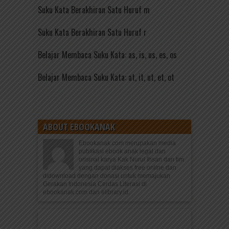
Suku Kata Berakhiran Satu Huruf m
Suku Kata Berakhiran Satu Huruf r
Belajar Membaca Suku Kata: as, is, us, es, os
Belajar Membaca Suku Kata: at, it, ut, et, ot
ABOUT EBOOKANAK
Ebookanak.com merupakan media
publikasi ebook anak legal dan
orisinal karya Kak Nurul Ihsan dan tim
yang dapat diakses free online dan
didownload dengan donasi untuk memajukan
Gerakan Indonesia Cerdas Literasi di
ebookanak.com dan elibrary.id.