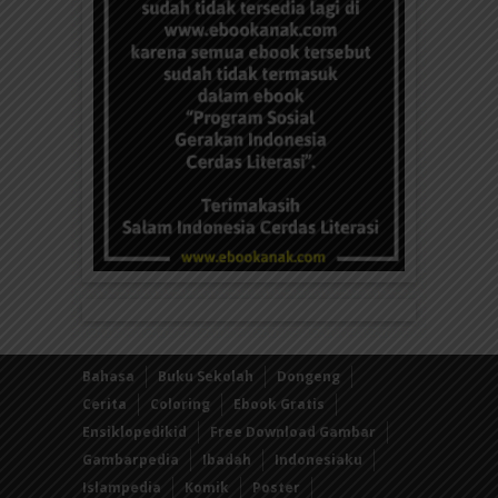
Bahasa
Buku Sekolah
Dongeng
Cerita
Coloring
Ebook Gratis
Ensiklopedikid
Free Download Gambar
Gambarpedia
Ibadah
Indonesiaku
Islampedia
Komik
Poster