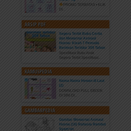
PROMO TERBATAS • KLIK
DI...
ARSIP PDF
Segera Terbit Buku Cerita
dan Mewarnai Asmaul
Husna: Kisah 7 Pemuda
Beriman Tertidur 309 Tahun
Spesifikasi Buku Anak
Segera Terbit Spesifikasi...
KAMUSPEDIA
Nama-Nama Hewan di Laut
(2)
DOWNLOAD FULL EBOOK
DI SINI DI...
GAMBARPEDIA
Gambar Mewarnai Asmaul
Husna (16) Rahasia Rambut
Syam’un