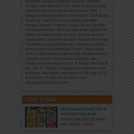
berperan sebagai konseptor, penulis, ilustrator,
komikus, dan desainer buku anak yang terus tetap
konsisten dan produktif berkarya sejak 1999
hingga sekarang bersama tim kreatif di CBM Studio
Bandung. Saat ini Kak Nurul Ihsan juga aktif
menjadi inisiator Program Sosial Literasi Gerakan
Indonesia Berbudi: Berbagi Buku Anak Digital Free
Online di www.ebookanak.com. Sebuah gerakan
sosial literasi di bawah Yayasan Sebaca Indonesia
Foundation yang didirikan dan diketuainya untuk
mewujudkan visi Indonesia Cerdas Literasi pada
2045. Untuk kerjasama penerbitan silakan hubungi
Yayasan Sebaca Indonesia Foundation atau
redaksi www.ebookanak.com: Jl. Raden Mochtar III,
No. 126, RT 003/02, Sindanglaya, Cimenyan, Kab.
Bandung Jawa Barat, Indonesia 40195, telp. (022)
87824898, HP. 0815 6148 165. e-mail:
cbmagency25@gmail.com
PAKET DONASI
192 Halaman Ebook PDF 8
Judul Seri Fiqih Anak
DOWNLOAD EBOOK ANAK
KAK NURUL IHSAN...