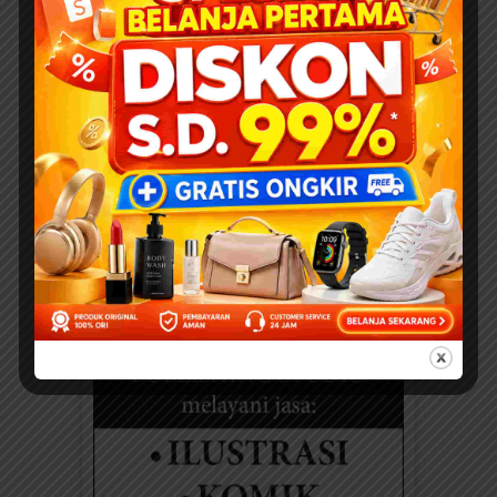
SAINSPEDIA
25 Soal dan Jawaban
tentang Siti Aminah (Ibu
Nabi Muhammad SAW)
untuk Anak SD – Lengkap
dan Mudah Dipahami
SEDEKAH KLIK DI SINI
“Investasikan hartamu...
NABIPEDIA
Nabi Musa, Si Miskin, dan Si
Kaya
DOWNLOAD FULL EBOOK
ANAK PRINTABLE Suatu...