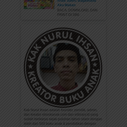
Anak Saleh; Bagaimana
Aku Makan
BACA, DOWNLOAD, DAN
PRINT DI SINI
Berlangganan Elibrary.id untuk
Sekolah
Elibrary.id adalah sumber bacaan dan edukasi
digital yang dapat digunakan untuk sumber bacaan
dan edukasi guru dan...
Kak Nurul Ihsan adalah founder, pemilik, admin,
dan kreator ebookanak.com dan elibrary.id yang
sudah berkarya sejak puluhan tahun silam dengan
lebih dari 500 buku anak & pendidikan dengan