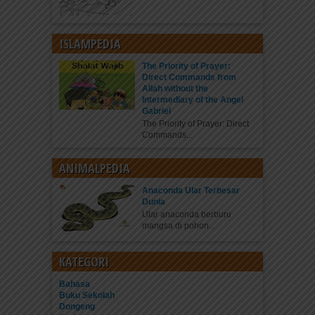
ISLAMPEDIA
The Priority of Prayer:
Direct Commands from
Allah without the
Intermediary of the Angel
Gabriel
The Priority of Prayer: Direct
Commands...
ANIMALPEDIA
Anaconda Ular Terbesar
Dunia
Ular anaconda berburu
mangsa di pohon...
KATEGORI
Bahasa
Buku Sekolah
Dongeng