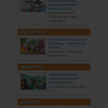
Jawab Seru tentang
Pesawat Amfibi (Bisa
Mendarat di Air!)
Namaku PESAWAT
TERBANG. Aku dapat
mengangkut...
ENGLISHPEDIA
Prophet Muhammad’s Love
for Children – Islamic Story
for Kids
Introduction When we talk
about Prophet...
QURANPEDIA
Sebaik-Baik Sedekah
Adalah Kelebihan dari
Kebutuhan Pokok
QS. Al-Baqarah Surat 1 Ayat
3...
KISAHPEDIA