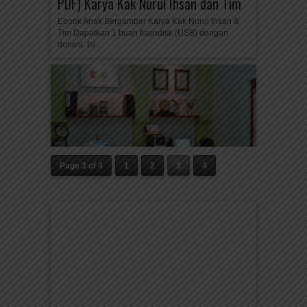
PDF) Karya Kak Nurul Ihsan dan Tim
Ebook Anak Bergambar Karya Kak Nurul Ihsan &
Tim Dapatkan 1 buah flashdisk (USB) dengan
donasi. Isi...
Page 3 of 4
1
2
3
4
Jasa Ilustrasi Gambar
Melayani pembuatan ilustrasi gambar sesuai
kebutuhan dan biaya yang terjangkau: Ilustrasi
gambar penerbitan buku, tugas kuliah, tugas...