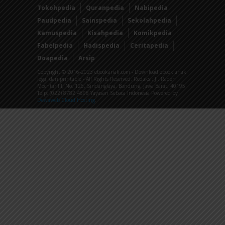
Tokohpedia
Quranpedia
Nabipedia
Paudpedia
Sainspedia
Sekolahpedia
Kamuspedia
Kisahpedia
Komikpedia
Fabelpedia
Hadispedia
Ceritapedia
Doapedia
Arsip
Copyright © 2016-2023 ebookanak.com - Download ebook anak
legal dan printable - All Rights Reserved. Redaksi: Jl. Raden
Mochtar III, No. 126, Sindanglaya, Bandung, Jawa Barat, 40195
Telp: (022) 8782 4898 Yayasan Sebaca Indonesia Powered by
Dewaweb Cloud Hosting
.