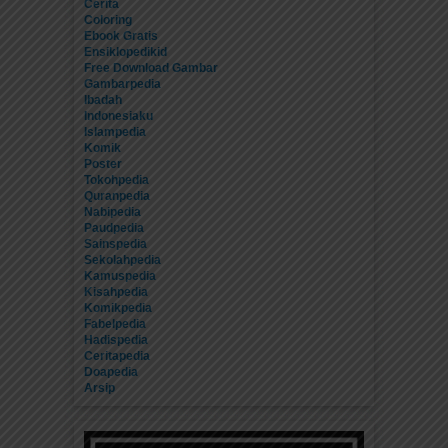
Cerita
Coloring
Ebook Gratis
Ensiklopedikid
Free Download Gambar
Gambarpedia
Ibadah
Indonesiaku
Islampedia
Komik
Poster
Tokohpedia
Quranpedia
Nabipedia
Paudpedia
Sainspedia
Sekolahpedia
Kamuspedia
Kisahpedia
Komikpedia
Fabelpedia
Hadispedia
Ceritapedia
Doapedia
Arsip