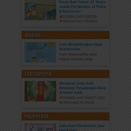
Kisah Nabi Yakub: 25 Tanya
Jawab Pernikahan, 12 Putra
& Bani Israel
DOWNLOAD EBOOK
SEKARANG
PROMO...
IBADAH
Cara Menghilangkan Najis
Mutawasitha
Najis Mutawasitha yaitu
segala sesuatu yang...
CERITAPEDIA
Mengenal Jenis Kaki
Binatang: Petualangan Rara
di Hutan Ajaib
DOWNLOAD PAKET 1001
WORKSHEETS PAUD...
PAUDPEDIA
Suku Kata Berakhiran Satu
Huruf “ng”