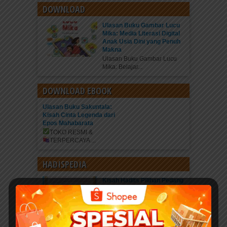
DOWNLOAD
Ulasan Buku Gambar Lucu
Mika: Media Literasi Digital
Anak Usia Dini yang Penuh
Makna
Ulasan Buku Gambar Lucu
Mika: Belajar...
DOWNLOAD EBOOK
Ulasan Buku Sakuntala:
Kisah Cinta Legenda dari
Epos Mahabarata
TOKO RESMI &
TERPERCAYA
...
HADISPEDIA
Kisah Hadits Pilihan Pedang
Allah Yang Terhunus
Pesan Moral Kita tidak cukup
hanya...