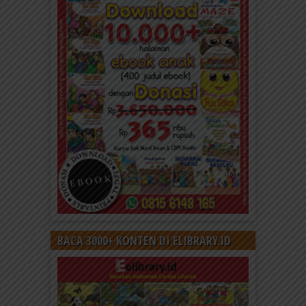
Daftar Anggota Elibrary.id
Daftar di sini Salam Sahabat elibrary.id Kekalkan
hartamu dengan donasi, sedekah jariyah, dan infak
untuk membantu Gerakan...
BACA 3000+ KONTEN DI ELIBRARY.ID
Kalender Poster Anak Muslim 2023: