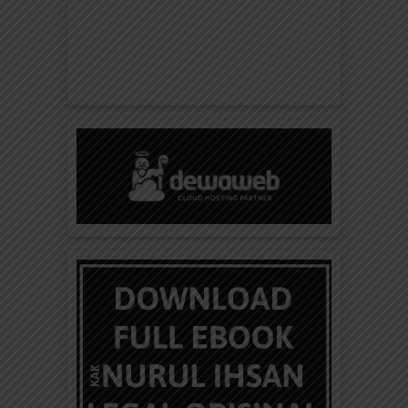
Baca 3000+ Konten di elibrary.id
Salam Sahabat elibrary.id Kekalkan hartamu
dengan donasi, sedekah jariyah, dan infak untuk
membantu Gerakan Indonesia Cerdas Literasi...