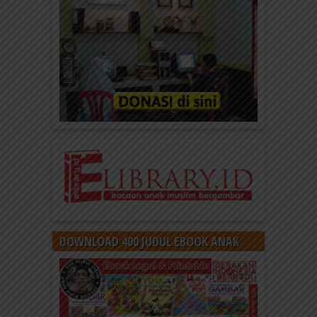
Elibrary.id: Bacaan Anak Muslim
Bergambar
DAFTAR DI SINI Baca ribuan konten anak muslim
bergambar, tanpa iklan yang mengganggu hanya
di elibrary.id Silakan...
DOWNLOAD 400 JUDUL EBOOK ANAK