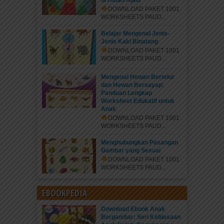
di Hutan Ajaib
DOWNLOAD PAKET 1001
WORKSHEETS PAUD...
Belajar Mengenal Jenis-
Jenis Kaki Binatang
DOWNLOAD PAKET 1001
WORKSHEETS PAUD...
Mengenal Hewan Bertelur
dan Hewan Bersayap:
Panduan Lengkap
Nikmati Ribuan Konten Bacaan
Worksheet Edukatif untuk
Anak
Edukatif di elibrary.id
DOWNLOAD PAKET 1001
WORKSHEETS PAUD...
Kekalkan hartamu dengan donasi, sedekah jariyah,
atau infak untuk membantu Gerakan Indonesia
Menghubungkan Pasangan
Cerdas Literasi tetap menyapa Sahabat...
Gambar yang Sesuai
DOWNLOAD PAKET 1001
WORKSHEETS PAUD...
EBOOKPEDIA
Download Ebook Anak
Bergambar: Seri Kebiasaan