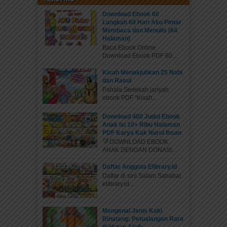
Kalender Anak Muslim 2023 Berfungsi sebagai
Kalender Penanggalan 2023. Berfungsi sebagai
Download Ebook 60
Langkah 60 Hari Aku Pintar
Poster Edukasi Islami...
Membaca dan Menulis (64
Halaman)
Baca Ebook Online
Download Ebook PDF 60...
Kisah Menakjubkan 25 Nabi
dan Rasul
Pahala Sedekah jariyah
ebook PDF “Kisah...
Download 400 Judul Ebook
Anak Isi 10+ Ribu Halaman
PDF Karya Kak Nurul Ihsan
DOWNLOAD EBOOK
Download Kalender Poster Anak
ANAK DENGAN DONASI...
Muslim 2023: Larangan dalam Islam
Daftar Anggota Elibrary.id
Daftar di sini Salam Sahabat
DOWNLOAD DENGAN DONASI Kelebihan
elibrary.id...
Kalender Anak Muslim 2023 Berfungsi sebagai
Kalender Penanggalan 2023. Berfungsi sebagai
Poster Edukasi Islami...
Mengenal Jenis Kaki
Binatang: Petualangan Rara