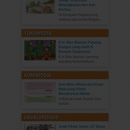
Dunia: Asal Kata
Minangkabau dan Adu
Kerbau
Di Kerajaan Pagaruyung
sedang ada pertandingan...
TOKOHPEDIA
K.H. Mas Mansur Pejuang
Bangsa yang Aktif di
Banyak Organisasi
K.H Mas Mansur seorang
pejuang kemerdekaan...
KOMIKPEDIA
Doa Minta Mimpi dan Kisah
Nabi yang Pintar
Menafsirkan Mimpi
Ebook Anak Shaleh Doa
harian...
ENSIKLOPEDIKID
Anak Pintar Sains: 25 Tanya