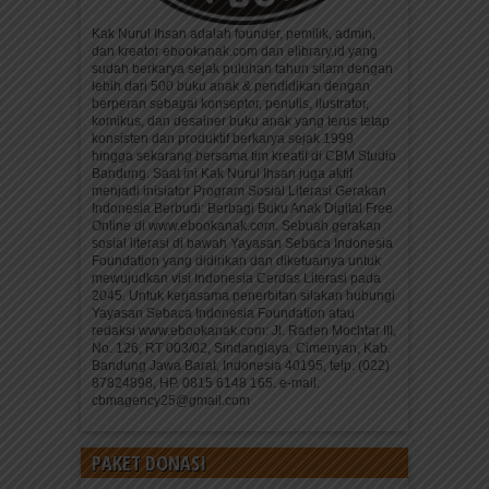
Kak Nurul Ihsan adalah founder, pemilik, admin,
dan kreator ebookanak.com dan elibrary.id yang
sudah berkarya sejak puluhan tahun silam dengan
lebih dari 500 buku anak & pendidikan dengan
berperan sebagai konseptor, penulis, ilustrator,
komikus, dan desainer buku anak yang terus tetap
konsisten dan produktif berkarya sejak 1999
hingga sekarang bersama tim kreatif di CBM Studio
Bandung. Saat ini Kak Nurul Ihsan juga aktif
menjadi inisiator Program Sosial Literasi Gerakan
Indonesia Berbudi: Berbagi Buku Anak Digital Free
Online di www.ebookanak.com. Sebuah gerakan
sosial literasi di bawah Yayasan Sebaca Indonesia
Foundation yang didirikan dan diketuainya untuk
mewujudkan visi Indonesia Cerdas Literasi pada
2045. Untuk kerjasama penerbitan silakan hubungi
Yayasan Sebaca Indonesia Foundation atau
redaksi www.ebookanak.com: Jl. Raden Mochtar III,
No. 126, RT 003/02, Sindanglaya, Cimenyan, Kab.
Bandung Jawa Barat, Indonesia 40195, telp. (022)
87824898, HP. 0815 6148 165. e-mail:
cbmagency25@gmail.com
PAKET DONASI