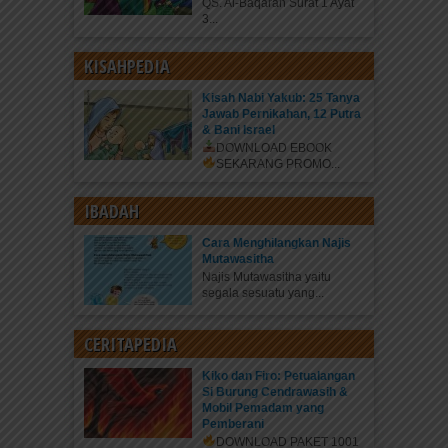
QS. Al-Baqarah Surat 1 Ayat
3...
KISAHPEDIA
Kisah Nabi Yakub: 25 Tanya
Jawab Pernikahan, 12 Putra
& Bani Israel
DOWNLOAD EBOOK
SEKARANG
PROMO...
IBADAH
Cara Menghilangkan Najis
Mutawasitha
Najis Mutawasitha yaitu
segala sesuatu yang...
CERITAPEDIA
Kiko dan Firo: Petualangan
Si Burung Cendrawasih &
Mobil Pemadam yang
Pemberani
DOWNLOAD PAKET 1001