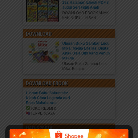
192 Halaman Ebook PDF 8
Judul Seri Fiqih Anak
DOWNLOAD EBOOK ANAK
KAK NURUL IHSAN...
DOWNLOAD
Ulasan Buku Gambar Lucu
Mika: Media Literasi Digital
Anak Usia Dini yang Penuh
Makna
Ulasan Buku Gambar Lucu
Mika: Belajar...
DOWNLOAD EBOOK
Ulasan Buku Sakuntala:
Kisah Cinta Legenda dari
Epos Mahabarata
TOKO RESMI &
TERPERCAYA
...
HADISPEDIA
Kisah Hadits Pilihan Pedang