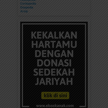
Ceritapedia
Doapedia
Arsip