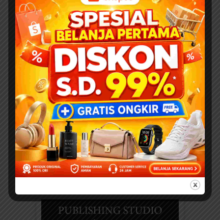
Allah Yang Terhunus
Pesan Moral Kita tidak cukup
hanya...
SAINSPEDIA
25 Soal dan Jawaban
tentang Siti Aminah (Ibu
Nabi Muhammad SAW)
untuk Anak SD – Lengkap
dan Mudah Dipahami
SEDEKAH KLIK DI SINI
“Investasikan hartamu...
NABIPEDIA
Nabi Musa, Si Miskin, dan Si
Kaya
DOWNLOAD FULL EBOOK
ANAK PRINTABLE Suatu...