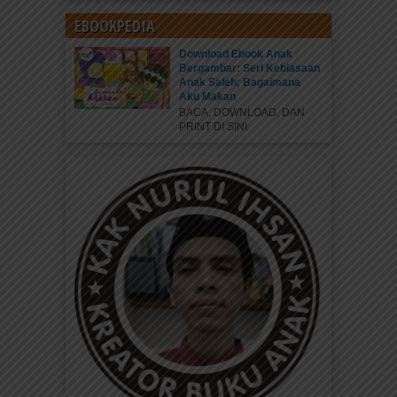
EBOOKPEDIA
Download Ebook Anak
Bergambar: Seri Kebiasaan
Anak Saleh; Bagaimana
Aku Makan
BACA, DOWNLOAD, DAN
PRINT DI SINI