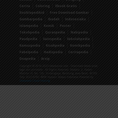
Cerita
Coloring
Ebook Gratis
Ensiklopedikid
Free Download Gambar
Gambarpedia
Ibadah
Indonesiaku
Islampedia
Komik
Poster
Tokohpedia
Quranpedia
Nabipedia
Paudpedia
Sainspedia
Sekolahpedia
Kamuspedia
Kisahpedia
Komikpedia
Fabelpedia
Hadispedia
Ceritapedia
Doapedia
Arsip
Copyright © 2016-2023 ebookanak.com - Download ebook anak
legal dan printable - All Rights Reserved. Redaksi: Jl. Raden
Mochtar III, No. 126, Sindanglaya, Bandung, Jawa Barat, 40195
Telp: (022) 8782 4898 Yayasan Sebaca Indonesia Powered by
Dewaweb Cloud Hosting
.