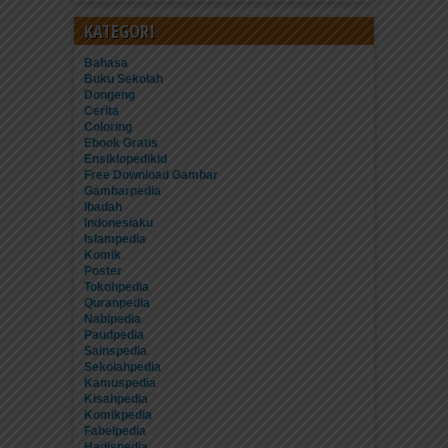
KATEGORI
Bahasa
Buku Sekolah
Dongeng
Cerita
Coloring
Ebook Gratis
Ensiklopedikid
Free Download Gambar
Gambarpedia
Ibadah
Indonesiaku
Islampedia
Komik
Poster
Tokohpedia
Quranpedia
Nabipedia
Paudpedia
Sainspedia
Sekolahpedia
Kamuspedia
Kisahpedia
Komikpedia
Fabelpedia
Hadispedia