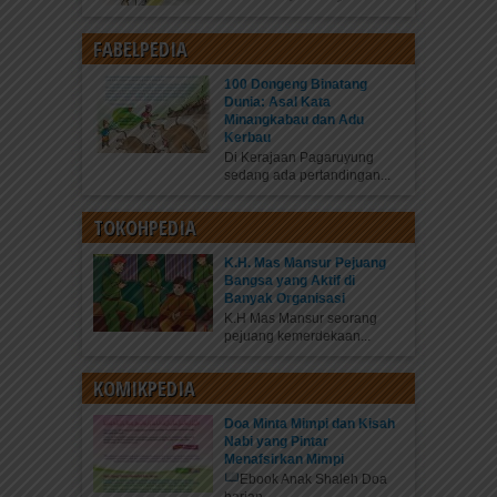
FABELPEDIA
100 Dongeng Binatang
Dunia: Asal Kata
Minangkabau dan Adu
Kerbau
Di Kerajaan Pagaruyung
sedang ada pertandingan...
TOKOHPEDIA
K.H. Mas Mansur Pejuang
Bangsa yang Aktif di
Banyak Organisasi
K.H Mas Mansur seorang
pejuang kemerdekaan...
KOMIKPEDIA
Doa Minta Mimpi dan Kisah
Nabi yang Pintar
Menafsirkan Mimpi
Ebook Anak Shaleh Doa