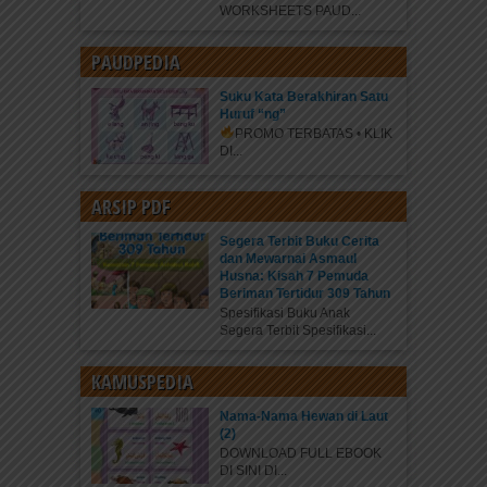
WORKSHEETS PAUD...
PAUDPEDIA
Suku Kata Berakhiran Satu
Huruf “ng”
PROMO TERBATAS • KLIK
DI...
ARSIP PDF
Segera Terbit Buku Cerita
dan Mewarnai Asmaul
Husna: Kisah 7 Pemuda
Beriman Tertidur 309 Tahun
Spesifikasi Buku Anak
Segera Terbit Spesifikasi...
KAMUSPEDIA
Nama-Nama Hewan di Laut
(2)
DOWNLOAD FULL EBOOK
DI SINI DI...