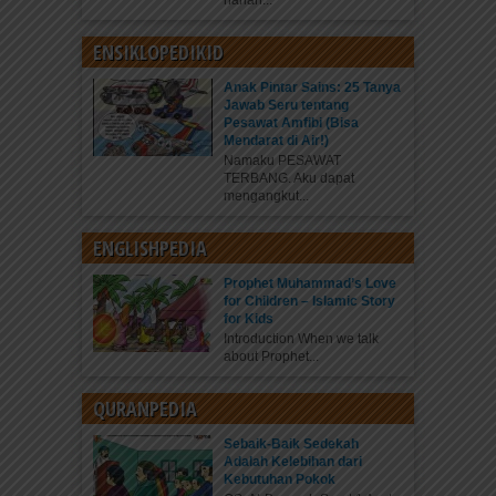
harian...
ENSIKLOPEDIKID
Anak Pintar Sains: 25 Tanya
Jawab Seru tentang
Pesawat Amfibi (Bisa
Mendarat di Air!)
Namaku PESAWAT
TERBANG. Aku dapat
mengangkut...
ENGLISHPEDIA
Prophet Muhammad’s Love
for Children – Islamic Story
for Kids
Introduction When we talk
about Prophet...
QURANPEDIA
Sebaik-Baik Sedekah
Adalah Kelebihan dari
Kebutuhan Pokok