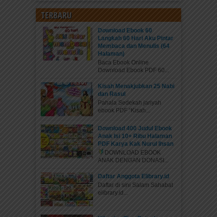
TERBARU
Download Ebook 60
Langkah 60 Hari Aku Pintar
Membaca dan Menulis (64
Halaman)
Baca Ebook Online
Download Ebook PDF 60...
Kisah Menakjubkan 25 Nabi
dan Rasul
Pahala Sedekah jariyah
ebook PDF “Kisah...
Download 400 Judul Ebook
Anak Isi 10+ Ribu Halaman
PDF Karya Kak Nurul Ihsan
DOWNLOAD EBOOK
ANAK DENGAN DONASI...
Daftar Anggota Elibrary.id
Daftar di sini Salam Sahabat
elibrary.id...