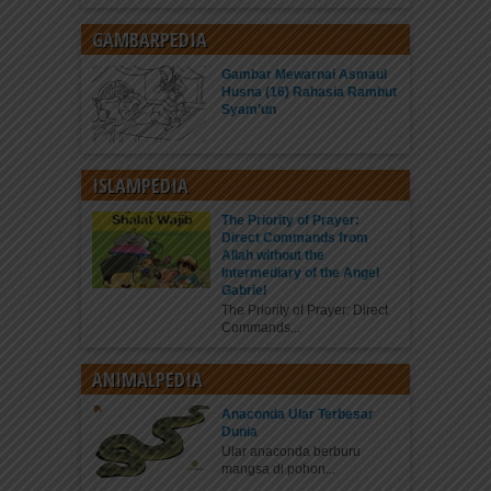
GAMBARPEDIA
Gambar Mewarnai Asmaul
Husna (16) Rahasia Rambut
Syam’un
ISLAMPEDIA
The Priority of Prayer:
Direct Commands from
Allah without the
Intermediary of the Angel
Gabriel
The Priority of Prayer: Direct
Commands...
ANIMALPEDIA
Anaconda Ular Terbesar
Dunia
Ular anaconda berburu
mangsa di pohon...