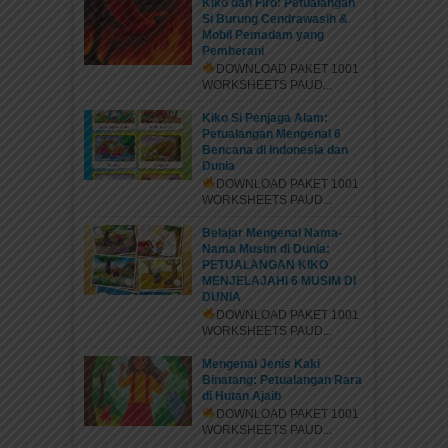
Kiko dan Firo: Petualangan
Si Burung Cendrawasih &
Mobil Pemadam yang
Pemberani
DOWNLOAD PAKET 1001
WORKSHEETS PAUD...
Kiko Si Penjaga Alam:
Petualangan Mengenal 6
Bencana di Indonesia dan
Dunia
DOWNLOAD PAKET 1001
WORKSHEETS PAUD...
Belajar Mengenal Nama-
Nama Musim di Dunia:
PETUALANGAN KIKO
MENJELAJAHI 6 MUSIM DI
DUNIA
DOWNLOAD PAKET 1001
WORKSHEETS PAUD...
Mengenal Jenis Kaki
Binatang: Petualangan Rara
di Hutan Ajaib
DOWNLOAD PAKET 1001
WORKSHEETS PAUD...