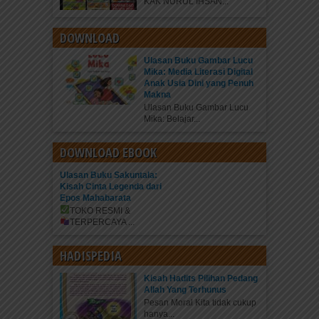
KAK NURUL IHSAN...
DOWNLOAD
Ulasan Buku Gambar Lucu
Mika: Media Literasi Digital
Anak Usia Dini yang Penuh
Makna
Ulasan Buku Gambar Lucu
Mika: Belajar...
DOWNLOAD EBOOK
Ulasan Buku Sakuntala:
Kisah Cinta Legenda dari
Epos Mahabarata
TOKO RESMI &
TERPERCAYA
...
HADISPEDIA
Kisah Hadits Pilihan Pedang
Allah Yang Terhunus
Pesan Moral Kita tidak cukup
hanya...