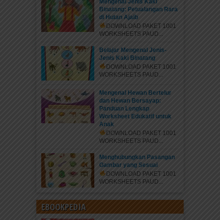
Mengenal Jenis Kaki
Binatang: Petualangan Rara
di Hutan Ajaib
DOWNLOAD PAKET 1001
WORKSHEETS PAUD...
Belajar Mengenal Jenis-
Jenis Kaki Binatang
DOWNLOAD PAKET 1001
WORKSHEETS PAUD...
Mengenal Hewan Bertelur
dan Hewan Bersayap:
Panduan Lengkap
Worksheet Edukatif untuk
Anak
DOWNLOAD PAKET 1001
WORKSHEETS PAUD...
Menghubungkan Pasangan
Gambar yang Sesuai
DOWNLOAD PAKET 1001
WORKSHEETS PAUD...
EBOOKPEDIA