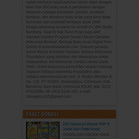
sudah berkarya sejak puluhan tahun silam dengan
lebih dari 500 buku anak & pendidikan dengan
berperan sebagai konseptor, penulis, ilustrator,
komikus, dan desainer buku anak yang terus tetap
konsisten dan produktif berkarya sejak 1999
hingga sekarang bersama tim kreatif di CBM Studio
Bandung. Saat ini Kak Nurul Ihsan juga aktif
menjadi inisiator Program Sosial Literasi Gerakan
Indonesia Berbudi: Berbagi Buku Anak Digital Free
Online di www.ebookanak.com. Sebuah gerakan
sosial literasi di bawah Yayasan Sebaca Indonesia
Foundation yang didirikan dan diketuainya untuk
mewujudkan visi Indonesia Cerdas Literasi pada
2045. Untuk kerjasama penerbitan silakan hubungi
Yayasan Sebaca Indonesia Foundation atau
redaksi www.ebookanak.com: Jl. Raden Mochtar III,
No. 126, RT 003/02, Sindanglaya, Cimenyan, Kab.
Bandung Jawa Barat, Indonesia 40195, telp. (022)
87824898, HP. 0815 6148 165. e-mail:
cbmagency25@gmail.com
PAKET DONASI
192 Halaman Ebook PDF 8
Judul Seri Fiqih Anak
DOWNLOAD EBOOK ANAK