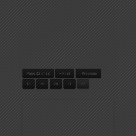
Page 22 of 22
« First
‹ Previous
18
19
20
21
22