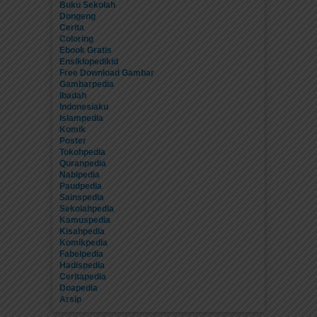
Buku Sekolah
Dongeng
Cerita
Coloring
Ebook Gratis
Ensiklopedikid
Free Download Gambar
Gambarpedia
Ibadah
Indonesiaku
Islampedia
Komik
Poster
Tokohpedia
Quranpedia
Nabipedia
Paudpedia
Sainspedia
Sekolahpedia
Kamuspedia
Kisahpedia
Komikpedia
Fabelpedia
Hadispedia
Ceritapedia
Doapedia
Arsip