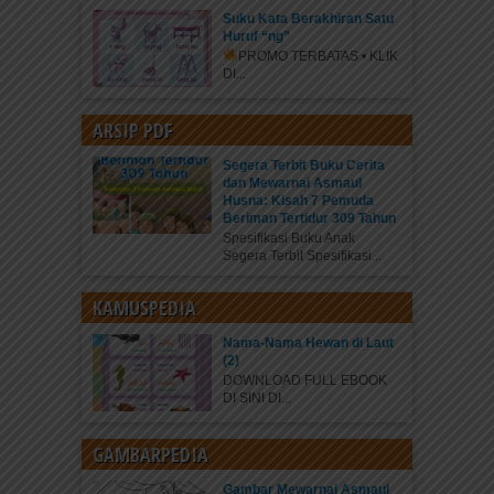
Suku Kata Berakhiran Satu
Huruf “ng”
PROMO TERBATAS • KLIK
DI...
ARSIP PDF
Segera Terbit Buku Cerita
dan Mewarnai Asmaul
Husna: Kisah 7 Pemuda
Beriman Tertidur 309 Tahun
Spesifikasi Buku Anak
Segera Terbit Spesifikasi...
KAMUSPEDIA
Nama-Nama Hewan di Laut
(2)
DOWNLOAD FULL EBOOK
DI SINI DI...
GAMBARPEDIA
Gambar Mewarnai Asmaul