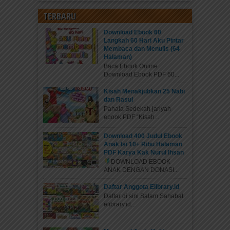
TERBARU
Download Ebook 60
Langkah 60 Hari Aku Pintar
Membaca dan Menulis (64
Halaman)
Baca Ebook Online
Download Ebook PDF 60...
Kisah Menakjubkan 25 Nabi
dan Rasul
Pahala Sedekah jariyah
ebook PDF “Kisah...
Download 400 Judul Ebook
Anak Isi 10+ Ribu Halaman
PDF Karya Kak Nurul Ihsan
DOWNLOAD EBOOK
ANAK DENGAN DONASI...
Daftar Anggota Elibrary.id
Daftar di sini Salam Sahabat
elibrary.id...