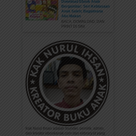
Download Ebook Anak
Bergambar: Seri Kebiasaan
Anak Saleh; Bagaimana
Aku Makan
BACA, DOWNLOAD, DAN
PRINT DI SINI
Kak Nurul Ihsan adalah founder, pemilik, admin,
dan kreator ebookanak.com dan elibrary.id yang