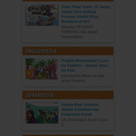
Anak Pintar Sains: 25 Tanya
Jawab Seru tentang
Pesawat Amfibi (Bisa
Mendarat di Air!)
Namaku PESAWAT
TERBANG. Aku dapat
mengangkut...
ENGLISHPEDIA
Prophet Muhammad’s Love
for Children – Islamic Story
for Kids
Introduction When we talk
about Prophet...
QURANPEDIA
Sebaik-Baik Sedekah
Adalah Kelebihan dari
Kebutuhan Pokok
QS. Al-Baqarah Surat 1 Ayat
3...