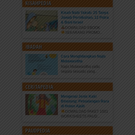
KISAHPEDIA
Kisah Nabi Yakub: 25 Tanya
Jawab Pernikahan, 12 Putra
& Bani Israel
DOWNLOAD EBOOK
SEKARANG
PROMO...
IBADAH
Cara Menghilangkan Najis
Mutawasitha
Najis Mutawasitha yaitu
segala sesuatu yang...
CERITAPEDIA
Mengenal Jenis Kaki
Binatang: Petualangan Rara
di Hutan Ajaib
DOWNLOAD PAKET 1001
WORKSHEETS PAUD...
PAUDPEDIA