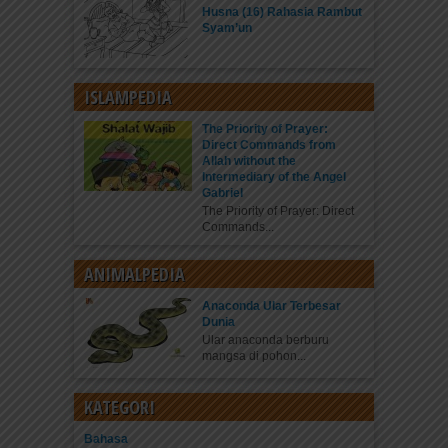
Husna (16) Rahasia Rambut
Syam’un
ISLAMPEDIA
The Priority of Prayer:
Direct Commands from
Allah without the
Intermediary of the Angel
Gabriel
The Priority of Prayer: Direct
Commands...
ANIMALPEDIA
Anaconda Ular Terbesar
Dunia
Ular anaconda berburu
mangsa di pohon...
KATEGORI
Bahasa