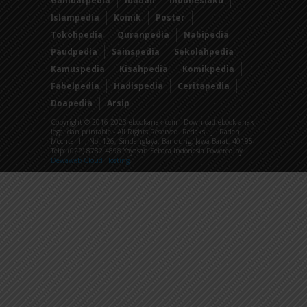
Gambarpedia
Ibadah
Indonesiaku
Islampedia
Komik
Poster
Tokohpedia
Quranpedia
Nabipedia
Paudpedia
Sainspedia
Sekolahpedia
Kamuspedia
Kisahpedia
Komikpedia
Fabelpedia
Hadispedia
Ceritapedia
Doapedia
Arsip
Copyright © 2016-2023 ebookanak.com - Download ebook anak
legal dan printable - All Rights Reserved. Redaksi: Jl. Raden
Mochtar III, No. 126, Sindanglaya, Bandung, Jawa Barat, 40195
Telp: (022) 8782 4898 Yayasan Sebaca Indonesia Powered by
Dewaweb Cloud Hosting
.