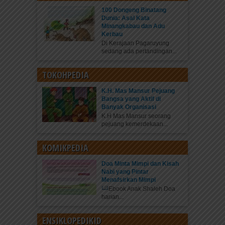
100 Dongeng Binatang
Dunia: Asal Kata
Minangkabau dan Adu
Kerbau
Di Kerajaan Pagaruyung
sedang ada pertandingan...
TOKOHPEDIA
K.H. Mas Mansur Pejuang
Bangsa yang Aktif di
Banyak Organisasi
K.H Mas Mansur seorang
pejuang kemerdekaan...
KOMIKPEDIA
Doa Minta Mimpi dan Kisah
Nabi yang Pintar
Menafsirkan Mimpi
Ebook Anak Shaleh Doa
harian...
ENSIKLOPEDIKID