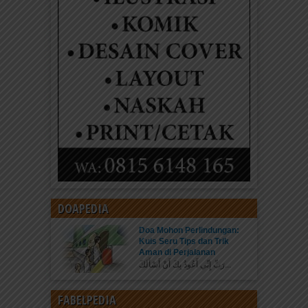
DOAPEDIA
Doa Mohon Perlindungan:
Kuis Seru Tips dan Trik
Aman di Perjalanan
رَبِّ إِنِّي أَعُوذُ بِكَ أَنْ أَسْأَلَكَ...
FABELPEDIA