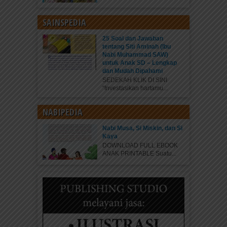
SAINSPEDIA
25 Soal dan Jawaban
tentang Siti Aminah (Ibu
Nabi Muhammad SAW)
untuk Anak SD – Lengkap
dan Mudah Dipahami
SEDEKAH KLIK DI SINI
“Investasikan hartamu...
NABIPEDIA
Nabi Musa, Si Miskin, dan Si
Kaya
DOWNLOAD FULL EBOOK
ANAK PRINTABLE Suatu...