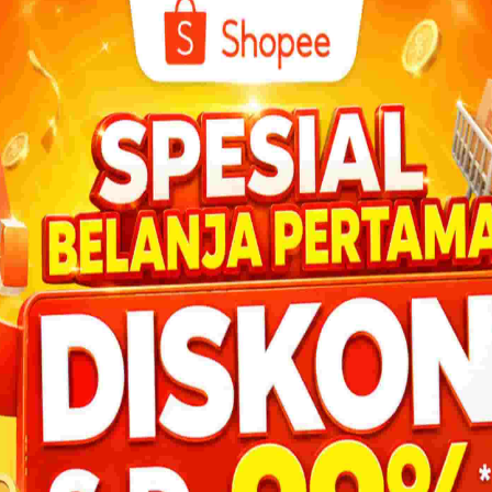
Air Susu Halima Lancar Saat
ngan
Menyusui Muhammad
Berikut ini adalah pengakuan Halimatussadiyah
apa adanya: “Setiba rombongan wanita dari Bani
agai
Sa’ad di rumah Aminah, tidak...
sa iri
DOWNL
Nabi Yusuf Tidak Sombong dengan
n
Kelebihannya
inan
Kesombongan biasa dimiliki oleh manusia dan
membuatnya hanya mengundang iri dengki oleh
orang di sekitarnya. Hal ini...