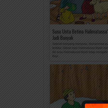
Susu Unta Betina Halimatussa’
Jadi Banyak
Setelah kenyang menyusu, Muhammad p
tertidur. Giliran bayi Halimatussa’diyah m
Air susu Halimatussa’diyah tetap mengalir
Bayi...