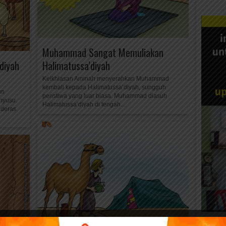
Muhammad Sangat Memuliakan
diyah
Halimatussa’diyah
Keikhlasan Aminah menyerahkan Muhammad
kembali kepada Halimatussa’diyah, sungguh
un
peristiwa yang luar biasa. Muhammad diasuh
enyusu.
Halimatussa’diyah di tengah...
 deras.