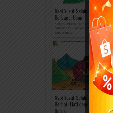
Nabi Yusuf Selalu Bersabar de
Berbagai Ujian
Kisah Nabi Yusuf pun tidak luput dari berb
cobaan dan ujian yang dilaluinya. Akibat ra
saudaranya...
Nabi Yusuf Selalu Waspada da
Berhati-Hati dengan Kemungk
Buruk