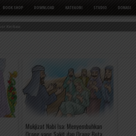
BOOK SHOP
DOWNLOAD
KATEGORI
STUDIO
DONASI
kor Kerbau
Tusuk Gigi
 yang Suka Mengeluh
Mukjizat Nabi Isa: Menyembuhkan
Orang yang Sakit dan Orang Buta