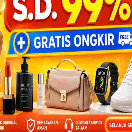
gat
pat
2
3
4
5
6
7
8
Next ›
BACA 3