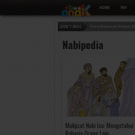
HOME
PDF
DON'T MISS
Persahabatan Empat E
Putri Ayu dan Prajurit 
Nabipedia
Kisah Keledai Pemalas
Mukjizat Nabi Isa: Mengetahui
Rahasia Orang Lain