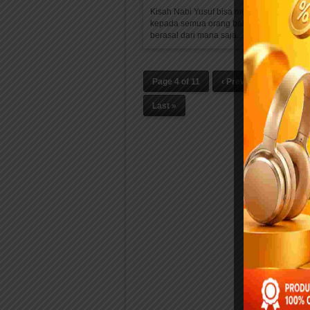
Kisah Nabi Yusuf bisa memberikan pengin
kepada semua orang bahwa hal huruk da
berasal dari mana saja....
Page 4 of 11
‹ Previous
1
Last »