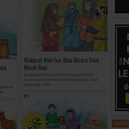
Mukjizat Nabi Isa: Bisa Bicara Saat
nya
Masih Bayi
Mukjizat pertama Nabi Isa AS adalah mampu
bicara saat masih berumur beberapa jam. Saat
masih bayi, Nabi...
usuannya
u,...
BANTU