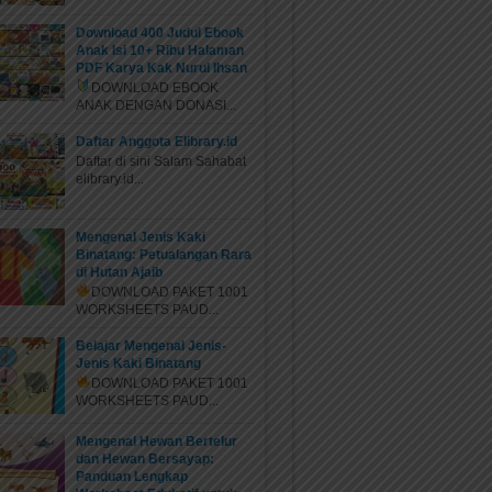
Download 400 Judul Ebook
Anak Isi 10+ Ribu Halaman
PDF Karya Kak Nurul Ihsan
DOWNLOAD EBOOK
ANAK DENGAN DONASI...
Daftar Anggota Elibrary.id
Daftar di sini Salam Sahabat
elibrary.id...
Mengenal Jenis Kaki
Binatang: Petualangan Rara
di Hutan Ajaib
DOWNLOAD PAKET 1001
WORKSHEETS PAUD...
Belajar Mengenal Jenis-
Jenis Kaki Binatang
DOWNLOAD PAKET 1001
WORKSHEETS PAUD...
Mengenal Hewan Bertelur
dan Hewan Bersayap:
Panduan Lengkap