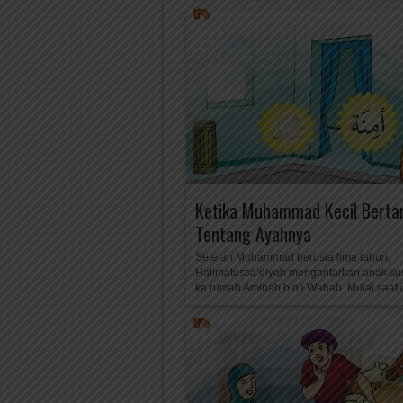
Ketika Muhammad Kecil Berta
Tentang Ayahnya
Setelah Muhammad berusia lima tahun,
Halimatussa’diyah mengantarkan anak s
ke rumah Aminah binti Wahab. Mulai saat it