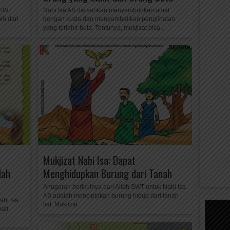
h SWT
Nabi Isa AS dikisahkan menyembuhkan umat
ih dari
dengan kusta dan mengembalikan penglihatan
yang terlahir buta. Tentunya, mukjizat bisa...
Mukjizat Nabi Isa: Dapat
dah
Menghidupkan Burung dari Tanah
Anugerah berikutnya dari Allah SWT untuk Nabi Isa
AS adalah menciptakan burung hidup dari tanah
abi Isa
liat. Mukjizat...
ati.