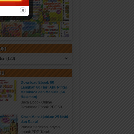
ORI
RU
Download Ebook 60
Langkah 60 Hari Aku Pintar
Membaca dan Menulis (64
Halaman)
Baca Ebook Online
Download Ebook PDF 60...
Kisah Menakjubkan 25 Nabi
dan Rasul
Pahala Sedekah jariyah
ebook PDF “Kisah...