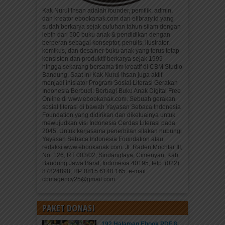
Kak Nurul Ihsan adalah founder, pemilik, admin,
dan kreator ebookanak.com dan elibrary.id yang
sudah berkarya sejak puluhan tahun silam dengan
lebih dari 500 buku anak & pendidikan dengan
berperan sebagai konseptor, penulis, ilustrator,
komikus, dan desainer buku anak yang terus tetap
konsisten dan produktif berkarya sejak 1999
hingga sekarang bersama tim kreatif di CBM Studio
Bandung. Saat ini Kak Nurul Ihsan juga aktif
menjadi inisiator Program Sosial Literasi Gerakan
Indonesia Berbudi: Berbagi Buku Anak Digital Free
Online di www.ebookanak.com. Sebuah gerakan
sosial literasi di bawah Yayasan Sebaca Indonesia
Foundation yang didirikan dan diketuainya untuk
mewujudkan visi Indonesia Cerdas Literasi pada
2045. Untuk kerjasama penerbitan silakan hubungi
Yayasan Sebaca Indonesia Foundation atau
redaksi www.ebookanak.com: Jl. Raden Mochtar III,
No. 126, RT 003/02, Sindanglaya, Cimenyan, Kab.
Bandung Jawa Barat, Indonesia 40195, telp. (022)
87824898, HP. 0815 6148 165. e-mail:
cbmagency25@gmail.com
PAKET DONASI
192 Halaman Ebook PDF 8