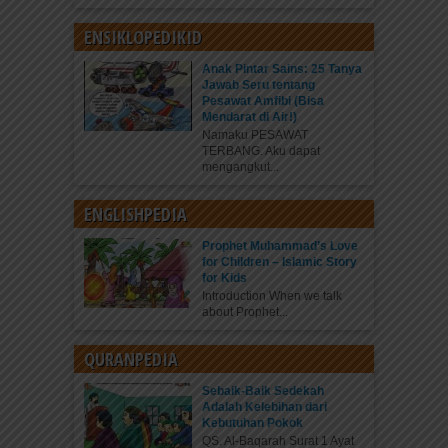
ENSIKLOPEDIKID
Anak Pintar Sains: 25 Tanya
Jawab Seru tentang
Pesawat Amfibi (Bisa
Mendarat di Air!)
Namaku PESAWAT
TERBANG. Aku dapat
mengangkut...
ENGLISHPEDIA
Prophet Muhammad’s Love
for Children – Islamic Story
for Kids
Introduction When we talk
about Prophet...
QURANPEDIA
Sebaik-Baik Sedekah
Adalah Kelebihan dari
Kebutuhan Pokok
QS. Al-Baqarah Surat 1 Ayat