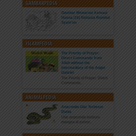
GAMBARPEDIA
Gambar Mewarnai Asmaul
Husna (16) Rahasia Rambut
Syam’un
ISLAMPEDIA
The Priority of Prayer:
Direct Commands from
Allah without the
Intermediary of the Angel
Gabriel
The Priority of Prayer: Direct
Commands...
ANIMALPEDIA
Anaconda Ular Terbesar
Dunia
Ular anaconda berburu
mangsa di pohon...