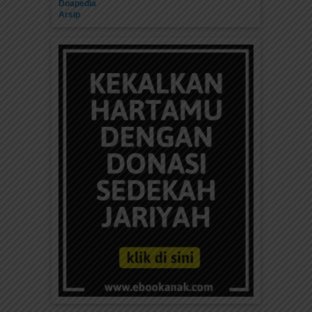
Doapedia
Arsip