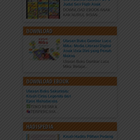
Judul Seri Fiqih Anak
DOWNLOAD EBOOK ANAK
KAK NURUL IHSAN...
DOWNLOAD
Ulasan Buku Gambar Lucu
Mika: Media Literasi Digital
Anak Usia Dini yang Penuh
Makna
Ulasan Buku Gambar Lucu
Mika: Belajar...
DOWNLOAD EBOOK
Ulasan Buku Sakuntala:
Kisah Cinta Legenda dari
Epos Mahabarata
TOKO RESMI &
TERPERCAYA
...
HADISPEDIA
Kisah Hadits Pilihan Pedang