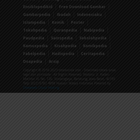
Ensiklopedikid
Free Download Gambar
Gambarpedia
Ibadah
Indonesiaku
Islampedia
Komik
Poster
Tokohpedia
Quranpedia
Nabipedia
Paudpedia
Sainspedia
Sekolahpedia
Kamuspedia
Kisahpedia
Komikpedia
Fabelpedia
Hadispedia
Ceritapedia
Doapedia
Arsip
Copyright © 2016-2023 ebookanak.com - Download ebook anak
legal dan printable - All Rights Reserved. Redaksi: Jl. Raden
Mochtar III, No. 126, Sindanglaya, Bandung, Jawa Barat, 40195
Telp: (022) 8782 4898 Yayasan Sebaca Indonesia Powered by
Dewaweb Cloud Hosting
.