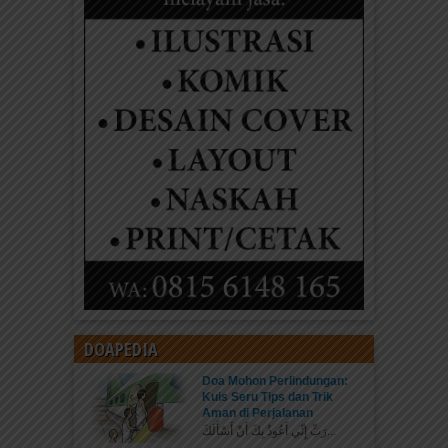
DOAPEDIA
Doa Mohon Perlindungan:
Kuis Seru Tips dan Trik
Aman di Perjalanan
رَبِّ إِنِّي أَعُوذُ بِكَ أَنْ أَسْأَلَكَ...