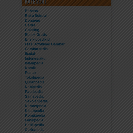
KATEGORI
Bahasa
Buku Sekolah
Dongeng
Cerita
Coloring
Ebook Gratis
Ensiklopedikid
Free Download Gambar
Gambarpedia
Ibadah
Indonesiaku
Islampedia
Komik
Poster
Tokohpedia
Quranpedia
Nabipedia
Paudpedia
Sainspedia
Sekolahpedia
Kamuspedia
Kisahpedia
Komikpedia
Fabelpedia
Hadispedia
Ceritapedia