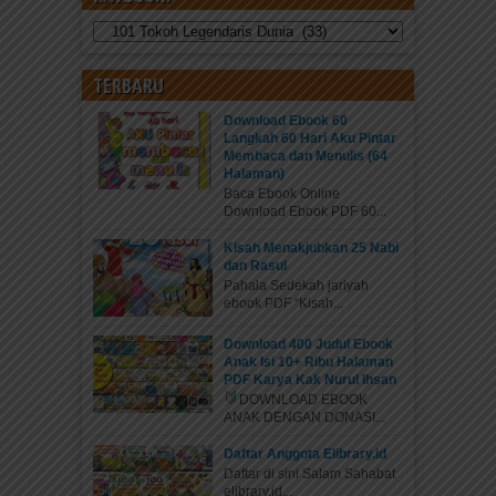
Kategori
TERBARU
Download Ebook 60
Langkah 60 Hari Aku Pintar
Membaca dan Menulis (64
Halaman)
Baca Ebook Online
Download Ebook PDF 60...
Kisah Menakjubkan 25 Nabi
dan Rasul
Pahala Sedekah jariyah
ebook PDF “Kisah...
Download 400 Judul Ebook
Anak Isi 10+ Ribu Halaman
PDF Karya Kak Nurul Ihsan
DOWNLOAD EBOOK
ANAK DENGAN DONASI...
Daftar Anggota Elibrary.id
Daftar di sini Salam Sahabat
elibrary.id...