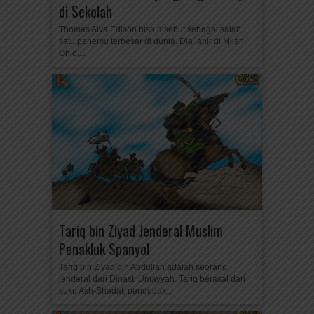
di Sekolah
Thomas Alva Edison bisa disebut sebagai salah
satu penemu terbesar di dunia. Dia lahir di Milan,
Ohio,...
Tariq bin Ziyad Jenderal Muslim
Penakluk Spanyol
Tariq bin Ziyad bin Abdullah adalah seorang
jenderal dari Dinasti Umayyah. Tariq berasal dari
suku Ash-Shadaf, penduduk...