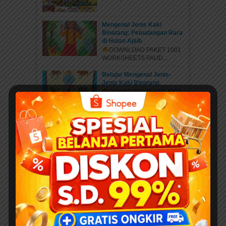
Mengenal Jenis Kaki
Binatang: Petualangan Rara
di Hutan Ajaib
DOWNLOAD PAKET 1001
WORKSHEETS PAUD...
Belajar Mengenal Jenis-
Jenis Kaki Binatang
DOWNLOAD PAKET 1001
WORKSHEETS PAUD...
Mengenal Hewan Bertelur
dan Hewan Bersayap:
Panduan Lengkap
Worksheet Edukatif untuk
Anak
DOWNLOAD PAKET 1001
WORKSHEETS PAUD...
Menghubungkan Pasangan
Gambar yang Sesuai
DOWNLOAD PAKET 1001
WORKSHEETS PAUD...