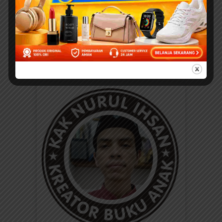
EBOOKPEDIA
Download Ebook Anak
Bergambar: Seri Kebiasaan
Anak Saleh; Bagaimana
Aku Makan
BACA, DOWNLOAD, DAN
PRINT DI SINI