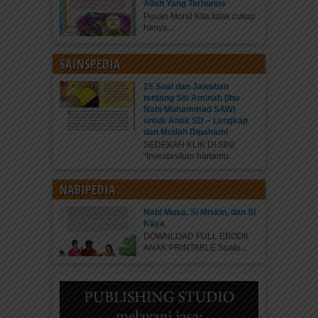
Allah Yang Terhunus
Pesan Moral Kita tidak cukup
hanya...
SAINSPEDIA
25 Soal dan Jawaban
tentang Siti Aminah (Ibu
Nabi Muhammad SAW)
untuk Anak SD – Lengkap
dan Mudah Dipahami
SEDEKAH KLIK DI SINI
“Investasikan hartamu...
NABIPEDIA
Nabi Musa, Si Miskin, dan Si
Kaya
DOWNLOAD FULL EBOOK
ANAK PRINTABLE Suatu...