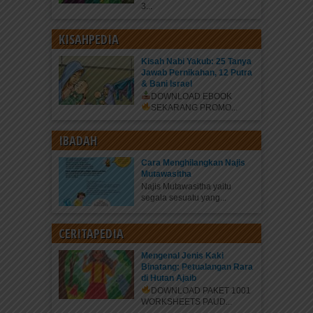
3...
KISAHPEDIA
Kisah Nabi Yakub: 25 Tanya
Jawab Pernikahan, 12 Putra
& Bani Israel
DOWNLOAD EBOOK
SEKARANG
PROMO...
IBADAH
Cara Menghilangkan Najis
Mutawasitha
Najis Mutawasitha yaitu
segala sesuatu yang...
CERITAPEDIA
Mengenal Jenis Kaki
Binatang: Petualangan Rara
di Hutan Ajaib
DOWNLOAD PAKET 1001
WORKSHEETS PAUD...