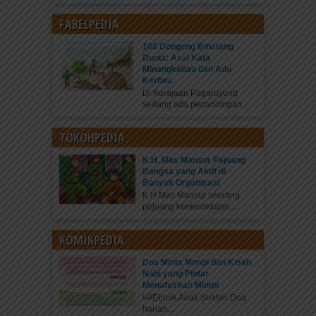
FABELPEDIA
100 Dongeng Binatang
Dunia: Asal Kata
Minangkabau dan Adu
Kerbau
Di Kerajaan Pagaruyung
sedang ada pertandingan...
TOKOHPEDIA
K.H. Mas Mansur Pejuang
Bangsa yang Aktif di
Banyak Organisasi
K.H Mas Mansur seorang
pejuang kemerdekaan...
KOMIKPEDIA
Doa Minta Mimpi dan Kisah
Nabi yang Pintar
Menafsirkan Mimpi
Ebook Anak Shaleh Doa
harian...