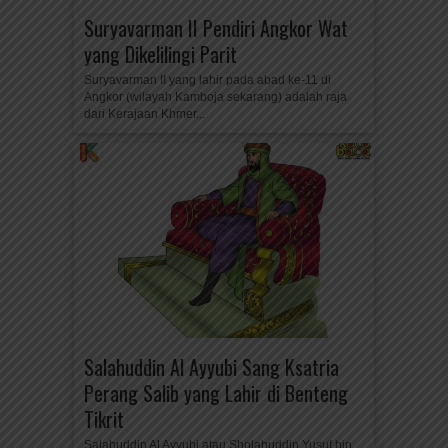
Suryavarman II Pendiri Angkor Wat
yang Dikelilingi Parit
Suryavarman II yang lahir pada abad ke-11 di
Angkor (wilayah Kamboja sekarang) adalah raja
dari Kerajaan Khmer...
Salahuddin Al Ayyubi Sang Ksatria
Perang Salib yang Lahir di Benteng
Tikrit
Salahuddin Al Ayyubi atau Sholahuddin Yusuf bin