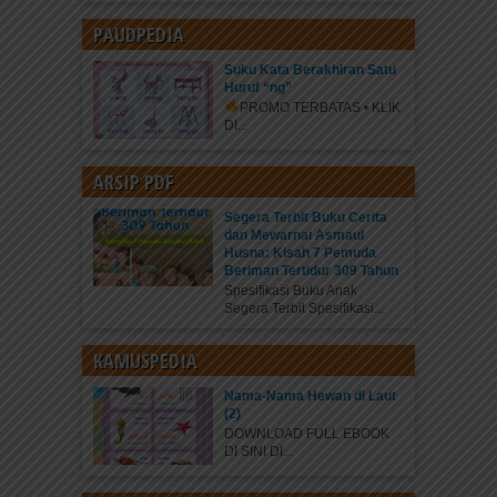
PAUDPEDIA
Suku Kata Berakhiran Satu
Huruf “ng”
PROMO TERBATAS • KLIK
DI...
ARSIP PDF
Segera Terbit Buku Cerita
dan Mewarnai Asmaul
Husna: Kisah 7 Pemuda
Beriman Tertidur 309 Tahun
Spesifikasi Buku Anak
Segera Terbit Spesifikasi...
KAMUSPEDIA
Nama-Nama Hewan di Laut
(2)
DOWNLOAD FULL EBOOK
DI SINI DI...