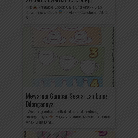
Klik
Printable Ebook Calistung Anak • Siap
Download & Cetak
20 Ebook Calistung PAUD
&...
Mewarnai Gambar Sesuai Lambang
Bilangannya
Warnai gambar berikut ini sesuai lambang
bilangannya!
15 Q&A: Manfaat Mewarnai untuk
Anak Usia Dini...