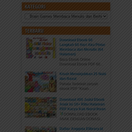
KATEGORI
Kategori
TERBARU
Download Ebook 60
Langkah 60 Hari Aku Pintar
Membaca dan Menulis (64
Halaman)
Baca Ebook Online
Download Ebook PDF 60...
Kisah Menakjubkan 25 Nabi
dan Rasul
Pahala Sedekah jariyah
ebook PDF “Kisah...
Download 400 Judul Ebook
Anak Isi 10+ Ribu Halaman
PDF Karya Kak Nurul Ihsan
DOWNLOAD EBOOK
ANAK DENGAN DONASI...
Daftar Anggota Elibrary.id