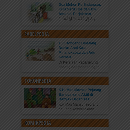
Doa Mohon Perlindungan:
Kuis Seru Tips dan Trik
Aman di Perjalanan
رَبِّ إِنِّي أَعُوذُ بِكَ أَنْ أَسْأَلَكَ...
FABELPEDIA
100 Dongeng Binatang
Dunia: Asal Kata
Minangkabau dan Adu
Kerbau
Di Kerajaan Pagaruyung
sedang ada pertandingan...
TOKOHPEDIA
K.H. Mas Mansur Pejuang
Bangsa yang Aktif di
Banyak Organisasi
K.H Mas Mansur seorang
pejuang kemerdekaan...
KOMIKPEDIA