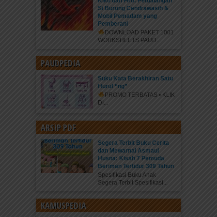
Kiko dan Firo: Petualangan
Si Burung Cendrawasih &
Mobil Pemadam yang
Pemberani
DOWNLOAD PAKET 1001
WORKSHEETS PAUD...
PAUDPEDIA
Suku Kata Berakhiran Satu
Huruf “ng”
PROMO TERBATAS • KLIK
DI...
ARSIP PDF
Segera Terbit Buku Cerita
dan Mewarnai Asmaul
Husna: Kisah 7 Pemuda
Beriman Tertidur 309 Tahun
Spesifikasi Buku Anak
Segera Terbit Spesifikasi...
KAMUSPEDIA