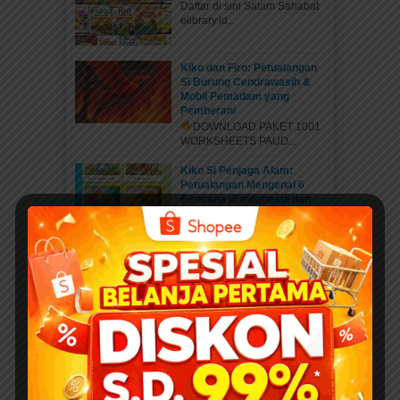
Daftar di sini Salam Sahabat
elibrary.id...
Kiko dan Firo: Petualangan
Si Burung Cendrawasih &
Mobil Pemadam yang
Pemberani
DOWNLOAD PAKET 1001
WORKSHEETS PAUD...
Kiko Si Penjaga Alam:
Petualangan Mengenal 6
Bencana di Indonesia dan
Dunia
DOWNLOAD PAKET 1001
WORKSHEETS PAUD...
Belajar Mengenal Nama-
Nama Musim di Dunia:
PETUALANGAN KIKO
MENJELAJAHI 6 MUSIM DI
DUNIA
DOWNLOAD PAKET 1001
WORKSHEETS PAUD...
Mengenal Jenis Kaki