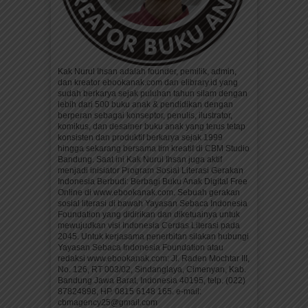
Kak Nurul Ihsan adalah founder, pemilik, admin,
dan kreator ebookanak.com dan elibrary.id yang
sudah berkarya sejak puluhan tahun silam dengan
lebih dari 500 buku anak & pendidikan dengan
berperan sebagai konseptor, penulis, ilustrator,
komikus, dan desainer buku anak yang terus tetap
konsisten dan produktif berkarya sejak 1999
hingga sekarang bersama tim kreatif di CBM Studio
Bandung. Saat ini Kak Nurul Ihsan juga aktif
menjadi inisiator Program Sosial Literasi Gerakan
Indonesia Berbudi: Berbagi Buku Anak Digital Free
Online di www.ebookanak.com. Sebuah gerakan
sosial literasi di bawah Yayasan Sebaca Indonesia
Foundation yang didirikan dan diketuainya untuk
mewujudkan visi Indonesia Cerdas Literasi pada
2045. Untuk kerjasama penerbitan silakan hubungi
Yayasan Sebaca Indonesia Foundation atau
redaksi www.ebookanak.com: Jl. Raden Mochtar III,
No. 126, RT 003/02, Sindanglaya, Cimenyan, Kab.
Bandung Jawa Barat, Indonesia 40195, telp. (022)
87824898, HP. 0815 6148 165. e-mail:
cbmagency25@gmail.com