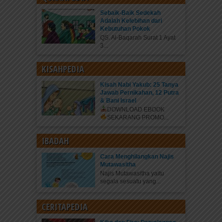
Sebaik-Baik Sedekah
Adalah Kelebihan dari
Kebutuhan Pokok
QS. Al-Baqarah Surat 1 Ayat
3...
KISAHPEDIA
Kisah Nabi Yakub: 25 Tanya
Jawab Pernikahan, 12 Putra
& Bani Israel
DOWNLOAD EBOOK
SEKARANG
PROMO...
IBADAH
Cara Menghilangkan Najis
Mutawasitha
Najis Mutawasitha yaitu
segala sesuatu yang...
CERITAPEDIA