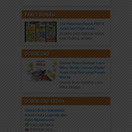
PAKET DONASI
192 Halaman Ebook PDF 8
Judul Seri Fiqih Anak
DOWNLOAD EBOOK ANAK
KAK NURUL IHSAN...
DOWNLOAD
Ulasan Buku Gambar Lucu
Mika: Media Literasi Digital
Anak Usia Dini yang Penuh
Makna
Ulasan Buku Gambar Lucu
Mika: Belajar...
DOWNLOAD EBOOK
Ulasan Buku Sakuntala:
Kisah Cinta Legenda dari
Epos Mahabarata
TOKO RESMI &
TERPERCAYA
...