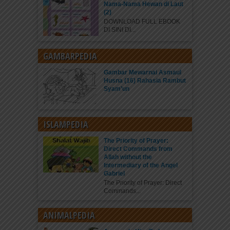
Nama-Nama Hewan di Laut
(2)
DOWNLOAD FULL EBOOK
DI SINI DI...
GAMBARPEDIA
Gambar Mewarnai Asmaul
Husna (16) Rahasia Rambut
Syam’un
ISLAMPEDIA
The Priority of Prayer:
Direct Commands from
Allah without the
Intermediary of the Angel
Gabriel
The Priority of Prayer: Direct
Commands...
ANIMALPEDIA