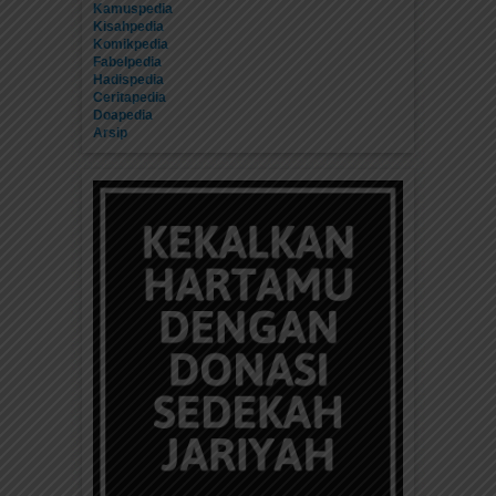
Kamuspedia
Kisahpedia
Komikpedia
Fabelpedia
Hadispedia
Ceritapedia
Doapedia
Arsip