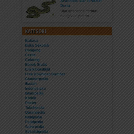
Anaconda Ular Terbesar
Dunia
Ular anaconda berburu
mangsa di pohon...
KATEGORI
Bahasa
Buku Sekolah
Dongeng
Cerita
Coloring
Ebook Gratis
Ensiklopedikid
Free Download Gambar
Gambarpedia
Ibadah
Indonesiaku
Islampedia
Komik
Poster
Tokohpedia
Quranpedia
Nabipedia
Paudpedia
Sainspedia
Sekolahpedia