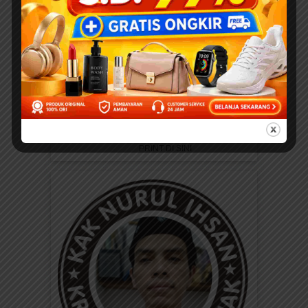
Binatang: Petualangan Rara
di Hutan Ajaib
DOWNLOAD PAKET 1001
WORKSHEETS PAUD...
EBOOKPEDIA
Download Ebook Anak
Bergambar: Seri Kebiasaan
Anak Saleh; Bagaimana
Aku Makan
BACA, DOWNLOAD, DAN
PRINT DI SINI