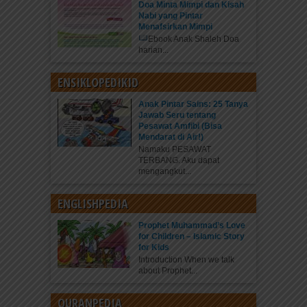
Doa Minta Mimpi dan Kisah
Nabi yang Pintar
Menafsirkan Mimpi
Ebook Anak Shaleh Doa
harian...
ENSIKLOPEDIKID
Anak Pintar Sains: 25 Tanya
Jawab Seru tentang
Pesawat Amfibi (Bisa
Mendarat di Air!)
Namaku PESAWAT
TERBANG. Aku dapat
mengangkut...
ENGLISHPEDIA
Prophet Muhammad’s Love
for Children – Islamic Story
for Kids
Introduction When we talk
about Prophet...
QURANPEDIA