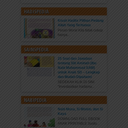
HADISPEDIA
Kisah Hadits Pilihan Pedang
Allah Yang Terhunus
Pesan Moral Kita tidak cukup
hanya...
SAINSPEDIA
25 Soal dan Jawaban
tentang Siti Aminah (Ibu
Nabi Muhammad SAW)
untuk Anak SD – Lengkap
dan Mudah Dipahami
SEDEKAH KLIK DI SINI
“Investasikan hartamu...
NABIPEDIA
Nabi Musa, Si Miskin, dan Si
Kaya
DOWNLOAD FULL EBOOK
ANAK PRINTABLE Suatu...