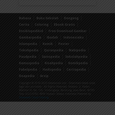
Bahasa
Buku Sekolah
Dongeng
Cerita
Coloring
Ebook Gratis
Ensiklopedikid
Free Download Gambar
Gambarpedia
Ibadah
Indonesiaku
Islampedia
Komik
Poster
Tokohpedia
Quranpedia
Nabipedia
Paudpedia
Sainspedia
Sekolahpedia
Kamuspedia
Kisahpedia
Komikpedia
Fabelpedia
Hadispedia
Ceritapedia
Doapedia
Arsip
Copyright © 2016-2023 ebookanak.com - Download ebook anak
legal dan printable - All Rights Reserved. Redaksi: Jl. Raden
Mochtar III, No. 126, Sindanglaya, Bandung, Jawa Barat, 40195
Telp: (022) 8782 4898 Yayasan Sebaca Indonesia Powered by
Dewaweb Cloud Hosting
.