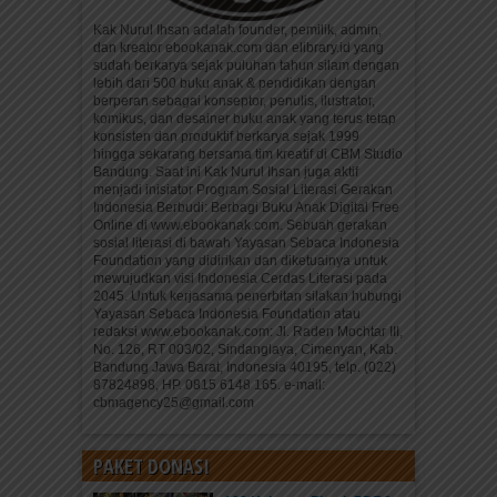
Kak Nurul Ihsan adalah founder, pemilik, admin,
dan kreator ebookanak.com dan elibrary.id yang
sudah berkarya sejak puluhan tahun silam dengan
lebih dari 500 buku anak & pendidikan dengan
berperan sebagai konseptor, penulis, ilustrator,
komikus, dan desainer buku anak yang terus tetap
konsisten dan produktif berkarya sejak 1999
hingga sekarang bersama tim kreatif di CBM Studio
Bandung. Saat ini Kak Nurul Ihsan juga aktif
menjadi inisiator Program Sosial Literasi Gerakan
Indonesia Berbudi: Berbagi Buku Anak Digital Free
Online di www.ebookanak.com. Sebuah gerakan
sosial literasi di bawah Yayasan Sebaca Indonesia
Foundation yang didirikan dan diketuainya untuk
mewujudkan visi Indonesia Cerdas Literasi pada
2045. Untuk kerjasama penerbitan silakan hubungi
Yayasan Sebaca Indonesia Foundation atau
redaksi www.ebookanak.com: Jl. Raden Mochtar III,
No. 126, RT 003/02, Sindanglaya, Cimenyan, Kab.
Bandung Jawa Barat, Indonesia 40195, telp. (022)
87824898, HP. 0815 6148 165. e-mail:
cbmagency25@gmail.com
PAKET DONASI