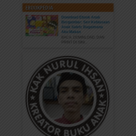
EBOOKPEDIA
Download Ebook Anak
Bergambar: Seri Kebiasaan
Anak Saleh; Bagaimana
Aku Makan
BACA, DOWNLOAD, DAN
PRINT DI SINI...