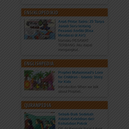
ENSIKLOPEDIKID
Anak Pintar Sains: 25 Tanya
Jawab Seru tentang
Pesawat Amfibi (Bisa
Mendarat di Air!)
Namaku PESAWAT
TERBANG. Aku dapat
mengangkut...
ENGLISHPEDIA
Prophet Muhammad’s Love
for Children – Islamic Story
for Kids
Introduction When we talk
about Prophet...
QURANPEDIA
Sebaik-Baik Sedekah
Adalah Kelebihan dari
Kebutuhan Pokok
QS. Al-Baqarah Surat 1 Ayat