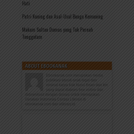
Hati
Putri Kuning dan Asal-Usul Bunga Kemuning
Makam Sultan Domas yang Tak Pernah
Tenggelam
ABOUT EBOOKANAK
Ebookanak.com merupakan media
publikasi ebook anak legal dan
orisinal karya Kak Nurul Ihsan dan tim
yang dapat diakses free online dan
didownload dengan donasi untuk memajukan
Gerakan Indonesia Cerdas Literasi di
ebookanak.com dan elibrary.id.