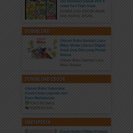
192 Halaman Ebook PDF 8
Judul Seri Fiqih Anak
DOWNLOAD EBOOK ANAK
KAK NURUL IHSAN...
DOWNLOAD
Ulasan Buku Gambar Lucu
Mika: Media Literasi Digital
Anak Usia Dini yang Penuh
Makna
Ulasan Buku Gambar Lucu
Mika: Belajar...
DOWNLOAD EBOOK
Ulasan Buku Sakuntala:
Kisah Cinta Legenda dari
Epos Mahabarata
TOKO RESMI &
TERPERCAYA
...
HADISPEDIA
Kisah Hadits Pilihan Pedang