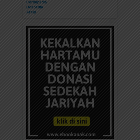
Ceritapedia
Doapedia
Arsip