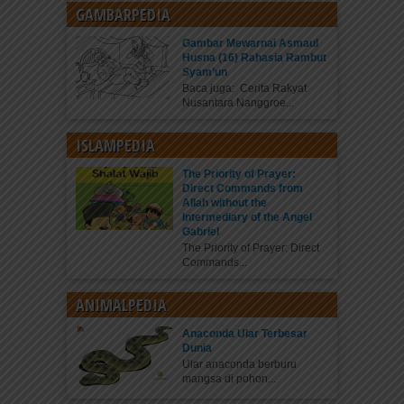
GAMBARPEDIA
Gambar Mewarnai Asmaul
Husna (16) Rahasia Rambut
Syam’un
Baca juga: Cerita Rakyat
Nusantara Nanggroe...
ISLAMPEDIA
The Priority of Prayer:
Direct Commands from
Allah without the
Intermediary of the Angel
Gabriel
The Priority of Prayer: Direct
Commands...
ANIMALPEDIA
Anaconda Ular Terbesar
Dunia
Ular anaconda berburu
mangsa di pohon...