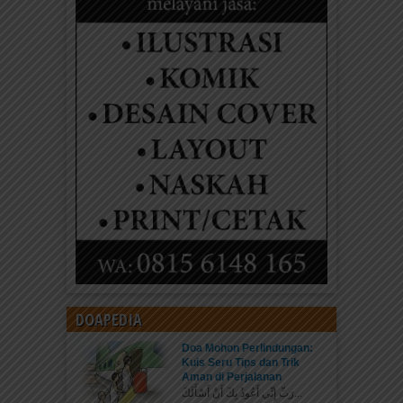
DOAPEDIA
Doa Mohon Perlindungan:
Kuis Seru Tips dan Trik
Aman di Perjalanan
رَبِّ إِنِّي أَعُوذُ بِكَ أَنْ أَسْأَلَكَ...