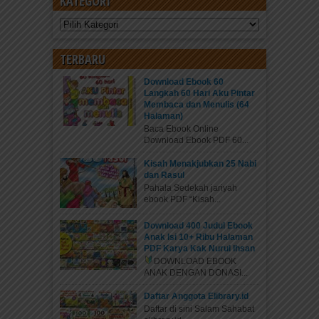
KATEGORI
Kategori
TERBARU
Download Ebook 60
Langkah 60 Hari Aku Pintar
Membaca dan Menulis (64
Halaman)
Baca Ebook Online
Download Ebook PDF 60...
Kisah Menakjubkan 25 Nabi
dan Rasul
Pahala Sedekah jariyah
ebook PDF “Kisah...
Download 400 Judul Ebook
Anak Isi 10+ Ribu Halaman
PDF Karya Kak Nurul Ihsan
DOWNLOAD EBOOK
ANAK DENGAN DONASI...
Daftar Anggota Elibrary.id
Daftar di sini Salam Sahabat