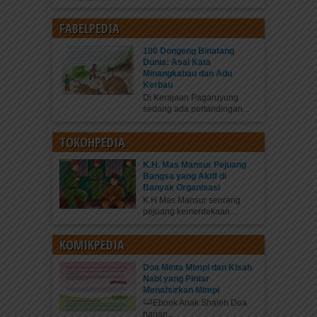
FABELPEDIA
100 Dongeng Binatang
Dunia: Asal Kata
Minangkabau dan Adu
Kerbau
Di Kerajaan Pagaruyung
sedang ada pertandingan...
TOKOHPEDIA
K.H. Mas Mansur Pejuang
Bangsa yang Aktif di
Banyak Organisasi
K.H Mas Mansur seorang
pejuang kemerdekaan...
KOMIKPEDIA
Doa Minta Mimpi dan Kisah
Nabi yang Pintar
Menafsirkan Mimpi
Ebook Anak Shaleh Doa
harian...