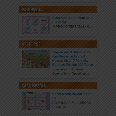
PAUDPEDIA
Suku Kata Berakhiran Satu
Huruf “ng”
PROMO TERBATAS • KLIK
DI...
ARSIP PDF
Segera Terbit Buku Cerita
dan Mewarnai Asmaul
Husna: Kisah 7 Pemuda
Beriman Tertidur 309 Tahun
Spesifikasi Buku Anak
Segera Terbit Spesifikasi...
KAMUSPEDIA
Nama-Nama Hewan di Laut
(2)
DOWNLOAD FULL EBOOK
DI SINI DI...