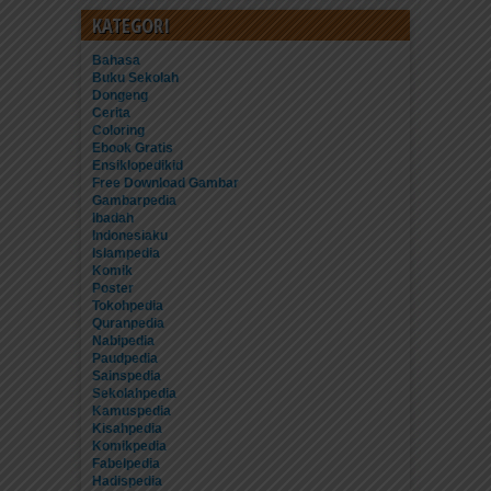
KATEGORI
Bahasa
Buku Sekolah
Dongeng
Cerita
Coloring
Ebook Gratis
Ensiklopedikid
Free Download Gambar
Gambarpedia
Ibadah
Indonesiaku
Islampedia
Komik
Poster
Tokohpedia
Quranpedia
Nabipedia
Paudpedia
Sainspedia
Sekolahpedia
Kamuspedia
Kisahpedia
Komikpedia
Fabelpedia
Hadispedia