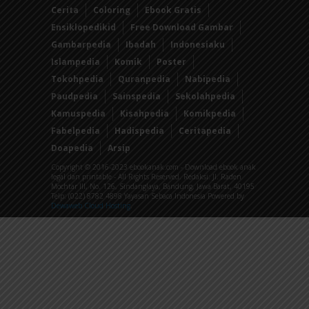
Cerita
Coloring
Ebook Gratis
Ensiklopedikid
Free Download Gambar
Gambarpedia
Ibadah
Indonesiaku
Islampedia
Komik
Poster
Tokohpedia
Quranpedia
Nabipedia
Paudpedia
Sainspedia
Sekolahpedia
Kamuspedia
Kisahpedia
Komikpedia
Fabelpedia
Hadispedia
Ceritapedia
Doapedia
Arsip
Copyright © 2016-2023 ebookanak.com - Download ebook anak
legal dan printable - All Rights Reserved. Redaksi: Jl. Raden
Mochtar III, No. 126, Sindanglaya, Bandung, Jawa Barat, 40195
Telp: (022) 8782 4898 Yayasan Sebaca Indonesia Powered by
Dewaweb Cloud Hosting
.