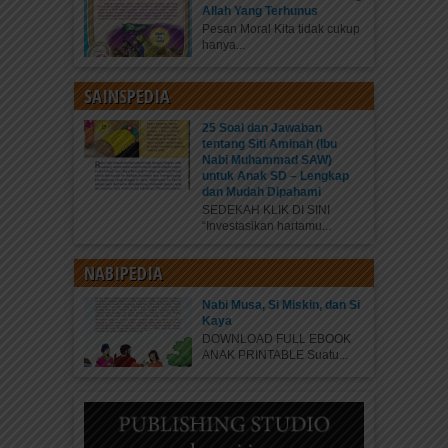
Allah Yang Terhunus
Pesan Moral Kita tidak cukup
hanya...
SAINSPEDIA
25 Soal dan Jawaban
tentang Siti Aminah (Ibu
Nabi Muhammad SAW)
untuk Anak SD – Lengkap
dan Mudah Dipahami
SEDEKAH KLIK DI SINI
“Investasikan hartamu...
NABIPEDIA
Nabi Musa, Si Miskin, dan Si
Kaya
DOWNLOAD FULL EBOOK
ANAK PRINTABLE Suatu...