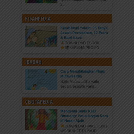
3...
KISAHPEDIA
Kisah Nabi Yakub: 25 Tanya
Jawab Pernikahan, 12 Putra
& Bani Israel
DOWNLOAD EBOOK
SEKARANG
PROMO...
IBADAH
Cara Menghilangkan Najis
Mutawasitha
Najis Mutawasitha yaitu
segala sesuatu yang...
CERITAPEDIA
Mengenal Jenis Kaki
Binatang: Petualangan Rara
di Hutan Ajaib
DOWNLOAD PAKET 1001
WORKSHEETS PAUD...