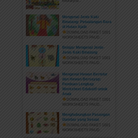
elibrary.id...
Mengenal Jenis Kaki
Binatang: Petualangan Rara
di Hutan Ajaib
DOWNLOAD PAKET 1001
WORKSHEETS PAUD...
Belajar Mengenal Jenis-
Jenis Kaki Binatang
DOWNLOAD PAKET 1001
WORKSHEETS PAUD...
Mengenal Hewan Bertelur
dan Hewan Bersayap:
Panduan Lengkap
Worksheet Edukatif untuk
Anak
DOWNLOAD PAKET 1001
WORKSHEETS PAUD...
Menghubungkan Pasangan
Gambar yang Sesuai
DOWNLOAD PAKET 1001
WORKSHEETS PAUD...