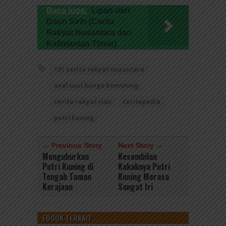
Baca juga:
Lipan dari
Daun Sirih (Cerita
Rakyat Nusantara dari
Kalimantan Timur)
101 cerita rakyat nusantara
asal usul bunga kemuning
cerita rakyat riau
ceritapedia
putri kuning
← Previous Story
Next Story →
Menguburkan
Kesembilan
Putri Kuning di
Kakaknya Putri
Tengah Taman
Kuning Merasa
Kerajaan
Sangat Iri
EBOOK TERKAIT