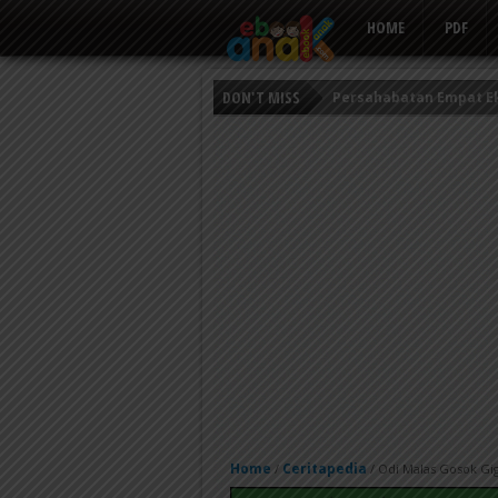
HOME
PDF
DON'T MISS
Persahabatan Empat E
Putri Ayu dan Prajurit 
Kisah Keledai Pemalas
Home
Ceritapedia
/
/
Odi Malas Gosok Gig