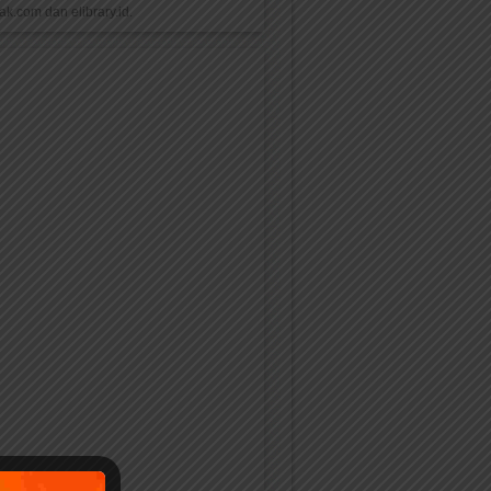
k.com dan elibrary.id.