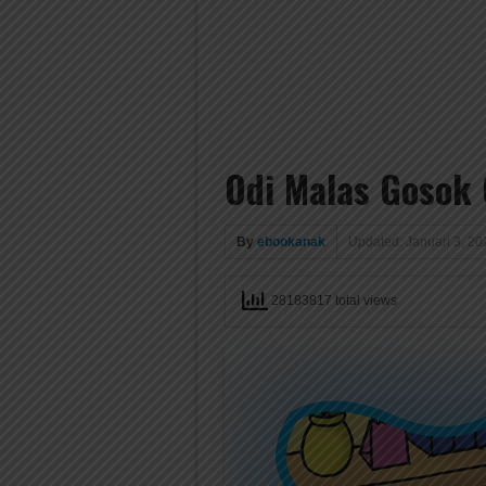
Odi Malas Gosok 
By
ebookanak
Updated: Januari 3, 20
28183817 total views