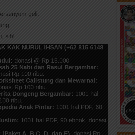
tersenyum geli.
bang.
, sih!
KAK NURUL IHSAN (+62 815 6148
dul:
donasi @ Rp 15.000
isah 25 Nabi dan Rasul Bergambar:
nasi Rp 100 ribu.
orksheet Calistung dan Mewarnai:
nasi Rp 100 ribu.
erita Dongeng Bergambar:
1001 hal
100 ribu.
opedia Anak Pintar:
1001 hal PDF, 60
Muslim:
1001 hal PDF, 90 ebook, donasi
 (Paket A, B C, D, dan E)
, donasi Rp