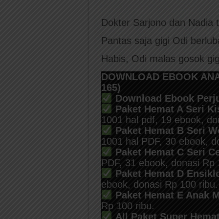
Dokter Sarjono dan Nadia 
Pantas saja gigi Odi berlu
Habis, Odi malas gosok gigi
DOWNLOAD EBOOK ANAK 
165)
Download Ebook Perju
Paket Hemat A Seri K
1001 hal pdf, 19 ebook, do
Paket Hemat B Seri W
1001 hal PDF, 30 ebook, do
Paket Hemat C Seri C
PDF, 31 ebook, donasi Rp 
Paket Hemat D Ensikl
ebook, donasi Rp 100 ribu.
Paket Hemat E Anak 
Rp 100 ribu.
All Paket Super Hemat