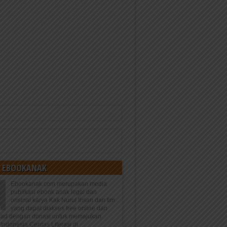
 EBOOKANAK
Ebookanak.com merupakan media
publikasi ebook anak legal dan
orisinal karya Kak Nurul Ihsan dan tim
yang dapat diakses free online dan
oad dengan donasi untuk memajukan
Indonesia Cerdas Literasi di