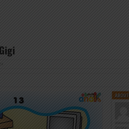
Gigi
24
ABOUT
didownl
Gerakan 