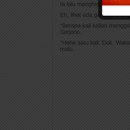
Ia lalu menghidupkan komp
Eh, lihat ada gambar oran
“Berapa kali kalian menggos
Sarjono.
“Hehe satu kali, Dok. Wakt
malu.