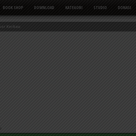
BOOK SHOP
DOWNLOAD
KATEGORI
STUDIO
DONASI
kor Kerbau
Tusuk Gigi
 yang Suka Mengeluh
i