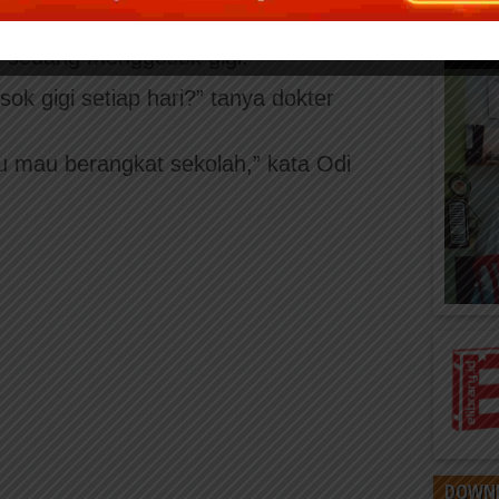
uternya.
g sedang menggosok gigi.
ok gigi setiap hari?” tanya dokter
u mau berangkat sekolah,” kata Odi
DOWNL