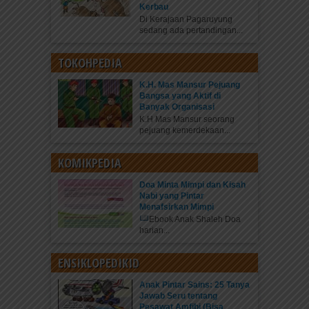
Kerbau
Di Kerajaan Pagaruyung
sedang ada pertandingan...
TOKOHPEDIA
K.H. Mas Mansur Pejuang
Bangsa yang Aktif di
Banyak Organisasi
K.H Mas Mansur seorang
pejuang kemerdekaan...
KOMIKPEDIA
Doa Minta Mimpi dan Kisah
Nabi yang Pintar
Menafsirkan Mimpi
Ebook Anak Shaleh Doa
harian...
ENSIKLOPEDIKID
Anak Pintar Sains: 25 Tanya
Jawab Seru tentang
Pesawat Amfibi (Bisa