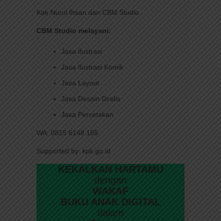
Kak Nurul Ihsan dan CBM Studio
CBM Studio melayani:
Jasa Ilustrasi
Jasa Ilustrasi Komik
Jasa Layout
Jasa Desain Grafis
Jasa Percetakan
WA: 0815 6148 165
Supported by: kpk.go.id
KEKALKAN HARTAMU
dengan
WAKAF
BUKU ANAK DIGITAL
dalam