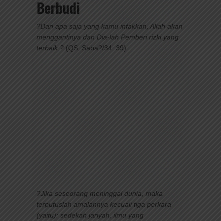
Berbudi
?Dan apa saja yang kamu infakkan, Allah akan
menggantinya dan Dia-lah Pemberi rizki yang
terbaik.?
(QS. Saba?/34: 39)
?Jika seseorang meninggal dunia, maka
terputuslah amalannya kecuali tiga perkara
(yaitu): sedekah jariyah, ilmu yang