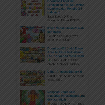
Download Ebook 60
Langkah 60 Hari Aku Pintar
Membaca dan Menulis (64
Halaman)
Baca Ebook Online
Download Ebook PDF 60...
Kisah Menakjubkan 25 Nabi
dan Rasul
Pahala Sedekah jariyah
ebook PDF “Kisah...
Download 400 Judul Ebook
Anak Isi 10+ Ribu Halaman
PDF Karya Kak Nurul Ihsan
DOWNLOAD EBOOK
ANAK DENGAN DONASI...
Daftar Anggota Elibrary.id
Daftar di sini Salam Sahabat
elibrary.id...
Mengenal Jenis Kaki
Binatang: Petualangan Rara
di Hutan Ajaib
DOWNLOAD PAKET 1001