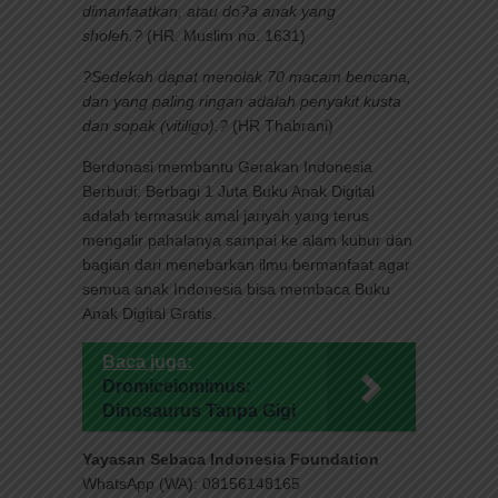
dimanfaatkan, atau do?a anak yang
sholeh.?
(HR. Muslim no. 1631)
?Sedekah dapat menolak 70 macam bencana,
dan yang paling ringan adalah penyakit kusta
dan sopak (vitiligo).?
(HR Thabrani)
Berdonasi membantu Gerakan Indonesia
Berbudi: Berbagi 1 Juta Buku Anak Digital
adalah termasuk amal jariyah yang terus
mengalir pahalanya sampai ke alam kubur dan
bagian dari menebarkan ilmu bermanfaat agar
semua anak Indonesia bisa membaca Buku
Anak Digital Gratis.
Baca juga:
Dromiceiomimus:
Dinosaurus Tanpa Gigi
Yayasan Sebaca Indonesia Foundation
WhatsApp (WA): 08156148165