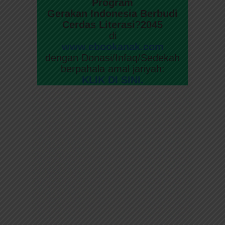
Program
Gerakan Indonesia Berbudi
Cerdas Literasi
?
2045
di
www.ebookanak.com
dengan Donasi/Infaq/Sedekah
berpahala amal jariyah:
KLIK DI SINI.