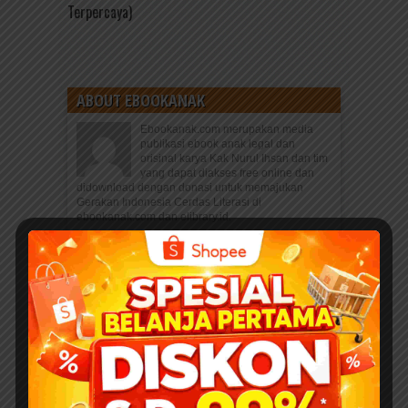
Terpercaya)
ABOUT EBOOKANAK
Ebookanak.com merupakan media
publikasi ebook anak legal dan
orisinal karya Kak Nurul Ihsan dan tim
yang dapat diakses free online dan
didownload dengan donasi untuk memajukan
Gerakan Indonesia Cerdas Literasi di
ebookanak.com dan elibrary.id.