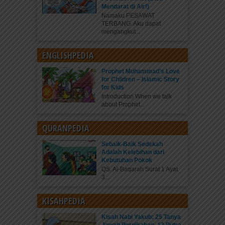
Mendarat di Air!)
Namaku PESAWAT
TERBANG. Aku dapat
mengangkut...
ENGLISHPEDIA
Prophet Muhammad’s Love
for Children – Islamic Story
for Kids
Introduction When we talk
about Prophet...
QURANPEDIA
Sebaik-Baik Sedekah
Adalah Kelebihan dari
Kebutuhan Pokok
QS. Al-Baqarah Surat 1 Ayat
3...
KISAHPEDIA
Kisah Nabi Yakub: 25 Tanya