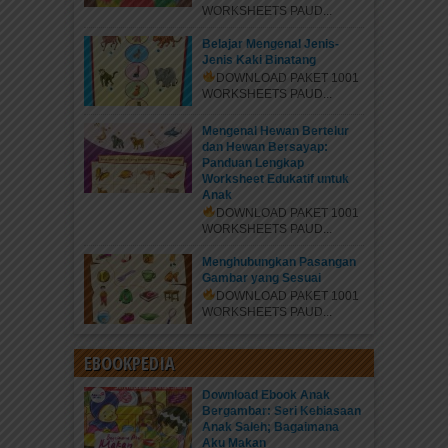
WORKSHEETS PAUD...
Belajar Mengenal Jenis-
Jenis Kaki Binatang
DOWNLOAD PAKET 1001
WORKSHEETS PAUD...
Mengenal Hewan Bertelur
dan Hewan Bersayap:
Panduan Lengkap
Worksheet Edukatif untuk
Anak
DOWNLOAD PAKET 1001
WORKSHEETS PAUD...
Menghubungkan Pasangan
Gambar yang Sesuai
DOWNLOAD PAKET 1001
WORKSHEETS PAUD...
EBOOKPEDIA
Download Ebook Anak
Bergambar: Seri Kebiasaan
Anak Saleh; Bagaimana
Aku Makan