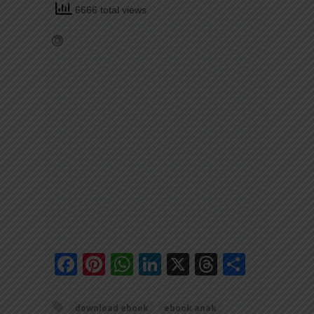
6666 total views
Facebook
Pinterest
WhatsApp
LinkedIn
X
Threads
Share
download ebook
ebook anak