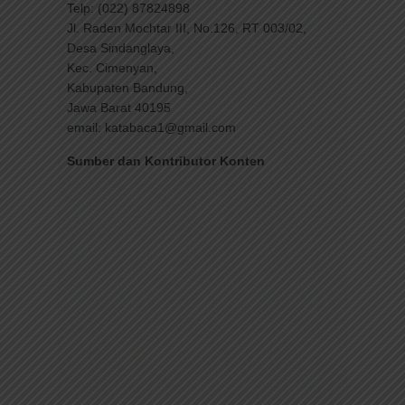
Telp: (022) 87824898
Jl. Raden Mochtar III, No.126, RT 003/02,
Desa Sindanglaya,
Kec. Cimenyan,
Kabupaten Bandung,
Jawa Barat 40195
email: katabaca1@gmail.com
Sumber dan Kontributor Konten