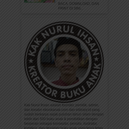
BACA, DOWNLOAD, DAN
PRINT DI SINI...
Kak Nurul Ihsan adalah founder, pemilik, admin,
dan kreator ebookanak.com dan elibrary.id yang
sudah berkarya sejak puluhan tahun silam dengan
lebih dari 500 buku anak & pendidikan dengan
berperan sebagai konseptor, penulis, ilustrator,
komikus, dan desainer buku anak yang terus tetap