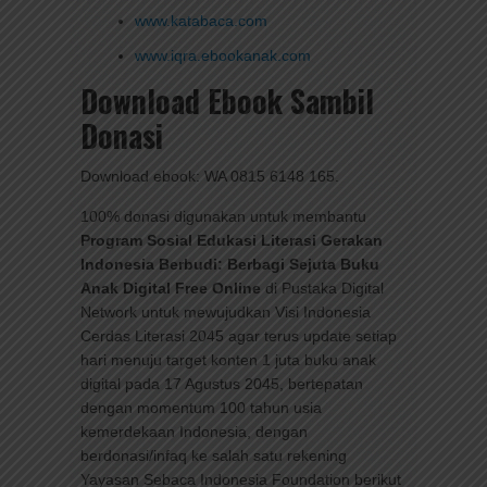
www.katabaca.com
www.iqra.ebookanak.com
Download Ebook Sambil
Donasi
Download ebook: WA 0815 6148 165.
100% donasi digunakan untuk membantu
Program Sosial Edukasi Literasi Gerakan
Indonesia Berbudi: Berbagi Sejuta Buku
Anak Digital Free Online
di Pustaka Digital
Network untuk mewujudkan Visi Indonesia
Cerdas Literasi 2045 agar terus update setiap
hari menuju target konten 1 juta buku anak
digital pada 17 Agustus 2045, bertepatan
dengan momentum 100 tahun usia
kemerdekaan Indonesia, dengan
berdonasi/infaq ke salah satu rekening
Yayasan Sebaca Indonesia Foundation berikut