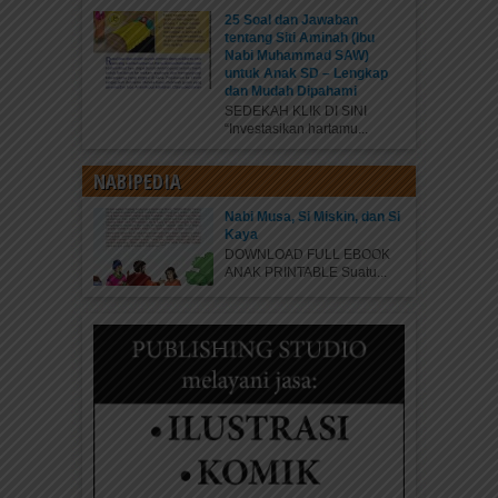
25 Soal dan Jawaban
tentang Siti Aminah (Ibu
Nabi Muhammad SAW)
untuk Anak SD – Lengkap
dan Mudah Dipahami
SEDEKAH KLIK DI SINI
“Investasikan hartamu...
NABIPEDIA
Nabi Musa, Si Miskin, dan Si
Kaya
DOWNLOAD FULL EBOOK
ANAK PRINTABLE Suatu...