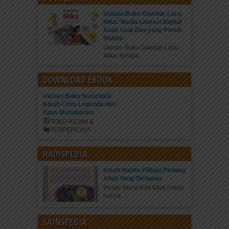
Ulasan Buku Gambar Lucu
Mika: Media Literasi Digital
Anak Usia Dini yang Penuh
Makna
Ulasan Buku Gambar Lucu
Mika: Belajar...
DOWNLOAD EBOOK
Ulasan Buku Sakuntala:
Kisah Cinta Legenda dari
Epos Mahabarata
TOKO RESMI &
TERPERCAYA
...
HADISPEDIA
Kisah Hadits Pilihan Pedang
Allah Yang Terhunus
Pesan Moral Kita tidak cukup
hanya...
SAINSPEDIA