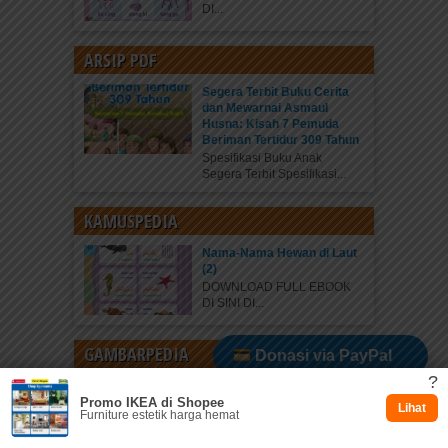
DI...
ARSIP PDF
Segera Terbit Buku Cerita
dan Mewarnai Asmaul
Husna: Kisah 7 Pemuda
Beriman Tertidur 309 Tahun
Spesifikasi Buku Anak
Segera Terbit Spesifikasi...
KAMUSPEDIA
Nama-Nama Hewan di Laut
(2)
DOWNLOAD FULL EBOOK
DI SINI DI...
GAMBARPEDIA
Donasi via PayPal
?
Gambar Mewarnai Asmaul
Promo IKEA di Shopee
Husna (16) Rahasia Rambut
Dukung via Kitabisa
Lihat
Furniture estetik harga hemat
Syam’un
Baca juga: Kentrosaurus,