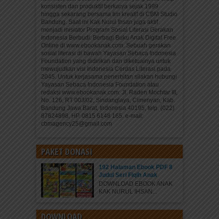
konsisten dan produktif berkarya sejak 1999
hingga sekarang bersama tim kreatif di CBM Studio
Bandung. Saat ini Kak Nurul Ihsan juga aktif
menjadi inisiator Program Sosial Literasi Gerakan
Indonesia Berbudi: Berbagi Buku Anak Digital Free
Online di www.ebookanak.com. Sebuah gerakan
sosial literasi di bawah Yayasan Sebaca Indonesia
Foundation yang didirikan dan diketuainya untuk
mewujudkan visi Indonesia Cerdas Literasi pada
2045. Untuk kerjasama penerbitan silakan hubungi
Yayasan Sebaca Indonesia Foundation atau
redaksi www.ebookanak.com: Jl. Raden Mochtar III,
No. 126, RT 003/02, Sindanglaya, Cimenyan, Kab.
Bandung Jawa Barat, Indonesia 40195, telp. (022)
87824898, HP. 0815 6148 165. e-mail:
cbmagency25@gmail.com
PAKET DONASI
192 Halaman Ebook PDF 8
Judul Seri Fiqih Anak
DOWNLOAD EBOOK ANAK
KAK NURUL IHSAN...
DOWNLOAD