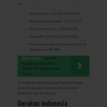
ini:
Bank Mandiri: 131-00-1542858-6
Bank Syariah Mandiri: 7113717337
Bank Central Asia: 7770520708
Bank BRI: 0746-01-020040-533
Atau melalui rekening galang dana di
kitabisa.com
DI SINI
.
Baca juga:
Lembar
Kegiatan Aktivitas
PAUD TK Menelusuri
Jalan
Terimakasih atas dukungan dan keikhlasan
Ayah Bunda dan Sahabat Literasi untuk
kontribusi dan donasinya.
Gerakan Indonesia