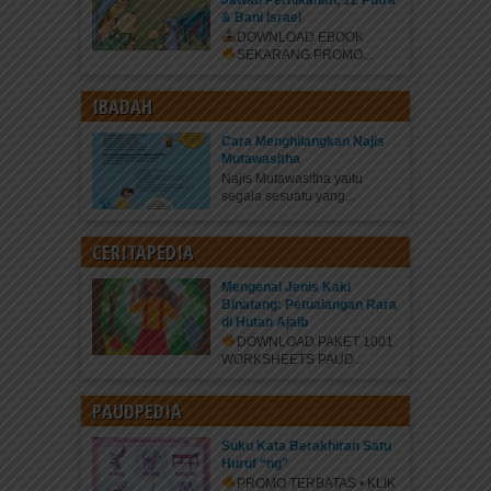
Jawab Pernikahan, 12 Putra
& Bani Israel
DOWNLOAD EBOOK
SEKARANG
PROMO...
IBADAH
Cara Menghilangkan Najis
Mutawasitha
Najis Mutawasitha yaitu
segala sesuatu yang...
CERITAPEDIA
Mengenal Jenis Kaki
Binatang: Petualangan Rara
di Hutan Ajaib
DOWNLOAD PAKET 1001
WORKSHEETS PAUD...
PAUDPEDIA
Suku Kata Berakhiran Satu
Huruf “ng”
PROMO TERBATAS • KLIK