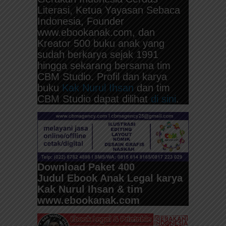
Literasi, Ketua Yayasan Sebaca
Indonesia, Founder
www.ebookanak.com, dan
Kreator 500 buku anak yang
sudah berkarya sejak 1991
hingga sekarang bersama tim
CBM Studio. Profil dan karya
buku
Kak Nurul Ihsan
dan tim
CBM Studio dapat dilihat
di sini
.
Download Paket 400
Judul
Ebook Anak Legal karya
Kak Nurul Ihsan & tim
www.ebookanak.com