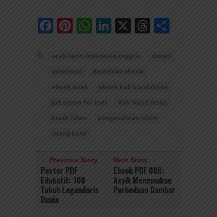
Facebook
Pinterest
WhatsApp
LinkedIn
X
Threads
Share
arab-latin-indonesia-inggris
donasi
download
download ebook
ebook anak
ebook kak nurul ihsan
juz amma for kids
Kak Nurul Ihsan
kisah islam
pengetahuan islam
ruang kata
← Previous Story
Next Story →
Poster PDF
Ebook PDF 006:
Edukatif: 100
Asyik Menemukan
Tokoh Legendaris
Perbedaan Gambar
Dunia