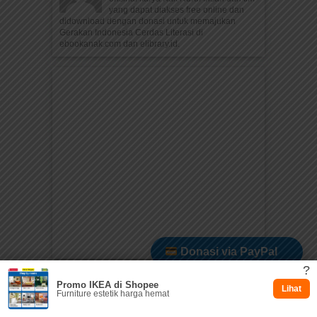
yang dapat diakses free online dan
didownload dengan donasi untuk memajukan
Gerakan Indonesia Cerdas Literasi di
ebookanak.com dan elibrary.id.
Donasi via PayPal
?
Promo IKEA di Shopee
Dukung via Kitabisa
Lihat
Furniture estetik harga hemat