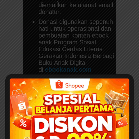
diemailkan ke alamat email
donatur.
Donasi digunakan sepenuh
hati untuk operasional dan
pembuatan konten ebook
anak Program Sosial
Edukasi Cerdas Literasi
Gerakan Indonesia Berbagi
Buku Anak Digital
di
ebookanak.com