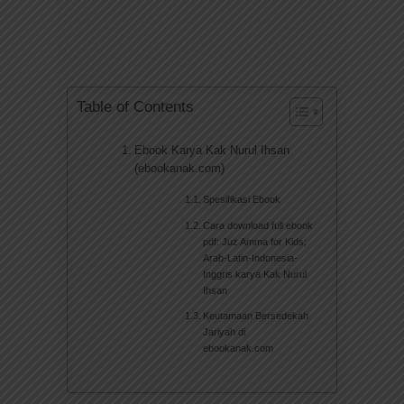
Table of Contents
Ebook Karya Kak Nurul Ihsan
(ebookanak.com)
Spesifikasi Ebook
Cara download full ebook
pdf: Juz Amma for Kids;
Arab-Latin-Indonesia-
Inggris karya Kak Nurul
Ihsan
Keutamaan Bersedekah
Jariyah di
ebookanak.com