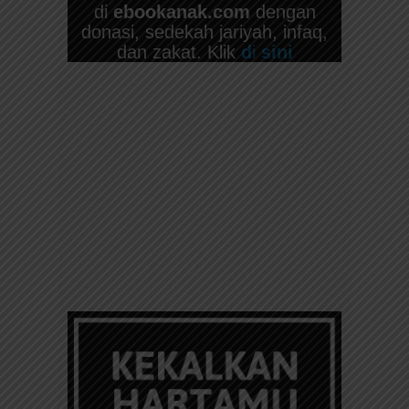
di
ebookanak.com
dengan
donasi, sedekah jariyah, infaq,
dan zakat. Klik
d
i
sini