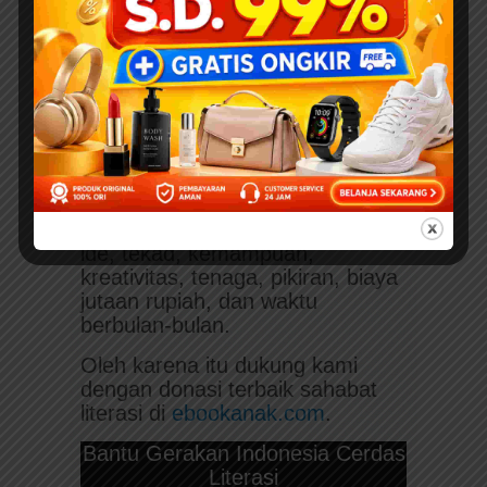
Download ebook pdf
Juz Amma for Kids;
Arab-Latin-Indonesia-Inggris
karya Kak
Nurul Ihsan dari Penerbit
Ruang Kata.
Pembuatan konten 1 ebook anak
berkualitas dan legal
di
ebookanak.com
membutuhkan
proses yang cukup panjang
dengan mencurahkan segenap
ide, tekad, kemampuan,
kreativitas, tenaga, pikiran, biaya
jutaan rupiah, dan waktu
berbulan-bulan.
Oleh karena itu dukung kami
dengan donasi terbaik sahabat
literasi di
ebookanak.com
.
Bantu Gerakan Indonesia Cerdas
Literasi