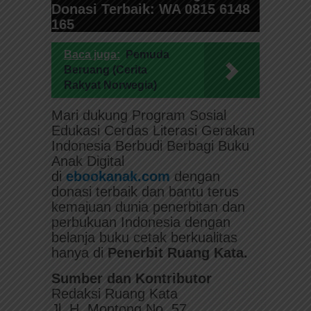
Donasi Terbaik: WA 0815 6148
165
Baca juga:
Pemuda
Beruang (Cerita
Rakyat Norwegia)
Mari dukung Program Sosial
Edukasi Cerdas Literasi Gerakan
Indonesia Berbudi Berbagi Buku
Anak Digital
di
ebookanak.com
dengan
donasi terbaik dan bantu terus
kemajuan dunia penerbitan dan
perbukuan Indonesia dengan
belanja buku cetak berkualitas
hanya di
Penerbit Ruang Kata.
Sumber dan Kontributor
Redaksi Ruang Kata
Jl. H. Montong No. 57