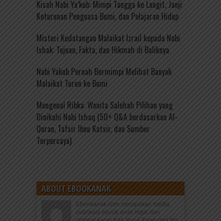
Kisah Nabi Ya’kub: Mimpi Tangga ke Langit, Janji
Keturunan Penguasa Bumi, dan Pelajaran Hidup
Misteri Kedatangan Malaikat Izrail kepada Nabi
Ishak: Tujuan, Fakta, dan Hikmah di Baliknya
Nabi Yakub Pernah Bermimpi Melihat Banyak
Malaikat Turun ke Bumi
Mengenal Ribka: Wanita Salehah Pilihan yang
Dinikahi Nabi Ishaq (50+ Q&A berdasarkan Al-
Quran, Tafsir Ibnu Katsir, dan Sumber
Terpercaya)
ABOUT EBOOKANAK
Ebookanak.com merupakan media
publikasi ebook anak legal dan
orisinal karya Kak Nurul Ihsan dan tim