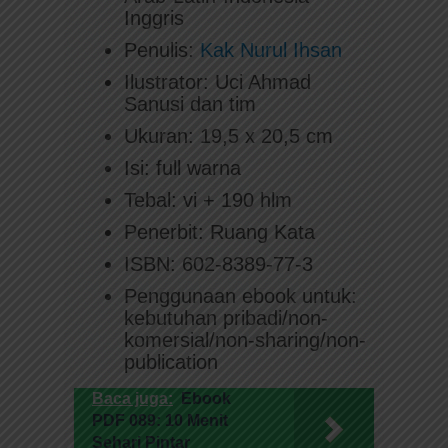
Inggris
Penulis:
Kak Nurul Ihsan
Ilustrator: Uci Ahmad
Sanusi dan tim
Ukuran: 19,5 x 20,5 cm
Isi: full warna
Tebal: vi + 190 hlm
Penerbit: Ruang Kata
ISBN: 602-8389-77-3
Penggunaan ebook untuk:
kebutuhan pribadi/non-
komersial/non-sharing/non-
publication
Baca juga:
Ebook
PDF 089: 10 Menit
Sehari Pintar