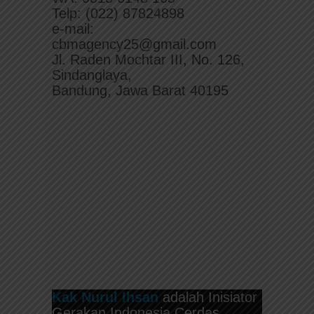
Telp: (022) 87824898
e-mail:
cbmagency25@gmail.com
Jl. Raden Mochtar III, No. 126,
Sindanglaya,
Bandung, Jawa Barat 40195
Kak Nurul Ihsan
adalah Inisiator
Gerakan Indonesia Cerdas