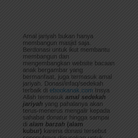
Amal jariyah bukan hanya
membangun masjid saja.
Berdonasi untuk ikut membantu
membangun dan
mengembangkan website bacaan
anak bergambar yang
bermanfaat, juga termasuk amal
jariyah. Donasi/infaq/sedekah
terbaik di
ebookanak.com
Insya
Allah termasuk
amal sedekah
jariyah
yang pahalanya akan
terus-menerus mengalir kepada
sahabat donatur hingga sampai
di
alam
barzah
(alam
kubur)
karena donasi tersebut
sepenuhnya digunakan untuk