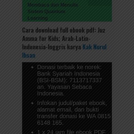
Membaca dan Menulis
Sistem Quantum
Learning
Cara download full ebook pdf: Juz
Amma for Kids; Arab-Latin-
Indonesia-Inggris
karya
Kak Nurul
Ihsan
Donasi terbaik ke norek:
Bank Syariah Indonesia
(BSI-BSM): 7113717337
an. Yayasan Sebaca
Indonesia.
Infokan judul/paket ebook,
alamat email, dan bukti
transfer donasi ke WA 0815
6148 165.
1 x 24 jam file ebook PDF