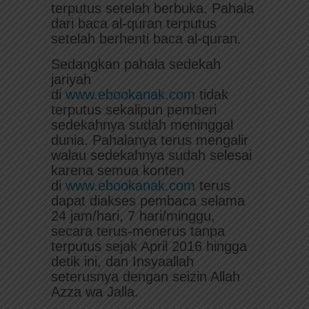
terputus setelah berbuka. Pahala
dari baca al-quran terputus
setelah berhenti baca al-quran.
Sedangkan pahala sedekah
jariyah
di
www.ebookanak.com
tidak
terputus sekalipun pemberi
sedekahnya sudah meninggal
dunia. Pahalanya terus mengalir
walau sedekahnya sudah selesai
karena semua konten
di
www.ebookanak.com
terus
dapat diakses pembaca selama
24 jam/hari, 7 hari/minggu,
secara terus-menerus tanpa
terputus sejak April 2016 hingga
detik ini, dan Insyaallah
seterusnya dengan seizin Allah
Azza wa Jalla.