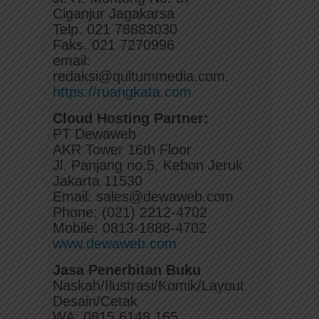
Ciganjur Jagakarsa
Telp. 021 78883030
Faks. 021 7270996
email:
redaksi@qultummedia.com.
https://ruangkata.com
Cloud Hosting Partner:
PT Dewaweb
AKR Tower 16th Floor
Jl. Panjang no.5, Kebon Jeruk
Jakarta 11530
Email: sales@dewaweb.com
Phone: (021) 2212-4702
Mobile: 0813-1888-4702
www.dewaweb.com
Jasa Penerbitan Buku
Naskah/Ilustrasi/Komik/Layout
Desain/Cetak
WA: 0815 6148 165