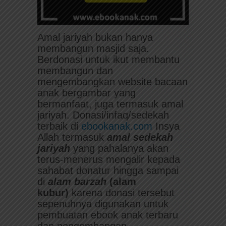
Amal jariyah bukan hanya
membangun masjid saja.
Berdonasi untuk ikut membantu
membangun dan
mengembangkan website bacaan
anak bergambar yang
bermanfaat, juga termasuk amal
jariyah. Donasi/infaq/sedekah
terbaik di
ebookanak.com
Insya
Allah termasuk
amal sedekah
jariyah
yang pahalanya akan
terus-menerus mengalir kepada
sahabat donatur hingga sampai
di
alam
barzah
(alam
kubur)
karena donasi tersebut
sepenuhnya digunakan untuk
pembuatan ebook anak terbaru