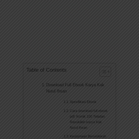
Table of Contents
Download Full Ebook Karya Kak
Nurul Ihsan
Spesifikasi Ebook
Cara download full ebook
pdf: Komik 100 Teladan
Rasulullah karya Kak
Nurul Ihsan
Keutamaan Bersedekah