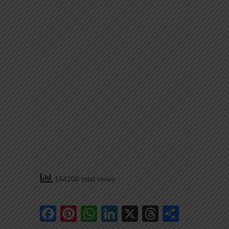
154200 total views
Facebook
Pinterest
WhatsApp
LinkedIn
X
Threads
Share