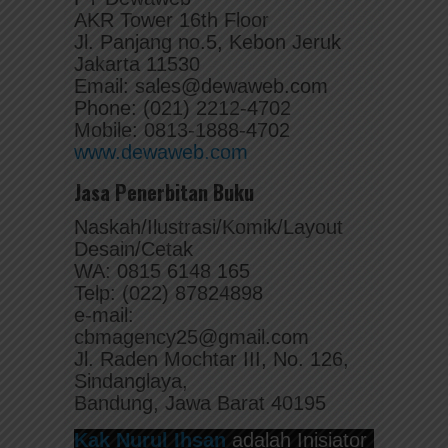
AKR Tower 16th Floor
Jl. Panjang no.5, Kebon Jeruk
Jakarta 11530
Email: sales@dewaweb.com
Phone: (021) 2212-4702
Mobile: 0813-1888-4702
www.dewaweb.com
Jasa Penerbitan Buku
Naskah/Ilustrasi/Komik/Layout
Desain/Cetak
WA: 0815 6148 165
Telp: (022) 87824898
e-mail:
cbmagency25@gmail.com
Jl. Raden Mochtar III, No. 126,
Sindanglaya,
Bandung, Jawa Barat 40195
Kak Nurul Ihsan
adalah Inisiator