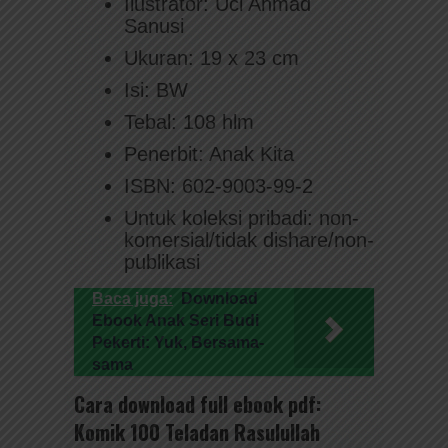
Ilustrator: Uci Ahmad
Sanusi
Ukuran: 19 x 23 cm
Isi: BW
Tebal: 108 hlm
Penerbit: Anak Kita
ISBN: 602-9003-99-2
Untuk koleksi pribadi: non-
komersial/tidak dishare/non-
publikasi
Baca juga:
Download
Ebook Anak Seri Budi
Pekerti: Yuk, Bersama-
sama
Cara download full ebook pdf:
Komik 100 Teladan Rasulullah