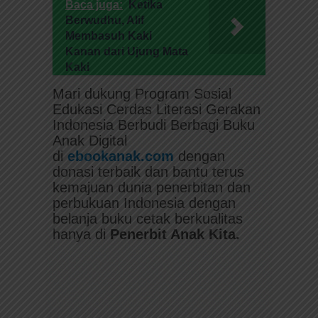
Baca juga:
Ketika
Berwudhu, Alif
Membasuh Kaki
Kanan dari Ujung Mata
Kaki
Mari dukung Program Sosial
Edukasi Cerdas Literasi Gerakan
Indonesia Berbudi Berbagi Buku
Anak Digital
di
ebookanak.com
dengan
donasi terbaik dan bantu terus
kemajuan dunia penerbitan dan
perbukuan Indonesia dengan
belanja buku cetak berkualitas
hanya di
Penerbit Anak Kita.