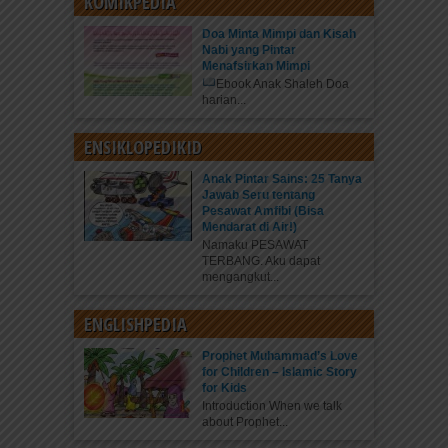
KOMIKPEDIA
Doa Minta Mimpi dan Kisah
Nabi yang Pintar
Menafsirkan Mimpi
Ebook Anak Shaleh Doa
harian...
ENSIKLOPEDIKID
Anak Pintar Sains: 25 Tanya
Jawab Seru tentang
Pesawat Amfibi (Bisa
Mendarat di Air!)
Namaku PESAWAT
TERBANG. Aku dapat
mengangkut...
ENGLISHPEDIA
Prophet Muhammad’s Love
for Children – Islamic Story
for Kids
Introduction When we talk
about Prophet...