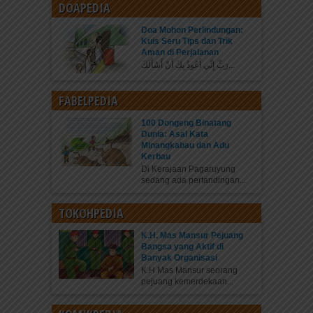
DOAPEDIA
Doa Mohon Perlindungan:
Kuis Seru Tips dan Trik
Aman di Perjalanan
رَبِّ إِنِّي أَعُوذُ بِكَ أَنْ أَسْأَلَكَ...
FABELPEDIA
100 Dongeng Binatang
Dunia: Asal Kata
Minangkabau dan Adu
Kerbau
Di Kerajaan Pagaruyung
sedang ada pertandingan...
TOKOHPEDIA
K.H. Mas Mansur Pejuang
Bangsa yang Aktif di
Banyak Organisasi
K.H Mas Mansur seorang
pejuang kemerdekaan...