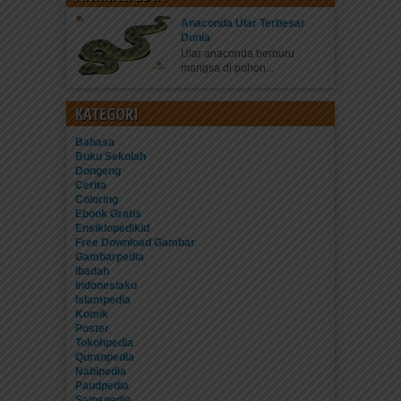
Anaconda Ular Terbesar
Dunia
Ular anaconda berburu
mangsa di pohon...
KATEGORI
Bahasa
Buku Sekolah
Dongeng
Cerita
Coloring
Ebook Gratis
Ensiklopedikid
Free Download Gambar
Gambarpedia
Ibadah
Indonesiaku
Islampedia
Komik
Poster
Tokohpedia
Quranpedia
Nabipedia
Paudpedia
Sainspedia