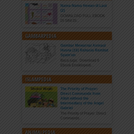
Nama-Nama Hewan di Laut
(2)
DOWNLOAD FULL EBOOK
DI SINI DI...
GAMBARPEDIA
Gambar Mewarnai Asmaul
Husna (16) Rahasia Rambut
Syam’un
Baca juga: Download 6
Ebook Ensiklopedi...
ISLAMPEDIA
The Priority of Prayer:
Direct Commands from
Allah without the
Intermediary of the Angel
Gabriel
The Priority of Prayer: Direct
Commands...
ANIMALPEDIA