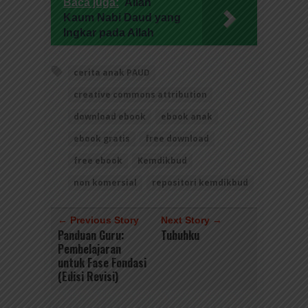
Baca juga:
Ailah
Kaum Nabi Daud yang
Ingkar pada Allah
cerita anak PAUD
creative commons attribution
download ebook
ebook anak
ebook gratis
free download
free ebook
Kemdikbud
non komersial
repositori kemdikbud
← Previous Story
Next Story →
Panduan Guru:
Tubuhku
Pembelajaran
untuk Fase Fondasi
(Edisi Revisi)