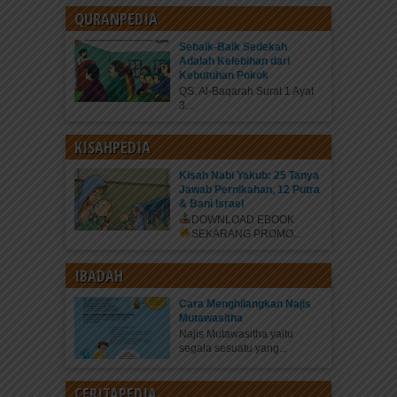
QURANPEDIA
Sebaik-Baik Sedekah
Adalah Kelebihan dari
Kebutuhan Pokok
QS. Al-Baqarah Surat 1 Ayat
3...
KISAHPEDIA
Kisah Nabi Yakub: 25 Tanya
Jawab Pernikahan, 12 Putra
& Bani Israel
DOWNLOAD EBOOK
SEKARANG
PROMO...
IBADAH
Cara Menghilangkan Najis
Mutawasitha
Najis Mutawasitha yaitu
segala sesuatu yang...
CERITAPEDIA