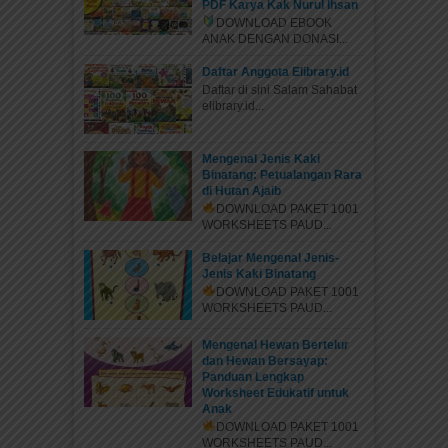
PDF Karya Kak Nurul Ihsan
DOWNLOAD EBOOK
ANAK DENGAN DONASI...
Daftar Anggota Elibrary.id
Daftar di sini Salam Sahabat
elibrary.id...
Mengenal Jenis Kaki
Binatang: Petualangan Rara
di Hutan Ajaib
DOWNLOAD PAKET 1001
WORKSHEETS PAUD...
Belajar Mengenal Jenis-
Jenis Kaki Binatang
DOWNLOAD PAKET 1001
WORKSHEETS PAUD...
Mengenal Hewan Bertelur
dan Hewan Bersayap:
Panduan Lengkap
Worksheet Edukatif untuk
Anak
DOWNLOAD PAKET 1001
WORKSHEETS PAUD...