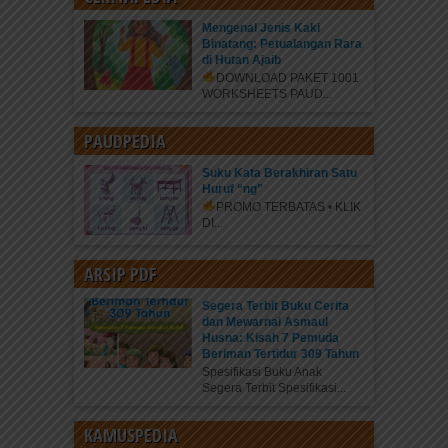
Mengenal Jenis Kaki
Binatang: Petualangan Rara
di Hutan Ajaib
DOWNLOAD PAKET 1001
WORKSHEETS PAUD...
PAUDPEDIA
Suku Kata Berakhiran Satu
Huruf “ng”
PROMO TERBATAS • KLIK
DI...
ARSIP PDF
Segera Terbit Buku Cerita
dan Mewarnai Asmaul
Husna: Kisah 7 Pemuda
Beriman Tertidur 309 Tahun
Spesifikasi Buku Anak
Segera Terbit Spesifikasi...
KAMUSPEDIA