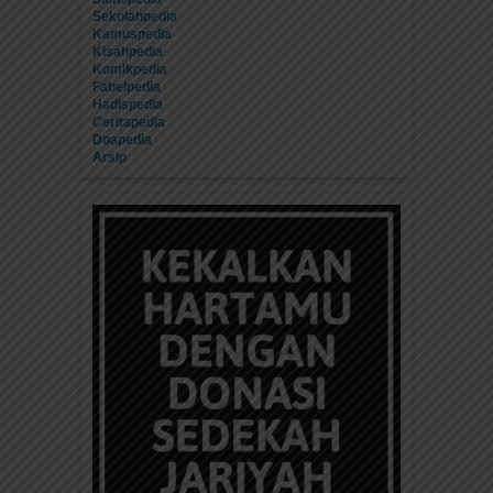
Sekolahpedia
Kamuspedia
Kisahpedia
Komikpedia
Fabelpedia
Hadispedia
Ceritapedia
Doapedia
Arsip