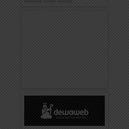
ebookanak.com dan elibrary.id.