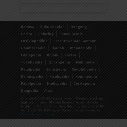
Bahasa
Buku Sekolah
Dongeng
Cerita
Coloring
Ebook Gratis
Ensiklopedikid
Free Download Gambar
Gambarpedia
Ibadah
Indonesiaku
Islampedia
Komik
Poster
Tokohpedia
Quranpedia
Nabipedia
Paudpedia
Sainspedia
Sekolahpedia
Kamuspedia
Kisahpedia
Komikpedia
Fabelpedia
Hadispedia
Ceritapedia
Doapedia
Arsip
Copyright © 2016-2023 ebookanak.com - Download ebook anak
legal dan printable - All Rights Reserved. Redaksi: Jl. Raden
Mochtar III, No. 126, Sindanglaya, Bandung, Jawa Barat, 40195
Telp: (022) 8782 4898 Yayasan Sebaca Indonesia Powered by
Dewaweb Cloud Hosting
.