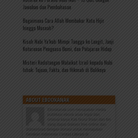
Jawaban dan Pembahasan
Bagaimana Cara Allah Membakar Kota Hijir
hingga Musnah?
Kisah Nabi Ya’kub: Mimpi Tangga ke Langit, Janji
Keturunan Penguasa Bumi, dan Pelajaran Hidup
Misteri Kedatangan Malaikat Izrail kepada Nabi
Ishak: Tujuan, Fakta, dan Hikmah di Baliknya
ABOUT EBOOKANAK
Ebookanak.com merupakan media
publikasi ebook anak legal dan
orisinal karya Kak Nurul Ihsan dan tim
yang dapat diakses free online dan
didownload dengan donasi untuk memajukan
Gerakan Indonesia Cerdas Literasi di