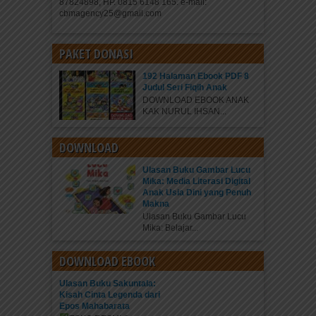
87824898, HP. 0815 6148 165. e-mail:
cbmagency25@gmail.com
PAKET DONASI
192 Halaman Ebook PDF 8
Judul Seri Fiqih Anak
DOWNLOAD EBOOK ANAK
KAK NURUL IHSAN...
DOWNLOAD
Ulasan Buku Gambar Lucu
Mika: Media Literasi Digital
Anak Usia Dini yang Penuh
Makna
Ulasan Buku Gambar Lucu
Mika: Belajar...
DOWNLOAD EBOOK
Ulasan Buku Sakuntala:
Kisah Cinta Legenda dari
Epos Mahabarata