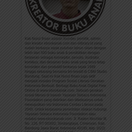
Kak Nurul Ihsan adalah founder, pemilik, admin,
dan kreator ebookanak.com dan elibrary.id yang
sudah berkarya sejak puluhan tahun silam dengan
lebih dari 500 buku anak & pendidikan dengan
berperan sebagai konseptor, penulis, ilustrator,
komikus, dan desainer buku anak yang terus tetap
konsisten dan produktif berkarya sejak 1999
hingga sekarang bersama tim kreatif di CBM Studio
Bandung. Saat ini Kak Nurul Ihsan juga aktif
menjadi inisiator Program Sosial Literasi Gerakan
Indonesia Berbudi: Berbagi Buku Anak Digital Free
Online di www.ebookanak.com. Sebuah gerakan
sosial literasi di bawah Yayasan Sebaca Indonesia
Foundation yang didirikan dan diketuainya untuk
mewujudkan visi Indonesia Cerdas Literasi pada
2045. Untuk kerjasama penerbitan silakan hubungi
Yayasan Sebaca Indonesia Foundation atau
redaksi www.ebookanak.com: Jl. Raden Mochtar III,
No. 126, RT 003/02, Sindanglaya, Cimenyan, Kab.
Bandung Jawa Barat, Indonesia 40195, telp. (022)