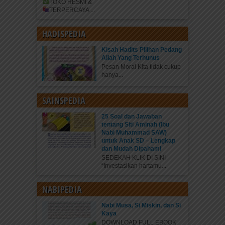
TOKO RESMI &
TERPERCAYA
...
HADISPEDIA
Kisah Hadits Pilihan Pedang
Allah Yang Terhunus
Pesan Moral Kita tidak cukup
hanya...
SAINSPEDIA
25 Soal dan Jawaban
tentang Siti Aminah (Ibu
Nabi Muhammad SAW)
untuk Anak SD – Lengkap
dan Mudah Dipahami
SEDEKAH KLIK DI SINI
“Investasikan hartamu...
NABIPEDIA
Nabi Musa, Si Miskin, dan Si
Kaya
DOWNLOAD FULL EBOOK