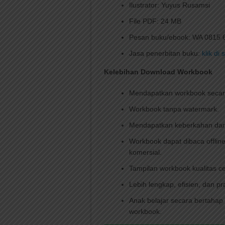
Ilustrator: Yuyus Rusamsi
File PDF: 24 MB
Pesan buku/ebook: WA 0815 
Jasa penerbitan buku:
klik di s
Kelebihan Download Workbook
Mendapatkan workbook secara 
Workbook tanpa watermark.
Mendapatkan keberkahan dan 
Workbook dapat dibaca offline
komersial.
Tampilan workbook kualitas cet
Lebih lengkap, efisien, dan pra
Anak belajar secara bertahap
workbook.