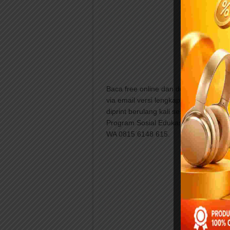
Baca free online dan download
Workb
via email versi lengkap dengan kualita
diprint berulang kali sesuai kebutuh
Program Sosial Edukasi Literasi Gera
WA 0815 6148 615.