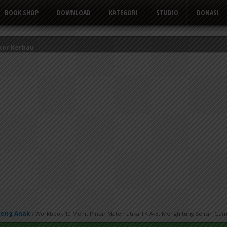
BOOK SHOP
DOWNLOAD
KATEGORI
STUDIO
DONASI
kor Kerbau
Tusuk Gigi
 yang Suka Mengeluh
geng Anak
/
Workbook 10 Menit Pintar Matematika TK A-B: Menghitung Selisih Gam