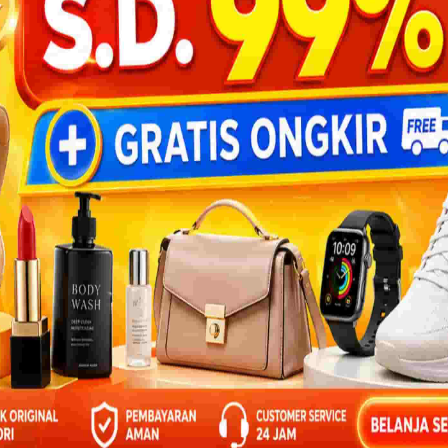
ook 10 Menit Pintar Matematika TK A-B
secara legal
s cetak/print isi 68 halaman dapat dibaca offline dan
an dengan donasi infaq Rp 50 ribu untuk membantu
kan Indonesia Berbagi Sejuta Buku Digital Free Online ke
BANTU