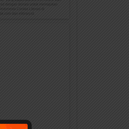
oad dengan donasi untuk memajukan
Indonesia Cerdas Literasi di
k.com dan elibrary.id.