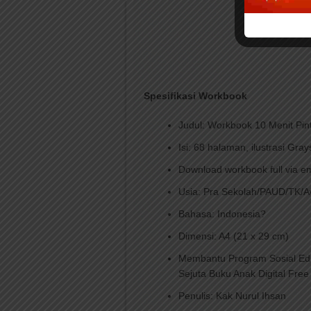
Spesifikasi Workbook
Judul: Workbook 10 Menit Pin
Isi: 68 halaman, ilustrasi Gray
Download workbook full via em
Usia: Pra Sekolah/PAUD/TK/A
Bahasa: Indonesia?
Dimensi: A4 (21 x 29 cm)
Membantu Program Sosial Eduk
Sejuta Buku Anak Digital Free
Penulis: Kak Nurul Ihsan