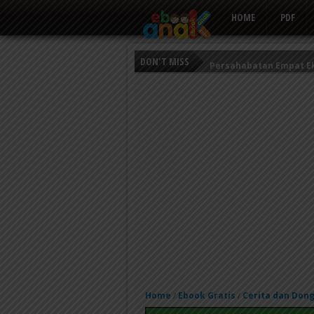
HOME
PDF
DON'T MISS
Persahabatan Empat E
Putri Ayu dan Prajurit 
Kisah Keledai Pemalas
Home
Ebook Gratis
Cerita dan Don
/
/