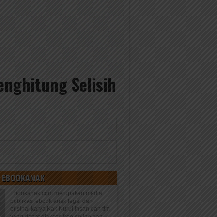
enghitung Selisih
 EBOOKANAK
Ebookanak.com merupakan media
publikasi ebook anak legal dan
orisinal karya Kak Nurul Ihsan dan tim
yang dapat diakses free online dan