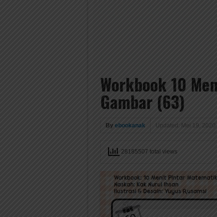
Workbook 10 Meni
Gambar (63)
By
ebookanak
Updated: Mei 19, 2020
28185507 total views