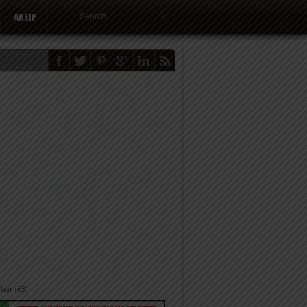
ARSIP
bar (63)