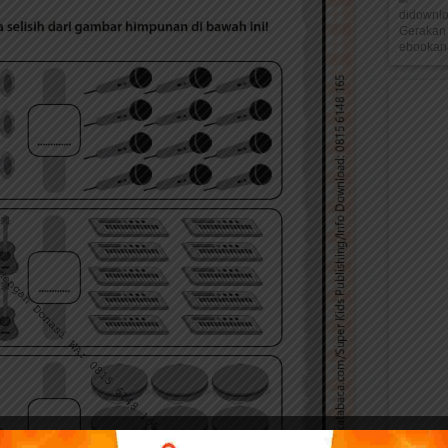
didownl
Gerakan 
ebookana