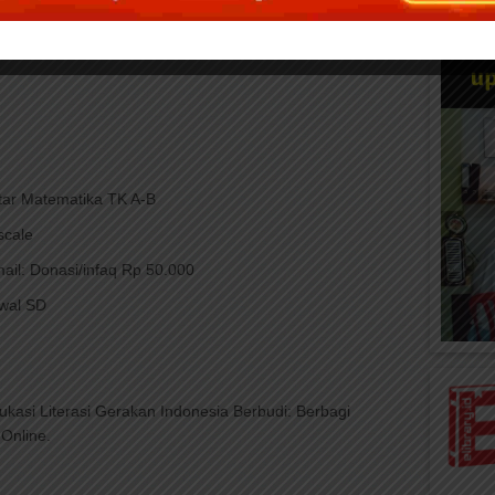
tar Matematika TK A-B
scale
ail: Donasi/infaq Rp 50.000
wal SD
asi Literasi Gerakan Indonesia Berbudi: Berbagi
 Online.