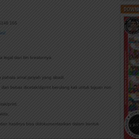
DOWNL
6148 165
ini!
legal dari tim kreatornya.
pahala amal jariyah yang abadi.
 dan bebas dicetak/diprint berulang kali untuk tujuan non
ak/print.
ktis.
 dan hasilnya bisa didokumentasikan dalam bentuk