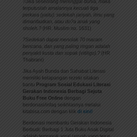
?Jika seseorang meninggal dunia, maka
terputuslah amalannya kecuali tiga
perkara (yaitu): sedekah jariyah, ilmu yang
dimanfaatkan, atau do?a anak yang
sholeh.?
(HR. Muslim no. 1631)
?Sedekah dapat menolak 70 macam
bencana, dan yang paling ringan adalah
penyakit kusta dan sopak (vitiligo).?
(HR
Thabrani)
Jika Ayah Bunda dan Sahabat Literasi
memiliki kelapangan rezeki silakan
bantu
Program Sosial Edukasi Literasi
Gerakan Indonesia Berbagi Sejuta
Buku Free Online
dengan
berdonasi/infaq seikhlasnya melalui
kitabisa.com dengan klik
di sini!
Berdonasi membantu Gerakan Indonesia
Berbudi: Berbagi 1 Juta Buku Anak Digital
adalah termasuk amal jariyah yang terus