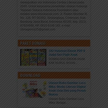
mewujudkan visi Indonesia Cerdas Literasi pada
2045. Untuk kerjasama penerbitan silakan hubungi
Yayasan Sebaca Indonesia Foundation atau
redaksi www.ebookanak.com: Jl. Raden Mochtar III,
No. 126, RT 003/02, Sindanglaya, Cimenyan, Kab.
Bandung Jawa Barat, Indonesia 40195, telp. (022)
87824898, HP. 0815 6148 165. e-mail:
cbmagency25@gmail.com
PAKET DONASI
192 Halaman Ebook PDF 8
Judul Seri Fiqih Anak
DOWNLOAD EBOOK ANAK
KAK NURUL IHSAN...
DOWNLOAD
Ulasan Buku Gambar Lucu
Mika: Media Literasi Digital
Anak Usia Dini yang Penuh
Makna
Ulasan Buku Gambar Lucu
Mika: Belajar...