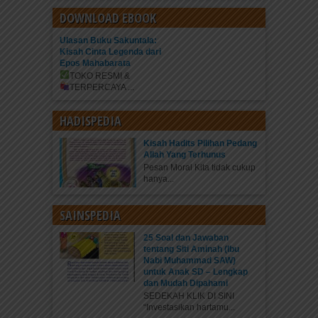
DOWNLOAD EBOOK
Ulasan Buku Sakuntala:
Kisah Cinta Legenda dari
Epos Mahabarata
TOKO RESMI &
TERPERCAYA
...
HADISPEDIA
Kisah Hadits Pilihan Pedang
Allah Yang Terhunus
Pesan Moral Kita tidak cukup
hanya...
SAINSPEDIA
25 Soal dan Jawaban
tentang Siti Aminah (Ibu
Nabi Muhammad SAW)
untuk Anak SD – Lengkap
dan Mudah Dipahami
SEDEKAH KLIK DI SINI
“Investasikan hartamu...