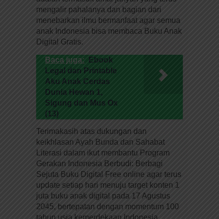
mengalir pahalanya dan bagian dari
menebarkan ilmu bermanfaat agar semua
anak Indonesia bisa membaca Buku Anak
Digital Gratis.
Baca juga:
Ebook
Legal dan Printable
Aku Anak Cerdas
Dunia Hewan 1,
Sigung dan Mus Ox
(13)
Terimakasih atas dukungan dan
keikhlasan Ayah Bunda dan Sahabat
Literasi dalam ikut membantu Program
Gerakan Indonesia Berbudi: Berbagi
Sejuta Buku Digital Free online agar terus
update setiap hari menuju target konten 1
juta buku anak digital pada 17 Agustus
2045, bertepatan dengan momentum 100
tahun usia kemerdekaan Indonesia,