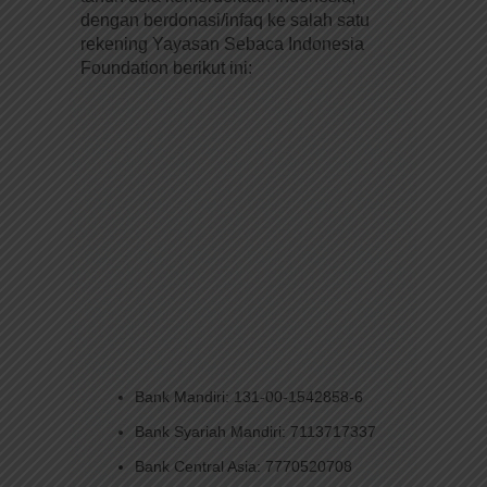
dengan berdonasi/infaq ke salah satu
rekening Yayasan Sebaca Indonesia
Foundation berikut ini:
Bank Mandiri: 131-00-1542858-6
Bank Syariah Mandiri: 7113717337
Bank Central Asia: 7770520708