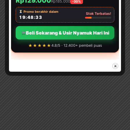
Rp129.000
Rp185.000
-30%
Jasa Ilustrasi
Jasa Ilustrasi Komik
Promo berakhir dalam
Stok Terbatas!
19:48:31
Jasa Layout
Jasa Desain Grafis
Beli Sekarang & Usir Nyamuk Hari Ini
Jasa Percetakan
★★★★★
4.8/5 · 12.400+ pembeli puas
WA: 0815 6148 165