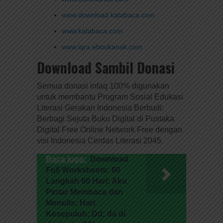
www.download.katabaca.com
www.katabaca.com
www.iqra.ebookanak.com
Download Sambil Donasi
Semua donasi infaq 100% digunakan
untuk membantu Program Sosial Edukasi
Literasi Gerakan Indonesia Berbudi:
Berbagi Sejuta Buku Digital di Pustaka
Digital Free Online Network Free dengan
visi Indonesia Cerdas Literasi 2045.
Baca juga:
Download
Full Worksheets: 60
Langkah 60 Hari; Aku
Pintar Membaca dan
Menulis; Hari
Kesepuluh; Dd; da di