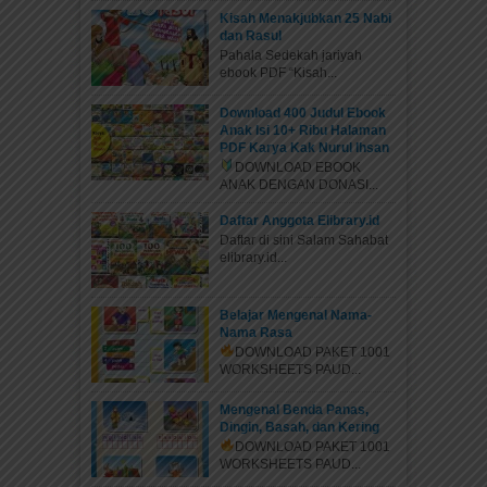
Kisah Menakjubkan 25 Nabi
dan Rasul
Pahala Sedekah jariyah
ebook PDF “Kisah...
Download 400 Judul Ebook
Anak Isi 10+ Ribu Halaman
PDF Karya Kak Nurul Ihsan
DOWNLOAD EBOOK
ANAK DENGAN DONASI...
Daftar Anggota Elibrary.id
Daftar di sini Salam Sahabat
elibrary.id...
Belajar Mengenal Nama-
Nama Rasa
DOWNLOAD PAKET 1001
WORKSHEETS PAUD...
Mengenal Benda Panas,
Dingin, Basah, dan Kering
DOWNLOAD PAKET 1001
WORKSHEETS PAUD...