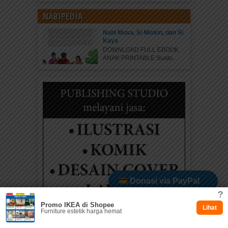
NABIPEDIA
Nabi Musa, Si Miskin, dan Si
Kaya
DOWNLOAD FULL EBOOK
ANAK PRINTABLE Suatu...
Donasi via PayPal
?
Promo IKEA di Shopee
Dukung via Kitabisa
Lihat
Furniture estetik harga hemat