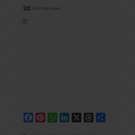
523 total views
Facebook
Pinterest
WhatsApp
LinkedIn
X
Threads
Share