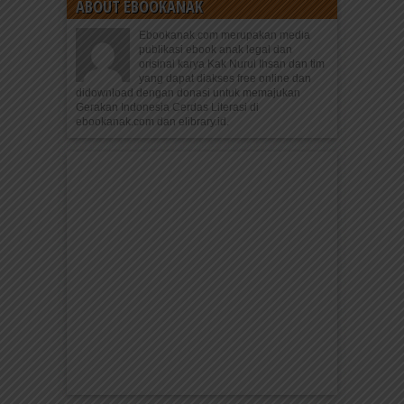
ABOUT EBOOKANAK
Ebookanak.com merupakan media
publikasi ebook anak legal dan
orisinal karya Kak Nurul Ihsan dan tim
yang dapat diakses free online dan
didownload dengan donasi untuk memajukan
Gerakan Indonesia Cerdas Literasi di
ebookanak.com dan elibrary.id.