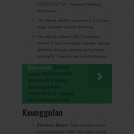
7113717337 an. Yayasan Sebaca
Indonesia.
File ebook dikirim via email 1 x 24 jam
sejak transfer donasi diterima.
File ebook dalam USB Flashdrive
dikirim 1 hari hari sejak transfer donasi
diterima dengan proses pengiriman
normal 5-7 hari ke seluruh Indonesia.
Baca juga:
Ebook
Legal dan Printable
Aku Anak Cerdas
Serangga dan
Tumbuhan 1, Jutaan
Sel Tumbuhan (24)
Keunggulan
Efisiensi Biaya:
Satu bundel ebook
bisa digunakan lebih dari satu orang.