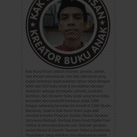
Kak Nurul Ihsan adalah founder, pemilik, admin,
dan kreator ebookanak.com dan elibrary.id yang
sudah berkarya sejak puluhan tahun silam dengan
lebih dari 500 buku anak & pendidikan dengan
berperan sebagai konseptor, penulis, ilustrator,
komikus, dan desainer buku anak yang terus tetap
konsisten dan produktif berkarya sejak 1999
hingga sekarang bersama tim kreatif di CBM Studio
Bandung. Saat ini Kak Nurul Ihsan juga aktif
menjadi inisiator Program Sosial Literasi Gerakan
Indonesia Berbudi: Berbagi Buku Anak Digital Free
Online di www.ebookanak.com. Sebuah gerakan
sosial literasi di bawah Yayasan Sebaca Indonesia
Foundation yang didirikan dan diketuainya untuk