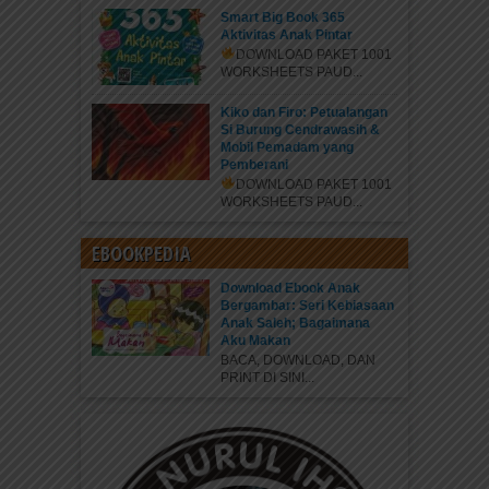
Smart Big Book 365
Aktivitas Anak Pintar
DOWNLOAD PAKET 1001
WORKSHEETS PAUD...
Kiko dan Firo: Petualangan
Si Burung Cendrawasih &
Mobil Pemadam yang
Pemberani
DOWNLOAD PAKET 1001
WORKSHEETS PAUD...
EBOOKPEDIA
Download Ebook Anak
Bergambar: Seri Kebiasaan
Anak Saleh; Bagaimana
Aku Makan
BACA, DOWNLOAD, DAN
PRINT DI SINI...