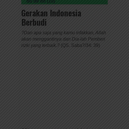
du de do (10)
Gerakan Indonesia
Berbudi
?Dan apa saja yang kamu infakkan, Allah
akan menggantinya dan Dia-lah Pemberi
rizki yang terbaik.?
(QS. Saba?/34: 39)