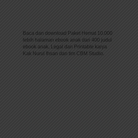
Baca dan download Paket Hemat 10.000
lebih halaman ebook anak dari 400 judul
ebook anak, Legal dan Printable karya
Kak Nurul Ihsan dan tim CBM Studio.