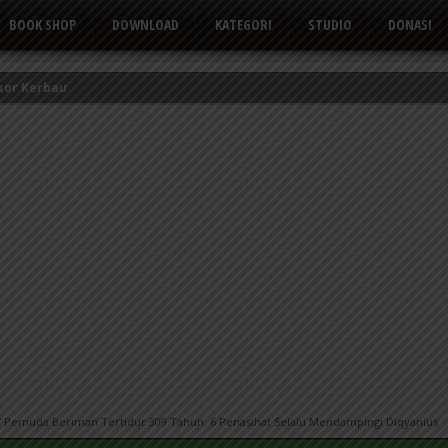
BOOK SHOP
DOWNLOAD
KATEGORI
STUDIO
DONASI
kor Kerbau
Tusuk Gigi
 yang Suka Mengeluh
 7 Pemuda Beriman Tertidur 309 Tahun: 6 Penasihat Selalu Mendampingi Diqyanius