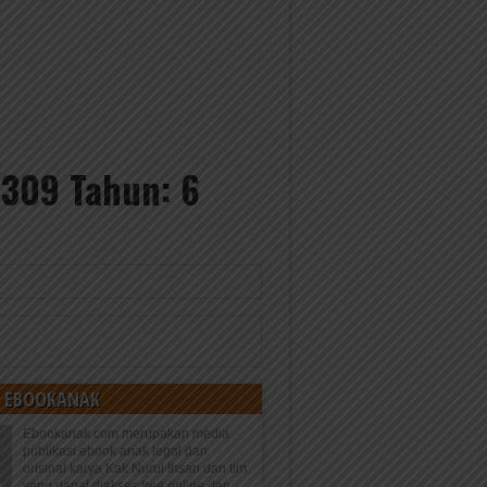
 309 Tahun: 6
 EBOOKANAK
Ebookanak.com merupakan media
publikasi ebook anak legal dan
orisinal karya Kak Nurul Ihsan dan tim
yang dapat diakses free online dan