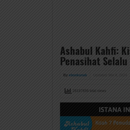
Ashabul Kahfi: K
Penasihat Selal
By
ebookanak
Updated: Mei 8, 2024
28187656 total views