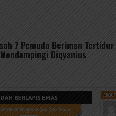
isah 7 Pemuda Beriman Tertidur
u Mendampingi Diqyanius
ABOUT