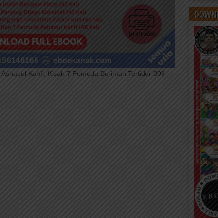
DOWNL
 Ashabul Kahfi; Kisah 7 Pemuda Beriman Tertidur 309