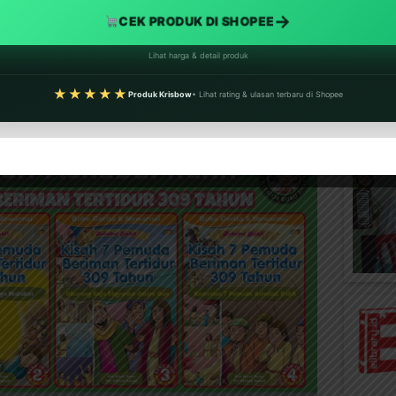
→
CEK PRODUK DI SHOPEE
Lihat harga & detail produk
★★★★★
Produk Krisbow
• Lihat rating & ulasan terbaru di Shopee