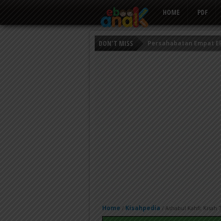
HOME
PDF
DON'T MISS
Persahabatan Empat E
Putri Ayu dan Prajurit 
Kisah Keledai Pemalas
Home
Kisahpedia
/
/
Ashabul Kahfi: Kisah