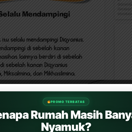
didownl
Gerakan 
ebookana
PROMO TERBATAS
enapa Rumah Masih Bany
Nyamuk?