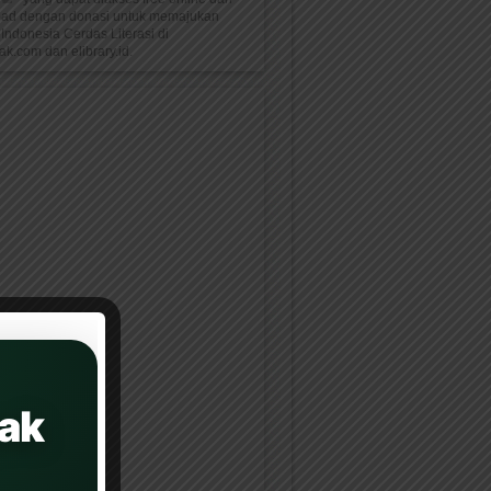
oad dengan donasi untuk memajukan
Indonesia Cerdas Literasi di
k.com dan elibrary.id.
ak