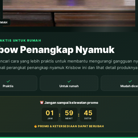
UMAH
RAKTIS UNTUK RUMAH
sbow Penangkap Nyamuk
cari cara yang lebih praktis untuk membantu mengurangi gangguan n
ali perangkat penangkap nyamuk Krisbow ini dan lihat detail produknya
✓
✓
✓
D FULL EBOOK ANAK
Praktis
Untuk rumah
Mudah dice
BANTU
Jangan sampai kelewatan promo
01
59
42
:
:
JAM
MENIT
DETIK
PROMO & KETERSEDIAAN DAPAT BERUBAH