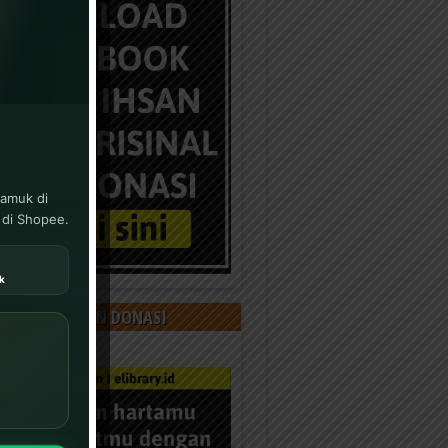
yamuk di
 di Shopee.
k
 KAMI DENGAN DONASI