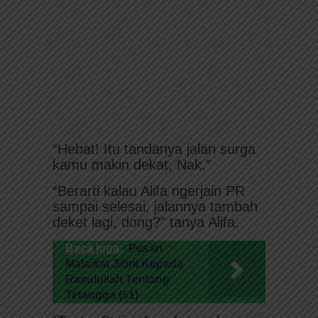
“Hebat! Itu tandanya jalan surga
kamu makin dekat, Nak.”
“Berarti kalau Alifa ngerjain PR
sampai selesai, jalannya tambah
deket lagi, dong?” tanya Alifa.
Baca juga:
Pesan
Malaikat Jibril Kepada
Rasulullah Tentang
Tetangga (51)