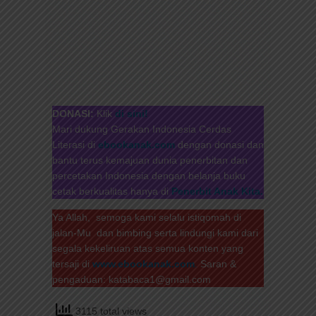
DONASI:
Klik
di sini!
Mari dukung Gerakan Indonesia Cerdas
Literasi di
ebookanak.com
dengan donasi dan
bantu terus kemajuan dunia penerbitan dan
percetakan Indonesia dengan belanja buku
cetak berkualitas hanya di
Penerbit Anak Kita.
Ya Allah, semoga kami selalu istiqomah di
jalan-Mu dan bimbing serta lindungi kami dari
segala kekeliruan atas semua konten yang
tersaji di
www.ebookanak.com
.
Saran &
pengaduan: katabaca1@gmail.com
3115 total views