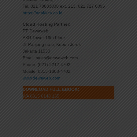
Tel. 021 78883030 ext. 213, 021 727 0096
https://anakkita.co.id
Cloud Hosting Partner:
PT Dewaweb
AKR Tower 16th Floor
Jl. Panjang no.5, Kebon Jeruk
Jakarta 11530
Email: sales@dewaweb.com
Phone: (021) 2212-4702
Mobile: 0813-1888-4702
www.dewaweb.com
DOWNLOAD FULL EBOOK:
WA 0815 6148 165