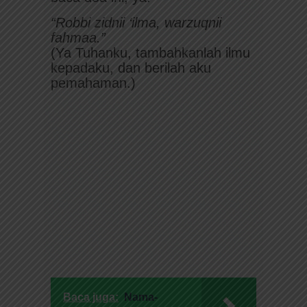
“Robbi zidnii ‘ilma, warzuqnii
fahmaa.”
(Ya Tuhanku, tambahkanlah ilmu
kepadaku, dan berilah aku
pemahaman.)
Baca juga:
Nama-