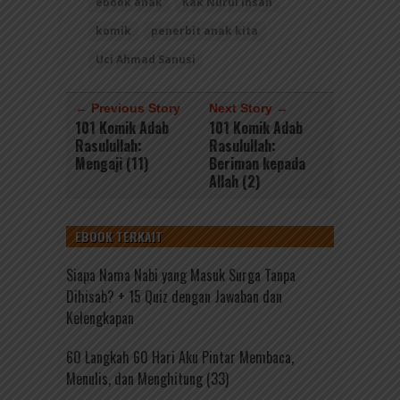
ebook anak
Kak Nurul Ihsan
komik
penerbit anak kita
Uci Ahmad Sanusi
← Previous Story
Next Story →
101 Komik Adab
101 Komik Adab
Rasulullah:
Rasulullah:
Mengaji (11)
Beriman kepada
Allah (2)
EBOOK TERKAIT
Siapa Nama Nabi yang Masuk Surga Tanpa
Dihisab? + 15 Quiz dengan Jawaban dan
Kelengkapan
60 Langkah 60 Hari Aku Pintar Membaca,
Menulis, dan Menghitung (33)