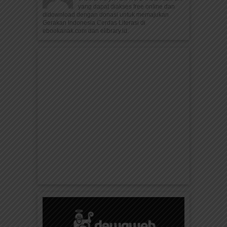
yang dapat diakses free online dan
didownload dengan donasi untuk memajukan
Gerakan Indonesia Cerdas Literasi di
ebookanak.com dan elibrary.id.