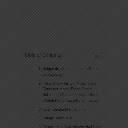
Table of Contents
Belajar itu Mudah, Jalan ke Surga
pun Lapang
Paus Biru – Tempat Mpasi Kaca
Container Mpasi Tahan Panas
Baby Food Container Mpasi Baby
Wadah Mpasi Kaca Penyimpanan
Jalan Berliku Menuju Ilmu
Belajar Jadi Seru!
Pesan untuk Anak Indonesia Hebat