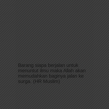
Barang siapa berjalan untuk
menuntut ilmu maka Allah akan
memudahkan baginya jalan ke
surga. (HR Muslim)