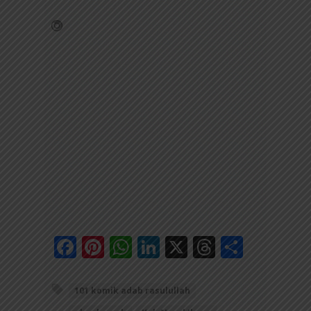
Facebook
Pinterest
WhatsApp
LinkedIn
X
Threads
Share
101 komik adab rasulullah