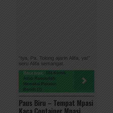
“Iya, Pa. Tolong ajarin Alifa, ya!”
seru Alifa semangat.
Baca juga:
101 Komik
Adab Rasulullah:
Memakai Pakaian
Bersih (7)
Paus Biru – Tempat Mpasi
Kaca Container Mpasi