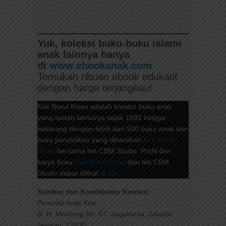
Yuk, koleksi buku-buku islami
anak lainnya hanya
di
www.ebookanak.com
Temukan ribuan ebook edukatif
dengan harga terjangkau!
Kak Nurul Ihsan adalah kreator buku anak
yang sudah berkarya sejak 1991 hingga
sekarang dengan lebih dari 500 buku anak dan
buku pendidikan yang dihasilkan
Kak Nurul
Ihsan
bersama tim CBM Studio. Profil dan
karya buku
Kak Nurul Ihsan
dan tim CBM
Studio dapat dilihat
di sini
.
Sumber dan Kontributor Konten:
Penerbit Anak Kita
Jl. H. Montong No. 57, Jagakarsa, Jakarta
Selatan, 12630,