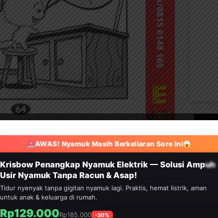
AWAS! Nyamuk Masih Berkeliaran Sore Ini
HEMAT 30%
Krisbow Penangkap Nyamuk Elektrik — Solusi Ampuh
Usir Nyamuk Tanpa Racun & Asap!
Tidur nyenyak tanpa gigitan nyamuk lagi. Praktis, hemat listrik, aman
untuk anak & keluarga di rumah.
Rp129.000
Rp185.000
-30%