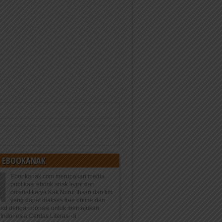
 EBOOKANAK
Ebookanak.com merupakan media
publikasi ebook anak legal dan
orisinal karya Kak Nurul Ihsan dan tim
yang dapat diakses free online dan
oad dengan donasi untuk memajukan
Indonesia Cerdas Literasi di