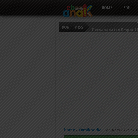
HOME
PDF
DON'T MISS
Persahabatan Empat E
Putri Ayu dan Prajurit 
Kisah Keledai Pemalas
Home
Komikpedia
/
/
Seri Komik Akhlak: 