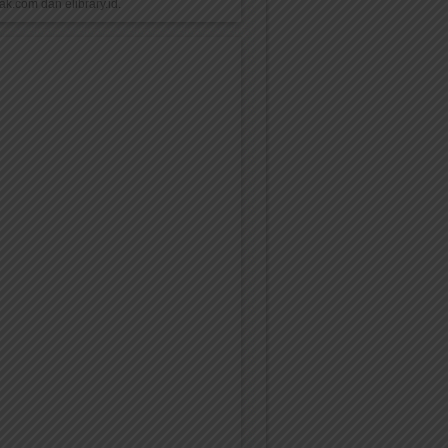
k.com dan elibrary.id.