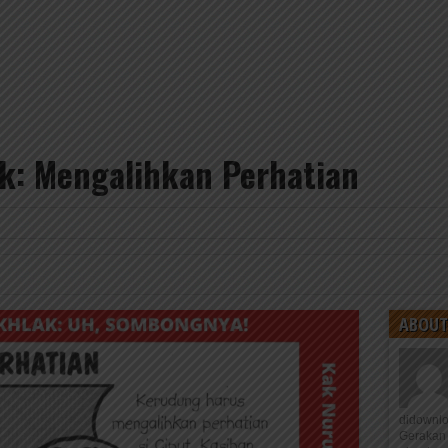
k: Mengalihkan Perhatian
ABOUT
didownl
Gerakan 