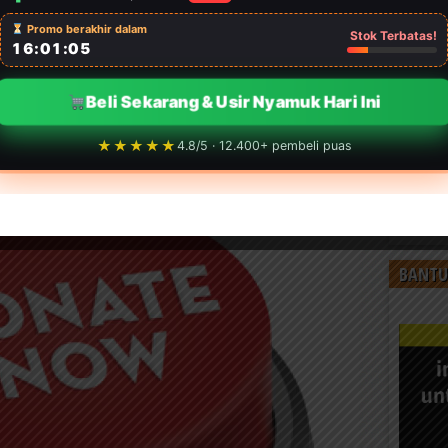
Promo berakhir dalam
Stok Terbatas!
16:01:03
Beli Sekarang & Usir Nyamuk Hari Ini
★★★★★
4.8/5 · 12.400+ pembeli puas
BANTU