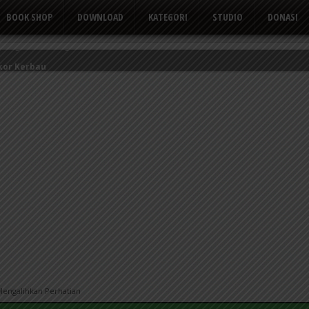
BOOK SHOP
DOWNLOAD
KATEGORI
STUDIO
DONASI
kor Kerbau
Tusuk Gigi
 yang Suka Mengeluh
Mengalihkan Perhatian