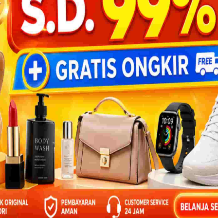
ai dan Menulis 100 Cerita Komik Anak
san
anak.com
BANTU
kanak.com
ik
15 6148 165
i putra-putri Ayah Bunda untuk
: