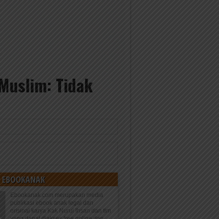
Muslim: Tidak
 EBOOKANAK
Ebookanak.com merupakan media
publikasi ebook anak legal dan
orisinal karya Kak Nurul Ihsan dan tim
yang dapat diakses free online dan