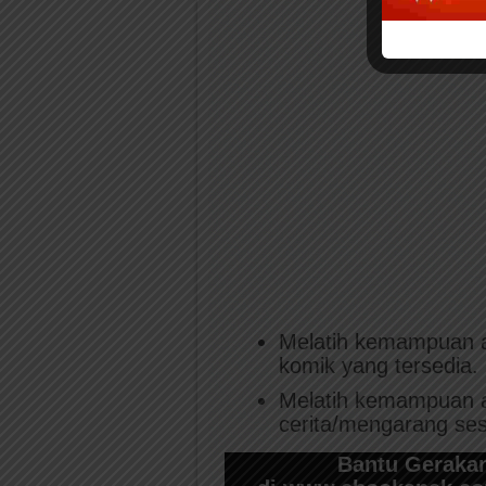
Melatih kemampuan a
komik yang tersedia.
Melatih kemampuan a
cerita/mengarang ses
Bantu Gerakan