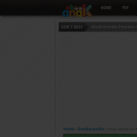
HOME
PDF
Kisah Keledai Pemalas
DON'T MISS
Persahabatan Empat E
Putri Ayu dan Prajurit 
Home
Gambarpedia
/
/
Pintar Mewarnai d