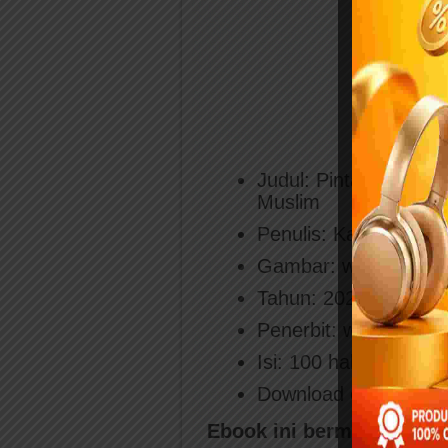
Judul: Pintar Mewarn
Muslim
Penulis: Kak Nurul Ih
Gambar: www.ebook
Tahun: 2021
Penerbit: www.eboo
Isi: 100 halaman kom
Download ebook: 08
Ebook ini bermanfaat bag