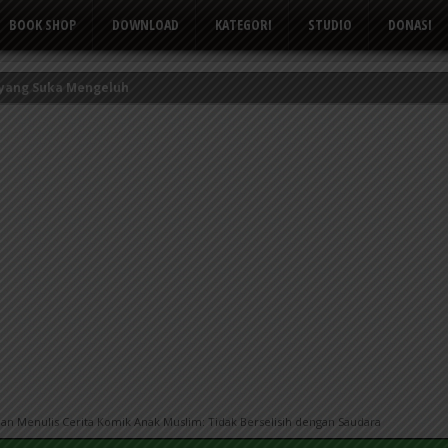
BOOK SHOP
DOWNLOAD
KATEGORI
STUDIO
DONASI
 yang Suka Mengeluh
kor Kerbau
Tusuk Gigi
an Menulis Cerita Komik Anak Muslim: Tidak Berselisih dengan Saudara