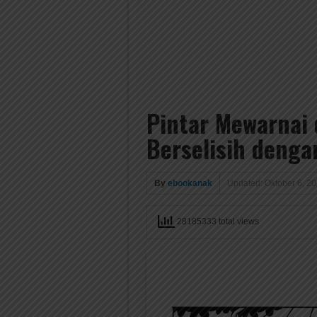
Pintar Mewarnai 
Berselisih denga
By
ebookanak
Updated: Oktober 6, 2
28185333 total views