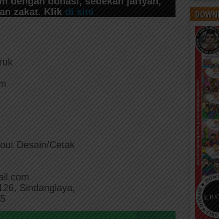
 dengan donasi, sedekah jariyah,
dan zakat. Klik
di sini
DOWNL
ruk
om
yout Desain/Cetak
il.com
 126, Sindanglaya,
95