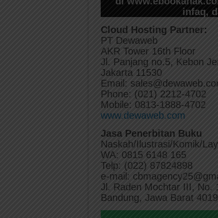
di www.ebookanak.com
infaq, 
Cloud Hosting Partner:
PT Dewaweb
AKR Tower 16th Floor
Jl. Panjang no.5, Kebon Je
Jakarta 11530
Email: sales@dewaweb.c
Phone: (021) 2212-4702
Mobile: 0813-1888-4702
www.dewaweb.com
Jasa Penerbitan Buku
Naskah/Ilustrasi/Komik/La
WA: 0815 6148 165
Telp: (022) 87824898
e-mail: cbmagency25@gma
Jl. Raden Mochtar III, No.
Bandung, Jawa Barat 401