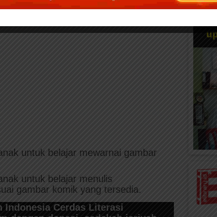
nak untuk belajar mewarnai gambar
nak untuk belajar menulis
uai gambar komik yang tersedia.
 Indonesia Cerdas Literasi