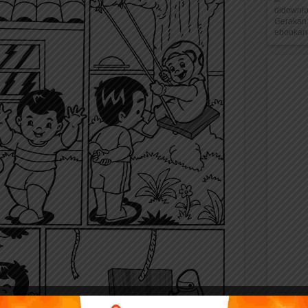
didownl
Gerakan 
ebookana