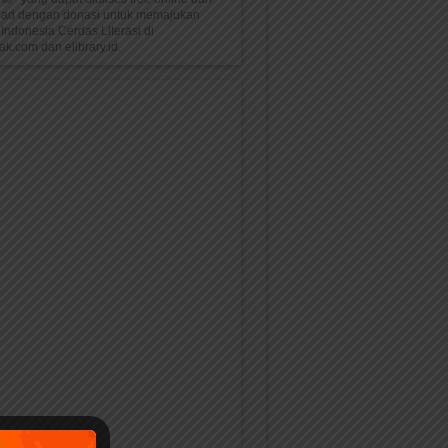
oad dengan donasi untuk memajukan
Indonesia Cerdas Literasi di
k.com dan elibrary.id.