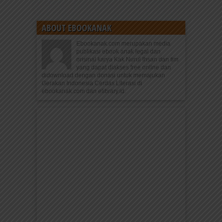
ABOUT EBOOKANAK
Ebookanak.com merupakan media
publikasi ebook anak legal dan
orisinal karya Kak Nurul Ihsan dan tim
yang dapat diakses free online dan
didownload dengan donasi untuk memajukan
Gerakan Indonesia Cerdas Literasi di
ebookanak.com dan elibrary.id.