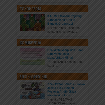
TOKOHPEDIA
K.H. Mas Mansur Pejuang
Bangsa yang Aktif di
Banyak Organisasi
K.H Mas Mansur seorang
pejuang kemerdekaan...
KOMIKPEDIA
Doa Minta Mimpi dan Kisah
Nabi yang Pintar
Menafsirkan Mimpi
Ebook Anak Shaleh Doa
harian...
ENSIKLOPEDIKID
Anak Pintar Sains: 25 Tanya
Jawab Seru tentang
Pesawat Amfibi (Bisa
Mendarat di Air!)
Namaku PESAWAT
TERBANG. Aku dapat