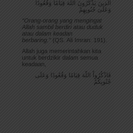
الَّذِينَ يَذْكُرُونَ اللَّهَ قِيَامًا وَقُعُودًا
وَعَلَىَ جُنُوبِهِمْ‏
“Orang-orang yang mengingat
Allah sambil berdiri atau duduk
atau dalam keadan
berbaring.”
(QS. Ali Imran: 191).
Allah juga memerintahkan kita
untuk berdzikir dalam semua
keadaan,
فَاذْكُرُواْ اللّهَ قِيَامًا وَقُعُودًا وَعَلَى
جُنُوبِكُمْ