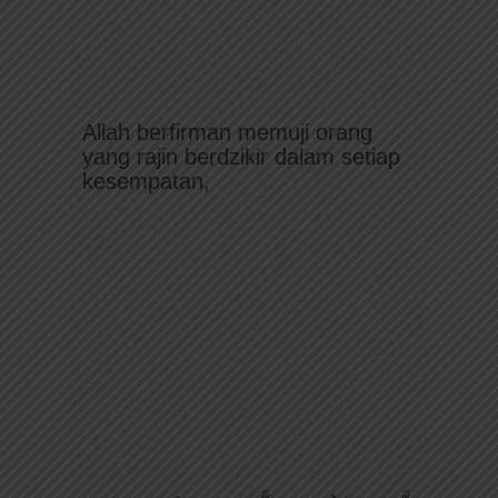
Allah berfirman memuji orang
yang rajin berdzikir dalam setiap
kesempatan,