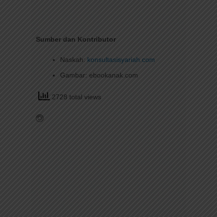
Sumber dan Kontributor
Naskah:
konsultasisyariah.com
Gambar: ebookanak.com
2728 total views