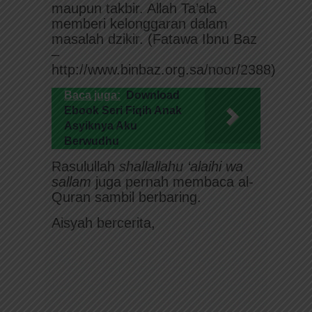
maupun takbir. Allah Ta’ala
memberi kelonggaran dalam
masalah dzikir. (Fatawa Ibnu Baz
–
http://www.binbaz.org.sa/noor/2388)
Baca juga:
Download
Ebook Seri Fiqih Anak
Asyiknya Aku
Berwudhu
Rasulullah
shallallahu ‘alaihi wa
sallam
juga pernah membaca al-
Quran sambil berbaring.
Aisyah bercerita,