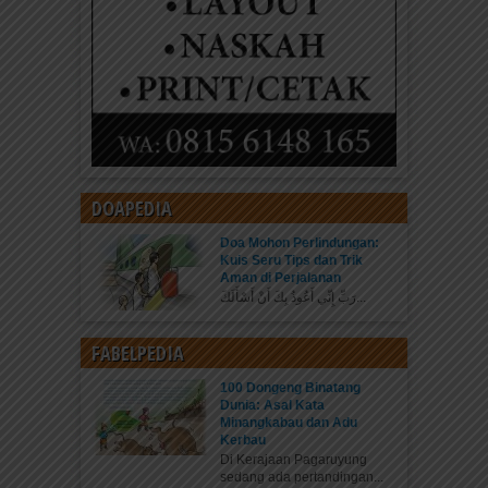
DOAPEDIA
Doa Mohon Perlindungan:
Kuis Seru Tips dan Trik
Aman di Perjalanan
رَبِّ إِنِّي أَعُوذُ بِكَ أَنْ أَسْأَلَكَ...
FABELPEDIA
100 Dongeng Binatang
Dunia: Asal Kata
Minangkabau dan Adu
Kerbau
Di Kerajaan Pagaruyung
sedang ada pertandingan...