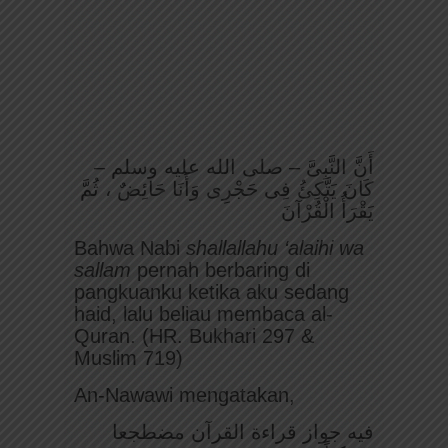
أَنَّ النَّبِىَّ – صلى الله عليه وسلم –
كَانَ يَتَّكِئُ فِى حَجْرِى وَأَنَا حَائِضٌ ، ثُمَّ
يَقْرَأُ الْقُرْآنَ
Bahwa Nabi
shallallahu ‘alaihi wa
sallam
pernah berbaring di
pangkuanku ketika aku sedang
haid, lalu beliau membaca al-
Quran. (HR. Bukhari 297 &
Muslim 719)
An-Nawawi mengatakan,
فيه جواز قراءة القرآن مضطجعا