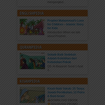
mengangkut...
ENGLISHPEDIA
Prophet Muhammad’s Love
for Children – Islamic Story
for Kids
Introduction When we talk
about Prophet...
QURANPEDIA
Sebaik-Baik Sedekah
Adalah Kelebihan dari
Kebutuhan Pokok
QS. Al-Baqarah Surat 1 Ayat
3...
KISAHPEDIA
Kisah Nabi Yakub: 25 Tanya
Jawab Pernikahan, 12 Putra
& Bani Israel
DOWNLOAD EBOOK
SEKARANG
PROMO...