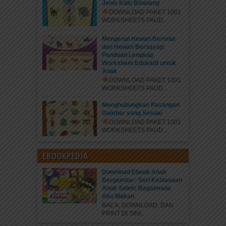
Jenis Kaki Binatang
DOWNLOAD PAKET 1001
WORKSHEETS PAUD...
Mengenal Hewan Bertelur
dan Hewan Bersayap:
Panduan Lengkap
Worksheet Edukatif untuk
Anak
DOWNLOAD PAKET 1001
WORKSHEETS PAUD...
Menghubungkan Pasangan
Gambar yang Sesuai
DOWNLOAD PAKET 1001
WORKSHEETS PAUD...
EBOOKPEDIA
Download Ebook Anak
Bergambar: Seri Kebiasaan
Anak Saleh; Bagaimana
Aku Makan
BACA, DOWNLOAD, DAN
PRINT DI SINI...