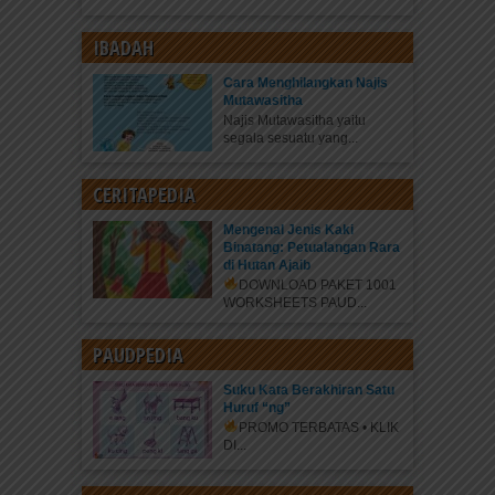
IBADAH
Cara Menghilangkan Najis
Mutawasitha
Najis Mutawasitha yaitu
segala sesuatu yang...
CERITAPEDIA
Mengenal Jenis Kaki
Binatang: Petualangan Rara
di Hutan Ajaib
DOWNLOAD PAKET 1001
WORKSHEETS PAUD...
PAUDPEDIA
Suku Kata Berakhiran Satu
Huruf “ng”
PROMO TERBATAS • KLIK
DI...