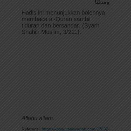
ومتكئاً
Hadis ini menunjukkan bolehnya
membaca al-Quran sambil
tiduran dan bersandar. (Syarh
Shahih Muslim, 3/211).
Allahu a’lam.
Referensi:
https://konsultasisyariah.com/27832-