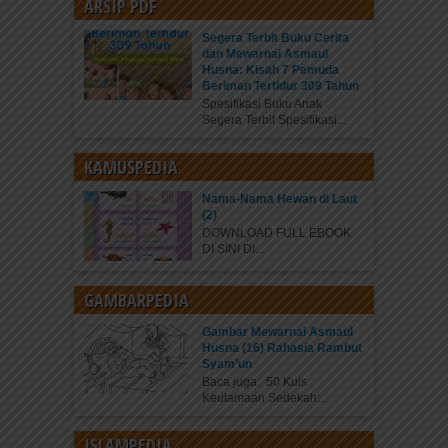
ARSIP PDF
Segera Terbit Buku Cerita
dan Mewarnai Asmaul
Husna: Kisah 7 Pemuda
Beriman Tertidur 309 Tahun
Spesifikasi Buku Anak
Segera Terbit Spesifikasi...
KAMUSPEDIA
Nama-Nama Hewan di Laut
(2)
DOWNLOAD FULL EBOOK
DI SINI DI...
GAMBARPEDIA
Gambar Mewarnai Asmaul
Husna (16) Rahasia Rambut
Syam’un
Baca juga: 50 Kuis
Keutamaan Sedekah:...
ISLAMPEDIA