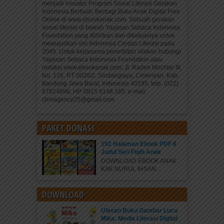
menjadi inisiator Program Sosial Literasi Gerakan
Indonesia Berbudi: Berbagi Buku Anak Digital Free
Online di www.ebookanak.com. Sebuah gerakan
sosial literasi di bawah Yayasan Sebaca Indonesia
Foundation yang didirikan dan diketuainya untuk
mewujudkan visi Indonesia Cerdas Literasi pada
2045. Untuk kerjasama penerbitan silakan hubungi
Yayasan Sebaca Indonesia Foundation atau
redaksi www.ebookanak.com: Jl. Raden Mochtar III,
No. 126, RT 003/02, Sindanglaya, Cimenyan, Kab.
Bandung Jawa Barat, Indonesia 40195, telp. (022)
87824898, HP. 0815 6148 165. e-mail:
cbmagency25@gmail.com
PAKET DONASI
192 Halaman Ebook PDF 8
Judul Seri Fiqih Anak
DOWNLOAD EBOOK ANAK
KAK NURUL IHSAN...
DOWNLOAD
Ulasan Buku Gambar Lucu
Mika: Media Literasi Digital