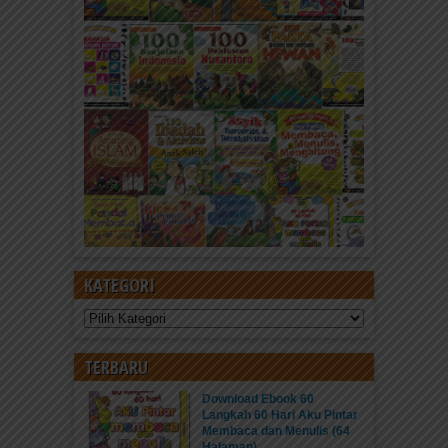
KATEGORI
Kategori
TERBARU
Download Ebook 60
Langkah 60 Hari Aku Pintar
Membaca dan Menulis (64
Halaman)