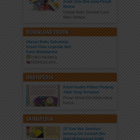
Anak Usia Dini yang Penuh
Makna
Ulasan Buku Gambar Lucu
Mika: Belajar...
DOWNLOAD EBOOK
Ulasan Buku Sakuntala:
Kisah Cinta Legenda dari
Epos Mahabarata
TOKO RESMI &
TERPERCAYA
...
HADISPEDIA
Kisah Hadits Pilihan Pedang
Allah Yang Terhunus
Pesan Moral Kita tidak cukup
hanya...
SAINSPEDIA
25 Soal dan Jawaban
tentang Siti Aminah (Ibu
Nabi Muhammad SAW)