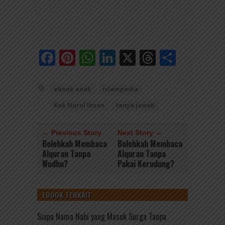
Facebook
Pinterest
WhatsApp
LinkedIn
X
Threads
Share
ebook anak
islampedia
Kak Nurul Ihsan
tanya jawab
← Previous Story
Next Story →
Bolehkah Membaca
Bolehkah Membaca
Alquran Tanpa
Alquran Tanpa
Wudhu?
Pakai Kerudung?
EBOOK TERKAIT
Siapa Nama Nabi yang Masuk Surga Tanpa