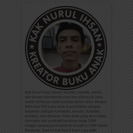
Kak Nurul Ihsan adalah founder, pemilik, admin,
dan kreator ebookanak.com dan elibrary.id yang
sudah berkarya sejak puluhan tahun silam dengan
lebih dari 500 buku anak & pendidikan dengan
berperan sebagai konseptor, penulis, ilustrator,
komikus, dan desainer buku anak yang terus tetap
konsisten dan produktif berkarya sejak 1999
hingga sekarang bersama tim kreatif di CBM Studio
Bandung. Saat ini Kak Nurul Ihsan juga aktif