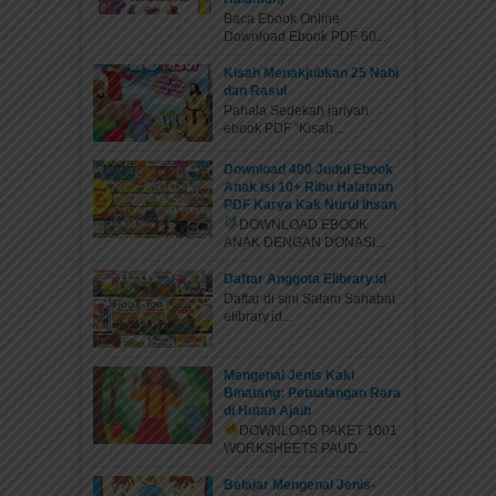
Baca Ebook Online
Download Ebook PDF 60...
Kisah Menakjubkan 25 Nabi
dan Rasul
Pahala Sedekah jariyah
ebook PDF “Kisah...
Download 400 Judul Ebook
Anak Isi 10+ Ribu Halaman
PDF Karya Kak Nurul Ihsan
DOWNLOAD EBOOK
ANAK DENGAN DONASI...
Daftar Anggota Elibrary.id
Daftar di sini Salam Sahabat
elibrary.id...
Mengenal Jenis Kaki
Binatang: Petualangan Rara
di Hutan Ajaib
DOWNLOAD PAKET 1001
WORKSHEETS PAUD...
Belajar Mengenal Jenis-