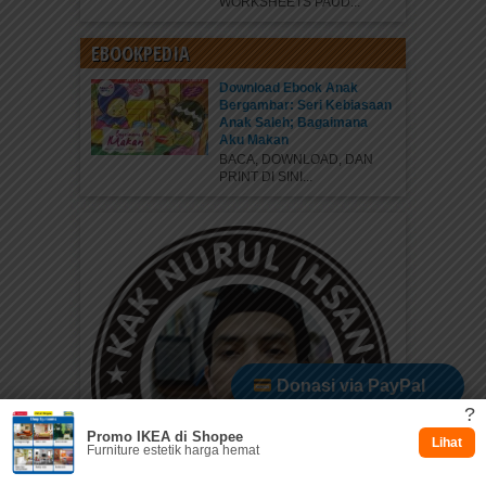
WORKSHEETS PAUD...
EBOOKPEDIA
Download Ebook Anak
Bergambar: Seri Kebiasaan
Anak Saleh; Bagaimana
Aku Makan
BACA, DOWNLOAD, DAN
PRINT DI SINI...
Donasi via PayPal
?
Promo IKEA di Shopee
Dukung via Kitabisa
Lihat
Furniture estetik harga hemat