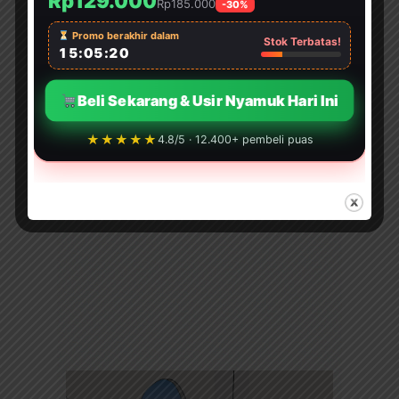
Rp129.000
Bermain-main
Rp185.000
-30%
Promo berakhir dalam
Stok Terbatas!
15:05:17
Beli Sekarang & Usir Nyamuk Hari Ini
★★★★★
4.8/5 · 12.400+ pembeli puas