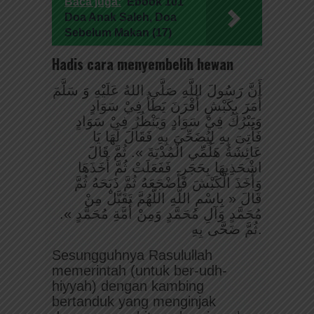
Baca juga:
Ebook 101
Doa Anak Saleh, Doa
Sebelum Makan (17)
Hadis cara menyembelih hewan
أَنَّ رَسُولَ اللَّهِ صَلَّى اللهُ عَلَيْهِ وَ سَلَّمَ
أَمَرَ بِكَبْشٍ أَقْرَنَ يَطَأُ فِيْ سَوَادٍ
وَيَبْرُكُ فِيْ سَوَادٍ وَيَنْظُرُ فِيْ سَوَادٍ
فَأُتِىَ بِهِ لِيُضَحِّىَ بِهِ فَقَالَ لَهَا يَا
عَائِشَةُ هَلُمِّي الْمُدْيَةَ ». ثُمَّ قَالَ
اشْحَذِيهَا بِحَجَرٍ. فَفَعَلَتْ ثُمَّ أَخَذَهَا
وَأَخَذَ الْكَبْشَ فَأَضْجَعَهُ ثُمَّ ذَبَحَهُ ثُمَّ
قَالَ « بِاسْمِ اللَّهِ اللَّهُمَّ تَقَبَّلْ مِنْ
مُحَمَّدٍ وَآلِ مُحَمَّدٍ وَمِنْ أُمَّةِ مُحَمَّدٍ ».
ثُمَّ ضَحَّى بِهِ.
Sesungguhnya Rasulullah
memerintah (untuk ber-udh-
hiyyah) dengan kambing
bertanduk yang menginjak