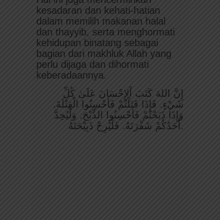
kesadaran dan kehati-hatian
dalam memilih makanan halal
dan thayyib, serta menghormati
kehidupan binatang sebagai
bagian dari makhluk Allah yang
perlu dijaga dan dihormati
keberadaannya.
إِنَّ اللهَ كَتَبَ اْلإِحْسَانَ عَلَىٰ كُلِّ
شَيْءٍ. فَإِذَا قَتَلْتُمْ فَأَحْسِنُوا الْقِتْلَةَ.
وَإِذَا ذَبَحْتُمْ فَأَحْسِنُوا الذِّبْحَ. وَلْيُحِدَّ
أَحَدُكُمْ شَفْرَتَهُ. فَلْيُرِحْ ذَبِيْحَتَهُ.