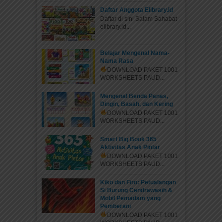
Daftar Anggota Elibrary.id
Daftar di sini Salam Sahabat
elibrary.id...
Belajar Mengenal Nama-
Nama Rasa
DOWNLOAD PAKET 1001
WORKSHEETS PAUD...
Mengenal Benda Panas,
Dingin, Basah, dan Kering
DOWNLOAD PAKET 1001
WORKSHEETS PAUD...
Smart Big Book 365
Aktivitas Anak Pintar
DOWNLOAD PAKET 1001
WORKSHEETS PAUD...
Kiko dan Firo: Petualangan
Si Burung Cendrawasih &
Mobil Pemadam yang
Pemberani
DOWNLOAD PAKET 1001