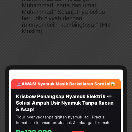
Muhammad, serta dari umat
Muhammad.’ Selanjutnya beliau
ber-udh-hiyyah dengan
(menyembelih kambing)nya.” (HR
Muslim)
AWAS! Nyamuk Masih Berkeliaran Sore Ini
HEMAT 30%
Krisbow Penangkap Nyamuk Elektrik —
Solusi Ampuh Usir Nyamuk Tanpa Racun
& Asap!
Tidur nyenyak tanpa gigitan nyamuk lagi. Praktis,
Baca juga:
Alif Berdoa
hemat listrik, aman untuk anak & keluarga di rumah.
Tidak Khusyu Sambil