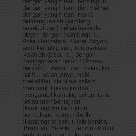
dengan yang hitam, bersimpuh
dengan yang hitam, dan melihat
dengan yang hitam, maka
didatangkanlah (kambing
tersebut dan) beliau ber-udh-
hiyyah dengan (kambing) itu.
Beliau bersabda, ‘Wahai Aisyah,
ambilkanlah pisau,’ lalu berkata,
‘Asahlah (pisau itu) dengan
menggunakan batu.’.” (Perawi
berkata), “Aisyah pun melakukan
hal itu. Selanjutnya, Nabi
shallallâhu ‘alaihi wa sallam
mengambil pisau itu dan
mengambil kambing beliau. Lalu,
beliau membaringkan
(kambing)nya kemudian
bermaksud menyembelih
(kambing) tersebut, lalu berdoa,
‘Bismillah. Ya Allah, terimalah dari
Muhammad dan keluarga