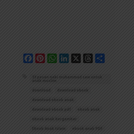
Facebook
Pinterest
WhatsApp
LinkedIn
X
Threads
Share
33 pesan nabi muhammad saw untuk
anak muslim
download
download ebook
download ebook anak
download ebook pdf
ebook anak
ebook anak bergambar
Ebook Anak Islam
ebook anak PDF