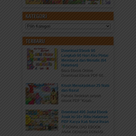
KATEGORI
Kategori
TERBARU
Download Ebook 60
Langkah 60 Hari Aku Pintar
Membaca dan Menulis (64
Halaman)
Baca Ebook Online
Download Ebook PDF 60...
Kisah Menakjubkan 25 Nabi
dan Rasul
Pahala Sedekah jariyah
ebook PDF “Kisah...
Download 400 Judul Ebook
Anak Isi 10+ Ribu Halaman
PDF Karya Kak Nurul Ihsan
DOWNLOAD EBOOK
ANAK DENGAN DONASI...