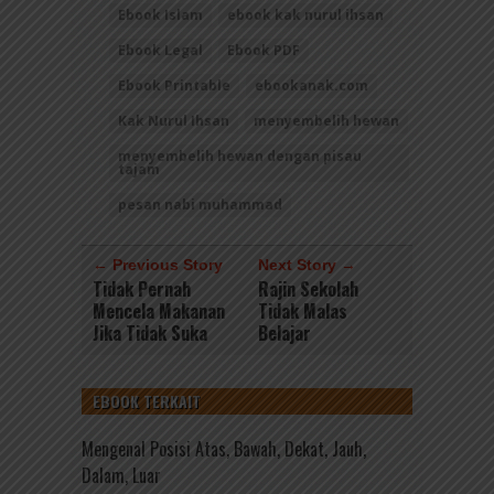
Ebook Islam
ebook kak nurul ihsan
Ebook Legal
Ebook PDF
Ebook Printable
ebookanak.com
Kak Nurul Ihsan
menyembelih hewan
menyembelih hewan dengan pisau
tajam
pesan nabi muhammad
← Previous Story
Next Story →
Tidak Pernah
Rajin Sekolah
Mencela Makanan
Tidak Malas
Jika Tidak Suka
Belajar
EBOOK TERKAIT
Mengenal Posisi Atas, Bawah, Dekat, Jauh,
Dalam, Luar