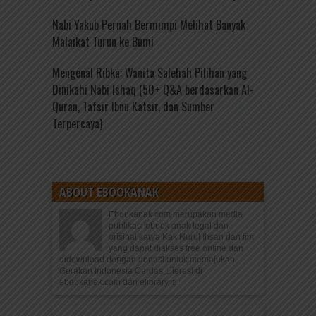
Nabi Yakub Pernah Bermimpi Melihat Banyak
Malaikat Turun ke Bumi
Mengenal Ribka: Wanita Salehah Pilihan yang
Dinikahi Nabi Ishaq (50+ Q&A berdasarkan Al-
Quran, Tafsir Ibnu Katsir, dan Sumber
Terpercaya)
ABOUT EBOOKANAK
Ebookanak.com merupakan media
publikasi ebook anak legal dan
orisinal karya Kak Nurul Ihsan dan tim
yang dapat diakses free online dan
didownload dengan donasi untuk memajukan
Gerakan Indonesia Cerdas Literasi di
ebookanak.com dan elibrary.id.