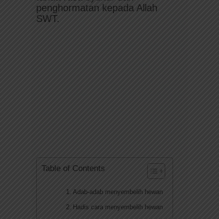
penghormatan kepada Allah
SWT.
Table of Contents
Adab-adab menyembelih hewan
Hadis cara menyembelih hewan