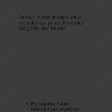
Berikut ini syarat wajib untuk
menjalankan puasa Ramadan
yang baik dan benar:
Beragama Islam.
Mempunyai keyakinan