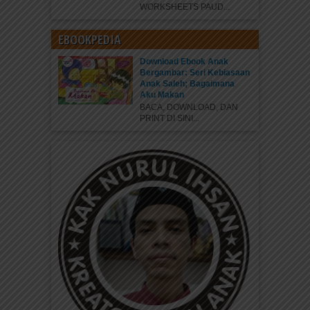
WORKSHEETS PAUD...
EBOOKPEDIA
Download Ebook Anak
Bergambar: Seri Kebiasaan
Anak Saleh; Bagaimana
Aku Makan
BACA, DOWNLOAD, DAN
PRINT DI SINI...