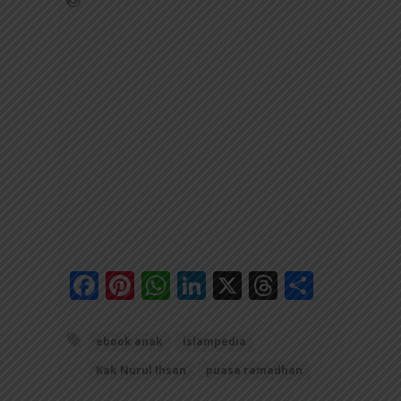
Facebook
Pinterest
WhatsApp
LinkedIn
X
Threads
Share
ebook anak
islampedia
Kak Nurul Ihsan
puasa ramadhan