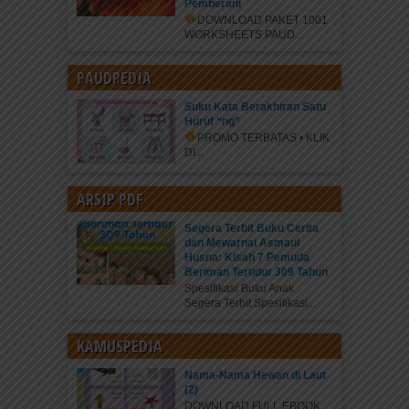
Pemberani
DOWNLOAD PAKET 1001
WORKSHEETS PAUD...
PAUDPEDIA
Suku Kata Berakhiran Satu
Huruf “ng”
PROMO TERBATAS • KLIK
DI...
ARSIP PDF
Segera Terbit Buku Cerita
dan Mewarnai Asmaul
Husna: Kisah 7 Pemuda
Beriman Tertidur 309 Tahun
Spesifikasi Buku Anak
Segera Terbit Spesifikasi...
KAMUSPEDIA
Nama-Nama Hewan di Laut
(2)
DOWNLOAD FULL EBOOK