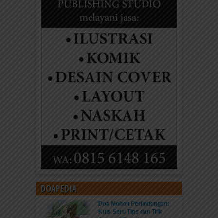
DOAPEDIA
Doa Mohon Perlindungan:
Kuis Seru Tips dan Trik