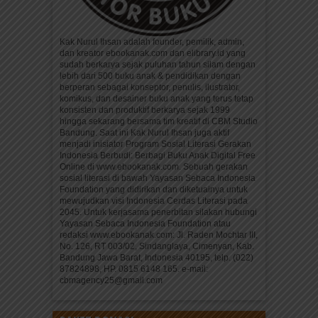
Kak Nurul Ihsan adalah founder, pemilik, admin,
dan kreator ebookanak.com dan elibrary.id yang
sudah berkarya sejak puluhan tahun silam dengan
lebih dari 500 buku anak & pendidikan dengan
berperan sebagai konseptor, penulis, ilustrator,
komikus, dan desainer buku anak yang terus tetap
konsisten dan produktif berkarya sejak 1999
hingga sekarang bersama tim kreatif di CBM Studio
Bandung. Saat ini Kak Nurul Ihsan juga aktif
menjadi inisiator Program Sosial Literasi Gerakan
Indonesia Berbudi: Berbagi Buku Anak Digital Free
Online di www.ebookanak.com. Sebuah gerakan
sosial literasi di bawah Yayasan Sebaca Indonesia
Foundation yang didirikan dan diketuainya untuk
mewujudkan visi Indonesia Cerdas Literasi pada
2045. Untuk kerjasama penerbitan silakan hubungi
Yayasan Sebaca Indonesia Foundation atau
redaksi www.ebookanak.com: Jl. Raden Mochtar III,
No. 126, RT 003/02, Sindanglaya, Cimenyan, Kab.
Bandung Jawa Barat, Indonesia 40195, telp. (022)
87824898, HP. 0815 6148 165. e-mail:
cbmagency25@gmail.com