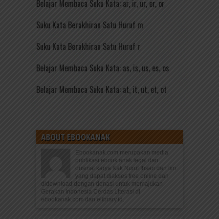
Belajar Membaca Suku Kata: ar, ir, ur, er, or
Suku Kata Berakhiran Satu Huruf m
Suku Kata Berakhiran Satu Huruf r
Belajar Membaca Suku Kata: as, is, us, es, os
Belajar Membaca Suku Kata: at, it, ut, et, ot
ABOUT EBOOKANAK
Ebookanak.com merupakan media
publikasi ebook anak legal dan
orisinal karya Kak Nurul Ihsan dan tim
yang dapat diakses free online dan
didownload dengan donasi untuk memajukan
Gerakan Indonesia Cerdas Literasi di
ebookanak.com dan elibrary.id.