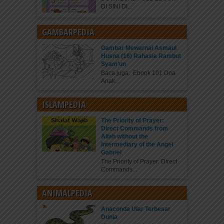
DI SINI DI...
GAMBARPEDIA
Gambar Mewarnai Asmaul
Husna (16) Rahasia Rambut
Syam’un
Baca juga: Ebook 101 Doa
Anak...
ISLAMPEDIA
The Priority of Prayer:
Direct Commands from
Allah without the
Intermediary of the Angel
Gabriel
The Priority of Prayer: Direct
Commands...
ANIMALPEDIA
Anaconda Ular Terbesar
Dunia