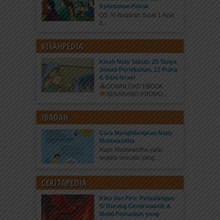
Kebutuhan Pokok
QS. Al-Baqarah Surat 1 Ayat
3...
KISAHPEDIA
Kisah Nabi Yakub: 25 Tanya
Jawab Pernikahan, 12 Putra
& Bani Israel
DOWNLOAD EBOOK
SEKARANG
PROMO...
IBADAH
Cara Menghilangkan Najis
Mutawasitha
Najis Mutawasitha yaitu
segala sesuatu yang...
CERITAPEDIA
Kiko dan Firo: Petualangan
Si Burung Cendrawasih &
Mobil Pemadam yang