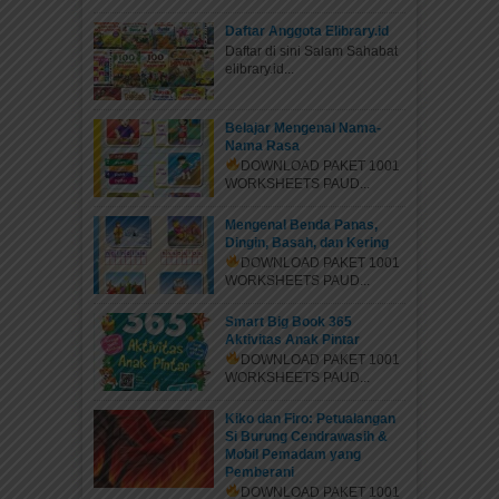
Daftar Anggota Elibrary.id
Daftar di sini Salam Sahabat
elibrary.id...
Belajar Mengenal Nama-
Nama Rasa
DOWNLOAD PAKET 1001
WORKSHEETS PAUD...
Mengenal Benda Panas,
Dingin, Basah, dan Kering
DOWNLOAD PAKET 1001
WORKSHEETS PAUD...
Smart Big Book 365
Aktivitas Anak Pintar
DOWNLOAD PAKET 1001
WORKSHEETS PAUD...
Kiko dan Firo: Petualangan
Si Burung Cendrawasih &
Mobil Pemadam yang
Pemberani
DOWNLOAD PAKET 1001