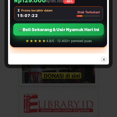
Rp129.000
Rp185.000
-30%
Promo berakhir dalam
Stok Terbatas!
15:07:20
Beli Sekarang & Usir Nyamuk Hari Ini
★★★★★
4.8/5 · 12.400+ pembeli puas