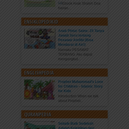
Ebook Anak Shaleh Doa
harian...
ENSIKLOPEDIKID
Anak Pintar Sains: 25 Tanya
Jawab Seru tentang
Pesawat Amfibi (Bisa
Mendarat di Air!)
Namaku PESAWAT
TERBANG. Aku dapat
mengangkut...
ENGLISHPEDIA
Prophet Muhammad’s Love
for Children – Islamic Story
for Kids
Introduction When we talk
about Prophet...
QURANPEDIA
Sebaik-Baik Sedekah
Adalah Kelebihan dari