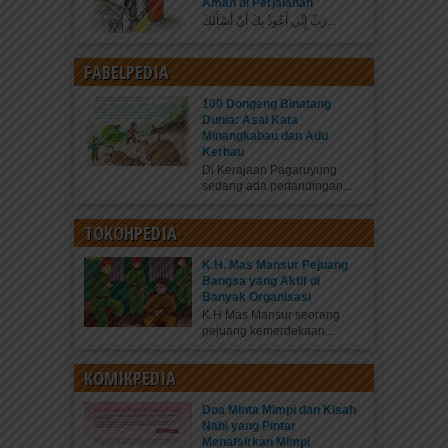
Aman di Perjalanan
رَبِّ إِنِّي أَعُوذُ بِكَ أَنْ أَسْأَلَكَ...
FABELPEDIA
100 Dongeng Binatang
Dunia: Asal Kata
Minangkabau dan Adu
Kerbau
Di Kerajaan Pagaruyung
sedang ada pertandingan...
TOKOHPEDIA
K.H. Mas Mansur Pejuang
Bangsa yang Aktif di
Banyak Organisasi
K.H Mas Mansur seorang
pejuang kemerdekaan...
KOMIKPEDIA
Doa Minta Mimpi dan Kisah
Nabi yang Pintar
Menafsirkan Mimpi