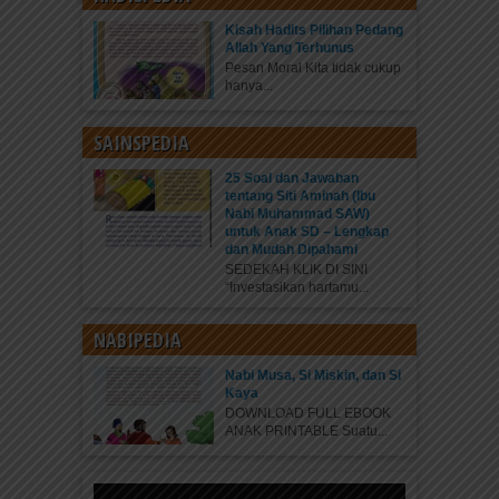
Kisah Hadits Pilihan Pedang
Allah Yang Terhunus
Pesan Moral Kita tidak cukup
hanya...
SAINSPEDIA
25 Soal dan Jawaban
tentang Siti Aminah (Ibu
Nabi Muhammad SAW)
untuk Anak SD – Lengkap
dan Mudah Dipahami
SEDEKAH KLIK DI SINI
“Investasikan hartamu...
NABIPEDIA
Nabi Musa, Si Miskin, dan Si
Kaya
DOWNLOAD FULL EBOOK
ANAK PRINTABLE Suatu...