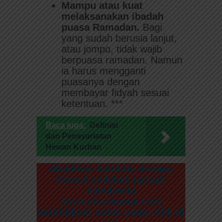
Mampu atau kuat
melaksanakan ibadah
puasa Ramadan.
Bagi
yang sudah berusia lanjut,
atau jompo, tidak wajib
berpuasa ramadan. Namun
ia harus mengganti
puasanya dengan
membayar fidyah sesuai
ketentuan. ***
Baca juga:
Definisi
dan Pensyariatan
Hewan Kurban
Abadikan hartamu dengan
donasi sedekah jariyah
membantu
www.ebookanak.com
berkhidmat untuk umat. Klik di