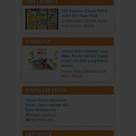
PAKET DONASI
192 Halaman Ebook PDF 8
Judul Seri Fiqih Anak
DOWNLOAD EBOOK ANAK
KAK NURUL IHSAN...
DOWNLOAD
Ulasan Buku Gambar Lucu
Mika: Media Literasi Digital
Anak Usia Dini yang Penuh
Makna
Ulasan Buku Gambar Lucu
Mika: Belajar...
DOWNLOAD EBOOK
Ulasan Buku Sakuntala:
Kisah Cinta Legenda dari
Epos Mahabarata
TOKO RESMI &
TERPERCAYA
...
HADISPEDIA