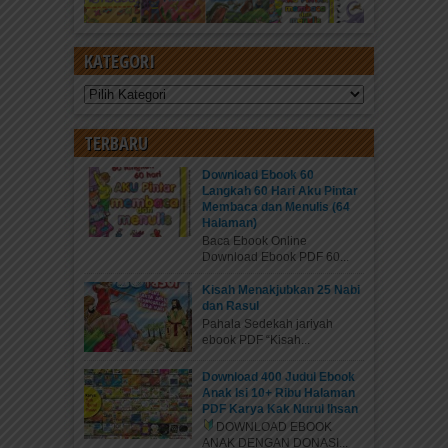
KATEGORI
Kategori
TERBARU
Download Ebook 60
Langkah 60 Hari Aku Pintar
Membaca dan Menulis (64
Halaman)
Baca Ebook Online
Download Ebook PDF 60...
Kisah Menakjubkan 25 Nabi
dan Rasul
Pahala Sedekah jariyah
ebook PDF “Kisah...
Download 400 Judul Ebook
Anak Isi 10+ Ribu Halaman
PDF Karya Kak Nurul Ihsan
DOWNLOAD EBOOK
ANAK DENGAN DONASI...