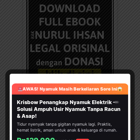
AWAS! Nyamuk Masih Berkeliaran Sore Ini
HEMAT 30%
BANTU KAMI DENGAN DONASI
Krisbow Penangkap Nyamuk Elektrik —
Solusi Ampuh Usir Nyamuk Tanpa Racun
& Asap!
Tidur nyenyak tanpa gigitan nyamuk lagi. Praktis,
hemat listrik, aman untuk anak & keluarga di rumah.