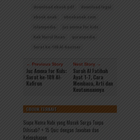
download ebook pdf
download legal
ebook anak
ebookanak.com
islampedia
juz amma for kids
Kak Nurul Ihsan
quranpedia
Surat ke-108 Al-Kautsar
← Previous Story
Next Story →
Juz Amma for Kids:
Surah Al Fatihah
Surat ke-109 Al-
Ayat 1-7, Cara
Kafirun
Membaca, Arti dan
Keutamaannya
EBOOK TERKAIT
Siapa Nama Nabi yang Masuk Surga Tanpa
Dihisab? + 15 Quiz dengan Jawaban dan
Kelengkapan