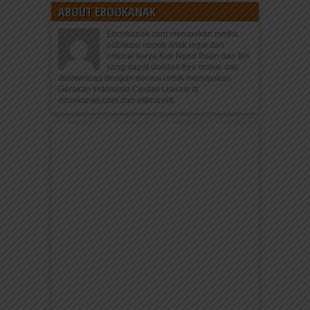
ABOUT EBOOKANAK
Ebookanak.com merupakan media
publikasi ebook anak legal dan
orisinal karya Kak Nurul Ihsan dan tim
yang dapat diakses free online dan
didownload dengan donasi untuk memajukan
Gerakan Indonesia Cerdas Literasi di
ebookanak.com dan elibrary.id.