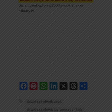
Baca download print 2500 ebook anak di
elibrary.id
Facebook
Pinterest
WhatsApp
LinkedIn
X
Threads
Share
download ebook anak
download ebook juz amma for kids