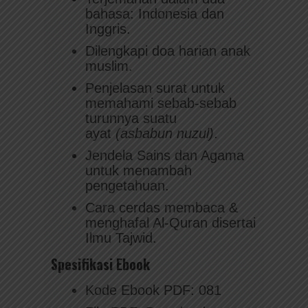
bahasa: Indonesia dan
Inggris.
Dilengkapi doa harian anak
muslim.
Penjelasan surat untuk
memahami sebab-sebab
turunnya suatu
ayat
(asbabun nuzul)
.
Jendela Sains dan Agama
untuk menambah
pengetahuan.
Cara cerdas membaca &
menghafal Al-Quran disertai
Ilmu Tajwid.
Spesifikasi Ebook
Kode Ebook PDF: 081