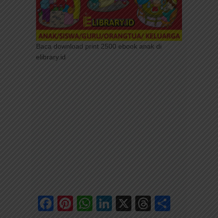
Baca download print 2500 ebook anak di
elibrary.id
Facebook
Pinterest
WhatsApp
LinkedIn
X
Threads
Share