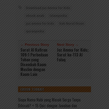
Download Juz Amma for Kids
ebook anak
islampedia
juz amma for kids
Kak Nurul Ihsan
quranpedia
← Previous Story
Next Story →
Surat Al Kafirun
Juz Amma for Kids;
109:1 Perbedaan
Surat ke-113 Al
Tuhan yang
Falaq
Disembah Kaum
Muslim dengan
Kaum Lain
EBOOK TERKAIT
Siapa Nama Nabi yang Masuk Surga Tanpa
Dihisab? + 15 Quiz dengan Jawaban dan