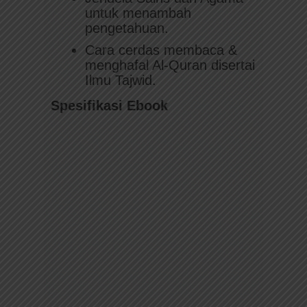
untuk menambah
pengetahuan.
Cara cerdas membaca &
menghafal Al-Quran disertai
Ilmu Tajwid.
Spesifikasi Ebook