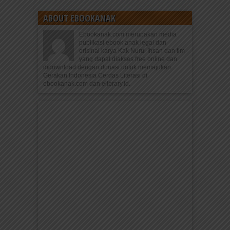
ABOUT EBOOKANAK
Ebookanak.com merupakan media
publikasi ebook anak legal dan
orisinal karya Kak Nurul Ihsan dan tim
yang dapat diakses free online dan
didownload dengan donasi untuk memajukan
Gerakan Indonesia Cerdas Literasi di
ebookanak.com dan elibrary.id.