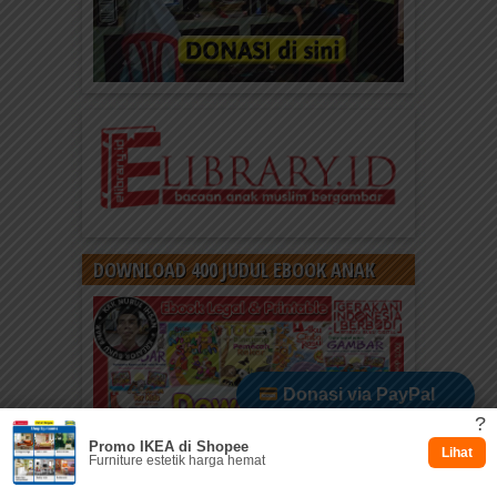
DOWNLOAD 400 JUDUL EBOOK ANAK
Donasi via PayPal
?
Promo IKEA di Shopee
Dukung via Kitabisa
Lihat
Furniture estetik harga hemat