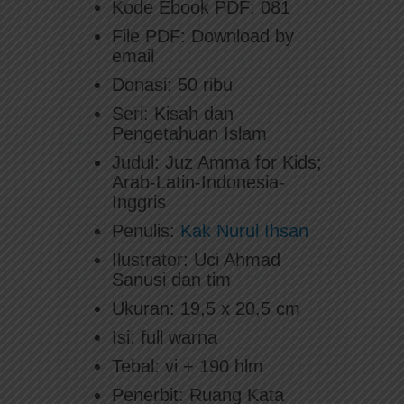
Kode Ebook PDF: 081
File PDF: Download by
email
Donasi: 50 ribu
Seri: Kisah dan
Pengetahuan Islam
Judul: Juz Amma for Kids;
Arab-Latin-Indonesia-
Inggris
Penulis:
Kak Nurul Ihsan
Ilustrator: Uci Ahmad
Sanusi dan tim
Ukuran: 19,5 x 20,5 cm
Isi: full warna
Tebal: vi + 190 hlm
Penerbit: Ruang Kata