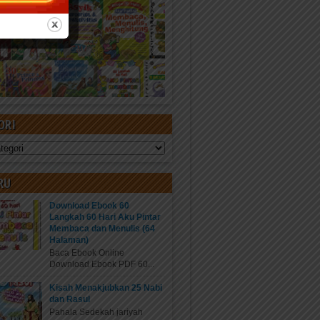
ORI
RU
Download Ebook 60
Langkah 60 Hari Aku Pintar
Membaca dan Menulis (64
Halaman)
Baca Ebook Online
Download Ebook PDF 60...
Kisah Menakjubkan 25 Nabi
dan Rasul
Pahala Sedekah jariyah