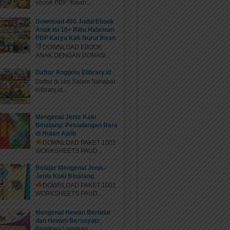
ebook PDF “Kisah...
Download 400 Judul Ebook
Anak Isi 10+ Ribu Halaman
PDF Karya Kak Nurul Ihsan
DOWNLOAD EBOOK
ANAK DENGAN DONASI...
Daftar Anggota Elibrary.id
Daftar di sini Salam Sahabat
elibrary.id...
Mengenal Jenis Kaki
Binatang: Petualangan Rara
di Hutan Ajaib
DOWNLOAD PAKET 1001
WORKSHEETS PAUD...
Belajar Mengenal Jenis-
Jenis Kaki Binatang
DOWNLOAD PAKET 1001
WORKSHEETS PAUD...
Mengenal Hewan Bertelur
dan Hewan Bersayap:
Panduan Lengkap