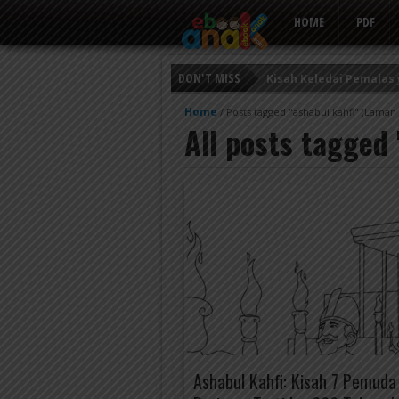
HOME
PDF
DON'T MISS
Kisah Keledai Pemalas
Persahabatan Empat E
Home
/
Posts tagged "ashabul kahfi"
(Laman 
All posts tagged 
Putri Ayu dan Prajurit 
Ashabul Kahfi: Kisah 7 Pemuda