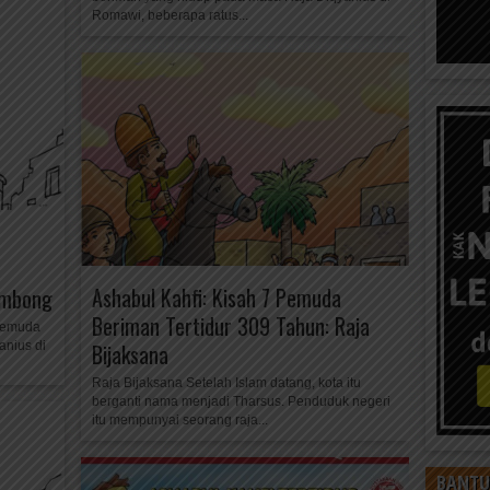
Romawi, beberapa ratus...
Ashabul Kahfi: Kisah 7 Pemuda
Sombong
Beriman Tertidur 309 Tahun: Raja
pemuda
anius di
Bijaksana
Raja Bijaksana Setelah Islam datang, kota itu
berganti nama menjadi Tharsus. Penduduk negeri
itu mempunyai seorang raja...
BANTU