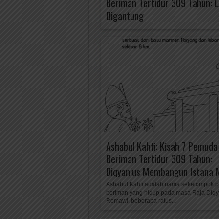
Beriman Tertidur 309 Tahun: 
Digantung
Ashabul Kahfi: Kisah 7 Pemuda
Beriman Tertidur 309 Tahun:
Diqyanius Membangun Istana
Ashabul Kahfi adalah nama sekelompok 
beriman yang hidup pada masa Raja Diqy
Romawi, beberapa ratus...