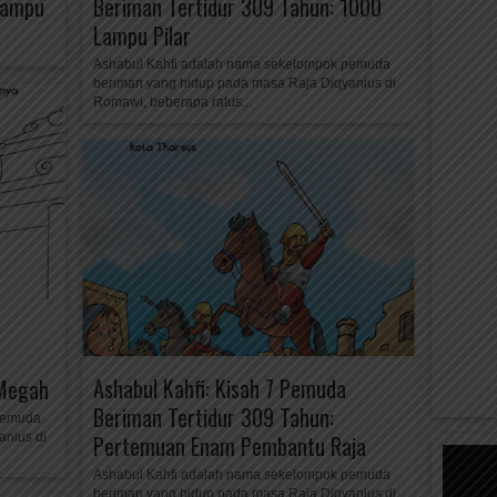
Lampu
Beriman Tertidur 309 Tahun: 1000
Lampu Pilar
Ashabul Kahfi adalah nama sekelompok pemuda
beriman yang hidup pada masa Raja Diqyanius di
Romawi, beberapa ratus...
Ashabul Kahfi: Kisah 7 Pemuda
 Megah
Beriman Tertidur 309 Tahun:
pemuda
anius di
Pertemuan Enam Pembantu Raja
Ashabul Kahfi adalah nama sekelompok pemuda
beriman yang hidup pada masa Raja Diqyanius di