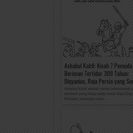
Ashabul Kahfi: Kisah 7 Pemuda
Beriman Tertidur 309 Tahun;
Diqyanius, Raja Persia yang 
Ashabul Kahfi adalah nama sekelompok 
beriman yang hidup pada masa Raja Diqy
Romawi, beberapa ratus...