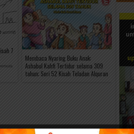
isah 7
Membaca Nyaring Buku Anak:
Ashabul Kahfi Tertidur selama 309
 pemuda
tahun; Seri 52 Kisah Teladan Alquran