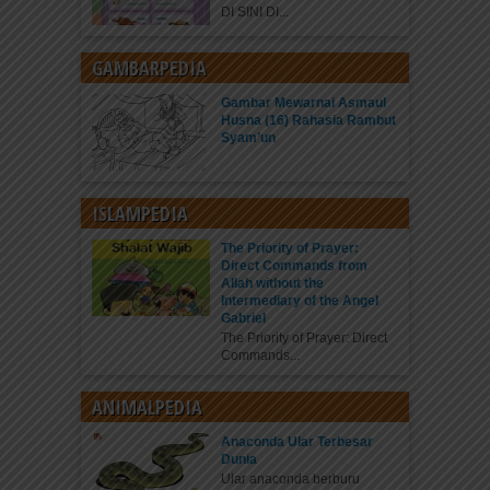
DI SINI DI...
GAMBARPEDIA
Gambar Mewarnai Asmaul
Husna (16) Rahasia Rambut
Syam’un
ISLAMPEDIA
The Priority of Prayer:
Direct Commands from
Allah without the
Intermediary of the Angel
Gabriel
The Priority of Prayer: Direct
Commands...
ANIMALPEDIA
Anaconda Ular Terbesar
Dunia
Ular anaconda berburu