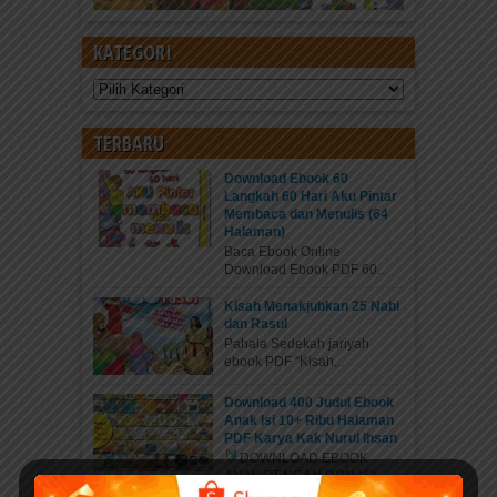
KATEGORI
Kategori
TERBARU
Download Ebook 60
Langkah 60 Hari Aku Pintar
Membaca dan Menulis (64
Halaman)
Baca Ebook Online
Download Ebook PDF 60...
Kisah Menakjubkan 25 Nabi
dan Rasul
Pahala Sedekah jariyah
ebook PDF “Kisah...
Download 400 Judul Ebook
Anak Isi 10+ Ribu Halaman
PDF Karya Kak Nurul Ihsan
DOWNLOAD EBOOK
ANAK DENGAN DONASI...