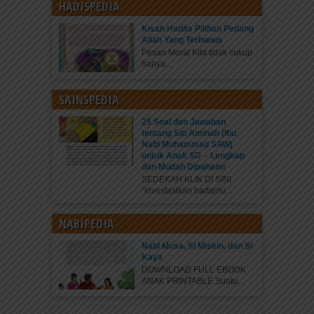
HADISPEDIA
Kisah Hadits Pilihan Pedang
Allah Yang Terhunus
Pesan Moral Kita tidak cukup
hanya...
SAINSPEDIA
25 Soal dan Jawaban
tentang Siti Aminah (Ibu
Nabi Muhammad SAW)
untuk Anak SD – Lengkap
dan Mudah Dipahami
SEDEKAH KLIK DI SINI
“Investasikan hartamu...
NABIPEDIA
Nabi Musa, Si Miskin, dan Si
Kaya
DOWNLOAD FULL EBOOK
ANAK PRINTABLE Suatu...