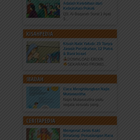
Adalah Kelebihan dari
Kebutuhan Pokok
QS. Al-Baqarah Surat 1 Ayat
3...
KISAHPEDIA
Kisah Nabi Yakub: 25 Tanya
Jawab Pernikahan, 12 Putra
& Bani Israel
DOWNLOAD EBOOK
SEKARANG
PROMO...
IBADAH
Cara Menghilangkan Najis
Mutawasitha
Najis Mutawasitha yaitu
segala sesuatu yang...
CERITAPEDIA
Mengenal Jenis Kaki
Binatang: Petualangan Rara