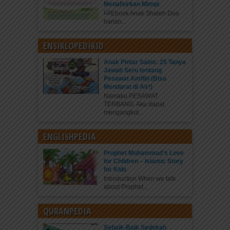
Menafsirkan Mimpi
Ebook Anak Shaleh Doa
harian...
ENSIKLOPEDIKID
Anak Pintar Sains: 25 Tanya
Jawab Seru tentang
Pesawat Amfibi (Bisa
Mendarat di Air!)
Namaku PESAWAT
TERBANG. Aku dapat
mengangkut...
ENGLISHPEDIA
Prophet Muhammad’s Love
for Children – Islamic Story
for Kids
Introduction When we talk
about Prophet...
QURANPEDIA
Sebaik-Baik Sedekah