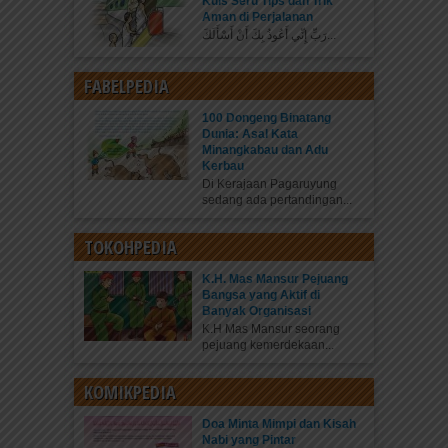
Kuis Seru Tips dan Trik
Aman di Perjalanan
رَبِّ إِنِّي أَعُوذُ بِكَ أَنْ أَسْأَلَكَ...
FABELPEDIA
100 Dongeng Binatang
Dunia: Asal Kata
Minangkabau dan Adu
Kerbau
Di Kerajaan Pagaruyung
sedang ada pertandingan...
TOKOHPEDIA
K.H. Mas Mansur Pejuang
Bangsa yang Aktif di
Banyak Organisasi
K.H Mas Mansur seorang
pejuang kemerdekaan...
KOMIKPEDIA
Doa Minta Mimpi dan Kisah
Nabi yang Pintar