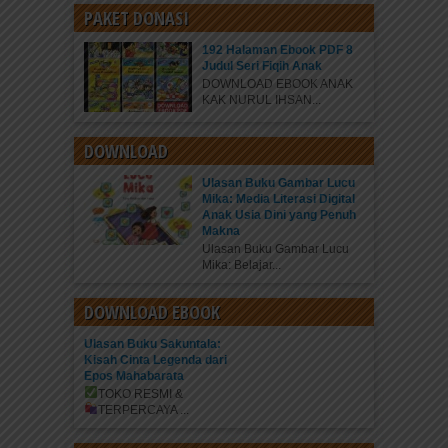
PAKET DONASI
192 Halaman Ebook PDF 8
Judul Seri Fiqih Anak
DOWNLOAD EBOOK ANAK
KAK NURUL IHSAN...
DOWNLOAD
Ulasan Buku Gambar Lucu
Mika: Media Literasi Digital
Anak Usia Dini yang Penuh
Makna
Ulasan Buku Gambar Lucu
Mika: Belajar...
DOWNLOAD EBOOK
Ulasan Buku Sakuntala:
Kisah Cinta Legenda dari
Epos Mahabarata
TOKO RESMI &
TERPERCAYA
...