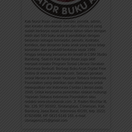
Kak Nurul Ihsan adalah founder, pemilik, admin,
dan kreator ebookanak.com dan elibrary.id yang
sudah berkarya sejak puluhan tahun silam dengan
lebih dari 500 buku anak & pendidikan dengan
berperan sebagai konseptor, penulis, ilustrator,
komikus, dan desainer buku anak yang terus tetap
konsisten dan produktif berkarya sejak 1999
hingga sekarang bersama tim kreatif di CBM Studio
Bandung. Saat ini Kak Nurul Ihsan juga aktif
menjadi inisiator Program Sosial Literasi Gerakan
Indonesia Berbudi: Berbagi Buku Anak Digital Free
Online di www.ebookanak.com. Sebuah gerakan
sosial literasi di bawah Yayasan Sebaca Indonesia
Foundation yang didirikan dan diketuainya untuk
mewujudkan visi Indonesia Cerdas Literasi pada
2045. Untuk kerjasama penerbitan silakan hubungi
Yayasan Sebaca Indonesia Foundation atau
redaksi www.ebookanak.com: Jl. Raden Mochtar III,
No. 126, RT 003/02, Sindanglaya, Cimenyan, Kab.
Bandung Jawa Barat, Indonesia 40195, telp. (022)
87824898, HP. 0815 6148 165. e-mail:
cbmagency25@gmail.com