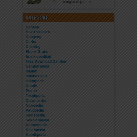
mangsa di pohon...
KATEGORI
Bahasa
Buku Sekolah
Dongeng
Cerita
Coloring
Ebook Gratis
Ensiklopedikid
Free Download Gambar
Gambarpedia
Ibadah
Indonesiaku
Islampedia
Komik
Poster
Tokohpedia
Quranpedia
Nabipedia
Paudpedia
Sainspedia
Sekolahpedia
Kamuspedia
Kisahpedia
Komikpedia