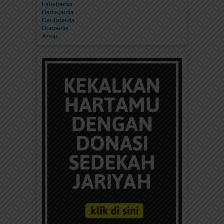
Fabelpedia
Hadispedia
Ceritapedia
Doapedia
Arsip