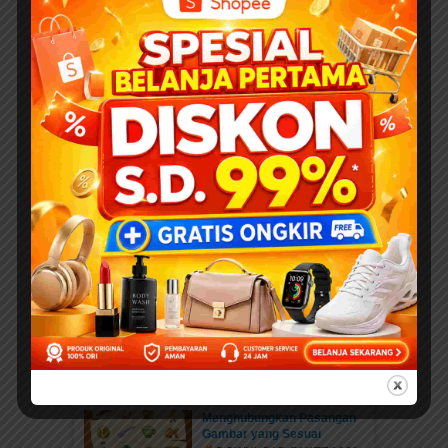
Daftar Anggota Elibrary.id
Daftar di sini Salam Sahabat
elibrary.id...
Mengenal Jenis Kaki
Binatang: Petualangan Rara
di Hutan Ajaib
DOWNLOAD PAKET 1001
WORKSHEETS PAUD...
Belajar Mengenal Jenis-
Jenis Kaki Binatang
DOWNLOAD PAKET 1001
WORKSHEETS PAUD...
Mengenal Hewan Bertelur
dan Hewan Bersayap:
Panduan Lengkap
Worksheet Edukatif untuk
Anak
DOWNLOAD PAKET 1001
WORKSHEETS PAUD...
Menghubungkan Pasangan
Gambar yang Sesuai