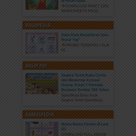
di Hutan Ajaib
DOWNLOAD PAKET 1001
WORKSHEETS PAUD...
PAUDPEDIA
Suku Kata Berakhiran Satu
Huruf “ng”
PROMO TERBATAS • KLIK
DI...
ARSIP PDF
Segera Terbit Buku Cerita
dan Mewarnai Asmaul
Husna: Kisah 7 Pemuda
Beriman Tertidur 309 Tahun
Spesifikasi Buku Anak
Segera Terbit Spesifikasi...
KAMUSPEDIA
Nama-Nama Hewan di Laut
(2)
DOWNLOAD FULL EBOOK