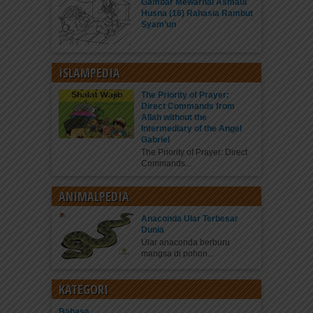
Gambar Mewarnai Asmaul
Husna (16) Rahasia Rambut
Syam’un
ISLAMPEDIA
The Priority of Prayer:
Direct Commands from
Allah without the
Intermediary of the Angel
Gabriel
The Priority of Prayer: Direct
Commands...
ANIMALPEDIA
Anaconda Ular Terbesar
Dunia
Ular anaconda berburu
mangsa di pohon...
KATEGORI
Bahasa