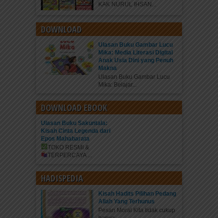
KAK NURUL IHSAN...
DOWNLOAD
Ulasan Buku Gambar Lucu
Mika: Media Literasi Digital
Anak Usia Dini yang Penuh
Makna
Ulasan Buku Gambar Lucu
Mika: Belajar...
DOWNLOAD EBOOK
Ulasan Buku Sakuntala:
Kisah Cinta Legenda dari
Epos Mahabarata
TOKO RESMI &
TERPERCAYA
...
HADISPEDIA
Kisah Hadits Pilihan Pedang
Allah Yang Terhunus
Pesan Moral Kita tidak cukup