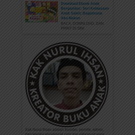
Download Ebook Anak
Bergambar: Seri Kebiasaan
Anak Saleh; Bagaimana
Aku Makan
BACA, DOWNLOAD, DAN
PRINT DI SINI
Kak Nurul Ihsan adalah founder, pemilik, admin,
dan kreator ebookanak.com dan elibrary.id yang