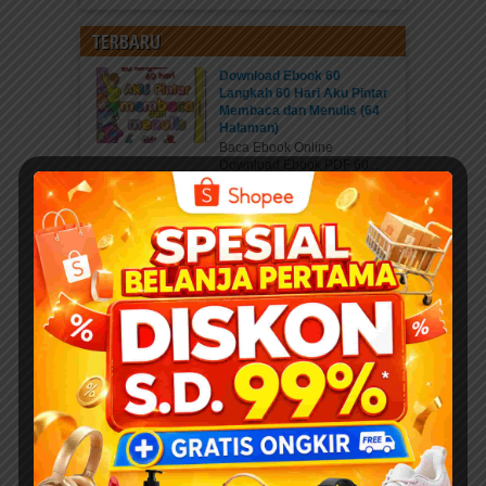
TERBARU
Download Ebook 60
Langkah 60 Hari Aku Pintar
Membaca dan Menulis (64
Halaman)
Baca Ebook Online
Download Ebook PDF 60...
Kisah Menakjubkan 25 Nabi
dan Rasul
Pahala Sedekah jariyah
ebook PDF “Kisah...
Download 400 Judul Ebook
Anak Isi 10+ Ribu Halaman
PDF Karya Kak Nurul Ihsan
DOWNLOAD EBOOK
ANAK DENGAN DONASI...
Daftar Anggota Elibrary.id
Daftar di sini Salam Sahabat
elibrary.id...