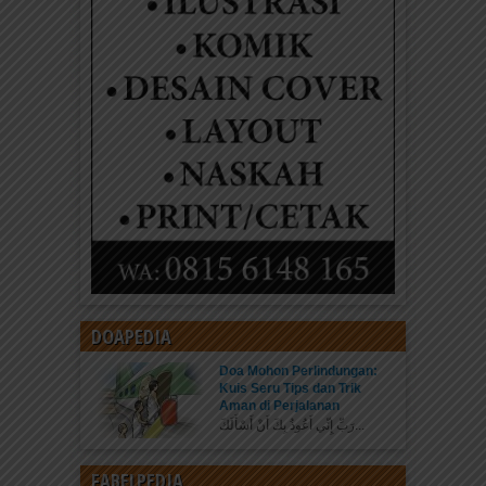
DOAPEDIA
Doa Mohon Perlindungan:
Kuis Seru Tips dan Trik
Aman di Perjalanan
رَبِّ إِنِّي أَعُوذُ بِكَ أَنْ أَسْأَلَكَ...
FABELPEDIA