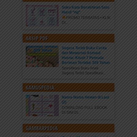
Suku Kata Berakhiran Satu
Huruf “ng”
PROMO TERBATAS • KLIK
DI...
ARSIP PDF
Segera Terbit Buku Cerita
dan Mewarnai Asmaul
Husna: Kisah 7 Pemuda
Beriman Tertidur 309 Tahun
Spesifikasi Buku Anak
Segera Terbit Spesifikasi...
KAMUSPEDIA
Nama-Nama Hewan di Laut
(2)
DOWNLOAD FULL EBOOK
DI SINI DI...
GAMBARPEDIA