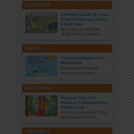
KISAHPEDIA
Kisah Nabi Yakub: 25 Tanya
Jawab Pernikahan, 12 Putra
& Bani Israel
DOWNLOAD EBOOK
SEKARANG
PROMO...
IBADAH
Cara Menghilangkan Najis
Mutawasitha
Najis Mutawasitha yaitu
segala sesuatu yang...
CERITAPEDIA
Mengenal Jenis Kaki
Binatang: Petualangan Rara
di Hutan Ajaib
DOWNLOAD PAKET 1001
WORKSHEETS PAUD...
PAUDPEDIA