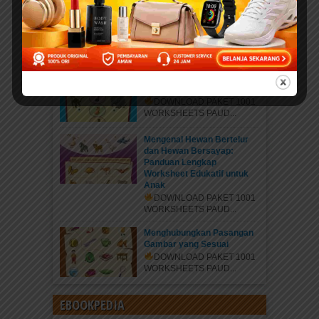
Mengenal Jenis Kaki
Binatang: Petualangan Rara
di Hutan Ajaib
DOWNLOAD PAKET 1001
WORKSHEETS PAUD...
Belajar Mengenal Jenis-
Jenis Kaki Binatang
DOWNLOAD PAKET 1001
WORKSHEETS PAUD...
Mengenal Hewan Bertelur
dan Hewan Bersayap:
Panduan Lengkap
Worksheet Edukatif untuk
Anak
DOWNLOAD PAKET 1001
WORKSHEETS PAUD...
Menghubungkan Pasangan
Gambar yang Sesuai
DOWNLOAD PAKET 1001
WORKSHEETS PAUD...
EBOOKPEDIA