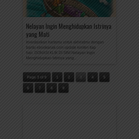
Nelayan Ingin Menghidupkan Istrinya
yang Mati
Investasikan hartamu untuk akhiratmu dengan
bantu ebookanak.com update konten tiap
hari. DONASI KLIK DI SINI Nelayan Ingin
Menghidupkan Istrinya yang...
Page 3 of 9
1
2
3
4
5
6
7
8
9