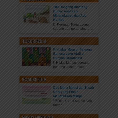
100 Dongeng Binatang
Dunia: Asal Kata
Minangkabau dan Adu
Kerbau
Di Kerajaan Pagaruyung
sedang ada pertandingan...
TOKOHPEDIA
K.H. Mas Mansur Pejuang
Bangsa yang Aktif di
Banyak Organisasi
K.H Mas Mansur seorang
pejuang kemerdekaan...
KOMIKPEDIA
Doa Minta Mimpi dan Kisah
Nabi yang Pintar
Menafsirkan Mimpi
Ebook Anak Shaleh Doa
harian...
ENSIKLOPEDIKID