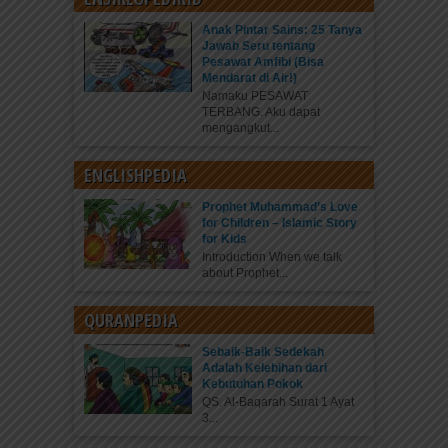
Anak Pintar Sains: 25 Tanya
Jawab Seru tentang
Pesawat Amfibi (Bisa
Mendarat di Air!)
Namaku PESAWAT
TERBANG. Aku dapat
mengangkut...
ENGLISHPEDIA
Prophet Muhammad’s Love
for Children – Islamic Story
for Kids
Introduction When we talk
about Prophet...
QURANPEDIA
Sebaik-Baik Sedekah
Adalah Kelebihan dari
Kebutuhan Pokok
QS. Al-Baqarah Surat 1 Ayat
3...