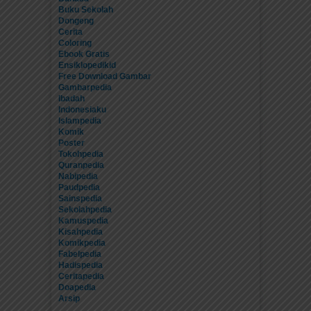
Buku Sekolah
Dongeng
Cerita
Coloring
Ebook Gratis
Ensiklopedikid
Free Download Gambar
Gambarpedia
Ibadah
Indonesiaku
Islampedia
Komik
Poster
Tokohpedia
Quranpedia
Nabipedia
Paudpedia
Sainspedia
Sekolahpedia
Kamuspedia
Kisahpedia
Komikpedia
Fabelpedia
Hadispedia
Ceritapedia
Doapedia
Arsip