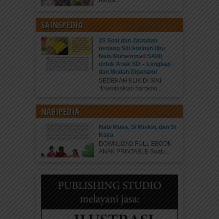
hanya...
SAINSPEDIA
25 Soal dan Jawaban
tentang Siti Aminah (Ibu
Nabi Muhammad SAW)
untuk Anak SD – Lengkap
dan Mudah Dipahami
SEDEKAH KLIK DI SINI
“Investasikan hartamu...
NABIPEDIA
Nabi Musa, Si Miskin, dan Si
Kaya
DOWNLOAD FULL EBOOK
ANAK PRINTABLE Suatu...