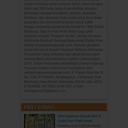
sudah berkarya sejak puluhan tahun silam dengan
lebih dari 500 buku anak & pendidikan dengan
berperan sebagai konseptor, penulis, ilustrator,
komikus, dan desainer buku anak yang terus tetap
konsisten dan produktif berkarya sejak 1999
hingga sekarang bersama tim kreatif di CBM Studio
Bandung. Saat ini Kak Nurul Ihsan juga aktif
menjadi inisiator Program Sosial Literasi Gerakan
Indonesia Berbudi: Berbagi Buku Anak Digital Free
Online di www.ebookanak.com. Sebuah gerakan
sosial literasi di bawah Yayasan Sebaca Indonesia
Foundation yang didirikan dan diketuainya untuk
mewujudkan visi Indonesia Cerdas Literasi pada
2045. Untuk kerjasama penerbitan silakan hubungi
Yayasan Sebaca Indonesia Foundation atau
redaksi www.ebookanak.com: Jl. Raden Mochtar III,
No. 126, RT 003/02, Sindanglaya, Cimenyan, Kab.
Bandung Jawa Barat, Indonesia 40195, telp. (022)
87824898, HP. 0815 6148 165. e-mail:
cbmagency25@gmail.com
PAKET DONASI
192 Halaman Ebook PDF 8
Judul Seri Fiqih Anak
DOWNLOAD EBOOK ANAK