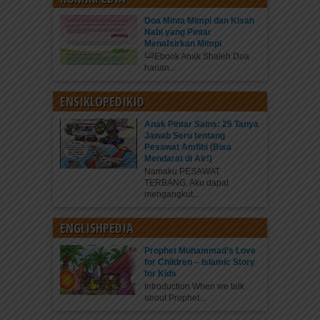
Doa Minta Mimpi dan Kisah
Nabi yang Pintar
Menafsirkan Mimpi
Ebook Anak Shaleh Doa
harian...
ENSIKLOPEDIKID
Anak Pintar Sains: 25 Tanya
Jawab Seru tentang
Pesawat Amfibi (Bisa
Mendarat di Air!)
Namaku PESAWAT
TERBANG. Aku dapat
mengangkut...
ENGLISHPEDIA
Prophet Muhammad’s Love
for Children – Islamic Story
for Kids
Introduction When we talk
about Prophet...