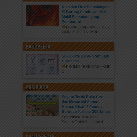
Kiko dan Firo: Petualangan
Si Burung Cendrawasih &
Mobil Pemadam yang
Pemberani
DOWNLOAD PAKET 1001
WORKSHEETS PAUD...
PAUDPEDIA
Suku Kata Berakhiran Satu
Huruf “ng”
PROMO TERBATAS • KLIK
DI...
ARSIP PDF
Segera Terbit Buku Cerita
dan Mewarnai Asmaul
Husna: Kisah 7 Pemuda
Beriman Tertidur 309 Tahun
Spesifikasi Buku Anak
Segera Terbit Spesifikasi...
KAMUSPEDIA