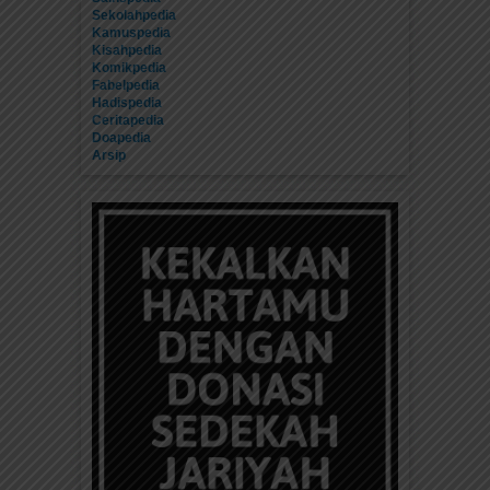
Sekolahpedia
Kamuspedia
Kisahpedia
Komikpedia
Fabelpedia
Hadispedia
Ceritapedia
Doapedia
Arsip