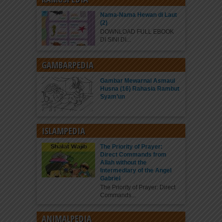
Nama-Nama Hewan di Laut
(2)
DOWNLOAD FULL EBOOK
DI SINI DI...
GAMBARPEDIA
Gambar Mewarnai Asmaul
Husna (16) Rahasia Rambut
Syam’un
ISLAMPEDIA
The Priority of Prayer:
Direct Commands from
Allah without the
Intermediary of the Angel
Gabriel
The Priority of Prayer: Direct
Commands...
ANIMALPEDIA