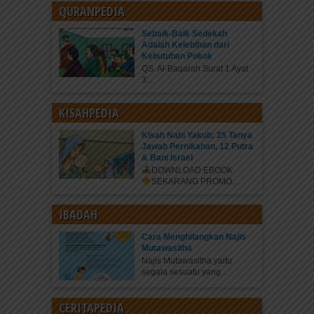
QURANPEDIA
Sebaik-Baik Sedekah
Adalah Kelebihan dari
Kebutuhan Pokok
QS. Al-Baqarah Surat 1 Ayat
3...
KISAHPEDIA
Kisah Nabi Yakub: 25 Tanya
Jawab Pernikahan, 12 Putra
& Bani Israel
DOWNLOAD EBOOK
SEKARANG
PROMO...
IBADAH
Cara Menghilangkan Najis
Mutawasitha
Najis Mutawasitha yaitu
segala sesuatu yang...
CERITAPEDIA