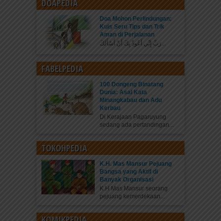
DOAPEDIA
Doa Mohon Perlindungan:
Kuis Seru Tips dan Trik
Aman di Perjalanan
رَبِّ إِنِّي أَعُوذُ بِكَ أَنْ أَسْأَلَكَ...
FABELPEDIA
100 Dongeng Binatang
Dunia: Asal Kata
Minangkabau dan Adu
Kerbau
Di Kerajaan Pagaruyung
sedang ada pertandingan...
TOKOHPEDIA
K.H. Mas Mansur Pejuang
Bangsa yang Aktif di
Banyak Organisasi
K.H Mas Mansur seorang
pejuang kemerdekaan...
KOMIKPEDIA