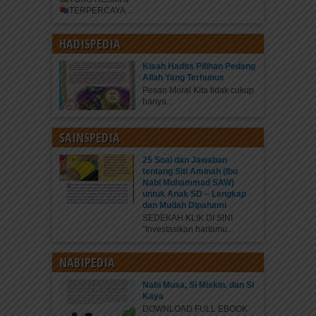
TERPERCAYA
...
HADISPEDIA
Kisah Hadits Pilihan Pedang
Allah Yang Terhunus
Pesan Moral Kita tidak cukup
hanya...
SAINSPEDIA
25 Soal dan Jawaban
tentang Siti Aminah (Ibu
Nabi Muhammad SAW)
untuk Anak SD – Lengkap
dan Mudah Dipahami
SEDEKAH KLIK DI SINI
“Investasikan hartamu...
NABIPEDIA
Nabi Musa, Si Miskin, dan Si
Kaya
DOWNLOAD FULL EBOOK