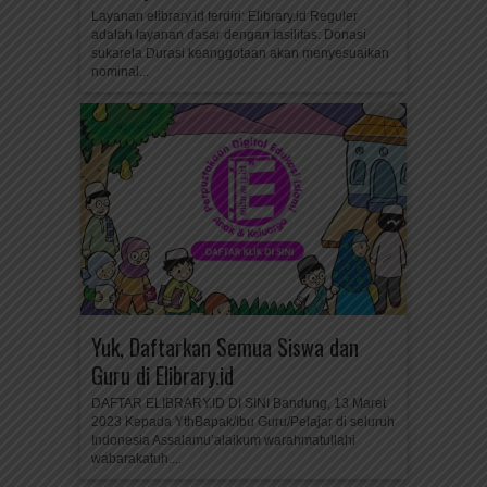
Layanan elibrary.id terdiri: Elibrary.id Reguler
adalah layanan dasar dengan fasilitas: Donasi
sukarela Durasi keanggotaan akan menyesuaikan
nominal...
Yuk, Daftarkan Semua Siswa dan
Guru di Elibrary.id
DAFTAR ELIBRARY.ID DI SINI Bandung, 13 Maret
2023 Kepada YthBapak/Ibu Guru/Pelajar di seluruh
Indonesia Assalamu’alaikum warahmatullahi
wabarakatuh....