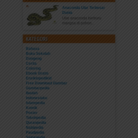
Anaconda Ular Terbesar
Dunia
Ular anaconda berburu
mangsa di pohon...
KATEGORI
Bahasa
Buku Sekolah
Dongeng
Cerita
Coloring
Ebook Gratis
Ensiklopedikid
Free Download Gambar
Gambarpedia
Ibadah
Indonesiaku
Islampedia
Komik
Poster
Tokohpedia
Quranpedia
Nabipedia
Paudpedia
Sainspedia