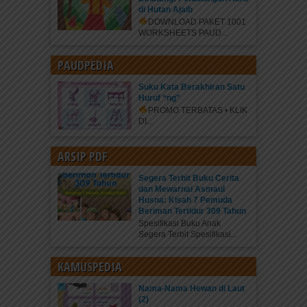
di Hutan Ajaib
DOWNLOAD PAKET 1001
WORKSHEETS PAUD...
PAUDPEDIA
Suku Kata Berakhiran Satu
Huruf “ng”
PROMO TERBATAS • KLIK
DI...
ARSIP PDF
Segera Terbit Buku Cerita
dan Mewarnai Asmaul
Husna: Kisah 7 Pemuda
Beriman Tertidur 309 Tahun
Spesifikasi Buku Anak
Segera Terbit Spesifikasi...
KAMUSPEDIA
Nama-Nama Hewan di Laut
(2)