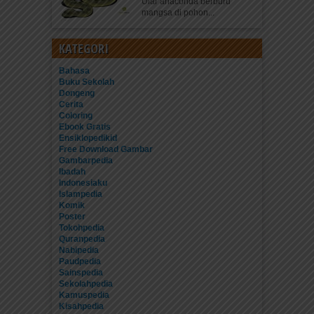
Ular anaconda berburu
mangsa di pohon...
KATEGORI
Bahasa
Buku Sekolah
Dongeng
Cerita
Coloring
Ebook Gratis
Ensiklopedikid
Free Download Gambar
Gambarpedia
Ibadah
Indonesiaku
Islampedia
Komik
Poster
Tokohpedia
Quranpedia
Nabipedia
Paudpedia
Sainspedia
Sekolahpedia
Kamuspedia
Kisahpedia