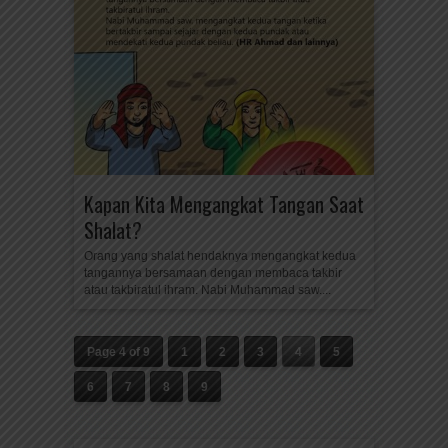
Kapan Kita Mengangkat Tangan Saat
Shalat?
Orang yang shalat hendaknya mengangkat kedua
tangannya bersamaan dengan membaca takbir
atau takbiratul ihram. Nabi Muhammad saw....
Page 4 of 9
1
2
3
4
5
6
7
8
9