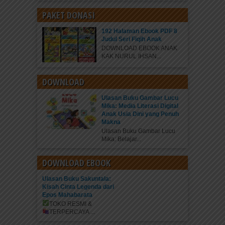
PAKET DONASI
192 Halaman Ebook PDF 8
Judul Seri Fiqih Anak
DOWNLOAD EBOOK ANAK
KAK NURUL IHSAN...
DOWNLOAD
Ulasan Buku Gambar Lucu
Mika: Media Literasi Digital
Anak Usia Dini yang Penuh
Makna
Ulasan Buku Gambar Lucu
Mika: Belajar...
DOWNLOAD EBOOK
Ulasan Buku Sakuntala:
Kisah Cinta Legenda dari
Epos Mahabarata
TOKO RESMI &
TERPERCAYA
...