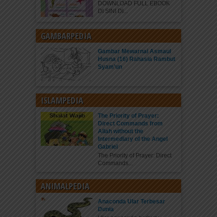
DOWNLOAD FULL EBOOK
DI SINI DI...
GAMBARPEDIA
Gambar Mewarnai Asmaul
Husna (16) Rahasia Rambut
Syam’un
ISLAMPEDIA
The Priority of Prayer:
Direct Commands from
Allah without the
Intermediary of the Angel
Gabriel
The Priority of Prayer: Direct
Commands...
ANIMALPEDIA
Anaconda Ular Terbesar
Dunia