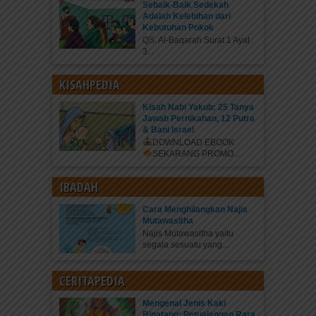
Sebaik-Baik Sedekah
Adalah Kelebihan dari
Kebutuhan Pokok
QS. Al-Baqarah Surat 1 Ayat
3...
KISAHPEDIA
Kisah Nabi Yakub: 25 Tanya
Jawab Pernikahan, 12 Putra
& Bani Israel
DOWNLOAD EBOOK
SEKARANG
PROMO...
IBADAH
Cara Menghilangkan Najis
Mutawasitha
Najis Mutawasitha yaitu
segala sesuatu yang...
CERITAPEDIA
Mengenal Jenis Kaki
Binatang: Petualangan Rara