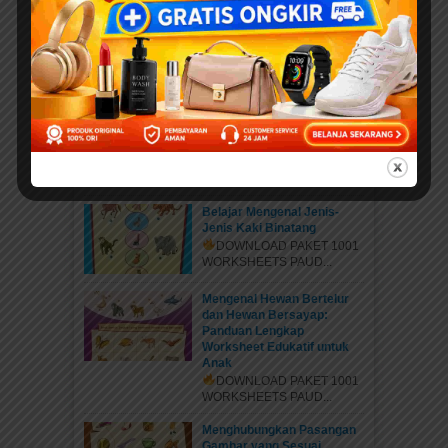
Daftar Anggota Elibrary.id
Daftar di sini Salam Sahabat
elibrary.id...
Mengenal Jenis Kaki
Binatang: Petualangan Rara
di Hutan Ajaib
DOWNLOAD PAKET 1001
WORKSHEETS PAUD...
Belajar Mengenal Jenis-
Jenis Kaki Binatang
DOWNLOAD PAKET 1001
WORKSHEETS PAUD...
Mengenal Hewan Bertelur
dan Hewan Bersayap:
Panduan Lengkap
Worksheet Edukatif untuk
Anak
DOWNLOAD PAKET 1001
WORKSHEETS PAUD...
Menghubungkan Pasangan
Gambar yang Sesuai