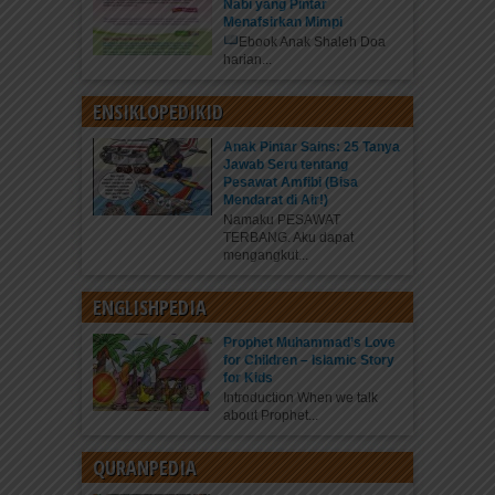
Nabi yang Pintar
Menafsirkan Mimpi
Ebook Anak Shaleh Doa
harian...
ENSIKLOPEDIKID
Anak Pintar Sains: 25 Tanya
Jawab Seru tentang
Pesawat Amfibi (Bisa
Mendarat di Air!)
Namaku PESAWAT
TERBANG. Aku dapat
mengangkut...
ENGLISHPEDIA
Prophet Muhammad’s Love
for Children – Islamic Story
for Kids
Introduction When we talk
about Prophet...
QURANPEDIA