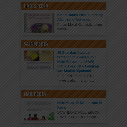
HADISPEDIA
Kisah Hadits Pilihan Pedang
Allah Yang Terhunus
Pesan Moral Kita tidak cukup
hanya...
SAINSPEDIA
25 Soal dan Jawaban
tentang Siti Aminah (Ibu
Nabi Muhammad SAW)
untuk Anak SD – Lengkap
dan Mudah Dipahami
SEDEKAH KLIK DI SINI
“Investasikan hartamu...
NABIPEDIA
Nabi Musa, Si Miskin, dan Si
Kaya
DOWNLOAD FULL EBOOK
ANAK PRINTABLE Suatu...