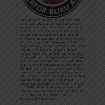
Kak Nurul Ihsan adalah founder, pemilik, admin,
dan kreator ebookanak.com dan elibrary.id yang
sudah berkarya sejak puluhan tahun silam dengan
lebih dari 500 buku anak & pendidikan dengan
berperan sebagai konseptor, penulis, ilustrator,
komikus, dan desainer buku anak yang terus tetap
konsisten dan produktif berkarya sejak 1999
hingga sekarang bersama tim kreatif di CBM Studio
Bandung. Saat ini Kak Nurul Ihsan juga aktif
menjadi inisiator Program Sosial Literasi Gerakan
Indonesia Berbudi: Berbagi Buku Anak Digital Free
Online di www.ebookanak.com. Sebuah gerakan
sosial literasi di bawah Yayasan Sebaca Indonesia
Foundation yang didirikan dan diketuainya untuk
mewujudkan visi Indonesia Cerdas Literasi pada
2045. Untuk kerjasama penerbitan silakan hubungi
Yayasan Sebaca Indonesia Foundation atau
redaksi www.ebookanak.com: Jl. Raden Mochtar III,
No. 126, RT 003/02, Sindanglaya, Cimenyan, Kab.
Bandung Jawa Barat, Indonesia 40195, telp. (022)
87824898, HP. 0815 6148 165. e-mail:
cbmagency25@gmail.com