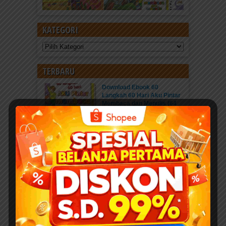
KATEGORI
Kategori
TERBARU
Download Ebook 60
Langkah 60 Hari Aku Pintar
Membaca dan Menulis (64
Halaman)
Baca Ebook Online
Download Ebook PDF 60...
Kisah Menakjubkan 25 Nabi
dan Rasul
Pahala Sedekah jariyah
ebook PDF “Kisah...
Download 400 Judul Ebook
Anak Isi 10+ Ribu Halaman
PDF Karya Kak Nurul Ihsan
DOWNLOAD EBOOK
ANAK DENGAN DONASI...