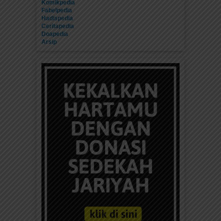
Komikpedia
Fabelpedia
Hadispedia
Ceritapedia
Doapedia
Arsip