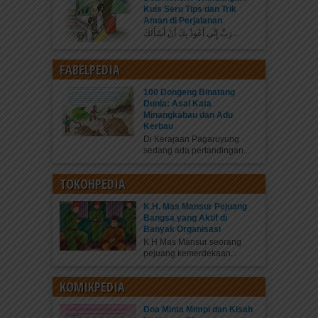
Kuis Seru Tips dan Trik
Aman di Perjalanan
رَبِّ إِنِّي أَعُوذُ بِكَ أَنْ أَسْأَلَكَ...
FABELPEDIA
100 Dongeng Binatang
Dunia: Asal Kata
Minangkabau dan Adu
Kerbau
Di Kerajaan Pagaruyung
sedang ada pertandingan...
TOKOHPEDIA
K.H. Mas Mansur Pejuang
Bangsa yang Aktif di
Banyak Organisasi
K.H Mas Mansur seorang
pejuang kemerdekaan...
KOMIKPEDIA
Doa Minta Mimpi dan Kisah