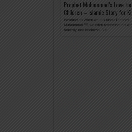
Prophet Muhammad’s Love for
Children – Islamic Story for K
Introduction When we talk about Prophet
Muhammad ﷺ, we often remember his wisdom,
honesty, and kindness. But...