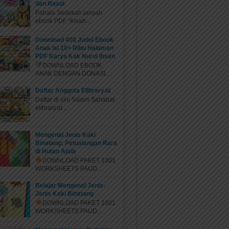
dan Rasul
Pahala Sedekah jariyah
ebook PDF “Kisah...
Download 400 Judul Ebook
Anak Isi 10+ Ribu Halaman
PDF Karya Kak Nurul Ihsan
DOWNLOAD EBOOK
ANAK DENGAN DONASI...
Daftar Anggota Elibrary.id
Daftar di sini Salam Sahabat
elibrary.id...
Mengenal Jenis Kaki
Binatang: Petualangan Rara
di Hutan Ajaib
DOWNLOAD PAKET 1001
WORKSHEETS PAUD...
Belajar Mengenal Jenis-
Jenis Kaki Binatang
DOWNLOAD PAKET 1001
WORKSHEETS PAUD...