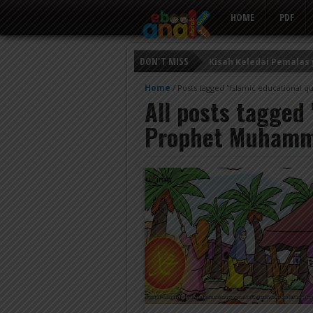
HOME
PDF
DON'T MISS
Kisah Keledai Pemalas
Persahabatan Empat E
Home
/
Posts tagged "Islamic educational 
All posts tagged 
Putri Ayu dan Prajurit 
Prophet Muham