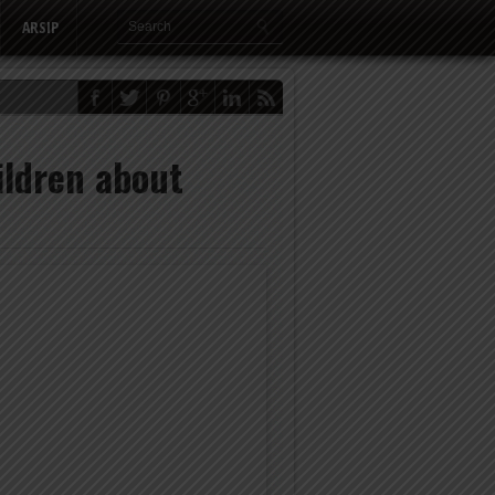
ARSIP
ildren about