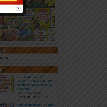
ORI
RU
Download Ebook 60
Langkah 60 Hari Aku Pintar
Membaca dan Menulis (64
Halaman)
Baca Ebook Online
Download Ebook PDF 60...
Kisah Menakjubkan 25 Nabi