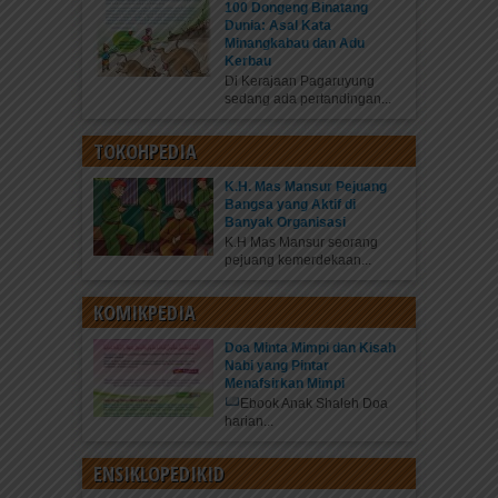
100 Dongeng Binatang
Dunia: Asal Kata
Minangkabau dan Adu
Kerbau
Di Kerajaan Pagaruyung
sedang ada pertandingan...
TOKOHPEDIA
K.H. Mas Mansur Pejuang
Bangsa yang Aktif di
Banyak Organisasi
K.H Mas Mansur seorang
pejuang kemerdekaan...
KOMIKPEDIA
Doa Minta Mimpi dan Kisah
Nabi yang Pintar
Menafsirkan Mimpi
Ebook Anak Shaleh Doa
harian...
ENSIKLOPEDIKID