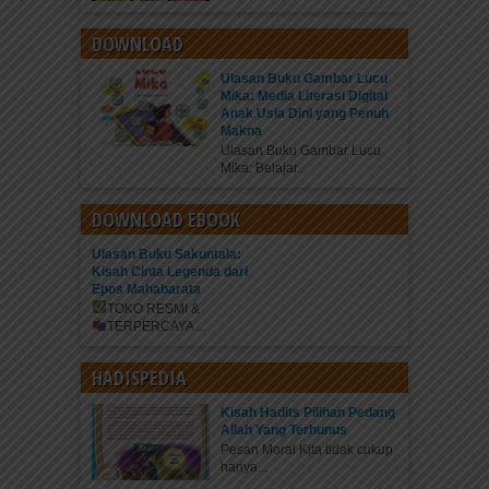
DOWNLOAD
Ulasan Buku Gambar Lucu
Mika: Media Literasi Digital
Anak Usia Dini yang Penuh
Makna
Ulasan Buku Gambar Lucu
Mika: Belajar...
DOWNLOAD EBOOK
Ulasan Buku Sakuntala:
Kisah Cinta Legenda dari
Epos Mahabarata
TOKO RESMI &
TERPERCAYA
...
HADISPEDIA
Kisah Hadits Pilihan Pedang
Allah Yang Terhunus
Pesan Moral Kita tidak cukup
hanya...