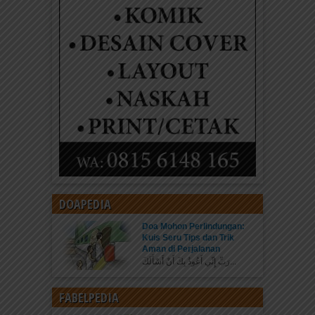
DOAPEDIA
Doa Mohon Perlindungan:
Kuis Seru Tips dan Trik
Aman di Perjalanan
رَبِّ إِنِّي أَعُوذُ بِكَ أَنْ أَسْأَلَكَ...
FABELPEDIA