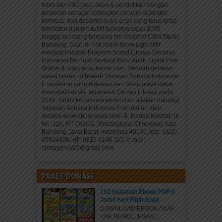
lebih dari 500 buku anak & pendidikan dengan
berperan sebagai konseptor, penulis, ilustrator,
komikus, dan desainer buku anak yang terus tetap
konsisten dan produktif berkarya sejak 1999
hingga sekarang bersama tim kreatif di CBM Studio
Bandung. Saat ini Kak Nurul Ihsan juga aktif
menjadi inisiator Program Sosial Literasi Gerakan
Indonesia Berbudi: Berbagi Buku Anak Digital Free
Online di www.ebookanak.com. Sebuah gerakan
sosial literasi di bawah Yayasan Sebaca Indonesia
Foundation yang didirikan dan diketuainya untuk
mewujudkan visi Indonesia Cerdas Literasi pada
2045. Untuk kerjasama penerbitan silakan hubungi
Yayasan Sebaca Indonesia Foundation atau
redaksi www.ebookanak.com: Jl. Raden Mochtar III,
No. 126, RT 003/02, Sindanglaya, Cimenyan, Kab.
Bandung Jawa Barat, Indonesia 40195, telp. (022)
87824898, HP. 0815 6148 165. e-mail:
cbmagency25@gmail.com
PAKET DONASI
192 Halaman Ebook PDF 8
Judul Seri Fiqih Anak
DOWNLOAD EBOOK ANAK
KAK NURUL IHSAN...