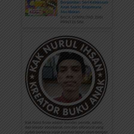
Bergambar: Seri Kebiasaan
Anak Saleh; Bagaimana
Aku Makan
BACA, DOWNLOAD, DAN
PRINT DI SINI
Kak Nurul Ihsan adalah founder, pemilik, admin,
dan kreator ebookanak.com dan elibrary.id yang
sudah berkarya sejak puluhan tahun silam dengan