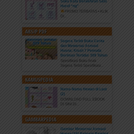
Suku Kata Berakhiran Satu
Huruf “ng”
PROMO TERBATAS • KLIK
DI...
ARSIP PDF
Segera Terbit Buku Cerita
dan Mewarnai Asmaul
Husna: Kisah 7 Pemuda
Beriman Tertidur 309 Tahun
Spesifikasi Buku Anak
Segera Terbit Spesifikasi...
KAMUSPEDIA
Nama-Nama Hewan di Laut
(2)
DOWNLOAD FULL EBOOK
DI SINI DI...
GAMBARPEDIA
Gambar Mewarnai Asmaul
Husna (16) Rahasia Rambut