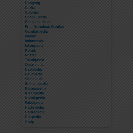
Dongeng
Cerita
Coloring
Ebook Gratis
Ensiklopedikid
Free Download Gambar
Gambarpedia
Ibadah
Indonesiaku
Islampedia
Komik
Poster
Tokohpedia
Quranpedia
Nabipedia
Paudpedia
Sainspedia
Sekolahpedia
Kamuspedia
Kisahpedia
Komikpedia
Fabelpedia
Hadispedia
Ceritapedia
Doapedia
Arsip