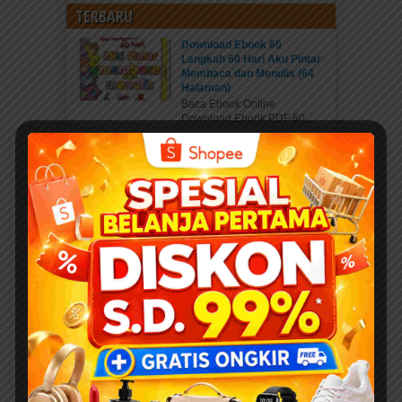
TERBARU
Download Ebook 60
Langkah 60 Hari Aku Pintar
Membaca dan Menulis (64
Halaman)
Baca Ebook Online
Download Ebook PDF 60...
Kisah Menakjubkan 25 Nabi
dan Rasul
Pahala Sedekah jariyah
ebook PDF “Kisah...
Download 400 Judul Ebook
Anak Isi 10+ Ribu Halaman
PDF Karya Kak Nurul Ihsan
DOWNLOAD EBOOK
ANAK DENGAN DONASI...
Daftar Anggota Elibrary.id
Daftar di sini Salam Sahabat
elibrary.id...
Mengenal Jenis Kaki