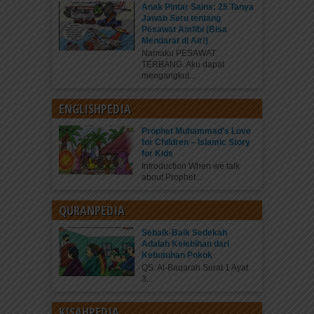
Anak Pintar Sains: 25 Tanya
Jawab Seru tentang
Pesawat Amfibi (Bisa
Mendarat di Air!)
Namaku PESAWAT
TERBANG. Aku dapat
mengangkut...
ENGLISHPEDIA
Prophet Muhammad’s Love
for Children – Islamic Story
for Kids
Introduction When we talk
about Prophet...
QURANPEDIA
Sebaik-Baik Sedekah
Adalah Kelebihan dari
Kebutuhan Pokok
QS. Al-Baqarah Surat 1 Ayat
3...
KISAHPEDIA