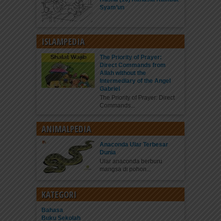
Syam’un
ISLAMPEDIA
The Priority of Prayer:
Direct Commands from
Allah without the
Intermediary of the Angel
Gabriel
The Priority of Prayer: Direct
Commands...
ANIMALPEDIA
Anaconda Ular Terbesar
Dunia
Ular anaconda berburu
mangsa di pohon...
KATEGORI
Bahasa
Buku Sekolah