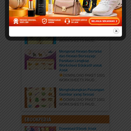
Binatang: Petualangan Rara
di Hutan Ajaib
DOWNLOAD PAKET 1001
WORKSHEETS PAUD...
Belajar Mengenal Jenis-
Jenis Kaki Binatang
DOWNLOAD PAKET 1001
WORKSHEETS PAUD...
Mengenal Hewan Bertelur
dan Hewan Bersayap:
Panduan Lengkap
Worksheet Edukatif untuk
Anak
DOWNLOAD PAKET 1001
WORKSHEETS PAUD...
Menghubungkan Pasangan
Gambar yang Sesuai
DOWNLOAD PAKET 1001
WORKSHEETS PAUD...
EBOOKPEDIA
Download Ebook Anak