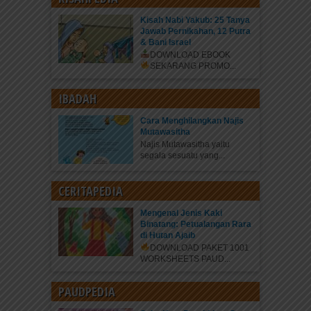
Kisah Nabi Yakub: 25 Tanya
Jawab Pernikahan, 12 Putra
& Bani Israel
DOWNLOAD EBOOK
SEKARANG
PROMO...
IBADAH
Cara Menghilangkan Najis
Mutawasitha
Najis Mutawasitha yaitu
segala sesuatu yang...
CERITAPEDIA
Mengenal Jenis Kaki
Binatang: Petualangan Rara
di Hutan Ajaib
DOWNLOAD PAKET 1001
WORKSHEETS PAUD...
PAUDPEDIA