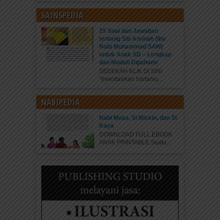
SAINSPEDIA
25 Soal dan Jawaban
tentang Siti Aminah (Ibu
Nabi Muhammad SAW)
untuk Anak SD – Lengkap
dan Mudah Dipahami
SEDEKAH KLIK DI SINI
“Investasikan hartamu...
NABIPEDIA
Nabi Musa, Si Miskin, dan Si
Kaya
DOWNLOAD FULL EBOOK
ANAK PRINTABLE Suatu...