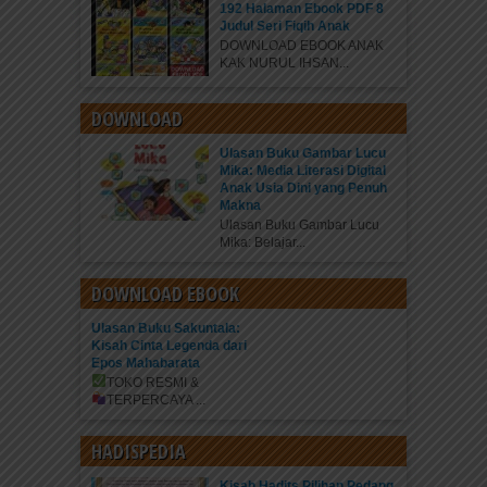
192 Halaman Ebook PDF 8
Judul Seri Fiqih Anak
DOWNLOAD EBOOK ANAK
KAK NURUL IHSAN...
DOWNLOAD
Ulasan Buku Gambar Lucu
Mika: Media Literasi Digital
Anak Usia Dini yang Penuh
Makna
Ulasan Buku Gambar Lucu
Mika: Belajar...
DOWNLOAD EBOOK
Ulasan Buku Sakuntala:
Kisah Cinta Legenda dari
Epos Mahabarata
TOKO RESMI &
TERPERCAYA
...
HADISPEDIA
Kisah Hadits Pilihan Pedang