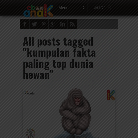
All posts tagged
"kumpulan fakta
paling top dunia
hewan"