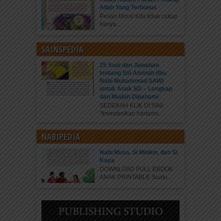
Allah Yang Terhunus
Pesan Moral Kita tidak cukup
hanya...
SAINSPEDIA
25 Soal dan Jawaban
tentang Siti Aminah (Ibu
Nabi Muhammad SAW)
untuk Anak SD – Lengkap
dan Mudah Dipahami
SEDEKAH KLIK DI SINI
“Investasikan hartamu...
NABIPEDIA
Nabi Musa, Si Miskin, dan Si
Kaya
DOWNLOAD FULL EBOOK
ANAK PRINTABLE Suatu...