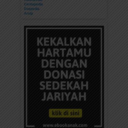
Ceritapedia
Doapedia
Arsip