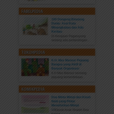
FABELPEDIA
100 Dongeng Binatang
Dunia: Asal Kata
Minangkabau dan Adu
Kerbau
Di Kerajaan Pagaruyung
sedang ada pertandingan...
TOKOHPEDIA
K.H. Mas Mansur Pejuang
Bangsa yang Aktif di
Banyak Organisasi
K.H Mas Mansur seorang
pejuang kemerdekaan...
KOMIKPEDIA
Doa Minta Mimpi dan Kisah
Nabi yang Pintar
Menafsirkan Mimpi
Ebook Anak Shaleh Doa