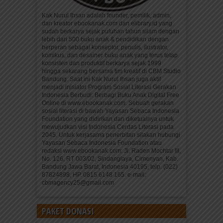
Kak Nurul Ihsan adalah founder, pemilik, admin,
dan kreator ebookanak.com dan elibrary.id yang
sudah berkarya sejak puluhan tahun silam dengan
lebih dari 500 buku anak & pendidikan dengan
berperan sebagai konseptor, penulis, ilustrator,
komikus, dan desainer buku anak yang terus tetap
konsisten dan produktif berkarya sejak 1999
hingga sekarang bersama tim kreatif di CBM Studio
Bandung. Saat ini Kak Nurul Ihsan juga aktif
menjadi inisiator Program Sosial Literasi Gerakan
Indonesia Berbudi: Berbagi Buku Anak Digital Free
Online di www.ebookanak.com. Sebuah gerakan
sosial literasi di bawah Yayasan Sebaca Indonesia
Foundation yang didirikan dan diketuainya untuk
mewujudkan visi Indonesia Cerdas Literasi pada
2045. Untuk kerjasama penerbitan silakan hubungi
Yayasan Sebaca Indonesia Foundation atau
redaksi www.ebookanak.com: Jl. Raden Mochtar III,
No. 126, RT 003/02, Sindanglaya, Cimenyan, Kab.
Bandung Jawa Barat, Indonesia 40195, telp. (022)
87824898, HP. 0815 6148 165. e-mail:
cbmagency25@gmail.com
PAKET DONASI