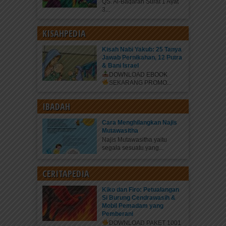
QS. Al-Baqarah Surat 1 Ayat
3...
KISAHPEDIA
Kisah Nabi Yakub: 25 Tanya
Jawab Pernikahan, 12 Putra
& Bani Israel
DOWNLOAD EBOOK
SEKARANG
PROMO...
IBADAH
Cara Menghilangkan Najis
Mutawasitha
Najis Mutawasitha yaitu
segala sesuatu yang...
CERITAPEDIA
Kiko dan Firo: Petualangan
Si Burung Cendrawasih &
Mobil Pemadam yang
Pemberani
DOWNLOAD PAKET 1001