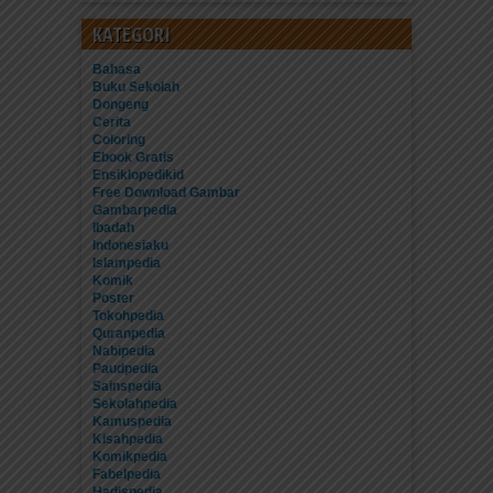
KATEGORI
Bahasa
Buku Sekolah
Dongeng
Cerita
Coloring
Ebook Gratis
Ensiklopedikid
Free Download Gambar
Gambarpedia
Ibadah
Indonesiaku
Islampedia
Komik
Poster
Tokohpedia
Quranpedia
Nabipedia
Paudpedia
Sainspedia
Sekolahpedia
Kamuspedia
Kisahpedia
Komikpedia
Fabelpedia
Hadispedia