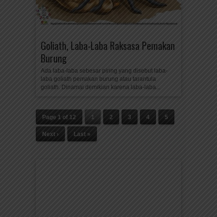
Goliath, Laba-Laba Raksasa Pemakan
Burung
Ada laba-laba sebesar piring yang disebut laba-
laba goliath pemakan burung atau tarantula
goliath. Dinamai demikian karena laba-laba...
Page 1 of 12
1
2
3
4
5
Next ›
Last »