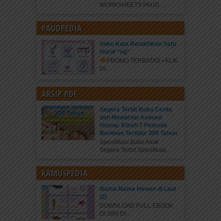
WORKSHEETS PAUD...
PAUDPEDIA
Suku Kata Berakhiran Satu
Huruf “ng”
PROMO TERBATAS • KLIK
DI...
ARSIP PDF
Segera Terbit Buku Cerita
dan Mewarnai Asmaul
Husna: Kisah 7 Pemuda
Beriman Tertidur 309 Tahun
Spesifikasi Buku Anak
Segera Terbit Spesifikasi...
KAMUSPEDIA
Nama-Nama Hewan di Laut
(2)
DOWNLOAD FULL EBOOK
DI SINI DI...