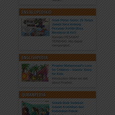
harian...
ENSIKLOPEDIKID
Anak Pintar Sains: 25 Tanya
Jawab Seru tentang
Pesawat Amfibi (Bisa
Mendarat di Air!)
Namaku PESAWAT
TERBANG. Aku dapat
mengangkut...
ENGLISHPEDIA
Prophet Muhammad’s Love
for Children – Islamic Story
for Kids
Introduction When we talk
about Prophet...
QURANPEDIA
Sebaik-Baik Sedekah
Adalah Kelebihan dari
Kebutuhan Pokok