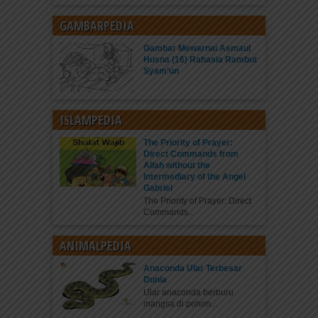
GAMBARPEDIA
Gambar Mewarnai Asmaul
Husna (16) Rahasia Rambut
Syam’un
ISLAMPEDIA
The Priority of Prayer:
Direct Commands from
Allah without the
Intermediary of the Angel
Gabriel
The Priority of Prayer: Direct
Commands...
ANIMALPEDIA
Anaconda Ular Terbesar
Dunia
Ular anaconda berburu
mangsa di pohon...