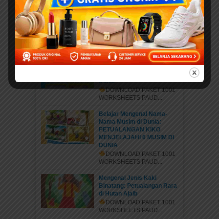
Kiko dan Firo: Petualangan
Si Burung Cendrawasih &
Mobil Pemadam yang
Pemberani
DOWNLOAD PAKET 1001
WORKSHEETS PAUD...
Kiko Si Penjaga Alam:
Petualangan Mengenal 6
Bencana di Indonesia dan
Dunia
DOWNLOAD PAKET 1001
WORKSHEETS PAUD...
Belajar Mengenal Nama-
Nama Musim di Dunia:
PETUALANGAN KIKO
MENJELAJAHI 6 MUSIM DI
DUNIA
DOWNLOAD PAKET 1001
WORKSHEETS PAUD...
Mengenal Jenis Kaki
Binatang: Petualangan Rara
di Hutan Ajaib
DOWNLOAD PAKET 1001
WORKSHEETS PAUD...