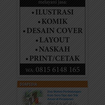
DOAPEDIA
Doa Mohon Perlindungan:
Kuis Seru Tips dan Trik
Aman di Perjalanan
رَبِّ إِنِّي أَعُوذُ بِكَ أَنْ أَسْأَلَكَ...