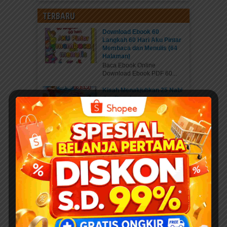
TERBARU
Download Ebook 60
Langkah 60 Hari Aku Pintar
Membaca dan Menulis (64
Halaman)
Baca Ebook Online
Download Ebook PDF 60...
Kisah Menakjubkan 25 Nabi
dan Rasul
Pahala Sedekah jariyah
ebook PDF “Kisah...
Download 400 Judul Ebook
Anak Isi 10+ Ribu Halaman
PDF Karya Kak Nurul Ihsan
DOWNLOAD EBOOK
ANAK DENGAN DONASI...
Daftar Anggota Elibrary.id
Daftar di sini Salam Sahabat
elibrary.id...