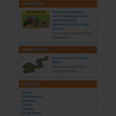
ISLAMPEDIA
The Priority of Prayer:
Direct Commands from
Allah without the
Intermediary of the Angel
Gabriel
The Priority of Prayer: Direct
Commands...
ANIMALPEDIA
Anaconda Ular Terbesar
Dunia
Ular anaconda berburu
mangsa di pohon...
KATEGORI
Bahasa
Buku Sekolah
Dongeng
Cerita
Coloring
Ebook Gratis