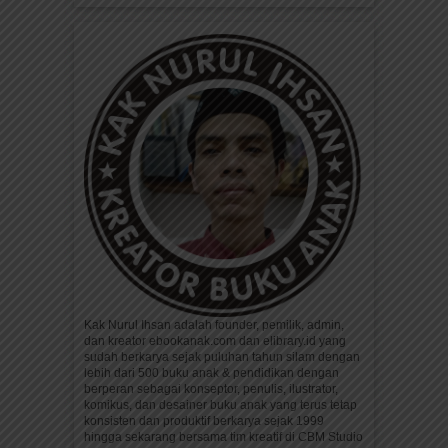
Kak Nurul Ihsan adalah founder, pemilik, admin,
dan kreator ebookanak.com dan elibrary.id yang
sudah berkarya sejak puluhan tahun silam dengan
lebih dari 500 buku anak & pendidikan dengan
berperan sebagai konseptor, penulis, ilustrator,
komikus, dan desainer buku anak yang terus tetap
konsisten dan produktif berkarya sejak 1999
hingga sekarang bersama tim kreatif di CBM Studio