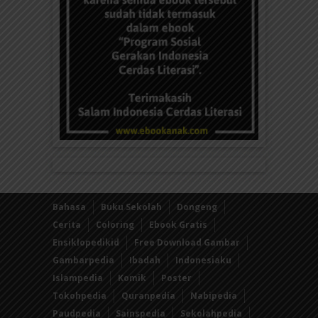
Bahasa
Buku Sekolah
Dongeng
Cerita
Coloring
Ebook Gratis
Ensiklopedikid
Free Download Gambar
Gambarpedia
Ibadah
Indonesiaku
Islampedia
Komik
Poster
Tokohpedia
Quranpedia
Nabipedia
Paudpedia
Sainspedia
Sekolahpedia