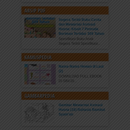
ARSIP PDF
Segera Terbit Buku Cerita
dan Mewarnai Asmaul
Husna: Kisah 7 Pemuda
Beriman Tertidur 309 Tahun
Spesifikasi Buku Anak
Segera Terbit Spesifikasi...
KAMUSPEDIA
Nama-Nama Hewan di Laut
(2)
DOWNLOAD FULL EBOOK
DI SINI DI...
GAMBARPEDIA
Gambar Mewarnai Asmaul
Husna (16) Rahasia Rambut
Syam’un