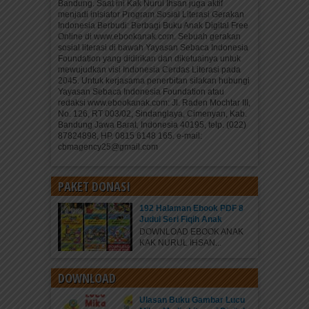
Bandung. Saat ini Kak Nurul Ihsan juga aktif
menjadi inisiator Program Sosial Literasi Gerakan
Indonesia Berbudi: Berbagi Buku Anak Digital Free
Online di www.ebookanak.com. Sebuah gerakan
sosial literasi di bawah Yayasan Sebaca Indonesia
Foundation yang didirikan dan diketuainya untuk
mewujudkan visi Indonesia Cerdas Literasi pada
2045. Untuk kerjasama penerbitan silakan hubungi
Yayasan Sebaca Indonesia Foundation atau
redaksi www.ebookanak.com: Jl. Raden Mochtar III,
No. 126, RT 003/02, Sindanglaya, Cimenyan, Kab.
Bandung Jawa Barat, Indonesia 40195, telp. (022)
87824898, HP. 0815 6148 165. e-mail:
cbmagency25@gmail.com
PAKET DONASI
192 Halaman Ebook PDF 8
Judul Seri Fiqih Anak
DOWNLOAD EBOOK ANAK
KAK NURUL IHSAN...
DOWNLOAD
Ulasan Buku Gambar Lucu