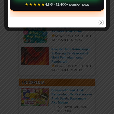
★★★★★
4.8/5 · 12.400+ pembeli puas
Mengenal Benda Panas,
Dingin, Basah, dan Kering
DOWNLOAD PAKET 1001
WORKSHEETS PAUD...
Smart Big Book 365
Aktivitas Anak Pintar
DOWNLOAD PAKET 1001
WORKSHEETS PAUD...
Kiko dan Firo: Petualangan
Si Burung Cendrawasih &
Mobil Pemadam yang
Pemberani
DOWNLOAD PAKET 1001
WORKSHEETS PAUD...
EBOOKPEDIA
Download Ebook Anak
Bergambar: Seri Kebiasaan
Anak Saleh; Bagaimana
Aku Makan
BACA, DOWNLOAD, DAN
PRINT DI SINI