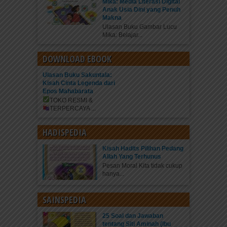
Mika: Media Literasi Digital
Anak Usia Dini yang Penuh
Makna
Ulasan Buku Gambar Lucu
Mika: Belajar...
DOWNLOAD EBOOK
Ulasan Buku Sakuntala:
Kisah Cinta Legenda dari
Epos Mahabarata
TOKO RESMI &
TERPERCAYA
...
HADISPEDIA
Kisah Hadits Pilihan Pedang
Allah Yang Terhunus
Pesan Moral Kita tidak cukup
hanya...
SAINSPEDIA
25 Soal dan Jawaban
tentang Siti Aminah (Ibu