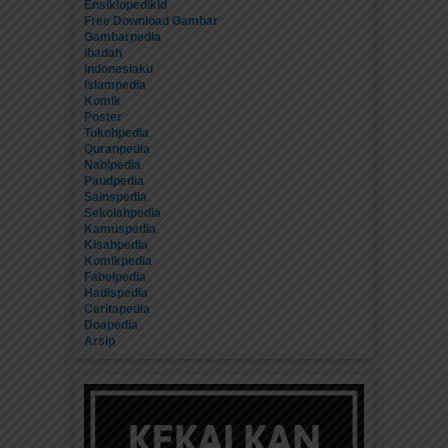
Ensiklopedikid
Free Download Gambar
Gambarpedia
Ibadah
Indonesiaku
Islampedia
Komik
Poster
Tokohpedia
Quranpedia
Nabipedia
Paudpedia
Sainspedia
Sekolahpedia
Kamuspedia
Kisahpedia
Komikpedia
Fabelpedia
Hadispedia
Ceritapedia
Doapedia
Arsip