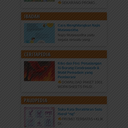
SEKARANG
PROMO...
IBADAH
Cara Menghilangkan Najis
Mutawasitha
Najis Mutawasitha yaitu
segala sesuatu yang...
CERITAPEDIA
Kiko dan Firo: Petualangan
Si Burung Cendrawasih &
Mobil Pemadam yang
Pemberani
DOWNLOAD PAKET 1001
WORKSHEETS PAUD...
PAUDPEDIA
Suku Kata Berakhiran Satu
Huruf “ng”
PROMO TERBATAS • KLIK
DI...