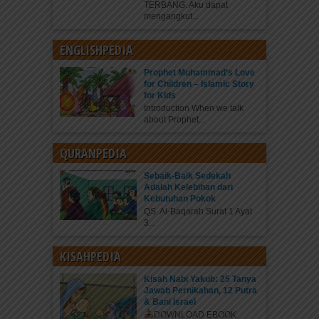
TERBANG. Aku dapat
mengangkut...
ENGLISHPEDIA
Prophet Muhammad’s Love
for Children – Islamic Story
for Kids
Introduction When we talk
about Prophet...
QURANPEDIA
Sebaik-Baik Sedekah
Adalah Kelebihan dari
Kebutuhan Pokok
QS. Al-Baqarah Surat 1 Ayat
3...
KISAHPEDIA
Kisah Nabi Yakub: 25 Tanya
Jawab Pernikahan, 12 Putra
& Bani Israel
DOWNLOAD EBOOK