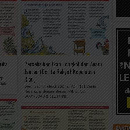
rita
Perselisihan Ikan Tongkol dan Ayam
Jantan (Cerita Rakyat Kepulauan
Riau)
ER
tok
Download full ebook 202 hal PDF “101 Cerita
Nusantara” dengan donasi, klik tombol
DOWNLOAD di bawah ini!...
BANTU