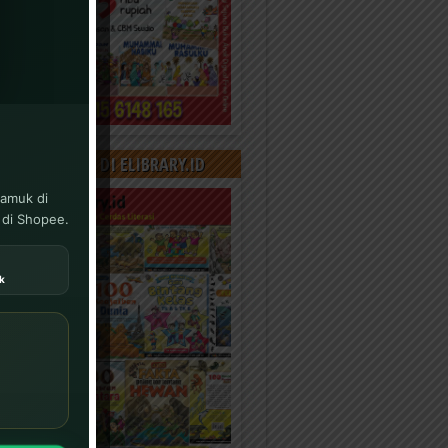
000+ KONTEN DI ELIBRARY.ID
yamuk di
 di Shopee.
k