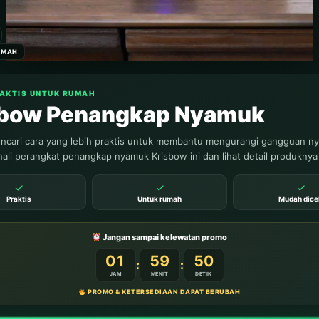
arya Kak
Sumatera Selatan)
Download Ebook Anak Karya Kak Nurul Ihsan Si
Pahit Lidah dan Si Mata Empat (Cerita Rakyat
Nusantara...
UMAH
RAKTIS UNTUK RUMAH
sbow Penangkap Nyamuk
BACA 3
cari cara yang lebih praktis untuk membantu mengurangi gangguan n
ali perangkat penangkap nyamuk Krisbow ini dan lihat detail produknya
✓
✓
✓
Praktis
Untuk rumah
Mudah dice
Jangan sampai kelewatan promo
01
59
47
:
:
JAM
MENIT
DETIK
PROMO & KETERSEDIAAN DAPAT BERUBAH