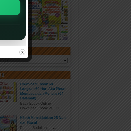
ORI
RU
Download Ebook 60
Langkah 60 Hari Aku Pintar
Membaca dan Menulis (64
Halaman)
Baca Ebook Online
Download Ebook PDF 60...
Kisah Menakjubkan 25 Nabi
dan Rasul
Pahala Sedekah jariyah