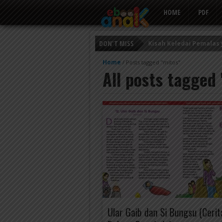
HOME
PDF
DON'T MISS
Kisah Keledai Pemalas
Persahabatan Empat E
Home
/
Posts tagged "mitos"
All posts tagged
Putri Ayu dan Prajurit 
Ular Gaib dan Si Bungsu (Cerit