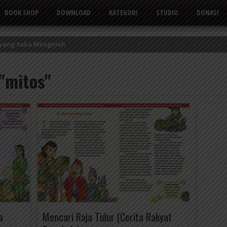
BOOK SHOP
DOWNLOAD
KATEGORI
STUDIO
DONASI
 yang Suka Mengeluh
kor Kerbau
 "mitos"
Tusuk Gigi
a
Mencari Raja Tidur (Cerita Rakyat