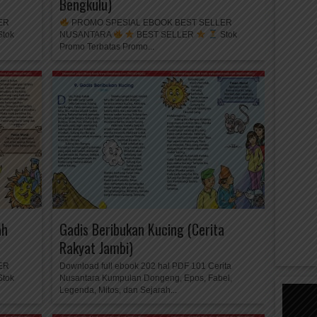
Bengkulu)
ER
PROMO SPESIAL EBOOK BEST SELLER
tok
NUSANTARA
BEST SELLER
Stok
Promo Terbatas Promo...
ah
Gadis Beribukan Kucing (Cerita
Rakyat Jambi)
ER
Download full ebook 202 hal PDF 101 Cerita
tok
Nusantara Kumpulan Dongeng, Epos, Fabel,
Legenda, Mitos, dan Sejarah...