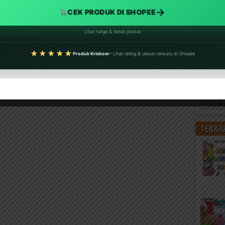
→
CEK PRODUK DI SHOPEE
Lihat harga & detail produk
★★★★★
Produk Krisbow
• Lihat rating & ulasan terbaru di Shopee
KATEG
Kategori
TERBA