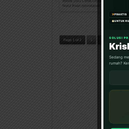
ebook 1001 Cerita Dongeng Bergambar k
Nurul Ihsan (ebookanak.com)...
PRAKTIS
UNTUK R
SOLUSI P
Page 1 of 2
1
2
Kri
Sedang men
rumah? Ken