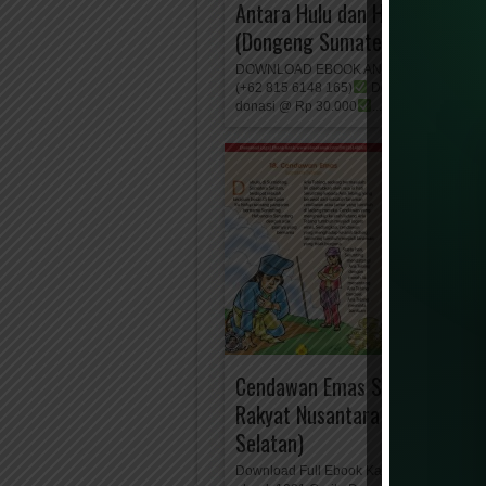
Antara Hulu dan Hilir Sungai
(Dongeng Sumatera Barat)
DOWNLOAD EBOOK ANAK KAK NURUL 
(+62 815 6148 165)
Download Ebook Pe
donasi @ Rp 30.000
...
Cendawan Emas Serunting (Ce
Rakyat Nusantara dari Sumate
Selatan)
Download Full Ebook Kak Nurul Ihsan Do