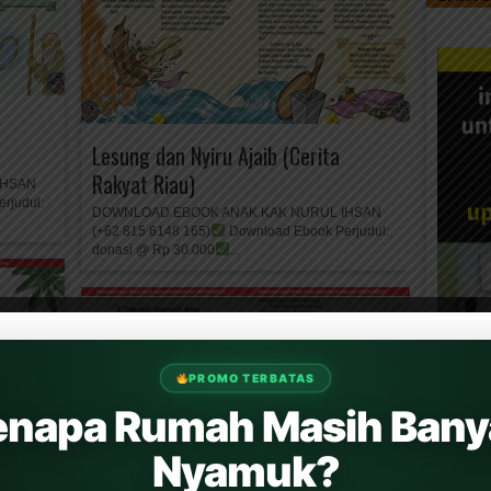
Lesung dan Nyiru Ajaib (Cerita
Rakyat Riau)
IHSAN
rjudul:
DOWNLOAD EBOOK ANAK KAK NURUL IHSAN
(+62 815 6148 165)
Download Ebook Perjudul:
donasi @ Rp 30.000
...
PROMO TERBATAS
enapa Rumah Masih Bany
Nyamuk?