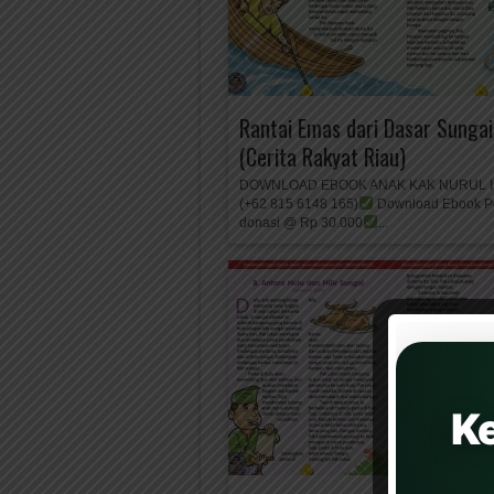
Rantai Emas dari Dasar Sungai
(Cerita Rakyat Riau)
DOWNLOAD EBOOK ANAK KAK NURUL 
(+62 815 6148 165)
Download Ebook Pe
donasi @ Rp 30.000
...
K