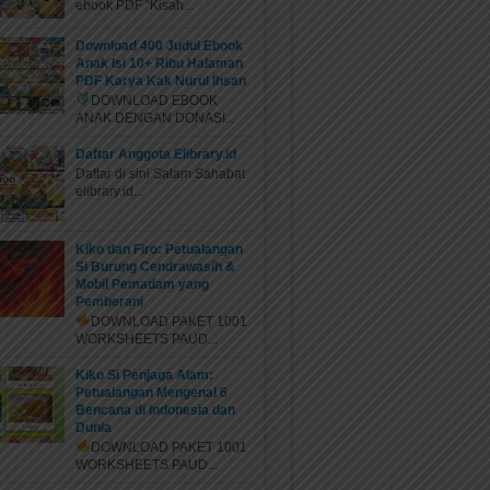
ebook PDF “Kisah...
Download 400 Judul Ebook
Anak Isi 10+ Ribu Halaman
PDF Karya Kak Nurul Ihsan
DOWNLOAD EBOOK
ANAK DENGAN DONASI...
Daftar Anggota Elibrary.id
Daftar di sini Salam Sahabat
elibrary.id...
Kiko dan Firo: Petualangan
Si Burung Cendrawasih &
Mobil Pemadam yang
Pemberani
DOWNLOAD PAKET 1001
WORKSHEETS PAUD...
Kiko Si Penjaga Alam:
Petualangan Mengenal 6
Bencana di Indonesia dan
Dunia
DOWNLOAD PAKET 1001
WORKSHEETS PAUD...