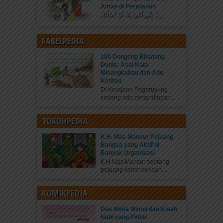
Aman di Perjalanan
رَبِّ إِنِّي أَعُوذُ بِكَ أَنْ أَسْأَلَكَ...
FABELPEDIA
100 Dongeng Binatang
Dunia: Asal Kata
Minangkabau dan Adu
Kerbau
Di Kerajaan Pagaruyung
sedang ada pertandingan...
TOKOHPEDIA
K.H. Mas Mansur Pejuang
Bangsa yang Aktif di
Banyak Organisasi
K.H Mas Mansur seorang
pejuang kemerdekaan...
KOMIKPEDIA
Doa Minta Mimpi dan Kisah
Nabi yang Pintar