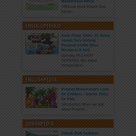
Menafsirkan Mimpi
Ebook Anak Shaleh Doa
harian...
ENSIKLOPEDIKID
Anak Pintar Sains: 25 Tanya
Jawab Seru tentang
Pesawat Amfibi (Bisa
Mendarat di Air!)
Namaku PESAWAT
TERBANG. Aku dapat
mengangkut...
ENGLISHPEDIA
Prophet Muhammad’s Love
for Children – Islamic Story
for Kids
Introduction When we talk
about Prophet...
QURANPEDIA
Sebaik-Baik Sedekah