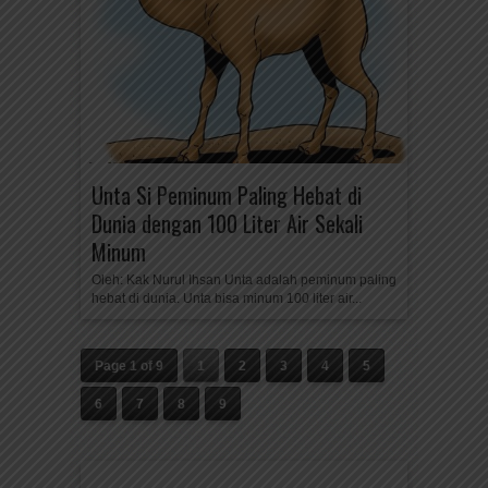
Unta Si Peminum Paling Hebat di
Dunia dengan 100 Liter Air Sekali
Minum
Oleh: Kak Nurul Ihsan Unta adalah peminum paling
hebat di dunia. Unta bisa minum 100 liter air...
Page 1 of 9
1
2
3
4
5
6
7
8
9