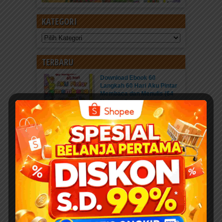
KATEGORI
Kategori
TERBARU
Download Ebook 60
Langkah 60 Hari Aku Pintar
Membaca dan Menulis (64
Halaman)
Baca Ebook Online
Download Ebook PDF 60...
Kisah Menakjubkan 25 Nabi
dan Rasul
Pahala Sedekah jariyah
ebook PDF “Kisah...
Download 400 Judul Ebook
Anak Isi 10+ Ribu Halaman
PDF Karya Kak Nurul Ihsan
DOWNLOAD EBOOK
ANAK DENGAN DONASI...