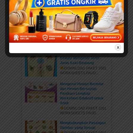
Daftar Anggota Elibrary.id
Daftar di sini Salam Sahabat
elibrary.id...
Mengenal Jenis Kaki
Binatang: Petualangan Rara
di Hutan Ajaib
DOWNLOAD PAKET 1001
WORKSHEETS PAUD...
Belajar Mengenal Jenis-
Jenis Kaki Binatang
DOWNLOAD PAKET 1001
WORKSHEETS PAUD...
Mengenal Hewan Bertelur
dan Hewan Bersayap:
Panduan Lengkap
Worksheet Edukatif untuk
Anak
DOWNLOAD PAKET 1001
WORKSHEETS PAUD...
Menghubungkan Pasangan
Gambar yang Sesuai