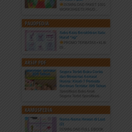
DOWNLOAD PAKET 1001
WORKSHEETS PAUD...
PAUDPEDIA
Suku Kata Berakhiran Satu
Huruf “ng”
PROMO TERBATAS • KLIK
DI...
ARSIP PDF
Segera Terbit Buku Cerita
dan Mewarnai Asmaul
Husna: Kisah 7 Pemuda
Beriman Tertidur 309 Tahun
Spesifikasi Buku Anak
Segera Terbit Spesifikasi...
KAMUSPEDIA
Nama-Nama Hewan di Laut
(2)
DOWNLOAD FULL EBOOK