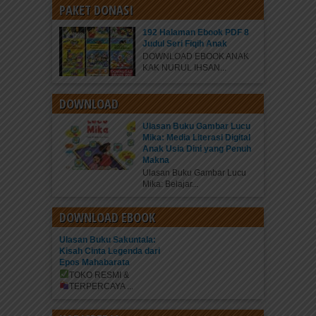
PAKET DONASI
192 Halaman Ebook PDF 8
Judul Seri Fiqih Anak
DOWNLOAD EBOOK ANAK
KAK NURUL IHSAN...
DOWNLOAD
Ulasan Buku Gambar Lucu
Mika: Media Literasi Digital
Anak Usia Dini yang Penuh
Makna
Ulasan Buku Gambar Lucu
Mika: Belajar...
DOWNLOAD EBOOK
Ulasan Buku Sakuntala:
Kisah Cinta Legenda dari
Epos Mahabarata
TOKO RESMI &
TERPERCAYA
...