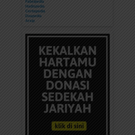
Fabelpedia
Hadispedia
Ceritapedia
Doapedia
Arsip