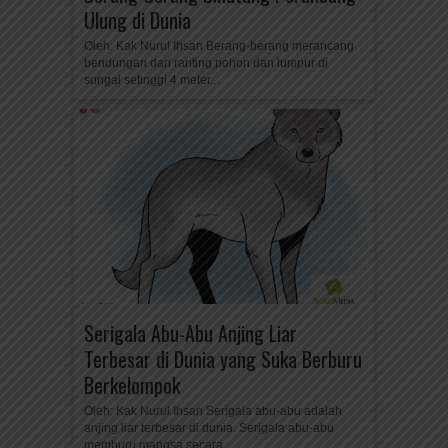
Ulung di Dunia
Oleh: Kak Nurul Ihsan Berang-berang merancang
bendungan dari ranting pohon dan lumpur di
sungai setinggi 4 meter...
Serigala Abu-Abu Anjing Liar
Terbesar di Dunia yang Suka Berburu
Berkelompok
Oleh: Kak Nurul Ihsan Serigala abu-abu adalah
anjing liar terbesar di dunia. Serigala abu-abu
memburu mangsa secara...