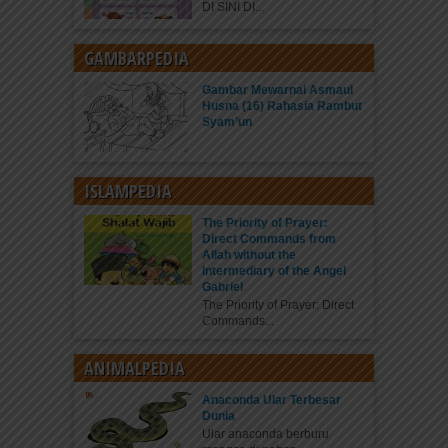
DI SINI DI...
GAMBARPEDIA
Gambar Mewarnai Asmaul
Husna (16) Rahasia Rambut
Syam’un
ISLAMPEDIA
The Priority of Prayer:
Direct Commands from
Allah without the
Intermediary of the Angel
Gabriel
The Priority of Prayer: Direct
Commands...
ANIMALPEDIA
Anaconda Ular Terbesar
Dunia
Ular anaconda berburu