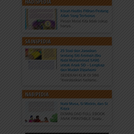
HADISPEDIA
Kisah Hadits Pilihan Pedang
Allah Yang Terhunus
Pesan Moral Kita tidak cukup
hanya...
SAINSPEDIA
25 Soal dan Jawaban
tentang Siti Aminah (Ibu
Nabi Muhammad SAW)
untuk Anak SD – Lengkap
dan Mudah Dipahami
SEDEKAH KLIK DI SINI
“Investasikan hartamu...
NABIPEDIA
Nabi Musa, Si Miskin, dan Si
Kaya
DOWNLOAD FULL EBOOK
ANAK PRINTABLE Suatu...