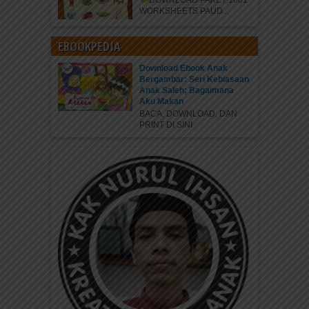
DOWNLOAD PAKET 1001
WORKSHEETS PAUD...
EBOOKPEDIA
Download Ebook Anak
Bergambar: Seri Kebiasaan
Anak Saleh; Bagaimana
Aku Makan
BACA, DOWNLOAD, DAN
PRINT DI SINI