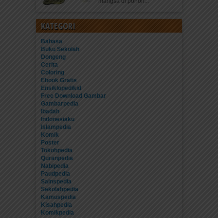
mangsa di pohon...
KATEGORI
Bahasa
Buku Sekolah
Dongeng
Cerita
Coloring
Ebook Gratis
Ensiklopedikid
Free Download Gambar
Gambarpedia
Ibadah
Indonesiaku
Islampedia
Komik
Poster
Tokohpedia
Quranpedia
Nabipedia
Paudpedia
Sainspedia
Sekolahpedia
Kamuspedia
Kisahpedia
Komikpedia