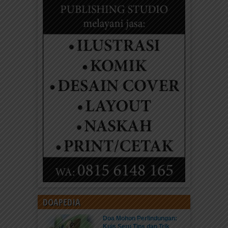
DOAPEDIA
Doa Mohon Perlindungan:
Kuis Seru Tips dan Trik