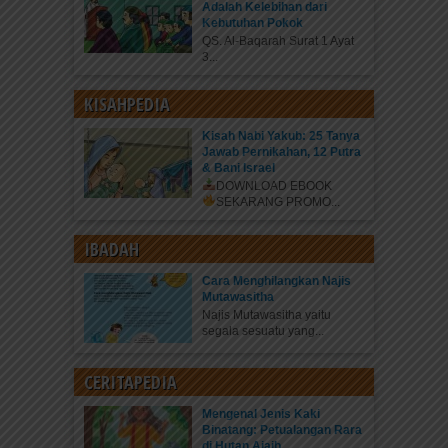
Adalah Kelebihan dari
Kebutuhan Pokok
QS. Al-Baqarah Surat 1 Ayat
3...
KISAHPEDIA
Kisah Nabi Yakub: 25 Tanya
Jawab Pernikahan, 12 Putra
& Bani Israel
DOWNLOAD EBOOK
SEKARANG
PROMO...
IBADAH
Cara Menghilangkan Najis
Mutawasitha
Najis Mutawasitha yaitu
segala sesuatu yang...
CERITAPEDIA
Mengenal Jenis Kaki
Binatang: Petualangan Rara
di Hutan Ajaib