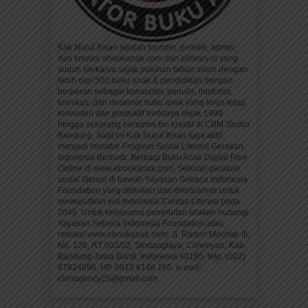
Kak Nurul Ihsan adalah founder, pemilik, admin,
dan kreator ebookanak.com dan elibrary.id yang
sudah berkarya sejak puluhan tahun silam dengan
lebih dari 500 buku anak & pendidikan dengan
berperan sebagai konseptor, penulis, ilustrator,
komikus, dan desainer buku anak yang terus tetap
konsisten dan produktif berkarya sejak 1999
hingga sekarang bersama tim kreatif di CBM Studio
Bandung. Saat ini Kak Nurul Ihsan juga aktif
menjadi inisiator Program Sosial Literasi Gerakan
Indonesia Berbudi: Berbagi Buku Anak Digital Free
Online di www.ebookanak.com. Sebuah gerakan
sosial literasi di bawah Yayasan Sebaca Indonesia
Foundation yang didirikan dan diketuainya untuk
mewujudkan visi Indonesia Cerdas Literasi pada
2045. Untuk kerjasama penerbitan silakan hubungi
Yayasan Sebaca Indonesia Foundation atau
redaksi www.ebookanak.com: Jl. Raden Mochtar III,
No. 126, RT 003/02, Sindanglaya, Cimenyan, Kab.
Bandung Jawa Barat, Indonesia 40195, telp. (022)
87824898, HP. 0815 6148 165. e-mail:
cbmagency25@gmail.com