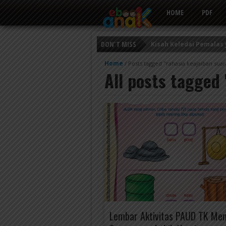
HOME
PDF
DON'T MISS
Kisah Keledai Pemalas
Persahabatan Empat E
Home
/
Posts tagged "rahasia keajaiban sua
All posts tagged
Putri Ayu dan Prajurit 
Lembar Aktivitas PAUD TK Me