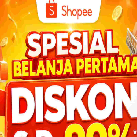
Apakah Ada Bunyi yang Tidak Bisa
Didengar oleh Manusia?
taran per
u pula
Tidak semua suara atau bunyi dapat didengar
manusia. Bunyi yang dapat didengar manusia
adalah bunyi yang...
DOWNL
Bagaimana Cara Orang Indian
Laut?
Mengirim Pesan Berita pada
 keadaan
Temannya?
suara.
Suara dapat merambat di tanah. Duk! Duk! Duk!