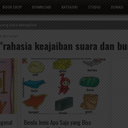
BOOK SHOP
DOWNLOAD
KATEGORI
STUDIO
DONASI
 yang Suka Mengeluh
kor Kerbau
ra dan bunyi"
 "rahasia keajaiban suara dan bu
Tusuk Gigi
ngenal
Benda Jenis Apa Saja yang Bisa