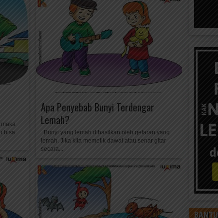
Apa Penyebab Bunyi Terdengar
Lemah?
, maka
u bisa
Bunyi yang lemah dihasilkan oleh getaran yang
lemah. Jika kita memetik dawai atau senar gitar
secara...
BANTU