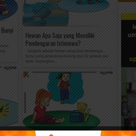
 Bunyi
Hewan Apa Saja yang Memiliki
Pendengaran Istimewa?
keras.
yang
Jangkrik adalah hewan yang bisa mendengar
bunyi yang getarannya kurang dari 20 getaran per
detik. Sedangkan...
 Bisa