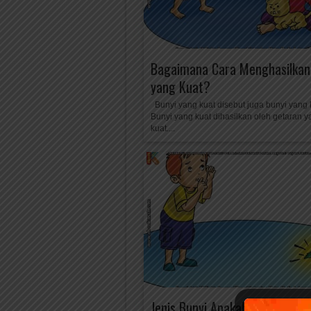
Bagaimana Cara Menghasilkan
yang Kuat?
Bunyi yang kuat disebut juga bunyi yang 
Bunyi yang kuat dihasilkan oleh getaran 
kuat....
Jenis Bunyi Apakah yang Tidak