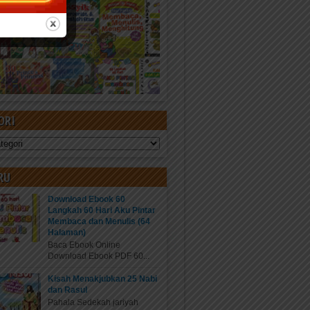
ORI
RU
Download Ebook 60
Langkah 60 Hari Aku Pintar
Membaca dan Menulis (64
Halaman)
Baca Ebook Online
Download Ebook PDF 60...
Kisah Menakjubkan 25 Nabi
dan Rasul
Pahala Sedekah jariyah