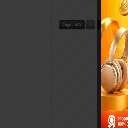
Page 1 of 3
1
2
3