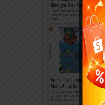
Didengar Oleh Manusia?
Bunyi yang getarannya kurang dari 20 ge
detik tidak dapat didengar manusia. Begit
bunyi...
Apakah Gelombang Suara Bisa
Mengetahui Kondisi di dalam 
Ada alat khusus yang dapat mengetahui
di laut dengan cara mengirim gelombang 
Gelombang suara...