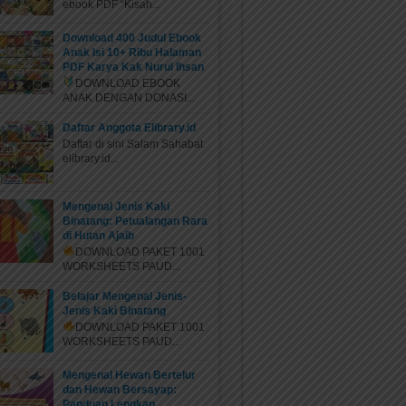
ebook PDF “Kisah...
Download 400 Judul Ebook
Anak Isi 10+ Ribu Halaman
PDF Karya Kak Nurul Ihsan
DOWNLOAD EBOOK
ANAK DENGAN DONASI...
Daftar Anggota Elibrary.id
Daftar di sini Salam Sahabat
elibrary.id...
Mengenal Jenis Kaki
Binatang: Petualangan Rara
di Hutan Ajaib
DOWNLOAD PAKET 1001
WORKSHEETS PAUD...
Belajar Mengenal Jenis-
Jenis Kaki Binatang
DOWNLOAD PAKET 1001
WORKSHEETS PAUD...
Mengenal Hewan Bertelur
dan Hewan Bersayap:
Panduan Lengkap