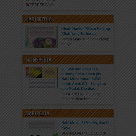
TOKO RESMI &
TERPERCAYA
...
HADISPEDIA
Kisah Hadits Pilihan Pedang
Allah Yang Terhunus
Pesan Moral Kita tidak cukup
hanya...
SAINSPEDIA
25 Soal dan Jawaban
tentang Siti Aminah (Ibu
Nabi Muhammad SAW)
untuk Anak SD – Lengkap
dan Mudah Dipahami
SEDEKAH KLIK DI SINI
“Investasikan hartamu...
NABIPEDIA
Nabi Musa, Si Miskin, dan Si
Kaya
DOWNLOAD FULL EBOOK