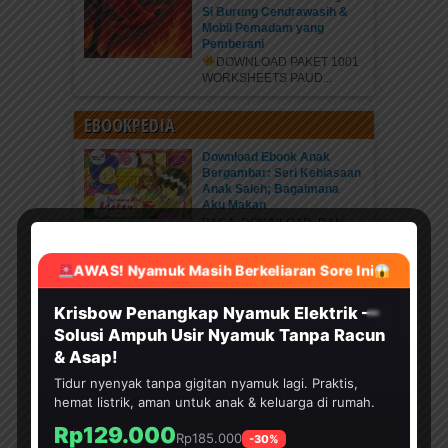
Si Burung Cendrawasih &
Mobil Pemadam yang
Pemberani
DOWNLOAD PAKET 1001
WORKSHEETS PAUD...
EBOOKPEDIA
Download Ebook Anak
Bergambar: Seri Kebiasaan
Anak Saleh; Bagaimana
Aku Makan
BACA, DOWNLOAD, DAN
PRINT DI SINI
AWAS! Nyamuk Masih Berkeliaran Sore Ini
HEMAT 30%
Krisbow Penangkap Nyamuk Elektrik —
Solusi Ampuh Usir Nyamuk Tanpa Racun
& Asap!
Tidur nyenyak tanpa gigitan nyamuk lagi. Praktis,
hemat listrik, aman untuk anak & keluarga di rumah.
Rp129.000
Rp185.000
-30%