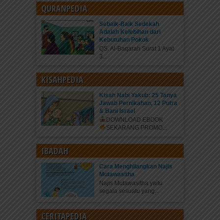
QURANPEDIA
Sebaik-Baik Sedekah
Adalah Kelebihan dari
Kebutuhan Pokok
QS. Al-Baqarah Surat 1 Ayat
3...
KISAHPEDIA
Kisah Nabi Yakub: 25 Tanya
Jawab Pernikahan, 12 Putra
& Bani Israel
DOWNLOAD EBOOK
SEKARANG
PROMO...
IBADAH
Cara Menghilangkan Najis
Mutawasitha
Najis Mutawasitha yaitu
segala sesuatu yang...
CERITAPEDIA