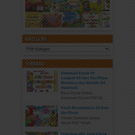
KATEGORI
Kategori
TERBARU
Download Ebook 60
Langkah 60 Hari Aku Pintar
Membaca dan Menulis (64
Halaman)
Baca Ebook Online
Download Ebook PDF 60...
Kisah Menakjubkan 25 Nabi
dan Rasul
Pahala Sedekah jariyah
ebook PDF “Kisah...
Download 400 Judul Ebook