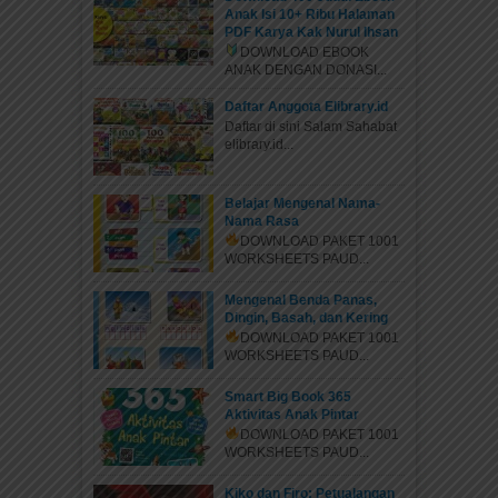
Anak Isi 10+ Ribu Halaman
PDF Karya Kak Nurul Ihsan
DOWNLOAD EBOOK
ANAK DENGAN DONASI...
Daftar Anggota Elibrary.id
Daftar di sini Salam Sahabat
elibrary.id...
Belajar Mengenal Nama-
Nama Rasa
DOWNLOAD PAKET 1001
WORKSHEETS PAUD...
Mengenal Benda Panas,
Dingin, Basah, dan Kering
DOWNLOAD PAKET 1001
WORKSHEETS PAUD...
Smart Big Book 365
Aktivitas Anak Pintar
DOWNLOAD PAKET 1001
WORKSHEETS PAUD...
Kiko dan Firo: Petualangan