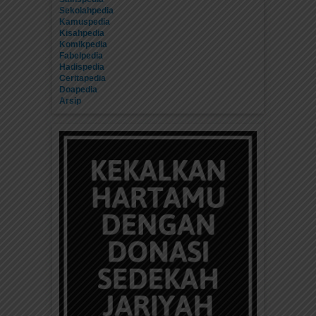
Sekolahpedia
Kamuspedia
Kisahpedia
Komikpedia
Fabelpedia
Hadispedia
Ceritapedia
Doapedia
Arsip