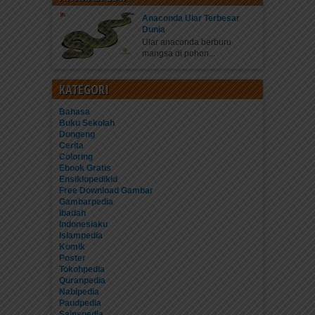
Anaconda Ular Terbesar
Dunia
Ular anaconda berburu
mangsa di pohon...
KATEGORI
Bahasa
Buku Sekolah
Dongeng
Cerita
Coloring
Ebook Gratis
Ensiklopedikid
Free Download Gambar
Gambarpedia
Ibadah
Indonesiaku
Islampedia
Komik
Poster
Tokohpedia
Quranpedia
Nabipedia
Paudpedia
Sainspedia