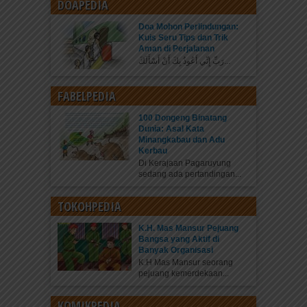
DOAPEDIA
Doa Mohon Perlindungan:
Kuis Seru Tips dan Trik
Aman di Perjalanan
رَبِّ إِنِّي أَعُوذُ بِكَ أَنْ أَسْأَلَكَ...
FABELPEDIA
100 Dongeng Binatang
Dunia: Asal Kata
Minangkabau dan Adu
Kerbau
Di Kerajaan Pagaruyung
sedang ada pertandingan...
TOKOHPEDIA
K.H. Mas Mansur Pejuang
Bangsa yang Aktif di
Banyak Organisasi
K.H Mas Mansur seorang
pejuang kemerdekaan...
KOMIKPEDIA