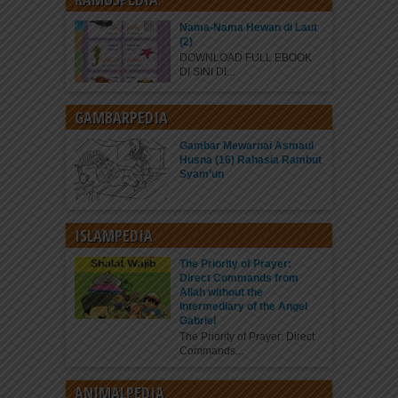
Nama-Nama Hewan di Laut
(2)
DOWNLOAD FULL EBOOK
DI SINI DI...
GAMBARPEDIA
Gambar Mewarnai Asmaul
Husna (16) Rahasia Rambut
Syam’un
ISLAMPEDIA
The Priority of Prayer:
Direct Commands from
Allah without the
Intermediary of the Angel
Gabriel
The Priority of Prayer: Direct
Commands...
ANIMALPEDIA