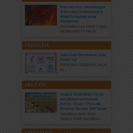
Kiko dan Firo: Petualangan
Si Burung Cendrawasih &
Mobil Pemadam yang
Pemberani
DOWNLOAD PAKET 1001
WORKSHEETS PAUD...
PAUDPEDIA
Suku Kata Berakhiran Satu
Huruf “ng”
PROMO TERBATAS • KLIK
DI...
ARSIP PDF
Segera Terbit Buku Cerita
dan Mewarnai Asmaul
Husna: Kisah 7 Pemuda
Beriman Tertidur 309 Tahun
Spesifikasi Buku Anak
Segera Terbit Spesifikasi...
KAMUSPEDIA