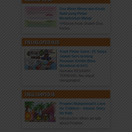
Doa Minta Mimpi dan Kisah
Nabi yang Pintar
Menafsirkan Mimpi
Ebook Anak Shaleh Doa
harian...
ENSIKLOPEDIKID
Anak Pintar Sains: 25 Tanya
Jawab Seru tentang
Pesawat Amfibi (Bisa
Mendarat di Air!)
Namaku PESAWAT
TERBANG. Aku dapat
mengangkut...
ENGLISHPEDIA
Prophet Muhammad’s Love
for Children – Islamic Story
for Kids
Introduction When we talk
about Prophet...