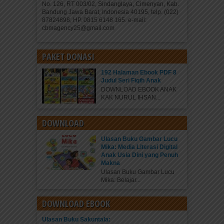
No. 126, RT 003/02, Sindanglaya, Cimenyan, Kab.
Bandung Jawa Barat, Indonesia 40195, telp. (022)
87824898, HP. 0815 6148 165. e-mail:
cbmagency25@gmail.com
PAKET DONASI
192 Halaman Ebook PDF 8
Judul Seri Fiqih Anak
DOWNLOAD EBOOK ANAK
KAK NURUL IHSAN...
DOWNLOAD
Ulasan Buku Gambar Lucu
Mika: Media Literasi Digital
Anak Usia Dini yang Penuh
Makna
Ulasan Buku Gambar Lucu
Mika: Belajar...
DOWNLOAD EBOOK
Ulasan Buku Sakuntala: