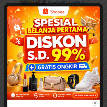
Download 400 Judul Ebook
Anak Isi 10+ Ribu Halaman
PDF Karya Kak Nurul Ihsan
DOWNLOAD EBOOK
ANAK DENGAN DONASI...
Daftar Anggota Elibrary.id
Daftar di sini Salam Sahabat
elibrary.id...
Mengenal Jenis Kaki
Binatang: Petualangan Rara
di Hutan Ajaib
DOWNLOAD PAKET 1001
WORKSHEETS PAUD...
Belajar Mengenal Jenis-
Jenis Kaki Binatang
DOWNLOAD PAKET 1001
WORKSHEETS PAUD...
Mengenal Hewan Bertelur
dan Hewan Bersayap:
Panduan Lengkap
Worksheet Edukatif untuk
Anak