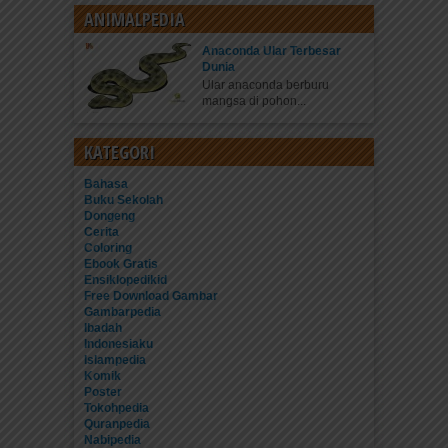
ANIMALPEDIA
Anaconda Ular Terbesar
Dunia
Ular anaconda berburu
mangsa di pohon...
KATEGORI
Bahasa
Buku Sekolah
Dongeng
Cerita
Coloring
Ebook Gratis
Ensiklopedikid
Free Download Gambar
Gambarpedia
Ibadah
Indonesiaku
Islampedia
Komik
Poster
Tokohpedia
Quranpedia
Nabipedia