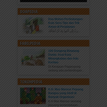
DOAPEDIA
Doa Mohon Perlindungan:
Kuis Seru Tips dan Trik
Aman di Perjalanan
رَبِّ إِنِّي أَعُوذُ بِكَ أَنْ أَسْأَلَكَ...
FABELPEDIA
100 Dongeng Binatang
Dunia: Asal Kata
Minangkabau dan Adu
Kerbau
Di Kerajaan Pagaruyung
sedang ada pertandingan...
TOKOHPEDIA
K.H. Mas Mansur Pejuang
Bangsa yang Aktif di
Banyak Organisasi
K.H Mas Mansur seorang
pejuang kemerdekaan...