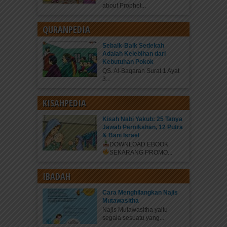
about Prophet...
QURANPEDIA
Sebaik-Baik Sedekah
Adalah Kelebihan dari
Kebutuhan Pokok
QS. Al-Baqarah Surat 1 Ayat
3...
KISAHPEDIA
Kisah Nabi Yakub: 25 Tanya
Jawab Pernikahan, 12 Putra
& Bani Israel
DOWNLOAD EBOOK
SEKARANG
PROMO...
IBADAH
Cara Menghilangkan Najis
Mutawasitha
Najis Mutawasitha yaitu
segala sesuatu yang...