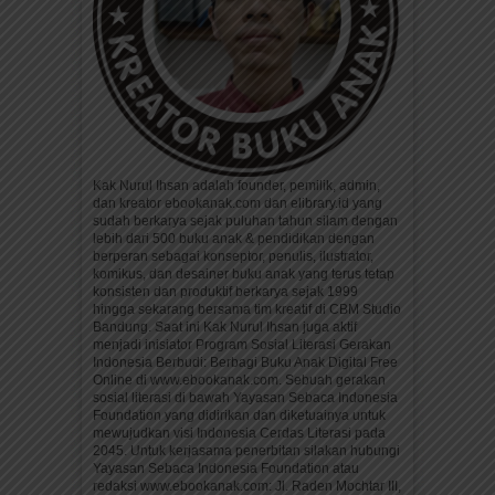
Kak Nurul Ihsan adalah founder, pemilik, admin,
dan kreator ebookanak.com dan elibrary.id yang
sudah berkarya sejak puluhan tahun silam dengan
lebih dari 500 buku anak & pendidikan dengan
berperan sebagai konseptor, penulis, ilustrator,
komikus, dan desainer buku anak yang terus tetap
konsisten dan produktif berkarya sejak 1999
hingga sekarang bersama tim kreatif di CBM Studio
Bandung. Saat ini Kak Nurul Ihsan juga aktif
menjadi inisiator Program Sosial Literasi Gerakan
Indonesia Berbudi: Berbagi Buku Anak Digital Free
Online di www.ebookanak.com. Sebuah gerakan
sosial literasi di bawah Yayasan Sebaca Indonesia
Foundation yang didirikan dan diketuainya untuk
mewujudkan visi Indonesia Cerdas Literasi pada
2045. Untuk kerjasama penerbitan silakan hubungi
Yayasan Sebaca Indonesia Foundation atau
redaksi www.ebookanak.com: Jl. Raden Mochtar III,