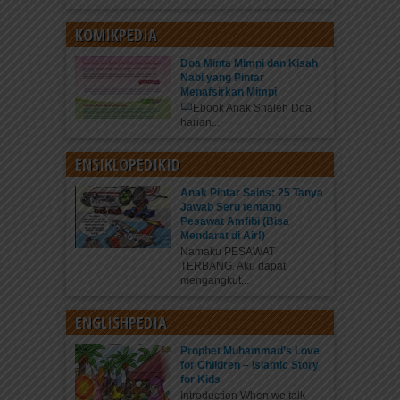
KOMIKPEDIA
Doa Minta Mimpi dan Kisah
Nabi yang Pintar
Menafsirkan Mimpi
Ebook Anak Shaleh Doa
harian...
ENSIKLOPEDIKID
Anak Pintar Sains: 25 Tanya
Jawab Seru tentang
Pesawat Amfibi (Bisa
Mendarat di Air!)
Namaku PESAWAT
TERBANG. Aku dapat
mengangkut...
ENGLISHPEDIA
Prophet Muhammad’s Love
for Children – Islamic Story
for Kids
Introduction When we talk