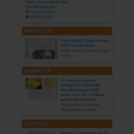
Kisah Cinta Legenda dari
Epos Mahabarata
TOKO RESMI &
TERPERCAYA
...
HADISPEDIA
Kisah Hadits Pilihan Pedang
Allah Yang Terhunus
Pesan Moral Kita tidak cukup
hanya...
SAINSPEDIA
25 Soal dan Jawaban
tentang Siti Aminah (Ibu
Nabi Muhammad SAW)
untuk Anak SD – Lengkap
dan Mudah Dipahami
SEDEKAH KLIK DI SINI
“Investasikan hartamu...
NABIPEDIA
Nabi Musa, Si Miskin, dan Si