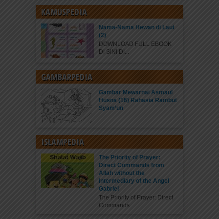
KAMUSPEDIA
Nama-Nama Hewan di Laut
(2)
DOWNLOAD FULL EBOOK
DI SINI DI...
GAMBARPEDIA
Gambar Mewarnai Asmaul
Husna (16) Rahasia Rambut
Syam’un
ISLAMPEDIA
The Priority of Prayer:
Direct Commands from
Allah without the
Intermediary of the Angel
Gabriel
The Priority of Prayer: Direct
Commands...