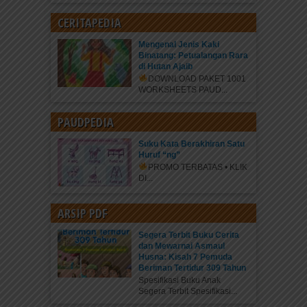
CERITAPEDIA
Mengenal Jenis Kaki
Binatang: Petualangan Rara
di Hutan Ajaib
DOWNLOAD PAKET 1001
WORKSHEETS PAUD...
PAUDPEDIA
Suku Kata Berakhiran Satu
Huruf “ng”
PROMO TERBATAS • KLIK
DI...
ARSIP PDF
Segera Terbit Buku Cerita
dan Mewarnai Asmaul
Husna: Kisah 7 Pemuda
Beriman Tertidur 309 Tahun
Spesifikasi Buku Anak
Segera Terbit Spesifikasi...