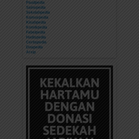
Paudpedia
Sainspedia
Sekolahpedia
Kamuspedia
Kisahpedia
Komikpedia
Fabelpedia
Hadispedia
Ceritapedia
Doapedia
Arsip