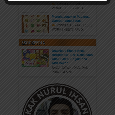
DOWNLOAD PAKET 1001
WORKSHEETS PAUD...
Menghubungkan Pasangan
Gambar yang Sesuai
DOWNLOAD PAKET 1001
WORKSHEETS PAUD...
EBOOKPEDIA
Download Ebook Anak
Bergambar: Seri Kebiasaan
Anak Saleh; Bagaimana
Aku Makan
BACA, DOWNLOAD, DAN
PRINT DI SINI