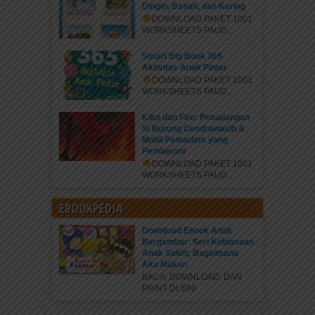
Dingin, Basah, dan Kering
DOWNLOAD PAKET 1001
WORKSHEETS PAUD...
Smart Big Book 365
Aktivitas Anak Pintar
DOWNLOAD PAKET 1001
WORKSHEETS PAUD...
Kiko dan Firo: Petualangan
Si Burung Cendrawasih &
Mobil Pemadam yang
Pemberani
DOWNLOAD PAKET 1001
WORKSHEETS PAUD...
EBOOKPEDIA
Download Ebook Anak
Bergambar: Seri Kebiasaan
Anak Saleh; Bagaimana
Aku Makan
BACA, DOWNLOAD, DAN
PRINT DI SINI