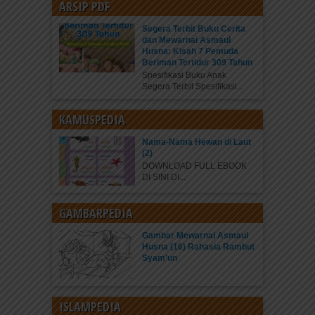
ARSIP PDF
Segera Terbit Buku Cerita
dan Mewarnai Asmaul
Husna: Kisah 7 Pemuda
Beriman Tertidur 309 Tahun
Spesifikasi Buku Anak
Segera Terbit Spesifikasi...
KAMUSPEDIA
Nama-Nama Hewan di Laut
(2)
DOWNLOAD FULL EBOOK
DI SINI DI...
GAMBARPEDIA
Gambar Mewarnai Asmaul
Husna (16) Rahasia Rambut
Syam’un
ISLAMPEDIA