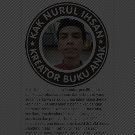
Kak Nurul Ihsan adalah founder, pemilik, admin,
dan kreator ebookanak.com dan elibrary.id yang
sudah berkarya sejak puluhan tahun silam dengan
lebih dari 500 buku anak & pendidikan dengan
berperan sebagai konseptor, penulis, ilustrator,
komikus, dan desainer buku anak yang terus tetap
konsisten dan produktif berkarya sejak 1999
hingga sekarang bersama tim kreatif di CBM Studio
Bandung. Saat ini Kak Nurul Ihsan juga aktif
menjadi inisiator Program Sosial Literasi Gerakan