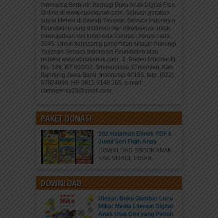
Indonesia Berbudi: Berbagi Buku Anak Digital Free
Online di www.ebookanak.com. Sebuah gerakan
sosial literasi di bawah Yayasan Sebaca Indonesia
Foundation yang didirikan dan diketuainya untuk
mewujudkan visi Indonesia Cerdas Literasi pada
2045. Untuk kerjasama penerbitan silakan hubungi
Yayasan Sebaca Indonesia Foundation atau
redaksi www.ebookanak.com: Jl. Raden Mochtar III,
No. 126, RT 003/02, Sindanglaya, Cimenyan, Kab.
Bandung Jawa Barat, Indonesia 40195, telp. (022)
87824898, HP. 0815 6148 165. e-mail:
cbmagency25@gmail.com
PAKET DONASI
192 Halaman Ebook PDF 8
Judul Seri Fiqih Anak
DOWNLOAD EBOOK ANAK
KAK NURUL IHSAN...
DOWNLOAD
Ulasan Buku Gambar Lucu
Mika: Media Literasi Digital
Anak Usia Dini yang Penuh