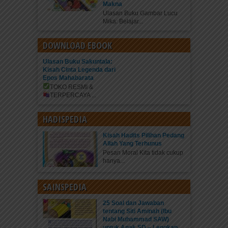
Makna
Ulasan Buku Gambar Lucu
Mika: Belajar...
DOWNLOAD EBOOK
Ulasan Buku Sakuntala:
Kisah Cinta Legenda dari
Epos Mahabarata
TOKO RESMI &
TERPERCAYA
...
HADISPEDIA
Kisah Hadits Pilihan Pedang
Allah Yang Terhunus
Pesan Moral Kita tidak cukup
hanya...
SAINSPEDIA
25 Soal dan Jawaban
tentang Siti Aminah (Ibu
Nabi Muhammad SAW)
untuk Anak SD – Lengkap