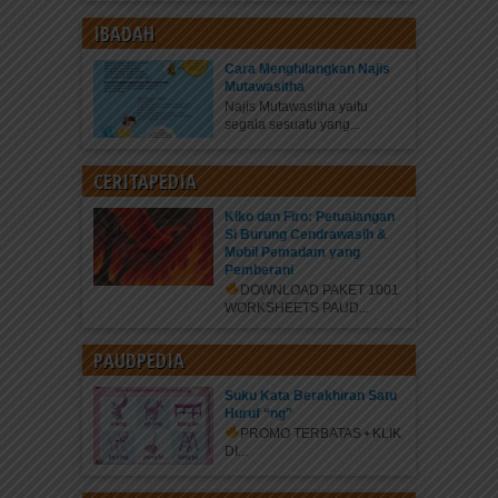
IBADAH
Cara Menghilangkan Najis
Mutawasitha
Najis Mutawasitha yaitu
segala sesuatu yang...
CERITAPEDIA
Kiko dan Firo: Petualangan
Si Burung Cendrawasih &
Mobil Pemadam yang
Pemberani
DOWNLOAD PAKET 1001
WORKSHEETS PAUD...
PAUDPEDIA
Suku Kata Berakhiran Satu
Huruf “ng”
PROMO TERBATAS • KLIK
DI...