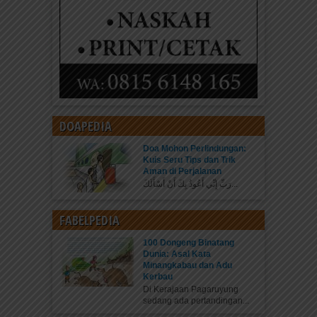
DOAPEDIA
Doa Mohon Perlindungan:
Kuis Seru Tips dan Trik
Aman di Perjalanan
رَبِّ إِنِّي أَعُوذُ بِكَ أَنْ أَسْأَلَكَ...
FABELPEDIA
100 Dongeng Binatang
Dunia: Asal Kata
Minangkabau dan Adu
Kerbau
Di Kerajaan Pagaruyung
sedang ada pertandingan...