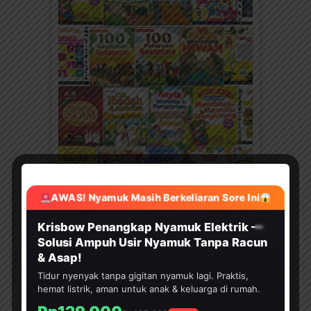
AWAS! Nyamuk Masih Berkeliaran Sore Ini
KATEGORI
HEMAT 30%
Krisbow Penangkap Nyamuk Elektrik —
Kategori
Solusi Ampuh Usir Nyamuk Tanpa Racun
& Asap!
TERBARU
Tidur nyenyak tanpa gigitan nyamuk lagi. Praktis,
Download Ebook 60
hemat listrik, aman untuk anak & keluarga di rumah.
Langkah 60 Hari Aku Pintar
Membaca dan Menulis (64