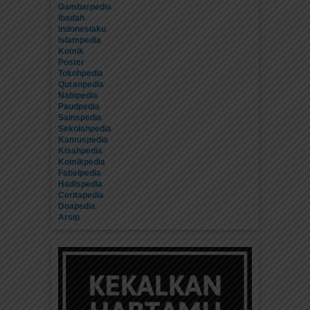
Gambarpedia
Ibadah
Indonesiaku
Islampedia
Komik
Poster
Tokohpedia
Quranpedia
Nabipedia
Paudpedia
Sainspedia
Sekolahpedia
Kamuspedia
Kisahpedia
Komikpedia
Fabelpedia
Hadispedia
Ceritapedia
Doapedia
Arsip