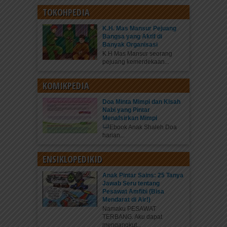
TOKOHPEDIA
K.H. Mas Mansur Pejuang
Bangsa yang Aktif di
Banyak Organisasi
K.H Mas Mansur seorang
pejuang kemerdekaan...
KOMIKPEDIA
Doa Minta Mimpi dan Kisah
Nabi yang Pintar
Menafsirkan Mimpi
Ebook Anak Shaleh Doa
harian...
ENSIKLOPEDIKID
Anak Pintar Sains: 25 Tanya
Jawab Seru tentang
Pesawat Amfibi (Bisa
Mendarat di Air!)
Namaku PESAWAT
TERBANG. Aku dapat
mengangkut...