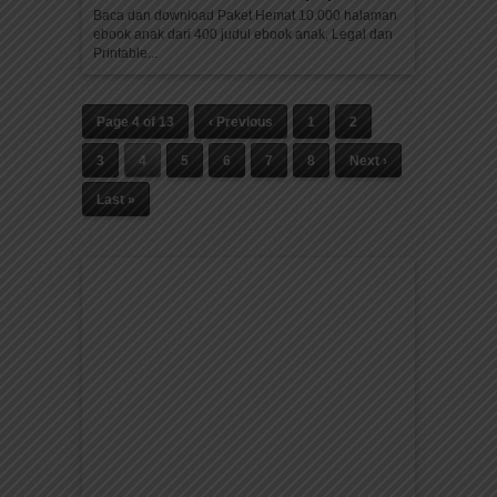
Baca dan download Paket Hemat 10.000 halaman
ebook anak dari 400 judul ebook anak, Legal dan
Printable...
Page 4 of 13
‹ Previous
1
2
3
4
5
6
7
8
Next ›
Last »