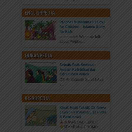
ENGLISHPEDIA
Prophet Muhammad’s Love
for Children – Islamic Story
for Kids
Introduction When we talk
about Prophet...
QURANPEDIA
Sebaik-Baik Sedekah
Adalah Kelebihan dari
Kebutuhan Pokok
QS. Al-Baqarah Surat 1 Ayat
3...
KISAHPEDIA
Kisah Nabi Yakub: 25 Tanya
Jawab Pernikahan, 12 Putra
& Bani Israel
DOWNLOAD EBOOK
SEKARANG
PROMO...