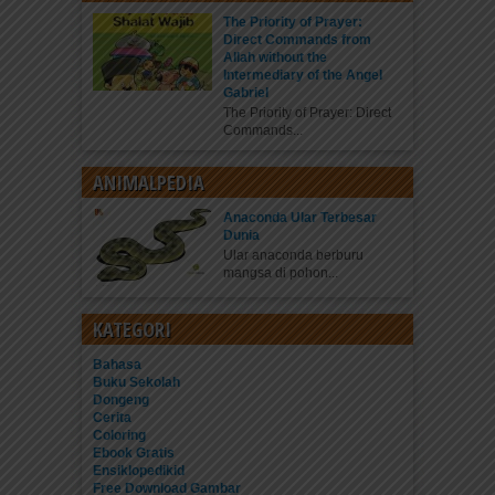
The Priority of Prayer:
Direct Commands from
Allah without the
Intermediary of the Angel
Gabriel
The Priority of Prayer: Direct
Commands...
ANIMALPEDIA
Anaconda Ular Terbesar
Dunia
Ular anaconda berburu
mangsa di pohon...
KATEGORI
Bahasa
Buku Sekolah
Dongeng
Cerita
Coloring
Ebook Gratis
Ensiklopedikid
Free Download Gambar