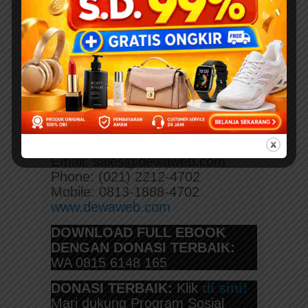
Jakarta Selatan 12630 Indonesia
Telp. 021 78883030 ext. 213
Faks: 021 727 0996
https://transmediapustaka.com
Cloud Hosting Partner:
PT Dewaweb
AKR Tower ? 16th Floor
Jl. Panjang no.5, Kebon Jeruk
Jakarta 11530
Email: sales@dewaweb.com
Phone: (021) 2212-4702
Mobile: 0813-1888-4702
www.dewaweb.com
DOWNLOAD FULL EBOOK
DENGAN DONASI TERBAIK:
WA 0815 6148 165
DONASI TERBAIK:
Klik
di sini!
Mari dukung Program Sosial