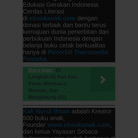
Edukasi Gerakan Indonesia
Cerdas Literasi
di
ebookanak.com
dengan
donasi terbaik dan bantu terus
kemajuan dunia penerbitan dan
perbukuan Indonesia dengan
belanja buku cetak berkualitas
hanya di
Penerbit Transmedia
Pustaka.
Baca juga:
60
Langkah 60 Hari Aku
Pintar Membaca,
Menulis, dan
Menghitung (43)
Kak Nurul Ihsan
adalah Kreator
500 buku anak,
Founder
www.ebookanak.com
,
dan ketua Yayasan Sebaca