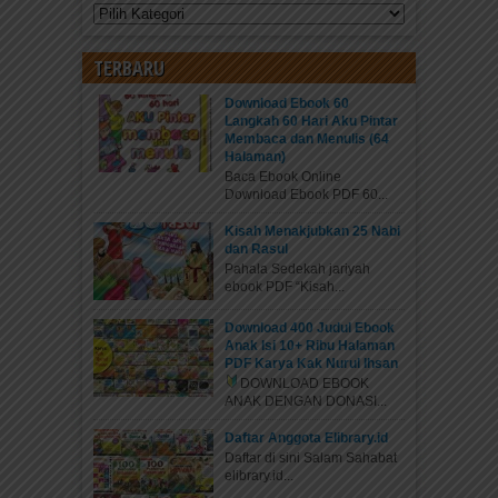
Kategori
TERBARU
Download Ebook 60
Langkah 60 Hari Aku Pintar
Membaca dan Menulis (64
Halaman)
Baca Ebook Online
Download Ebook PDF 60...
Kisah Menakjubkan 25 Nabi
dan Rasul
Pahala Sedekah jariyah
ebook PDF “Kisah...
Download 400 Judul Ebook
Anak Isi 10+ Ribu Halaman
PDF Karya Kak Nurul Ihsan
DOWNLOAD EBOOK
ANAK DENGAN DONASI...
Daftar Anggota Elibrary.id
Daftar di sini Salam Sahabat
elibrary.id...