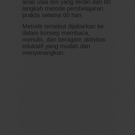
anak usia dini yang terdiri dari 60
Kuota Download Promo
langkah metode pembelajaran
Terbatas!
praktis selama 60 hari.
Metode tersebut dijabarkan ke
DOWNLOAD SEKARANG
dalam konsep membaca,
menulis, dan beragam aktivitas
edukatif yang mudah dan
menyenangkan.