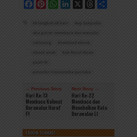
Facebook
Pinterest
WhatsApp
LinkedIn
X
Threads
Share
60 langkah 60 hari
Aep Saepudin
aku pintar membaca dan menulis
calistung
download ebook
ebook anak
Kak Nurul Ihsan
paud tk
penerbit transmedia pustaka
← Previous Story
Next Story →
Hari Ke-13
Hari Ke-22
Membaca Kalimat
Membaca dan
Berawalan Huruf
Menebalkan Kata
Ff
Berawalan Ll
EBOOK TERKAIT