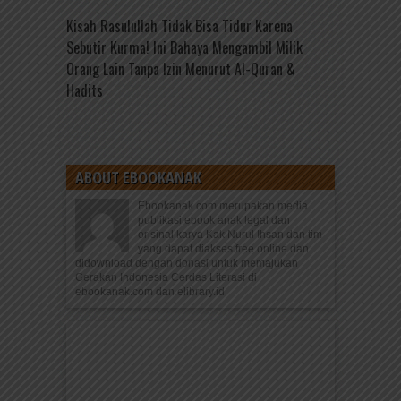
Kisah Rasulullah Tidak Bisa Tidur Karena
Sebutir Kurma! Ini Bahaya Mengambil Milik
Orang Lain Tanpa Izin Menurut Al-Quran &
Hadits
ABOUT EBOOKANAK
Ebookanak.com merupakan media
publikasi ebook anak legal dan
orisinal karya Kak Nurul Ihsan dan tim
yang dapat diakses free online dan
didownload dengan donasi untuk memajukan
Gerakan Indonesia Cerdas Literasi di
ebookanak.com dan elibrary.id.