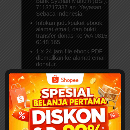
Bank Syariah Mandiri (BSI):
7113717337 an. Yayasan
Sebaca Indonesia.
Infokan judul/paket ebook,
alamat email, dan bukti
transfer donasi ke WA 0815
6148 165.
1 x 24 jam file ebook PDF
diemailkan ke alamat email
donatur.
Baca juga:
Download
Ebook Anak
Bergambar: Seri Kisah
25 Nabi dan Rasul (2
Judul)
Sumber dan Kontributor
Penerbit Transmedia Pustaka
Jl. H. Montong No. 57 Ciganjur ?
Jagakarsa