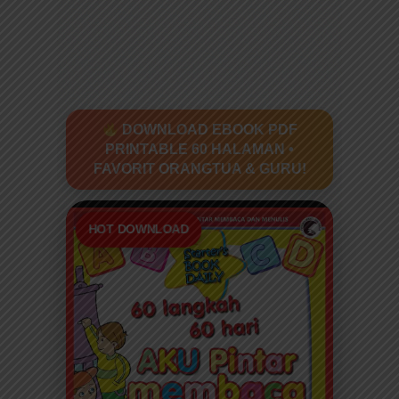
DOWNLOAD EBOOK PDF
PRINTABLE 60 HALAMAN •
FAVORIT ORANGTUA & GURU!
HOT DOWNLOAD