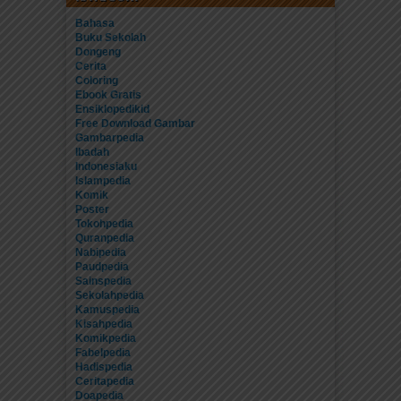
Bahasa
Buku Sekolah
Dongeng
Cerita
Coloring
Ebook Gratis
Ensiklopedikid
Free Download Gambar
Gambarpedia
Ibadah
Indonesiaku
Islampedia
Komik
Poster
Tokohpedia
Quranpedia
Nabipedia
Paudpedia
Sainspedia
Sekolahpedia
Kamuspedia
Kisahpedia
Komikpedia
Fabelpedia
Hadispedia
Ceritapedia
Doapedia