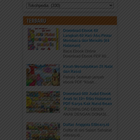
Amerika Latin
Kategori
Simon Jose Antonio de la Santisima Trinidad
TERBARU
Bolivar Palacios Ponte Blanco atau Simon Bolivar
lahir pada 24...
Download Ebook 60
Langkah 60 Hari Aku Pintar
Membaca dan Menulis (64
Halaman)
Baca Ebook Online
Download Ebook PDF 60...
Kisah Menakjubkan 25 Nabi
dan Rasul
Pahala Sedekah jariyah
ebook PDF “Kisah...
Download 400 Judul Ebook
Anak Isi 10+ Ribu Halaman
Shah Jahan Membangun Taj Mahal
PDF Karya Kak Nurul Ihsan
DOWNLOAD EBOOK
Untuk Makam Istri yang Sangat
ANAK DENGAN DONASI...
Dicintainya
Daftar Anggota Elibrary.id
Shahabuddin Muhammad Shah Jahan I lahir di
Daftar di sini Salam Sahabat
kota Lahore (sekarang di wilayah Pakistan) pada
elibrary.id...
tanggal 5 Januari...