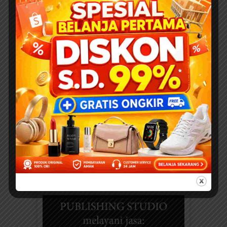
Pesan Moral Kita tidak cukup
hanya...
SAINSPEDIA
25 Soal dan Jawaban
tentang Siti Aminah (Ibu
Nabi Muhammad SAW)
untuk Anak SD – Lengkap
dan Mudah Dipahami
SEDEKAH KLIK DI SINI
“Investasikan hartamu...
NABIPEDIA
Nabi Musa, Si Miskin, dan Si
Kaya
DOWNLOAD FULL EBOOK
ANAK PRINTABLE Suatu...