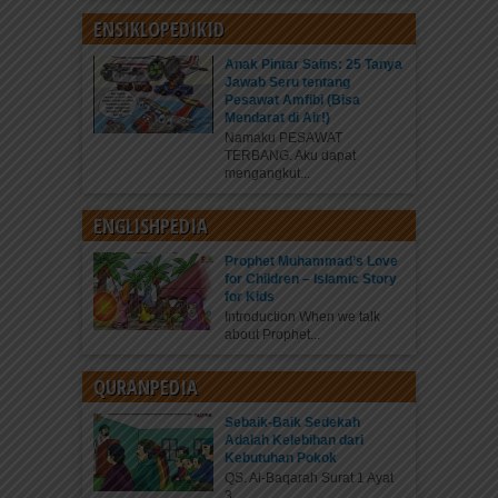
ENSIKLOPEDIKID
Anak Pintar Sains: 25 Tanya
Jawab Seru tentang
Pesawat Amfibi (Bisa
Mendarat di Air!)
Namaku PESAWAT
TERBANG. Aku dapat
mengangkut...
ENGLISHPEDIA
Prophet Muhammad’s Love
for Children – Islamic Story
for Kids
Introduction When we talk
about Prophet...
QURANPEDIA
Sebaik-Baik Sedekah
Adalah Kelebihan dari
Kebutuhan Pokok
QS. Al-Baqarah Surat 1 Ayat
3...