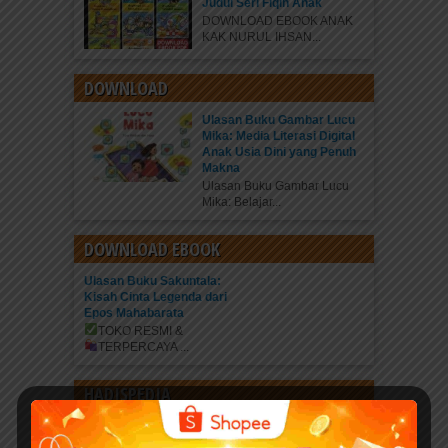
Judul Seri Fiqih Anak
DOWNLOAD EBOOK ANAK
KAK NURUL IHSAN...
DOWNLOAD
Ulasan Buku Gambar Lucu
Mika: Media Literasi Digital
Anak Usia Dini yang Penuh
Makna
Ulasan Buku Gambar Lucu
Mika: Belajar...
DOWNLOAD EBOOK
Ulasan Buku Sakuntala:
Kisah Cinta Legenda dari
Epos Mahabarata
TOKO RESMI &
TERPERCAYA
...
HADISPEDIA
Kisah Hadits Pilihan Pedang
Allah Yang Terhunus