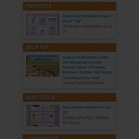
PAUDPEDIA
Suku Kata Berakhiran Satu
Huruf “ng”
PROMO TERBATAS • KLIK
DI...
ARSIP PDF
Segera Terbit Buku Cerita
dan Mewarnai Asmaul
Husna: Kisah 7 Pemuda
Beriman Tertidur 309 Tahun
Spesifikasi Buku Anak
Segera Terbit Spesifikasi...
KAMUSPEDIA
Nama-Nama Hewan di Laut
(2)
DOWNLOAD FULL EBOOK
DI SINI DI...
GAMBARPEDIA