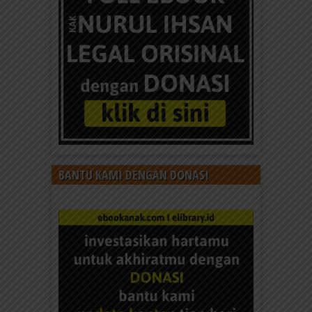
Kenapa Umar bin Khattab Dijuluki Al
Faruq?
Umar bin Khattab bin Nafiel bin Abdul Uzza lahir di
Mekkah pada tahun 581. Umar bin Khattab...
BANTU KAMI DENGAN DONASI
Kenapa Khalifah Umar bin Abdul Aziz