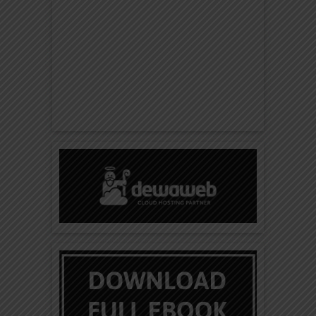
Valeri Polyakov Kosmonot Terlama
yang Tinggal di Antariksa
Valeri Vladimirovich Polyakov adalah seorang
kosmonot Rusia. Dia memegang rekor sebagai
orang terlama yang berada di antariksa...