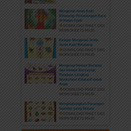
Mengenal Jenis Kaki
Binatang: Petualangan Rara
di Hutan Ajaib
DOWNLOAD PAKET 1001
WORKSHEETS PAUD...
Belajar Mengenal Jenis-
Jenis Kaki Binatang
DOWNLOAD PAKET 1001
WORKSHEETS PAUD...
Mengenal Hewan Bertelur
dan Hewan Bersayap:
Suryavarman II Pendiri Angkor Wat
Panduan Lengkap
yang Dikelilingi Parit
Worksheet Edukatif untuk
Anak
Suryavarman II yang lahir pada abad ke-11 di
DOWNLOAD PAKET 1001
Angkor (wilayah Kamboja sekarang) adalah raja
WORKSHEETS PAUD...
dari Kerajaan Khmer...
Menghubungkan Pasangan
Gambar yang Sesuai
DOWNLOAD PAKET 1001
WORKSHEETS PAUD...