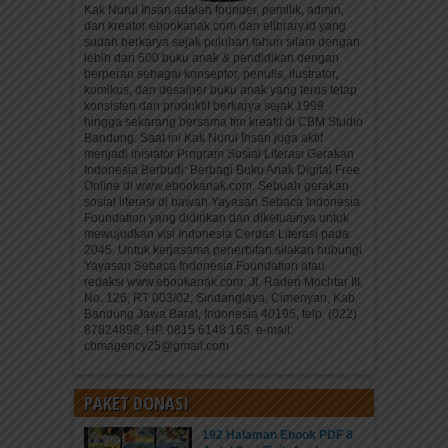
Kak Nurul Ihsan adalah founder, pemilik, admin,
dan kreator ebookanak.com dan elibrary.id yang
sudah berkarya sejak puluhan tahun silam dengan
lebih dari 500 buku anak & pendidikan dengan
berperan sebagai konseptor, penulis, ilustrator,
komikus, dan desainer buku anak yang terus tetap
konsisten dan produktif berkarya sejak 1999
hingga sekarang bersama tim kreatif di CBM Studio
Bandung. Saat ini Kak Nurul Ihsan juga aktif
menjadi inisiator Program Sosial Literasi Gerakan
Indonesia Berbudi: Berbagi Buku Anak Digital Free
Online di www.ebookanak.com. Sebuah gerakan
sosial literasi di bawah Yayasan Sebaca Indonesia
Foundation yang didirikan dan diketuainya untuk
mewujudkan visi Indonesia Cerdas Literasi pada
2045. Untuk kerjasama penerbitan silakan hubungi
Yayasan Sebaca Indonesia Foundation atau
redaksi www.ebookanak.com: Jl. Raden Mochtar III,
No. 126, RT 003/02, Sindanglaya, Cimenyan, Kab.
Bandung Jawa Barat, Indonesia 40195, telp. (022)
87824898, HP. 0815 6148 165. e-mail:
cbmagency25@gmail.com
PAKET DONASI
192 Halaman Ebook PDF 8