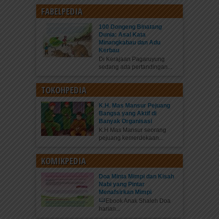
FABELPEDIA
100 Dongeng Binatang
Dunia: Asal Kata
Minangkabau dan Adu
Kerbau
Di Kerajaan Pagaruyung
sedang ada pertandingan...
TOKOHPEDIA
K.H. Mas Mansur Pejuang
Bangsa yang Aktif di
Banyak Organisasi
K.H Mas Mansur seorang
pejuang kemerdekaan...
KOMIKPEDIA
Doa Minta Mimpi dan Kisah
Nabi yang Pintar
Menafsirkan Mimpi
Ebook Anak Shaleh Doa
harian...