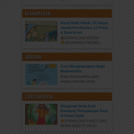
KISAHPEDIA
Kisah Nabi Yakub: 25 Tanya
Jawab Pernikahan, 12 Putra
& Bani Israel
DOWNLOAD EBOOK
SEKARANG
PROMO...
IBADAH
Cara Menghilangkan Najis
Mutawasitha
Najis Mutawasitha yaitu
segala sesuatu yang...
CERITAPEDIA
Mengenal Jenis Kaki
Binatang: Petualangan Rara
di Hutan Ajaib
DOWNLOAD PAKET 1001
WORKSHEETS PAUD...