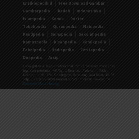
Ensiklopedikid
Free Download Gambar
Gambarpedia
Ibadah
Indonesiaku
Islampedia
Komik
Poster
Tokohpedia
Quranpedia
Nabipedia
Paudpedia
Sainspedia
Sekolahpedia
Kamuspedia
Kisahpedia
Komikpedia
Fabelpedia
Hadispedia
Ceritapedia
Doapedia
Arsip
Copyright © 2016-2023 ebookanak.com - Download ebook anak
legal dan printable - All Rights Reserved. Redaksi: Jl. Raden
Mochtar III, No. 126, Sindanglaya, Bandung, Jawa Barat, 40195
Telp: (022) 8782 4898 Yayasan Sebaca Indonesia Powered by
Dewaweb Cloud Hosting
.