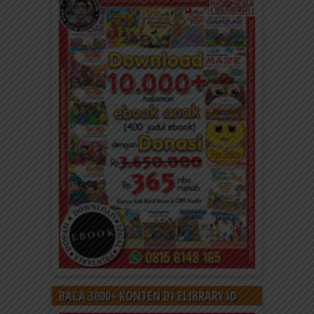
Thomas Alva Edison Penemu
Terbesar di Dunia yang Gagal Belajar
di Sekolah
Thomas Alva Edison bisa disebut sebagai salah
satu penemu terbesar di dunia. Dia lahir di Milan,
Ohio,...
BACA 3000+ KONTEN DI ELIBRARY.ID