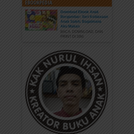
EBOOKPEDIA
Download Ebook Anak
Bergambar: Seri Kebiasaan
Anak Saleh; Bagaimana
Aku Makan
BACA, DOWNLOAD, DAN
PRINT DI SINI
Salahuddin Al Ayyubi Sang Ksatria
Perang Salib yang Lahir di Benteng
Tikrit
Salahuddin Al Ayyubi atau Sholahuddin Yusuf bin
Ayyub lahir di Tikrit (wilayah Irak sekarang) pada
tahun 1138....