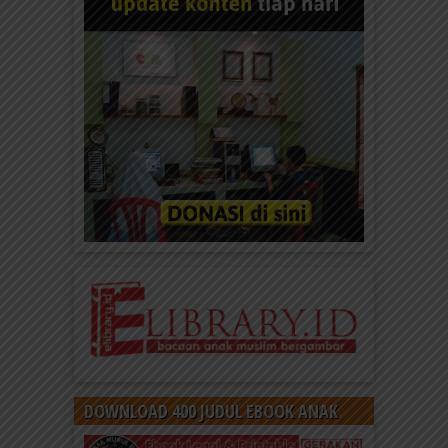
Dijuluki Umar II?
Umar bin Abdul Aziz adalah khalifah Bani Umayyah
yang bergelar Umar II. Umar bin Abdul Aziz bin...
Tsai Lun Sang Penemu Bahan Kertas
yang Disayang Kaisar Cina
Tsai Lun atau Cai Lun adalah penemu
berkebangsaan China yang hidup pada masa
Dinasti Han. Orang pertama...
DOWNLOAD 400 JUDUL EBOOK ANAK