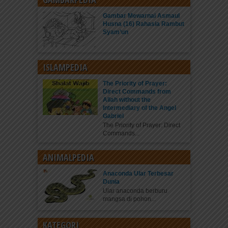
Gambar Mewarnai Asmaul
Husna (16) Rahasia Rambut
Syam’un
ISLAMPEDIA
The Priority of Prayer:
Direct Commands from
Allah without the
Intermediary of the Angel
Gabriel
The Priority of Prayer: Direct
Commands...
ANIMALPEDIA
Anaconda Ular Terbesar
Dunia
Ular anaconda berburu
mangsa di pohon...
KATEGORI