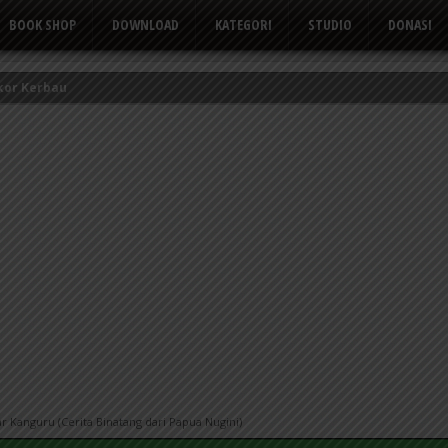
BOOK SHOP
DOWNLOAD
KATEGORI
STUDIO
DONASI
kor Kerbau
Tusuk Gigi
 yang Suka Mengeluh
r Kanguru (Cerita Binatang dari Papua Nugini)