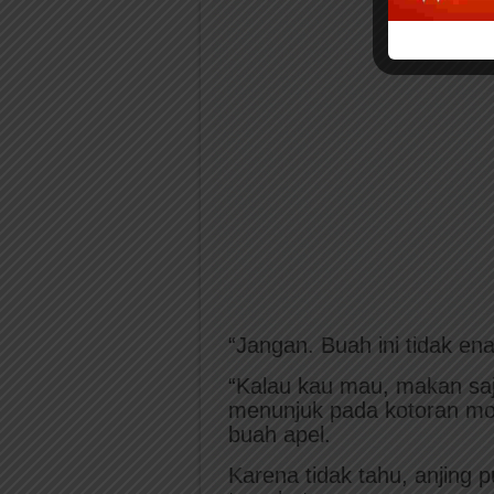
“Jangan. Buah ini tidak en
“Kalau kau mau, makan saj
menunjuk pada kotoran mon
buah apel.
Karena tidak tahu, anjin