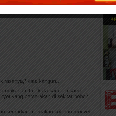
ak rasanya,” kata kanguru.
a makanan itu,” kata kanguru sambil
yet yang berserakan di sekitar pohon
g pun kemudian memakan kotoran monyet