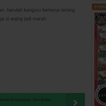
DOWNL
an, barulah kanguru berterus terang.
ja si anjing jadi marah.
nak Bergambar: Seri Balita