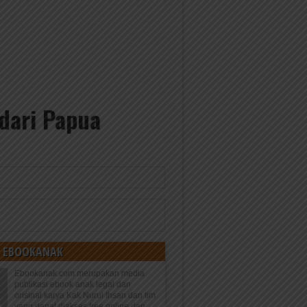
dari Papua
 EBOOKANAK
Ebookanak.com merupakan media
publikasi ebook anak legal dan
orisinal karya Kak Nurul Ihsan dan tim
yang dapat diakses free online dan