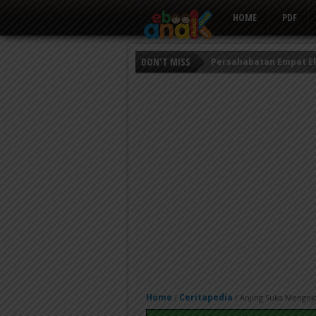
HOME
PDF
DON'T MISS
Persahabatan Empat E
Putri Ayu dan Prajurit 
Kisah Keledai Pemalas
Home
Ceritapedia
/
/
Anjing Suka Mengeja