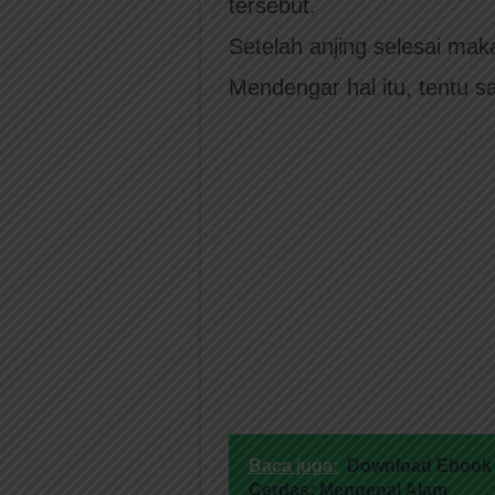
tersebut.
Setelah anjing selesai mak
Mendengar hal itu, tentu sa
Baca juga:
Download Ebook A
Cerdas; Mengenal Alam