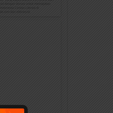
oad dengan donasi untuk memajukan
Indonesia Cerdas Literasi di
k.com dan elibrary.id.