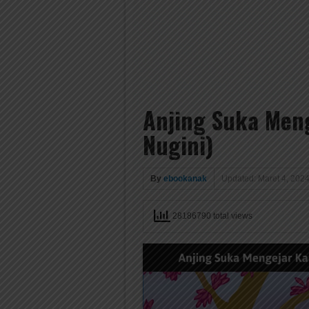
Anjing Suka Meng
Nugini)
By
ebookanak
Updated: Maret 4, 202
28186790 total views