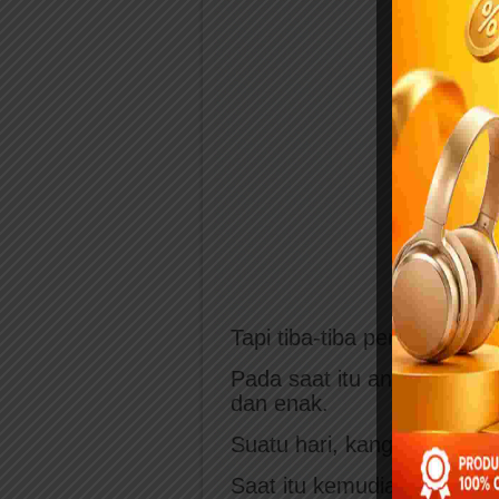
Tapi tiba-tiba persahabata
Pada saat itu anjing tidak 
dan enak.
Suatu hari, kanguru sedan
Saat itu kemudian datang a