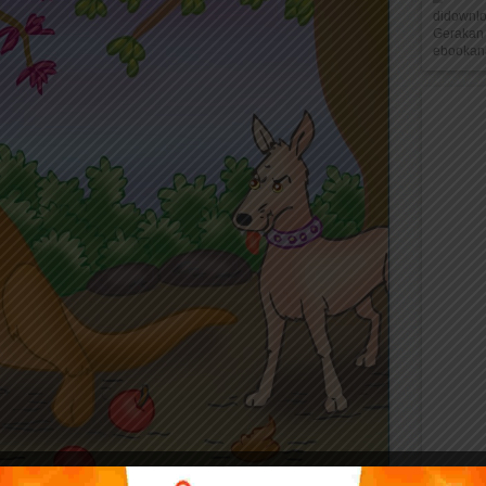
didownl
Gerakan 
ebookana